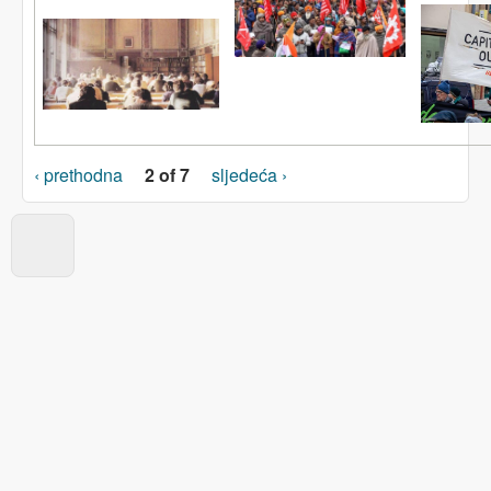
‹ prethodna
2 of 7
sljedeća ›