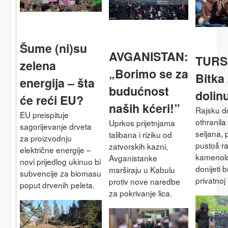
Šume (ni)su
AVGANISTAN:
TURS
zelena
„Borimo se za
Bitka
energija – šta
budućnost
dolin
će reći EU?
naših kćeri!”
Rajsku do
EU preispituje
othranila
Uprkos prijetnjama
sagorijevanje drveta
seljana, 
talibana i riziku od
za proizvodnju
pustoš ra
zatvorskih kazni,
električne energije –
kamenolo
Avganistanke
novi prijedlog ukinuo bi
donijeti 
marširaju u Kabulu
subvencije za biomasu
privatnoj
protiv nove naredbe
poput drvenih peleta.
za pokrivanje lica.