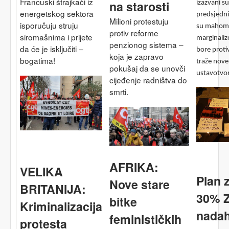
Francuski štrajkači iz
na starosti
izazvani 
energetskog sektora
predsjedni
Milioni protestuju
isporučuju struju
su mahom 
protiv reforme
siromašnima i prijete
marginaliz
penzionog sistema –
da će je isključiti –
bore proti
koja je zapravo
bogatima!
traže nove 
pokušaj da se unovči
ustavotvo
cijeđenje radništva do
smrti.
AFRIKA:
VELIKA
Plan z
Nove stare
BRITANIJA:
30% Z
bitke
Kriminalizacija
nadahn
feminističkih
protesta