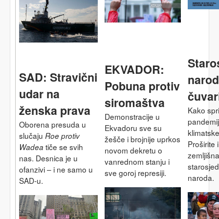
Staro
EKVADOR:
SAD: Stravični
narod
Pobuna protiv
udar na
čuvar
siromaštva
ženska prava
Kako sprij
Demonstracije u
pandemije
Oborena presuda u
Ekvadoru sve su
klimatsk
slučaju
Roe protiv
žešče i brojnije uprkos
Proširite i
tiče se svih
Wadea
novom dekretu o
zemljišn
nas. Desnica je u
vanrednom stanju i
starosjed
ofanzivi – i ne samo u
sve goroj represiji.
naroda.
SAD-u.