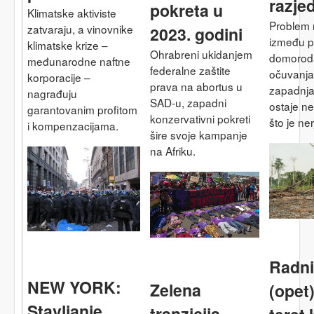
razje
pokreta u
Klimatske aktiviste
Problem 
zatvaraju, a vinovnike
2023. godini
između p
klimatske krize –
Ohrabreni ukidanjem
domoroda
međunarodne naftne
federalne zaštite
očuvanja
korporacije –
prava na abortus u
zapadnj
nagrađuju
SAD-u, zapadni
ostaje ne
garantovanim profitom
konzervativni pokreti
što je ner
i kompenzacijama.
šire svoje kampanje
na Afriku.
Radni 
NEW YORK:
Zelena
(opet
Stavljanje
tranzicija