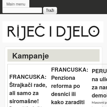
MAIN MENU
Skip to main content
Main menu
Search form
Riječ
i djelo
Kampanje
FRANCUSKA:
PERU
FRANCUSKA:
Penziona
na ul
Štrajkači rade,
reforma po
za na
ali samo za
desnici ili
demok
siromašne!
kako zaraditi
Masovni pr