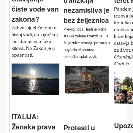
teret 
čiste vode van
nezamisliva je
Pandemij
rezova p
zakona?
bez željeznica
trenutku
Zahvaljujući Zakonu o
društve
Prevoz roba i ljudi je bitna
čistoj vodi, u njujorškoj
krize ko
stavka zelene tranzicije – a
luci danas ima foka i
ostavlja 
željeznice nemaju premca u
kitova. No Zakon je u
za život.
pogledu ekonomske i
opasnosti.
Okončajt
ekološke isplativosti.
štednje.
ITALIJA:
Upozo
Ženska prava
Protesti u