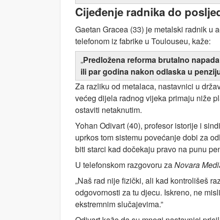
Cijeđenje radnika do poslj
Gaetan Gracea (33) je metalski radnik u ae
telefonom iz fabrike u Toulouseu, kaže:
„
Predložena reforma brutalno napada n
ili par godina nakon odlaska u penziju
Za razliku od metalaca, nastavnici u dr
većeg dijela radnog vijeka primaju niže p
ostaviti netaknutim.
Yohan Odivart (40), profesor istorije i s
uprkos tom sistemu povećanje dobi za odlaz
biti starci kad dočekaju pravo na punu pen
U telefonskom razgovoru za
Novara Medi
„Naš rad nije fizički, ali kad kontrolišeš r
odgovornosti za tu djecu. Iskreno, ne mis
ekstremnim slučajevima.”
Odivart kaže da su mnogi nastavnici prisil