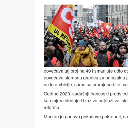
povećava taj broj na 40 i smanjuje udio d
povećava starosnu granicu za odlazak u 
na te ambicije, samo su promjene bile manj
Godine 2020. sadašnji francuski predsj
kao mjera štednje i izaziva najduži val š
reformu.
Macron je ponovo pokušava pokrenuti, sad