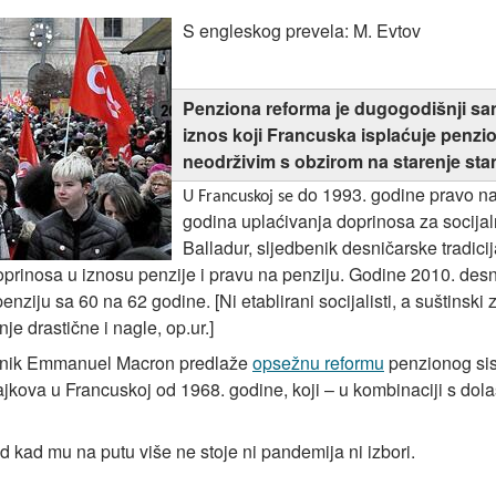
S engleskog prevela: M. Evtov
Penziona reforma je dugogodišnji san
iznos koji Francuska isplaćuje penzio
neodrživim s obzirom na starenje sta
do 1993. godine pravo na
U Francuskoj se
godina uplaćivanja doprinosa za socijal
Balladur, sljedbenik desničarske tradici
oprinosa u iznosu penzije i pravu na penziju. Godine 2010. des
penziju sa 60 na 62 godine.
[Ni etablirani socijalisti, a
suštinski 
e drastične i nagle, op.ur.
]
ednik Emmanuel Macron predlaže
opsežnu reformu
penzionog sis
trajkova u Francuskoj od 1968. godine, koji – u kombinaciji s 
 kad mu na putu više ne stoje ni pandemija ni izbori.