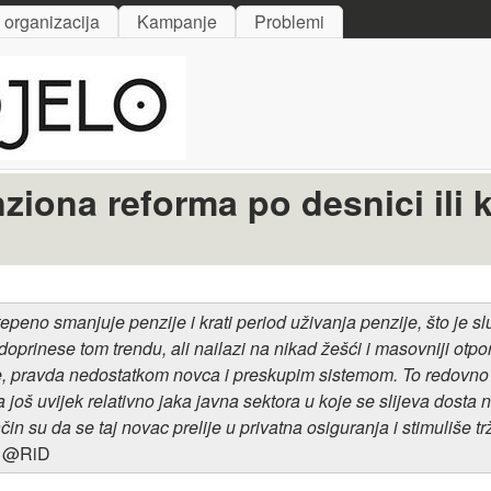
Skip to main content
i organizacija
Kampanje
Problemi
na reforma po desnici ili k
eno smanjuje penzije i krati period uživanja penzije, što je s
prinese tom trendu, ali nailazi na nikad žešći i masovniji otpor
dje, pravda nedostatkom novca i preskupim sistemom. To redovno
a još uvijek relativno jaka javna sektora u koje se slijeva dost
in su da se taj novac prelije u privatna osiguranja i stimuliše t
@RiD