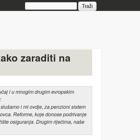
Search form
ako zaraditi na
lučaj i u mnogim drugim evropskim
.
 slušamo i mi ovdje, za penzioni sistem
a novca. Reforme, koje donose podrivanje
ržište osiguranja. Drugim riječima, naše