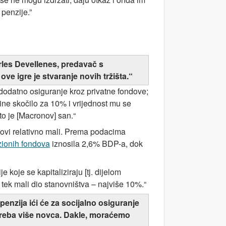
penzije.”
arles Devellenes, predavač s
 ove igre je stvaranje novih tržišta.“
dodatno osiguranje kroz privatne fondove;
dine skočilo za 10% i vrijednost mu se
 to je [Macronov] san.“
dovi relativno mali. Prema podacima
zionih fondova
iznosila 2,6% BDP-a, dok
koje se kapitaliziraju [tj. dijelom
 tek mali dio stanovništva – najviše 10%.“
enzija ići će za socijalno osiguranje
m treba više novca. Dakle, moraćemo