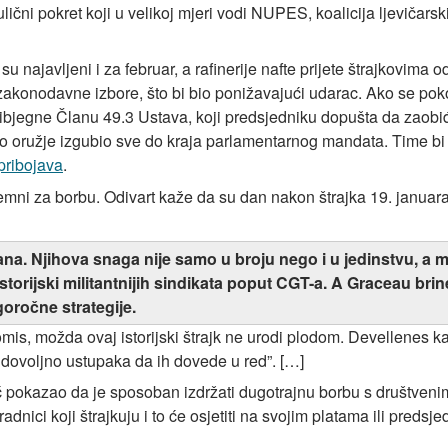
 ulični pokret koji u velikoj mjeri vodi NUPES, koalicija ljeviča
 su najavljeni i za februar, a rafinerije nafte prijete štrajkovima
akonodavne izbore, što bi bio ponižavajući udarac. Ako se pok
ibjegne Članu 49.3 Ustava, koji predsjedniku dopušta da zaobiđ
no oružje izgubio sve do kraja parlamentarnog mandata. Time bi r
pribojava
.
premni za borbu. Odivart kaže da su dan nakon štrajka 19. januar
ana. Njihova snaga nije samo u broju nego i u jedinstvu, a m
istorijski militantnijih sindikata poput CGT-a. A Graceau br
ugoročne strategije.
mis, možda ovaj istorijski štrajk ne urodi plodom. Devellenes k
dovoljno ustupaka da ih dovede u red”. […]
već pokazao da je sposoban izdržati dugotrajnu borbu s društven
nici koji štrajkuju i to će osjetiti na svojim platama ili predsjedn