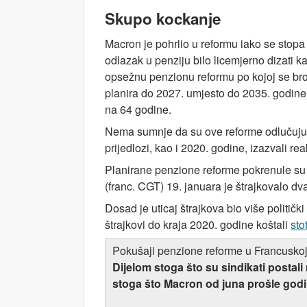
Skupo kockanje
Macron je pohrlio u reformu iako se stop
odlazak u penziju bilo licemjerno dizati 
opsežnu penzionu reformu po kojoj se bro
planira do 2027. umjesto do 2035. godine,
na 64 godine.
Nema sumnje da su ove reforme odlučujuće
prijedlozi, kao i 2020. godine, izazvali 
Planirane penzione reforme pokrenule su 
(franc. CGT) 19. januara je štrajkovalo dva
Dosad je uticaj štrajkova bio više politič
štrajkovi do kraja 2020. godine koštali
sto
Pokušaji penzione reforme u Francuskoj 
Dijelom stoga što su sindikati postali 
stoga što Macron od juna prošle god