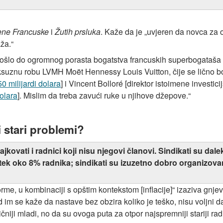
ene Francuske
i
Žutih prsluka
. Kaže da je „uvjeren da novca za 
ža.“
došlo do ogromnog porasta bogatstva francuskih superbogataša ka
uksuznu robu LVMH Moët Hennessy Louis Vuitton, čije se lično 
0 milijardi dolara
] i Vincent Bolloré [direktor istoimene investic
dolara
]. Mislim da treba zavući ruke u njihove džepove.“
i stari problemi?
vati i radnici koji nisu njegovi članovi. Sindikati su daleko 
tek oko 8% radnika; sindikati su izuzetno dobro organizovani
me, u kombinaciji s opštim kontekstom [inflacije]“ izaziva gnjev l
d im se kaže da nastave bez obzira koliko je teško, nisu voljni da
niji mladi, no da su ovoga puta za otpor najspremniji stariji rad