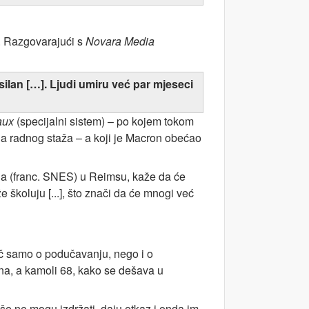
m. Razgovarajući s
Novara Media
ilan […]. Ljudi umiru već par mjeseci
aux
(specijalni sistem) – po kojem tokom
na radnog staža – a koji je Macron obećao
nja (franc. SNES) u Reimsu, kaže da će
 školuju [...], što znači da će mnogi već
riječ samo o podučavanju, nego i o
ina, a kamoli 68, kako se dešava u
iše ne mogu izdržati, daju otkaz i onda im