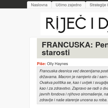
MAIN MENU
Naslovna
Učimo zajedno
Strategije 
Riječ
i djelo
FRANCUSKA: Penzio
starosti
Piše:
Olly Haynes
Francuska desnica već decenijama postep
državama. Macron je namjerio da i sam do
Ovakva politika se, kao i uvijek i svug
kao i za zdravstvo. Zapravo se radi o dv
javnih fondova i njihovo siromašenje, nač
zdravlje i naše starenje unosna su roba.