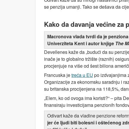
se penzija umanji. Tako se dešava da cije
Kako da
davanja većine za p
Macronova vlada tvrdi da je penziona 
Univerziteta Kent i autor knjige
The M
Devellenes kaže da „budući da su penzije
inače je to globalno tržište (raznih) osig
procjenjuje na više od šest biliona američk
Francuska je
treća u EU
po izdvajanjima z
Organizacije za ekonomsku saradnju i ra
su britanska procijenjena na 118,5%, da
„Elem, ko od ovoga ima koristi?“ – pita De
finansiraju investicijama penzionih fondov
Odivart kaže da vladine penzione reform
jer će ljudi biti bolesni i oštećenog 