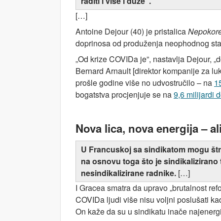
raditi i više i duže”.
[…]
Antoine Dejour (40) je pristalica
Nepokor
doprinosa od produženja neophodnog sta
„Od krize COVIDa je”, nastavlja Dejour, „
Bernard Arnault [direktor kompanije za l
prošle godine više no udvostručilo – na
15
bogatstva procjenjuje se na
9,6 milijardi 
Nova lica, nova energija – al
U Francuskoj sa sindikatom mogu štrajko
na osnovu toga što je sindikalizirano 
nesindikalizirane radnike.
[…]
I Gracea smatra da upravo „brutalnost refor
COVIDa ljudi više nisu voljni poslušati ka
On kaže da su u sindikatu inače najenergič