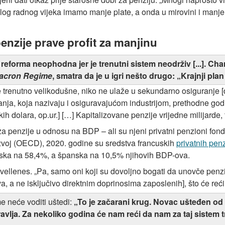
log radnog vijeka imamo manje plate, a onda u mirovini i manje 
enzije prave profit za manjinu
reforma neophodna jer je trenutni sistem neodrživ [...]. Ch
acron Regime
, smatra da je u igri nešto drugo: „Krajnji plan
 trenutno velikodušne, niko ne ulaže u sekundarno osiguranje [
uranja, koja nazivaju i osiguravajućom industrijom, prethodne go
ih dolara, op.ur.] […] Kapitalizovane penzije vrijedne milijarde,
a penzije u odnosu na BDP – ali su njeni privatni penzioni fon
zvoj (OECD), 2020. godine su sredstva francuskih
privatnih pen
nska na 58,4%, a španska na 10,5% njihovih BDP-ova.
vellenes. „Pa, samo oni koji su dovoljno bogati da unovče penzije 
a, a ne isključivo direktnim doprinosima zaposlenih], što će reći
e neće voditi uštedi:
„To je začarani krug. Novac ušteđen od p
zdravlja. Za nekoliko godina će nam reći da nam za taj siste