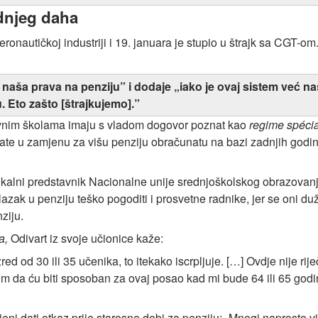
ednjeg daha
ronautičkoj industriji i 19. januara je stupio u štrajk sa CGT-o
aša prava na penziju” i dodaje „iako je ovaj sistem već nas
. Eto zašto [štrajkujemo].”
žavnim školama imaju s vladom dogovor poznat kao
regime spéci
late u zamjenu za višu penziju obračunatu na bazi zadnjih godi
indikalni predstavnik Nacionalne unije srednjoškolskog obrazova
ak u penziju teško pogoditi i prosvetne radnike, jer se oni duže
ziju.
a,
Odivart iz svoje učionice kaže:
azred od 30 ili 35 učenika, to itekako iscrpljuje. […] Ovdje nije 
lim da ću biti sposoban za ovaj posao kad mi bude 64 ili 65 god
jeni dati otkaz prije starosne dobi za penziju: „Mnogi naprosto v