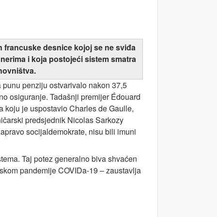
 francuske desnice kojoj se ne sviđa
nerima i koja postojeći sistem smatra
novništva.
 punu penziju ostvarivalo nakon 37,5
no osiguranje. Tadašnji premijer Édouard
ja koju je uspostavio Charles de Gaulle,
ničarski predsjednik Nicolas Sarkozy
z
apravo
socijaldemokrate, nisu bili imuni
tema. Taj potez generalno biva shvaćen
dolaskom pandemije COVIDa-19 – zaustavlja