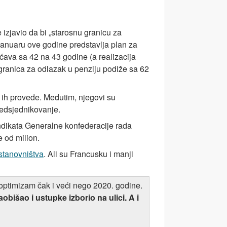
izjavio da bi „starosnu granicu za
 januaru ove godine predstavlja plan za
ava sa 42 na 43 godine (a realizacija
 granica za odlazak u penziju podiže sa 62
 ih provede. Međutim, njegovi su
redsjednikovanje.
ndikata Generalne konfederacije rada
e od milion.
stanovništva
. Ali su Francusku i manji
optimizam čak i veći nego 2020. godine.
obišao i ustupke izborio na ulici. A i