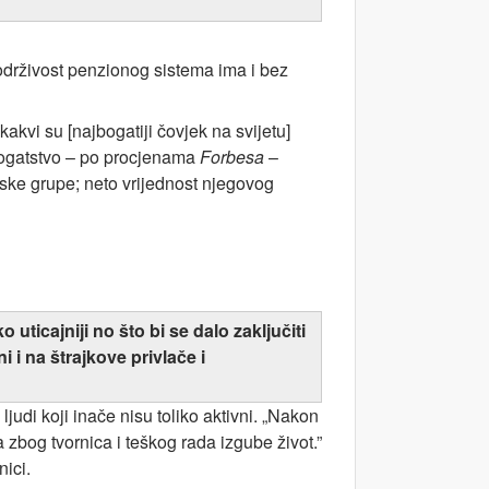
održivost penzionog sistema ima i bez
kvi su [najbogatiji čovjek na svijetu]
bogatstvo – po procjenama
Forbesa
–
ijske grupe; neto vrijednost njegovog
uticajniji no što bi se dalo zaključiti
 i na štrajkove privlače i
judi koji inače nisu toliko aktivni. „Nakon
 zbog tvornica i teškog rada izgube život.”
nici.