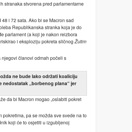
rskih stranaka stvorena pred parlamentarne
 od 48 i 72 sata. Ako bi se Macron sad
oleba Republikanska stranka koja je do
e parlament (a koji je nakon reizbora
iskirao i eksploziju pokreta sličnog
Žutim
a njegovi članovi odmah počeli s
ožda ne bude lako održati koaliciju
ine nedostatak „borbenog plana“ jer
aže da bi Macron mogao „oslabiti pokret
im pokretima, pa se možda sve svede na to
ik koji će to osjetiti u izgubljenoj