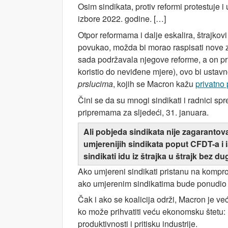
Osim sindikata, protiv reformi protestuje i
izbore 2022. godine. […]
Otpor reformama i dalje eskalira, štrajkovi
povukao, možda bi morao raspisati nove z
sada podržavala njegove reforme, a on pr
koristio do neviđene mjere), ovo bi ustav
prslucima
, kojih se Macron kažu
privatno 
Čini se da su mnogi sindikati i radnici s
pripremama za sljedeći, 31. januara.
Ali pobjeda sindikata nije zagarantov
umjerenijih sindikata poput CFDT-a i 
sindikati idu iz štrajka u štrajk bez d
Ako umjereni sindikati pristanu na kompro
ako umjerenim sindikatima bude ponudio 
Čak i ako se koalicija održi, Macron je 
ko može prihvatiti veću ekonomsku štetu: rad
produktivnosti i pritisku industrije.