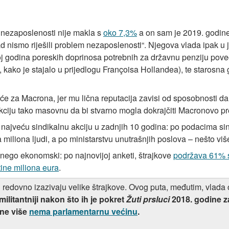
a nezaposlenosti nije makla s
oko 7,3%
a on sam je 2019. godine 
kad nismo riješili problem nezaposlenosti“. Njegova vlada ipak u
j godina poreskih doprinosa potrebnih za državnu penziju poveć
 kako je stajalo u prijedlogu Françoisa Hollandea), te starosna
 za Macrona, jer mu lična reputacija zavisi od sposobnosti da
reakciju tako masovnu da bi stvarno mogla dokrajčiti Macronovo p
najveću sindikalnu akciju u zadnjih 10 godina: po podacima si
 miliona ljudi, a po ministarstvu unutrašnjih poslova – nešto viš
ki nego ekonomski: po najnovijoj anketi, štrajkove
podržava 61% 
tine miliona eura
.
redovno izazivaju velike štrajkove. Ovog puta, međutim, vlada 
militantniji nakon što ih je pokret
Žuti prsluci
2018. godine za
ine više
nema parlamentarnu većinu
.