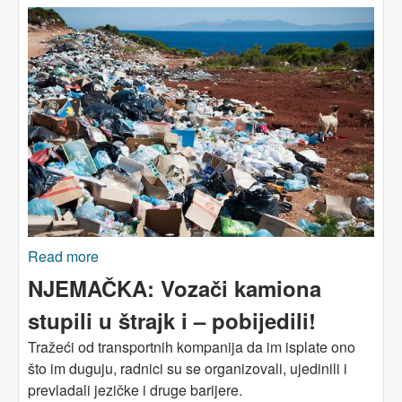
Read more
about KAMBODŽA: Radnike truje spaljivanje
odjevnog otpada
NJEMAČKA: Vozači kamiona
stupili u štrajk i – pobijedili!
Tražeći od transportnih kompanija da im isplate ono
što im duguju, radnici su se organizovali, ujedinili i
prevladali jezičke i druge barijere.