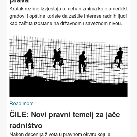
Kratak rezime izvještaja o mehanizmima koje američki
gradovi i opštine koriste da zaštite interese radnih ljudi
kad zaštita izostane na državnom i saveznom nivou.
Read more
about Gradovi i radnici: uloga lokalne
samouprave u zaštiti radničkih prava
ČILE: Novi pravni temelj za jače
radništvo
Nakon decenija života u pravnom okviru koji je