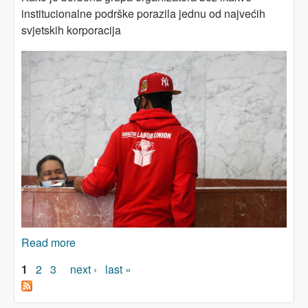
institucionalne podrške porazila jednu od najvećih
svjetskih korporacija
Read more
about Istorijska pobjeda Sindikata radnika
Amazona
Pages
1
2
3
next ›
last »