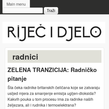
MAIN MENU
Skip to main content
Main menu
Search form
Riječ
i djelo
radnici
ZELENA TRANZICIJA: Radničko
pitanje
Šta čeka radnike britanskih čeličana koje se zatvaraju
usljed mjera za smanjenje emisija ugljen-dioksida?
Kakvih pouka u tom procesu ima za radnike naših
željezara, ali i rudnika i termoelektrana?