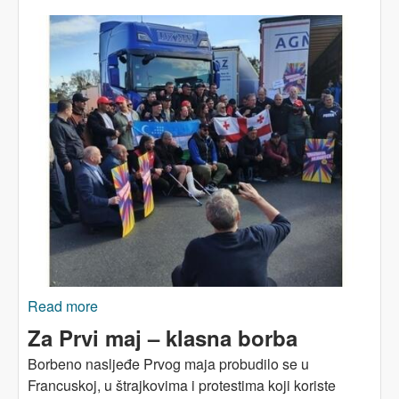
Read more
about NJEMAČKA: Vozači kamiona stupili u
štrajk i – pobijedili!
Za Prvi maj – klasna borba
Borbeno nasljeđe Prvog maja probudilo se u
Francuskoj, u štrajkovima i protestima koji koriste