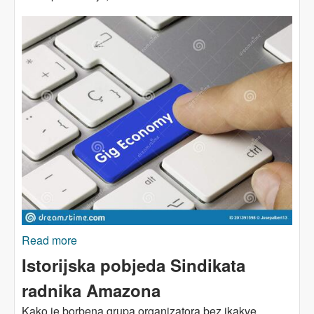
Read more
about Rad u gig-ekonomiji: kriminal, sve po
zakonu
Istorijska pobjeda Sindikata
radnika Amazona
Kako je borbena grupa organizatora bez ikakve