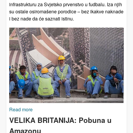
infrastrukturu za Svjetsko prvenstvo u fudbalu. Iza njih
su ostale osiromašene porodice – bez ikakve naknade
i bez nade da će saznati istinu.
Read more
about KATAR: Porodice preminulih radnika
ostavljene bez pravedne naknade
VELIKA BRITANIJA: Pobuna u
Amazonu