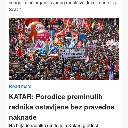
snagu i moć organizovanog radništva. Ima li nade i za
SAD?
Read more
about Za Prvi maj – klasna borba
KATAR: Porodice preminulih
radnika ostavljene bez pravedne
naknade
Na hiljade radnika umrlo je u Kataru gradeći