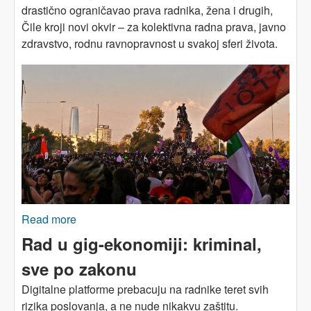
drastično ograničavao prava radnika, žena i drugih,
Čile kroji novi okvir – za kolektivna radna prava, javno
zdravstvo, rodnu ravnopravnost u svakoj sferi života.
Read more
about ČILE: Novi pravni temelj za jače
radništvo
Rad u gig-ekonomiji: kriminal,
sve po zakonu
Digitalne platforme prebacuju na radnike teret svih
rizika poslovanja, a ne nude nikakvu zaštitu.