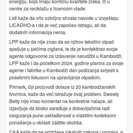
energiju, koja imaju kontrolu kvalitete zraka, ili u
centre za reciklažu s licencom vlade.
Lidl kaže da vrlo ozbiljno shvata navode u izvještaju
LICADHO-a i da je već započeo istragu, ali da
dodatnih informacija nema.
LPP kaže da nije znao da se njihov tekstilni otpad
spaljuje u pećima ciglana, te da je kontaktirao svoje
agente odgovorne za izdavanje narudžbi u Kambodži.
LPP kaže i da početkom 2024. godine planira za svoje
agente i fabrike u Kambodži dan podizanja svijesti s
posebnim fokusom na upravljanje otpadom.
Primark, čiji proizvodi dolaze iz 20 kambodžanskih
tvornica, kaže da već istražuje ovaj problem. Sweaty
Betty nije imao komentar na konkretne nalaze, ali
izjavljuje da blisko sarađuje s dobavljačima radi
osiguranja pune usklađenosti s vlastitim kodeksom
ponašanja u oblasti zaštite okoliša.
C&A kaže da se pridržava lokalnih zakona i propisa, a