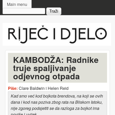
MAIN MENU
Skip to main content
Main menu
Search form
Riječ
i djelo
KAMBODŽA: Radnike
truje spaljivanje
odjevnog otpada
Piše:
Clare Baldwin i Helen Reid
Kad smo već kod bojkota brendova, na koji se ovih
dana i kod nas poziva zbog rata na Bliskom Istoku,
nije zgoreg podsjetiti se da razloga za bojkot ima
poviše i uvijek.