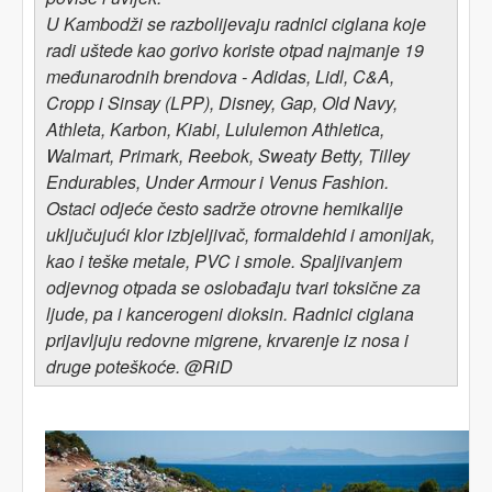
U Kambodži se razbolijevaju radnici ciglana koje
radi uštede kao gorivo koriste otpad najmanje 19
međunarodnih brendova - Adidas, Lidl, C&A,
Cropp i Sinsay (LPP), Disney, Gap, Old Navy,
Athleta, Karbon, Kiabi, Lululemon Athletica,
Walmart, Primark, Reebok, Sweaty Betty, Tilley
Endurables, Under Armour i Venus Fashion.
Ostaci odjeće često sadrže otrovne hemikalije
uključujući klor izbjeljivač, formaldehid i amonijak,
kao i teške metale, PVC i smole. Spaljivanjem
odjevnog otpada se oslobađaju tvari toksične za
ljude, pa i kancerogeni dioksin. Radnici ciglana
prijavljuju redovne migrene, krvarenje iz nosa i
druge poteškoće. @RiD