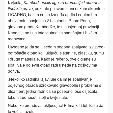
Izvještaj
Kambodžanske lige za promociju i odbranu
ljudskih prava
, poznate po svom francuskom akronimu
LICADHO, bazira se na između aprila i septembra
obavljenim posjetima 21 ciglani u Pnom Penu,
glavnom gradu Kambodže, te u susjednoj provinciji
Kandal, kao i na intervjuima sa sadašnjim i bivšim
radnicima.
Utvrđeno je da se u sedam pogona spaljivao tzv. pred-
potrošački otpad koji uključuje tkanine, plastiku, gumu
i druge materijale. Kako je rečeno, ove ciglane su
spaljivale odjevni otpad radi uštede na troškovima
goriva.
„Nekoliko radnika izjavljuje da im je spaljivanje
odjevnog otpada uzrokovalo glavobolje i probleme s
disanjem; jedna radnica se posebno loše osjećala
tokom trudnoće“, stoji u izvještaju.
Nekoliko brendova, uključujući Primark i Lidl, kažu da
to već istražuju.