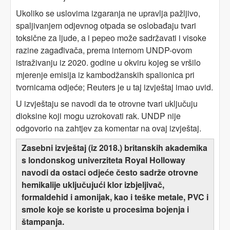
Ukoliko se uslovima izgaranja ne upravlja pažljivo,
spaljivanjem odjevnog otpada se oslobađaju tvari
toksične za ljude, a i pepeo može sadržavati i visoke
razine zagađivača, prema internom UNDP-ovom
istraživanju iz 2020. godine u okviru kojeg se vršilo
mjerenje emisija iz kambodžanskih spalionica pri
tvornicama odjeće; Reuters je u taj izvještaj imao uvid.
U izvještaju se navodi da te otrovne tvari uključuju
dioksine koji mogu uzrokovati rak. UNDP nije
odgovorio na zahtjev za komentar na ovaj izvještaj.
Zasebni izvještaj (iz 2018.) britanskih akademika
s londonskog univerziteta Royal Holloway
navodi da ostaci odjeće često sadrže otrovne
hemikalije uključujući klor izbjeljivač,
formaldehid i amonijak, kao i teške metale, PVC i
smole koje se koriste u procesima bojenja i
štampanja.