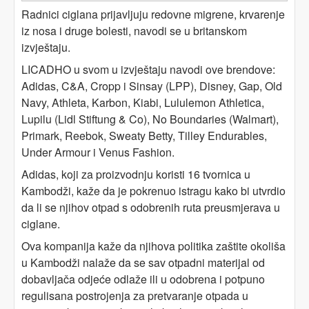
Radnici ciglana prijavljuju redovne migrene, krvarenje
iz nosa i druge bolesti, navodi se u britanskom
izvještaju.
LICADHO u svom u izvještaju navodi ove brendove:
Adidas, C&A, Cropp i Sinsay (LPP), Disney, Gap, Old
Navy, Athleta, Karbon, Kiabi, Lululemon Athletica,
Lupilu (Lidl Stiftung & Co), No Boundaries (Walmart),
Primark, Reebok, Sweaty Betty, Tilley Endurables,
Under Armour i Venus Fashion.
Adidas, koji za proizvodnju koristi 16 tvornica u
Kambodži, kaže da je pokrenuo istragu kako bi utvrdio
da li se njihov otpad s odobrenih ruta preusmjerava u
ciglane.
Ova kompanija kaže da njihova politika zaštite okoliša
u Kambodži nalaže da se sav otpadni materijal od
dobavljača odjeće odlaže ili u odobrena i potpuno
regulisana postrojenja za pretvaranje otpada u