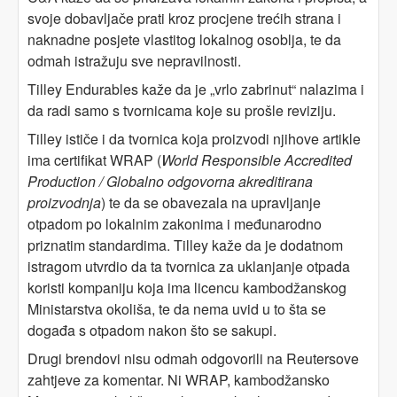
svoje dobavljače prati kroz procjene trećih strana i
naknadne posjete vlastitog lokalnog osoblja, te da
odmah istražuju sve nepravilnosti.
Tilley Endurables kaže da je „vrlo zabrinut“ nalazima i
da radi samo s tvornicama koje su prošle reviziju.
Tilley ističe i da tvornica koja proizvodi njihove artikle
ima certifikat WRAP (
World Responsible Accredited
Production / Globalno odgovorna akreditirana
proizvodnja
) te da se obavezala na upravljanje
otpadom po lokalnim zakonima i međunarodno
priznatim standardima. Tilley kaže da je dodatnom
istragom utvrdio da ta tvornica za uklanjanje otpada
koristi kompaniju koja ima licencu kambodžanskog
Ministarstva okoliša, te da nema uvid u to šta se
događa s otpadom nakon što se sakupi.
Drugi brendovi nisu odmah odgovorili na Reutersove
zahtjeve za komentar. Ni WRAP, kambodžansko