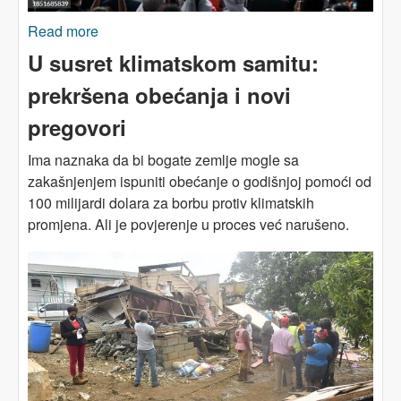
Read more
about Klimatski sporazum COP28: korak
unazad u pogledu fosilnih goriva
U susret klimatskom samitu:
prekršena obećanja i novi
pregovori
Ima naznaka da bi bogate zemlje mogle sa
zakašnjenjem ispuniti obećanje o godišnjoj pomoći od
100 milijardi dolara za borbu protiv klimatskih
promjena. Ali je povjerenje u proces već narušeno.