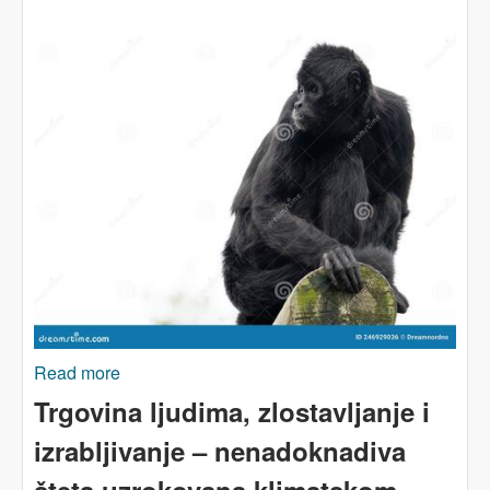
Read more
about BRAZILSKE ŠUME: Klizimo u dug
izumiranja
Trgovina ljudima, zlostavljanje i
izrabljivanje – nenadoknadiva
šteta uzrokovana klimatskom