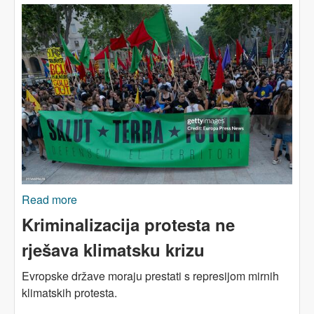
Read more
about Kako se globalni narodni pokreti bore za
našu planetu (Dio II)
Kriminalizacija protesta ne
rješava klimatsku krizu
Evropske države moraju prestati s represijom mirnih
klimatskih protesta.