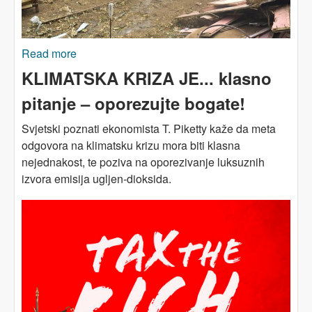
Read more
about U susret klimatskom samitu: prekršena
obećanja i novi pregovori
KLIMATSKA KRIZA JE... klasno
pitanje – oporezujte bogate!
Svjetski poznati ekonomista T. Piketty kaže da meta
odgovora na klimatsku krizu mora biti klasna
nejednakost, te poziva na oporezivanje luksuznih
izvora emisija ugljen-dioksida.