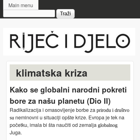
MAIN MENU
Skip to main content
Main menu
Search form
Riječ
i djelo
klimatska kriza
Kako se globalni narodni pokreti
bore za našu planetu (Dio II)
Radikalizacija i omasovljenje borbe za
prirodu i društvo
neminovni u situaciji opšte krize. Evropa je tek na
su
početku, imala bi šta naučiti od zemalja
globalnog
Juga.