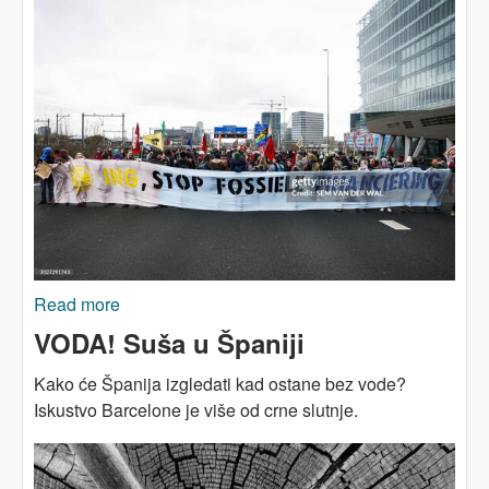
Read more
about Kriminalizacija protesta ne rješava
klimatsku krizu
VODA! Suša u Španiji
Kako će Španija izgledati kad ostane bez vode?
Iskustvo Barcelone je više od crne slutnje.