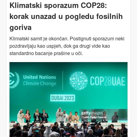
izrabljivanje – nenadoknadiva šteta uzrokovana
Klimatski sporazum COP28:
klimatskom krizom
korak unazad u pogledu fosilnih
goriva
Klimatski samit je okončan. Postignuti sporazum neki
pozdravljaju kao uspjeh, dok ga drugi vide kao
standardno bacanje prašine u oči.