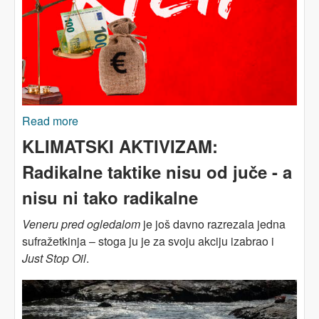
Read more
about KLIMATSKA KRIZA JE... klasno pitanje –
oporezujte bogate!
KLIMATSKI AKTIVIZAM:
Radikalne taktike nisu od juče - a
nisu ni tako radikalne
Veneru pred ogledalom
je još davno razrezala jedna
sufražetkinja – stoga ju je za svoju akciju izabrao i
Just Stop Oil
.