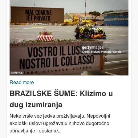
Read more
about KLIMATSKA KRIZA: Otklanjanje
nejednakosti – neophodni korak ka rješenju
BRAZILSKE ŠUME: Klizimo u
dug izumiranja
Neke vrste već jedva preživljavaju. Nepovoljni
ekološki uslovi ugrožavaju njihovo dugoročno
obnavljanje i opstanak.