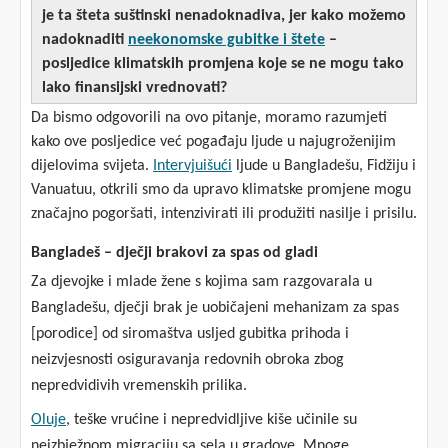
je ta šteta suštinski nenadoknadiva, jer kako možemo
nadoknaditi
neekonomske gubitke i štete
–
posljedice klimatskih promjena koje se ne mogu tako
lako finansijski vrednovati?
Da bismo odgovorili na ovo pitanje, moramo razumjeti
kako ove posljedice već pogađaju ljude u najugroženijim
dijelovima svijeta.
Intervjuišući
ljude u Bangladešu, Fidžiju i
Vanuatuu, otkrili smo da upravo klimatske promjene mogu
značajno pogoršati, intenzivirati ili produžiti nasilje i prisilu.
Bangladeš – dječji brakovi za spas od gladi
Za djevojke i mlade žene s kojima sam razgovarala u
Bangladešu, dječji brak je uobičajeni mehanizam za spas
[porodice] od siromaštva usljed gubitka prihoda i
neizvjesnosti osiguravanja redovnih obroka zbog
nepredvidivih vremenskih prilika.
Oluje
, teške vrućine i nepredvidljive kiše učinile su
neizbježnom migraciju sa sela u gradove. Mnoge