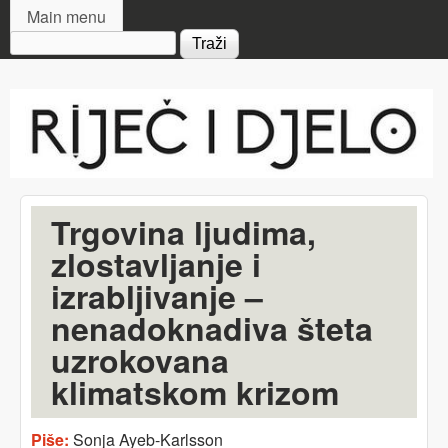
MAIN MENU
Skip to main content
Main menu
Search form
Riječ
i djelo
Trgovina ljudima,
zlostavljanje i
izrabljivanje –
nenadoknadiva šteta
uzrokovana
klimatskom krizom
Piše:
Sonja Ayeb-Karlsson