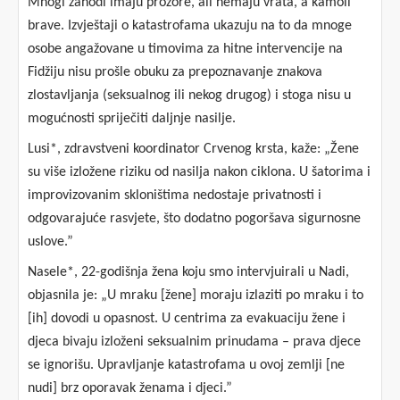
Mnogi zahodi imaju prozore, ali nemaju vrata, a kamoli
brave. Izvještaji o katastrofama ukazuju na to da mnoge
osobe angažovane u timovima za hitne intervencije na
Fidžiju nisu prošle obuku za prepoznavanje znakova
zlostavljanja (seksualnog ili nekog drugog) i stoga nisu u
mogućnosti spriječiti daljnje nasilje.
Lusi*, zdravstveni koordinator Crvenog krsta, kaže: „Žene
su više izložene riziku od nasilja nakon ciklona. U šatorima i
improvizovanim skloništima nedostaje privatnosti i
odgovarajuće rasvjete, što dodatno pogoršava sigurnosne
uslove.”
Nasele*, 22-godišnja žena koju smo intervjuirali u Nadi,
objasnila je: „U mraku [žene] moraju izlaziti po mraku i to
[ih] dovodi u opasnost. U centrima za evakuaciju žene i
djeca bivaju izloženi seksualnim prinudama – prava djece
se ignorišu. Upravljanje katastrofama u ovoj zemlji [ne
nudi] brz oporavak ženama i djeci.”