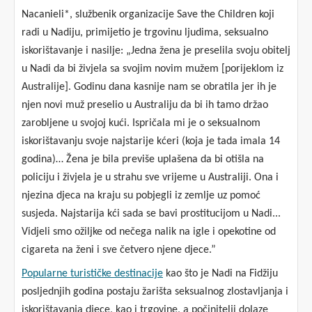
Nacanieli*, službenik organizacije Save the Children koji
radi u Nadiju, primijetio je trgovinu ljudima, seksualno
iskorištavanje i nasilje: „Jedna žena je preselila svoju obitelj
u Nadi da bi živjela sa svojim novim mužem [porijeklom iz
Australije]. Godinu dana kasnije nam se obratila jer ih je
njen novi muž preselio u Australiju da bi ih tamo držao
zarobljene u svojoj kući. Ispričala mi je o seksualnom
iskorištavanju svoje najstarije kćeri (koja je tada imala 14
godina)… Žena je bila previše uplašena da bi otišla na
policiju i živjela je u strahu sve vrijeme u Australiji. Ona i
njezina djeca na kraju su pobjegli iz zemlje uz pomoć
susjeda. Najstarija kći sada se bavi prostitucijom u Nadi...
Vidjeli smo ožiljke od nečega nalik na igle i opekotine od
cigareta na ženi i sve četvero njene djece.”
Popularne turističke destinacije
kao što je Nadi na Fidžiju
posljednjih godina postaju žarišta seksualnog zlostavljanja i
iskorištavanja djece, kao i trgovine, a počinitelji dolaze