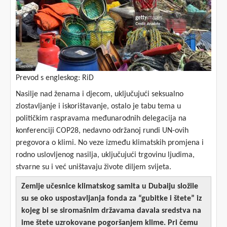
Prevod s engleskog: RiD
Nasilje nad ženama i djecom, uključujući seksualno
zlostavljanje i iskorištavanje, ostalo je tabu tema u
političkim raspravama međunarodnih delegacija na
konferenciji COP28, nedavno održanoj rundi UN-ovih
pregovora o klimi. No veze između klimatskih promjena i
rodno uslovljenog nasilja, uključujući trgovinu ljudima,
stvarne su i već uništavaju živote diljem svijeta.
Zemlje učesnice klimatskog samita u Dubaiju složile
su se oko uspostavljanja fonda za “gubitke i štete” iz
kojeg bi se siromašnim državama davala sredstva na
ime štete uzrokovane pogoršanjem klime. Pri čemu