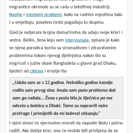
migrantice okrenule su se radu u tekstilnoj industriji.
Nasilje
i
mentalni problemi
, kako na radnim mjestima tako
i u smještaju, posebno često pogađaju tu skupinu.
Glad je natjerala brojna domaćinstva da udaju svoje kćeri i
sestre. Belkis, žena koju sam
intervjuisala
, opisala je kako
se njena porodica borila sa siromaštvom i zdravstvenim
problemima tokom njenog djetinjstva nakon što su
migrirali s južne obale Bangladeša u glavni grad Dhaku,
bježeći od
ciklona
i erozije tla:
„
Udala sam se s 12 godina. Nekoliko godina kasnije
rodila sam prvog sina. Imala sam puno problema dok
sam ga rađala... Žena s posla bila je liječnica pa me
odvela u bolnicu u Dhaki. Tamo su napravili neke
pretrage i primijetili da mi bubrezi otkazuju.”
I njeni sinovi će vjerovatno morati da napuste školu i počnu
raditi. Ako dobije kćer, ona će možda biti prisiljena da se