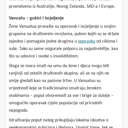
prvenstveno iz Australije, Novog Zelanda, SAD-a i Evrope.
Vanuatu – gubici i iscjeljenje
Žene Vanuatua pronašle su oporavak i iscjeljenje u svojim
grupama na društvenim mrežama, putem kojih su se držale
zajedno i pomagale jedne drugima u
oporavku
od ciklona i
suše. Tako su same osigurale potporu za najpotrebitije, kao
što su udovice i osobe s invaliditetom.
Stoga se mora imati na umu da žene i djeca mogu biti
ranjiviji od ostalih društvenih skupina, ali se na njih ne
smije gledati kao na pasivne žrtve. U Vanuatuu su
vrijednosti koje se tradicionalno smatraju ženskim
osobinama – poput otvorenosti za sve i brige za slabije –
omogućile oporavak cijele populacije od prirodnih
nepogoda.
Istraživanja poput našeg prikupljaju lokalna iskustva o
neekonomskim gubicima i štetama. Unatoč tome, tek se