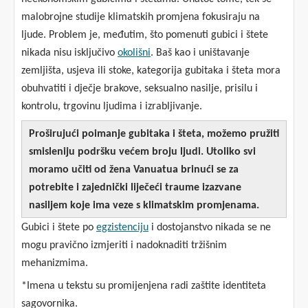
malobrojne studije klimatskih promjena fokusiraju na
ljude. Problem je, međutim, što pomenuti gubici i štete
nikada nisu isključivo
okolišni
. Baš kao i uništavanje
zemljišta, usjeva ili stoke, kategorija gubitaka i šteta mora
obuhvatiti i dječje brakove, seksualno nasilje, prisilu i
kontrolu, trgovinu ljudima i izrabljivanje.
Proširujući poimanje gubitaka i šteta, možemo pružiti
smisleniju podršku većem broju ljudi. Utoliko svi
moramo učiti od žena Vanuatua brinući se za
potrebite i zajednički liječeći traume izazvane
nasiljem koje ima veze s klimatskim promjenama.
Gubici i štete po
egzistenciju
i dostojanstvo nikada se ne
mogu pravično izmjeriti i nadoknaditi tržišnim
mehanizmima.
*Imena u tekstu su promijenjena radi zaštite identiteta
sagovornika.