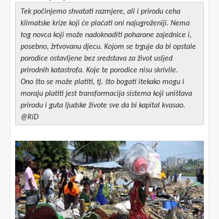
Tek počinjemo shvatati razmjere, ali i prirodu ceha
klimatske krize koji će plaćati oni najugroženiji. Nema
tog novca koji može nadoknaditi poharane zajednice i,
posebno, žrtvovanu djecu. Kojom se trguje da bi opstale
porodice ostavljene bez sredstava za život usljed
prirodnih katastrofa. Koje te porodice nisu skrivile.
Ono što se može platiti, tj. što bogati itekako mogu i
moraju platiti jest transformacija sistema koji uništava
prirodu i guta ljudske živote sve da bi kapital kvasao.
@RiD