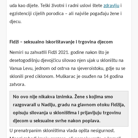
uda kao dijete. Teški životni i radni uslovi štete
zdravlju
i
egzistenciji cijelih porodica – ali najviše pogađaju žene i
djecu.
Fidži – seksualno iskorištavanje i trgovina djecom
Nemiri su zahvatili Fidži 2021. godine nakon što je
desetogodišnju djevojčicu silovao njen ujak u skloništu na
Vanua Levu, jednom od ostrva na sjeveroistoku, gdje su se
sklonili pred ciklonom. Muškarac je osuđen na 14 godina
zatvora.
No ovo nije nikakva iznimka. Žene s kojima smo
razgovarali u Nadiju, gradu na glavnom otoku Fidžija,
opisuju silovanja u skloništima i prijavljuju trgovinu
djecom u seksualne svrhe nakon poplava.
U prenatrpanim skloništima vlada opšta nesigurnost.