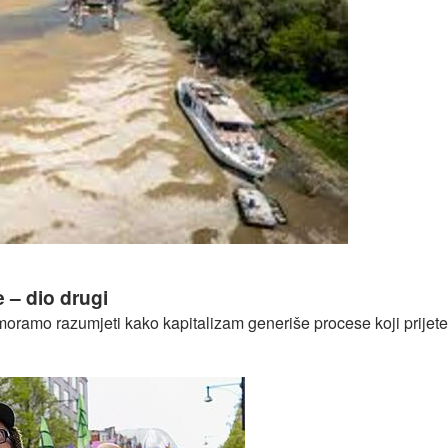
šuju velike evropske rijeke
e – dio drugi
oramo razumjeti kako kapitalizam generiše procese koji prijete 