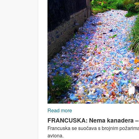
Read more
about Zločini kapitalizma protiv
FRANCUSKA: Nema kanadera – im
Francuska se suočava s brojnim požarima 
aviona.