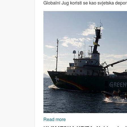
Globalni Jug koristi se kao svjetska depon
Read more
about Klimatska kriza – naslij