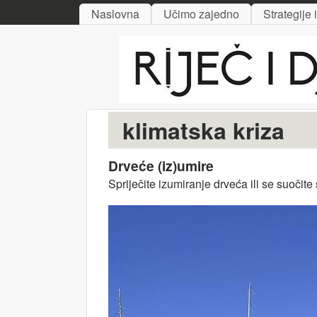
MAIN MENU
Naslovna
Učimo zajedno
Strategije 
Riječ
i djelo
klimatska kriza
Drveće (iz)umire
Spriječite izumiranje drveća ili se suoči