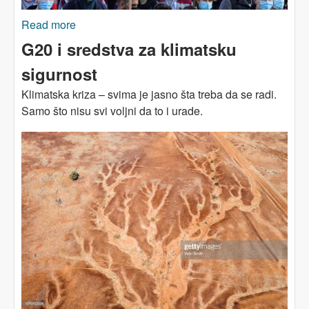
Read more
about U SUSRET KLIMATSKOM SAMITU:
Gdje su tu radnici?
G20 i sredstva za klimatsku
sigurnost
Klimatska kriza – svima je jasno šta treba da se radi.
Samo što nisu svi voljni da to i urade.