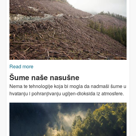
Read more
about Kakve veze imaju poplave, klizišta i sječa
starih šuma?
Šume naše nasušne
Nema te tehnologije koja bi mogla da nadmaši šume u
hvatanju i pohranjivanju ugljen-dioksida iz atmosfere.