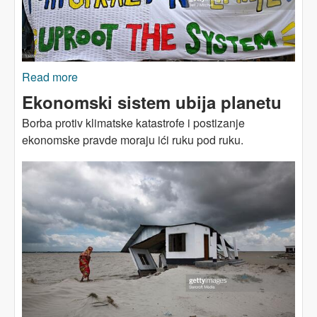
Read more
about ALTERNATIVNI KLIMATSKI SAMIT:
Dosta laži!
Ekonomski sistem ubija planetu
Borba protiv klimatske katastrofe i postizanje
ekonomske pravde moraju ići ruku pod ruku.