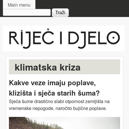
MAIN MENU
Skip to main content
Main menu
Search form
Riječ
i djelo
klimatska kriza
Kakve veze imaju poplave,
klizišta i sječa starih šuma?
Sječa šume drastično slabi otpornost zemljišta na
vremenske nepogode, naročito bujične poplave.