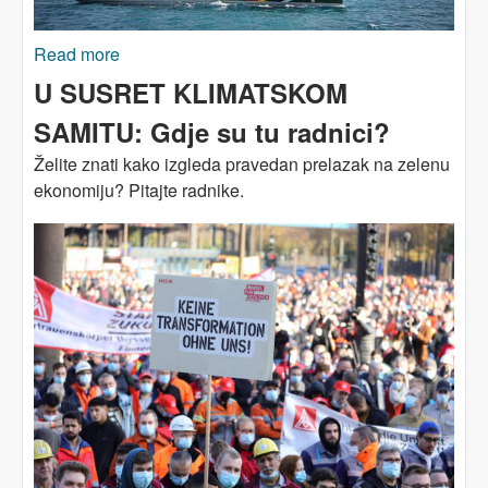
Read more
about Globalni Jug progovara: Ovo je kriza
nejednakosti!
U SUSRET KLIMATSKOM
SAMITU: Gdje su tu radnici?
Želite znati kako izgleda pravedan prelazak na zelenu
ekonomiju? Pitajte radnike.