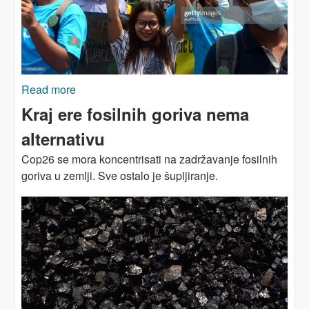
Read more
about Kakva pomoć, kakvi krediti – vi
REPARACIJE dugujete!
Kraj ere fosilnih goriva nema
alternativu
Cop26 se mora koncentrisati na zadržavanje fosilnih
goriva u zemlji. Sve ostalo je šupljiranje.