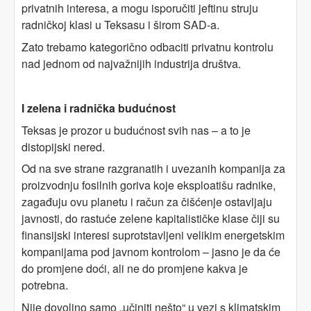
privatnih interesa, a mogu isporučiti jeftinu struju
radničkoj klasi u Teksasu i širom SAD-a.
Zato trebamo kategorično odbaciti privatnu kontrolu
nad jednom od najvažnijih industrija društva.
I zelena i radnička budućnost
Teksas je prozor u budućnost svih nas – a to je
distopijski nered.
Od na sve strane razgranatih i uvezanih kompanija za
proizvodnju fosilnih goriva koje eksploatišu radnike,
zagađuju ovu planetu i račun za čišćenje ostavljaju
javnosti, do rastuće zelene kapitalističke klase čiji su
finansijski interesi suprotstavljeni velikim energetskim
kompanijama pod javnom kontrolom – jasno je da će
do promjene doći, ali ne do promjene kakva je
potrebna.
Nije dovoljno samo „učiniti nešto“ u vezi s klimatskim