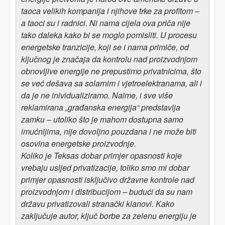
taoca velikih kompanija i njihove trke za profitom –
a taoci su i radnici. Ni nama cijela ova priča nije
tako daleka kako bi se moglo pomisliti. U procesu
energetske tranzicije, koji se i nama primiče, od
ključnog je značaja da kontrolu nad proizvodnjom
obnovljive energije ne prepustimo privatnicima, što
se već dešava sa solarnim i vjetroelektranama, ali i
da je ne inividualiziramo. Naime, i sve više
reklamirana „građanska energija“ predstavlja
zamku – utoliko što je mahom dostupna samo
imućnijima, nije dovoljno pouzdana i ne može biti
osovina energetske proizvodnje.
Koliko je Teksas dobar primjer opasnosti koje
vrebaju usljed privatizacije, toliko smo mi dobar
primjer opasnosti isključivo državne kontrole nad
proizvodnjom i distribucijom – budući da su nam
državu privatizovali stranački klanovi. Kako
zaključuje autor, ključ borbe za zelenu energiju je