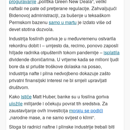
proguravanje
„politika Green New Deala“, veliki
naftaši ne pate od pretjerane regulacije. Zahvaljujući
Bidenovoj administraciji, za bušenje u teksaškom
Permskom bazenu
samo u martu
je izdato više od
devet stotina dozvola.
Industrija fosilnih goriva je u međuvremenu ostvarila
rekordnu dobit i – umjesto da, recimo, ponovo zaposli
hiljade radnika otpuštenih tokom pandemije –
isplatila
dividende dioničarima. U vrijeme kada se milioni ljudi
bore da si priušte troškove dolaska na posao,
industrija nafte i plina nedvojbeno dokazuje zašto
privatni finansijski interesi ne bi smjeli upravljati
društvom.
Kako
ističe
Matt Huber, banke su u fosilna goriva
uložile
milijarde i očekuju povrat tih sredstva. Za
zaustavljanje ovih investicija
m
oraju se podići
„narodne mase, a ne samo svijest o klimi“.
Stoga bi radnici naftne i plinske industrije trebali biti