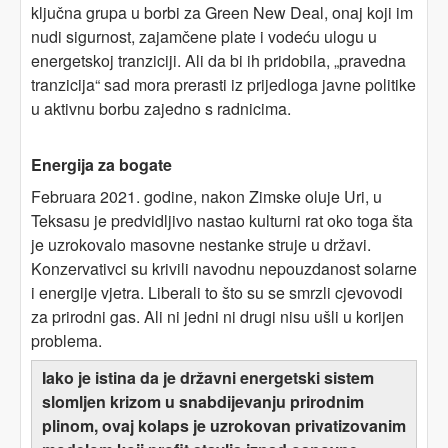
ključna grupa u borbi za Green New Deal, onaj koji im
nudi sigurnost, zajamčene plate i vodeću ulogu u
energetskoj tranziciji. Ali da bi ih pridobila, „pravedna
tranzicija“ sad mora prerasti iz prijedloga javne politike
u aktivnu borbu zajedno s radnicima.
Energija za bogate
Februara 2021. godine, nakon Zimske oluje Uri, u
Teksasu je predvidljivo nastao kulturni rat oko toga šta
je uzrokovalo masovne nestanke struje u državi.
Konzervativci su krivili navodnu nepouzdanost solarne
i energije vjetra. Liberali to što su se smrzli cjevovodi
za prirodni gas. Ali ni jedni ni drugi nisu ušli u korijen
problema.
Iako je istina da je državni energetski sistem
slomljen krizom u snabdijevanju prirodnim
plinom, ovaj kolaps je uzrokovan privatizovanim