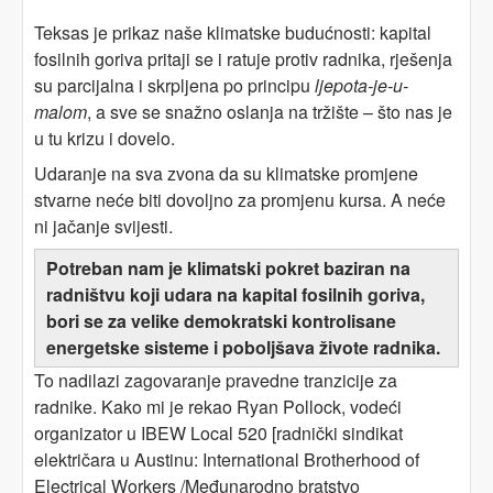
Teksas je prikaz naše klimatske budućnosti: kapital
fosilnih goriva pritaji se i ratuje protiv radnika, rješenja
su parcijalna i skrpljena po principu
ljepota-je-u-
malom
, a sve se snažno oslanja na tržište – što nas je
u tu krizu i dovelo.
Udaranje na sva zvona da su klimatske promjene
stvarne neće biti dovoljno za promjenu kursa. A neće
ni jačanje svijesti.
Potreban nam je klimatski pokret baziran na
radništvu koji udara na kapital fosilnih goriva,
bori se za velike demokratski kontrolisane
energetske sisteme i poboljšava živote radnika.
To nadilazi zagovaranje pravedne tranzicije za
radnike. Kako mi je rekao Ryan Pollock, vodeći
organizator u IBEW Local 520 [radnički sindikat
električara u Austinu: International Brotherhood of
Electrical Workers /Međunarodno bratstvo