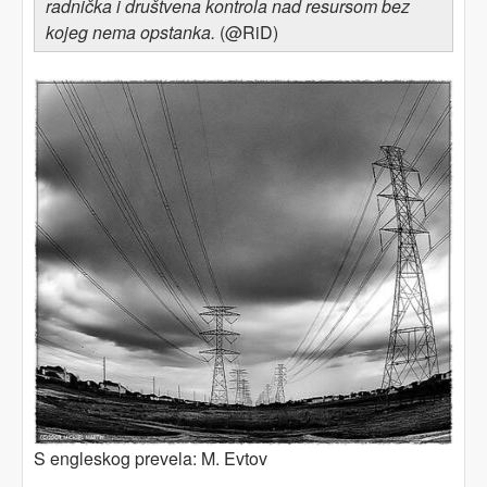
radnička i društvena kontrola nad resursom bez
kojeg nema opstanka.
(@RiD)
S engleskog prevela: M. Evtov