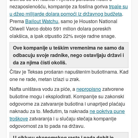
nezaposlenošću, kompanije za fosilna goriva
trpale su
u džep milijarde dolara pomoći iz državnog budžeta
.
Prema
Bailout Watchu
, samo je Houston National
Oilwell Varco dobio 591 milion dolara poreskih
olakšica, a ipak otpustio 22% svoje radne snage.
Ove kompanije u teškim vremenima ne samo da
odbacuju svoje radnike, nego ostavljaju državi i
da za njima čisti okoliš.
Čitav je Teksas prošaran napuštenim bušotinama. Kad
one ne rade, metan izlazi u zrak.
Nafta uništava vodu za piće, a
nepropisno
zatvorene
bušotine mogu i eksplodirati. Kompanije su zakonski
odgovorne za zatvaranje bušotina i unaprijed plaćaju
naknadu za to. Međutim, ta naknada
ne pokriva pune
troškove
zatvaranja i u slučaju stečaja kompanije
odgovornost za to pada na državu.
U ciklusu ekonomskog rasta i pada dobit je