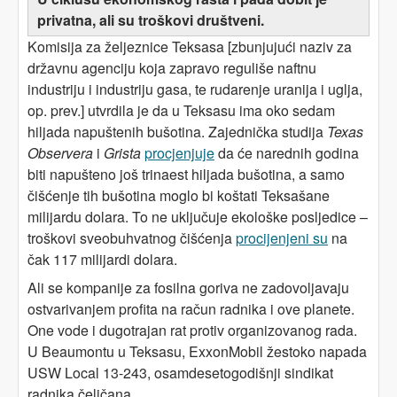
privatna, ali su troškovi društveni.
Komisija za željeznice Teksasa [zbunjujući naziv za
državnu agenciju koja zapravo reguliše naftnu
industriju i industriju gasa, te rudarenje uranija i uglja,
op. prev.] utvrdila je da u Teksasu ima oko sedam
hiljada napuštenih bušotina. Zajednička studija
Texas
Observera
i
Grista
procjenjuje
da će narednih godina
biti napušteno još trinaest hiljada bušotina, a samo
čišćenje tih bušotina moglo bi koštati Teksašane
milijardu dolara. To ne uključuje ekološke posljedice –
troškovi sveobuhvatnog čišćenja
procijenjeni su
na
čak 117 milijardi dolara.
Ali se kompanije za fosilna goriva ne zadovoljavaju
ostvarivanjem profita na račun radnika i ove planete.
One vode i dugotrajan rat protiv organizovanog rada.
U Beaumontu u Teksasu, ExxonMobil žestoko napada
USW Local 13-243, osamdesetogodišnji sindikat
radnika čeličana.