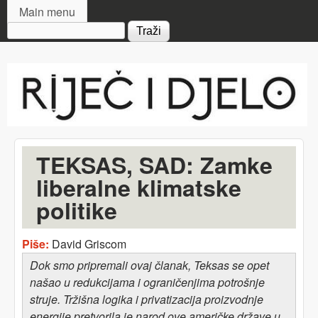
MAIN MENU
Skip to main content
Main menu
Search form
Riječ
i djelo
TEKSAS, SAD: Zamke
liberalne klimatske
politike
Piše:
David Griscom
Dok smo pripremali ovaj članak, Teksas se opet
našao u redukcijama i ograničenjima potrošnje
struje. Tržišna logika i privatizacija proizvodnje
energije pretvorila je narod ove američke države u