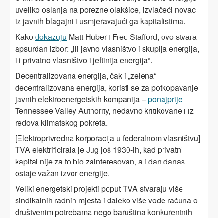
uveliko oslanja na porezne olakšice, izvlačeći novac
iz javnih blagajni i usmjeravajući ga kapitalistima.
Kako
dokazuju
Matt Huber i Fred Stafford, ovo stvara
apsurdan izbor: „ili javno vlasništvo i skuplja energija,
ili privatno vlasništvo i jeftinija energija“.
Decentralizovana energija, čak i „zelena“
decentralizovana energija, koristi se za potkopavanje
javnih elektroenergetskih kompanija –
ponajprije
Tennessee Valley Authority, nedavno kritikovane i iz
redova klimatskog pokreta.
[Elektroprivredna korporacija u federalnom vlasništvu]
TVA elektrificirala je Jug još 1930-ih, kad privatni
kapital nije za to bio zainteresovan, a i dan danas
ostaje važan izvor energije.
Veliki energetski projekti poput TVA stvaraju više
sindikalnih radnih mjesta i daleko više vode računa o
društvenim potrebama nego baruština konkurentnih