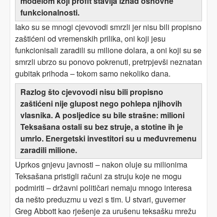
modelom koji profit stavlja iznad osnovne
funkcionalnosti.
Iako su se mnogi cjevovodi smrzli jer nisu bili propisno
zaštićeni od vremenskih prilika, oni koji jesu
funkcionisali zaradili su milione dolara, a oni koji su se
smrzli ubrzo su ponovo pokrenuti, pretrpjevši neznatan
gubitak prihoda – tokom samo nekoliko dana.
Razlog što cjevovodi nisu bili propisno
zaštićeni nije glupost nego pohlepa njihovih
vlasnika. A posljedice su bile strašne: milioni
Teksašana ostali su bez struje, a stotine ih je
umrlo. Energetski investitori su u međuvremenu
zaradili milione.
Uprkos gnjevu javnosti – nakon oluje su milionima
Teksašana pristigli računi za struju koje ne mogu
podmiriti – državni političari nemaju mnogo interesa
da nešto preduzmu u vezi s tim. U stvari, guverner
Greg Abbott kao rješenje za urušenu teksašku mrežu