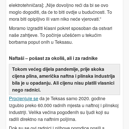
elektrotehničara]: „Nije dovoljno reći da bi se ovo
moglo dogoditi, da će to biti ovdje u budućnosti. To
mora biti opipljivo ili vam niko neće vjerovati.”
Moramo izgraditi klasni pokret sposoban da ostvari
naše zahtjeve. To počinje učešćem u tekućim
borbama poput onih u Teksasu.
Naftaši – pošast za okoliš, ali i za radnike
Tokom većeg dijela pandemije, prije skoka
cijena plina, američka naftna i plinska industrija
bila je u opadanju. Ali cijenu nisu platili vlasnici
nego radnici.
Procjenjuje se
da je Teksas samo 2020. godine
izgubio preko 60.000 radnih mjesta u naftnoj i plinskoj
industriji. Velika većina pogođenih su ljudi koji su
radili direktno na naftnim poljima.
Dok su se ovi radnici i njihove porodice nosili s