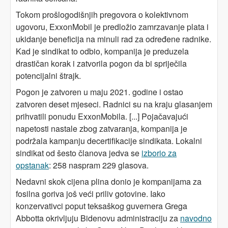
Tokom prošlogodišnjih pregovora o kolektivnom
ugovoru, ExxonMobil je predložio zamrzavanje plata i
ukidanje beneficija na minuli rad za određene radnike.
Kad je sindikat to odbio, kompanija je preduzela
drastičan korak i zatvorila pogon da bi spriječila
potencijalni štrajk.
Pogon je zatvoren u maju 2021. godine i ostao
zatvoren deset mjeseci. Radnici su na kraju glasanjem
prihvatili ponudu ExxonMobila. [...] Pojačavajući
napetosti nastale zbog zatvaranja, kompanija je
podržala kampanju decertifikacije sindikata. Lokalni
sindikat od šesto članova jedva se
izborio za
opstanak
: 258 naspram 229 glasova.
Nedavni skok cijena plina donio je kompanijama za
fosilna goriva još veći priliv gotovine. Iako
konzervativci poput teksaškog guvernera Grega
Abbotta okrivljuju Bidenovu administraciju za
navodno