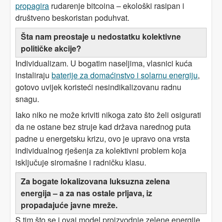
propagira
rudarenje bitcoina – ekološki rasipan i
društveno beskoristan poduhvat.
Šta nam preostaje u nedostatku kolektivne
političke akcije?
Individualizam. U bogatim naseljima, vlasnici kuća
instaliraju
baterije za domaćinstvo i solarnu energiju
,
gotovo uvijek koristeći nesindikalizovanu radnu
snagu.
Iako niko ne može kriviti nikoga zato što želi osigurati
da ne ostane bez struje kad država narednog puta
padne u energetsku krizu, ovo je upravo ona vrsta
individualnog rješenja za kolektivni problem koja
isključuje siromašne i radničku klasu.
Za bogate lokalizovana luksuzna zelena
energija – a za nas ostale prljava, iz
propadajuće javne mreže.
S tim što se i ovaj model proizvodnje zelene energije