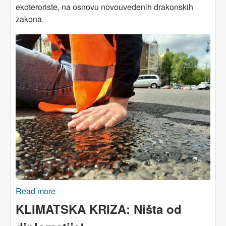
ekoteroriste, na osnovu novouvedenih drakonskih
zakona.
Read more
about EVROPSKA UNIJA: Obračun s
klimatskim aktivistima
KLIMATSKA KRIZA: Ništa od