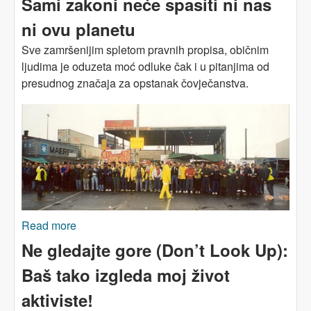
Sami zakoni neće spasiti ni nas
ni ovu planetu
Sve zamršenijim spletom pravnih propisa, običnim
ljudima je oduzeta moć odluke čak i u pitanjima od
presudnog značaja za opstanak čovječanstva.
Read more
about Sami zakoni neće spasiti ni nas ni ovu
planetu
Ne gledajte gore (Don’t Look Up):
Baš tako izgleda moj život
aktiviste!