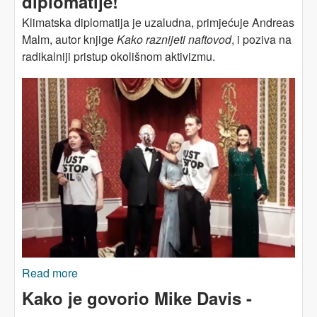
diplomatije!
Klimatska diplomatija je uzaludna, primjećuje Andreas
Malm, autor knjige
Kako raznijeti naftovod
,
i poziva na
radikalniji pristup okolišnom aktivizmu.
Read more
about KLIMATSKA KRIZA: Ništa od diplomatije!
Kako je govorio Mike Davis -