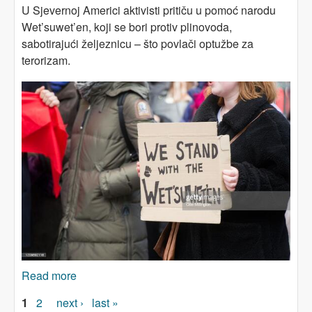
U Sjevernoj Americi aktivisti pritiču u pomoć narodu
Wet’suwet’en, koji se bori protiv plinovoda,
sabotirajući željeznicu – što povlači optužbe za
terorizam.
Read more
about Aktivisti sabotiraju željeznice u znak
solidarnosti s autohtonim stanovništvom
Pages
1
2
next ›
last »