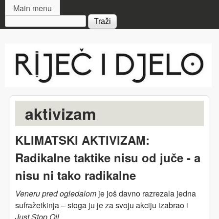
MAIN MENU
Skip to main content
Main menu
Search form
Riječ
i djelo
aktivizam
KLIMATSKI AKTIVIZAM:
Radikalne taktike nisu od juče - a
nisu ni tako radikalne
Veneru pred ogledalom
je još davno razrezala jedna
sufražetkinja – stoga ju je za svoju akciju izabrao i
Just Stop Oil
.