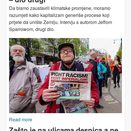
Da bismo zaustavili klimatske promjene, moramo
razumjeti kako kapitalizam generiše procese koji
prijete da unište Zemlju. Intervju s autorom Jeffom
Sparrowom, drugi dio.
Read more
about Zločini kapitalizma protiv prirode – dio
drugi
Zašto je na ulicama desnica a ne