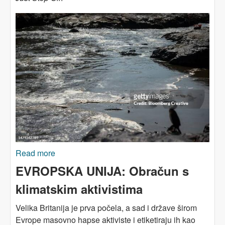
Read more
about KLIMATSKI AKTIVIZAM: Radikalne
taktike nisu od juče - a nisu ni tako radikalne
EVROPSKA UNIJA: Obračun s
klimatskim aktivistima
Velika Britanija je prva počela, a sad i države širom
Evrope masovno hapse aktiviste i etiketiraju ih kao