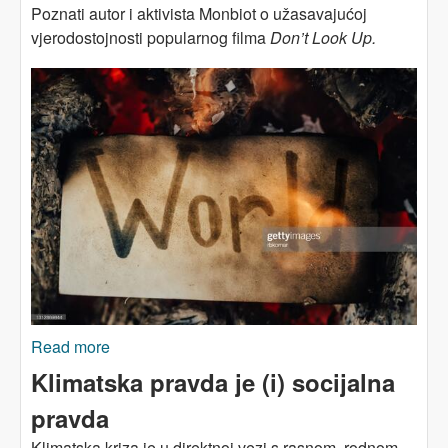
Poznati autor i aktivista Monbiot o užasavajućoj
vjerodostojnosti popularnog filma
Don’t Look Up.
Read more
about Ne gledajte gore (Don’t Look Up): Baš
tako izgleda moj život aktiviste!
Klimatska pravda je (i) socijalna
pravda
Klimatska kriza je u direktnoj vezi s rasnom, rodnom,