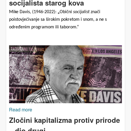
socijalista starog kova
Mike Davis,
(
1946-2022
):
„
O
bični
socijalist
znači
poistovjećivanje
sa širokim pokretom i snom, a ne s
određenim programom ili taborom.“
Read more
about Kako je govorio Mike Davis - socijalista
starog kova
Zločini kapitalizma protiv prirode
– dio drugi