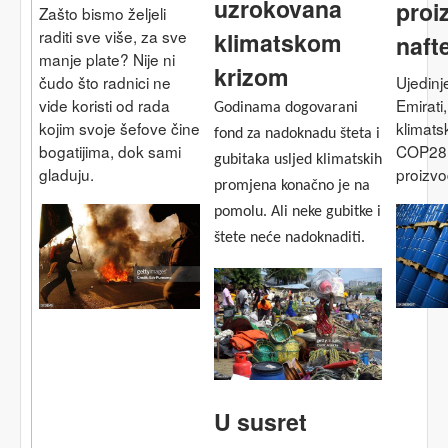
uzrokovana
proi
Zašto bismo željeli
raditi sve više, za sve
klimatskom
naft
manje plate? Nije ni
krizom
čudo što radnici ne
Ujedinj
vide koristi od rada
Emirati
Godinama dogovarani
kojim svoje šefove čine
klimats
fond za nadoknadu šteta i
bogatijima, dok sami
COP28,
gubitaka usljed klimatskih
gladuju.
proizvo
promjena konačno je na
pomolu. Ali neke gubitke i
štete neće nadoknaditi.
U susret