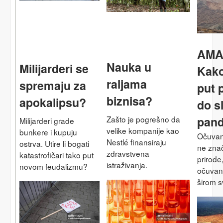
AMA
Nauka u
Milijarderi se
Kako
raljama
spremaju za
put 
biznisa?
apokalipsu?
do s
Zašto je pogrešno da
pand
Milijarderi grade
velike kompanije kao
bunkere i kupuju
Očuvan
Nestlé finansiraju
ostrva. Utire li bogati
ne znač
zdravstvena
katastrofičari tako put
prirode
istraživanja.
novom feudalizmu?
očuvanj
širom sv