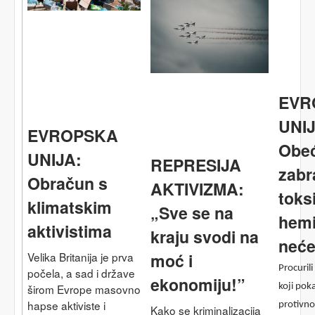
EVR
UNIJ
EVROPSKA
Obe
UNIJA:
REPRESIJA
zabr
Obračun s
AKTIVIZMA:
toks
klimatskim
„Sve se na
hemi
aktivistima
kraju svodi na
neće
Velika Britanija je prva
moć i
Procuril
počela, a sad i države
ekonomiju!”
koji pok
širom Evrope masovno
hapse aktiviste i
protivno
Kako se kriminalizacija