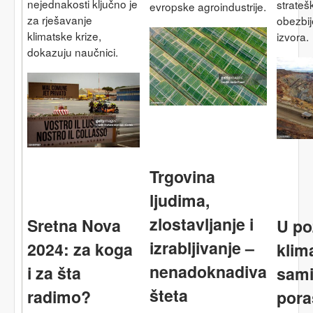
nejednakosti ključno je
strateš
evropske agroindustrije.
za rješavanje
obezbij
klimatske krize,
izvora.
dokazuju naučnici.
Trgovina
ljudima,
zlostavljanje i
Sretna Nova
U po
izrabljivanje –
2024: za koga
klim
nenadoknadiva
i za šta
sami
šteta
radimo?
pora