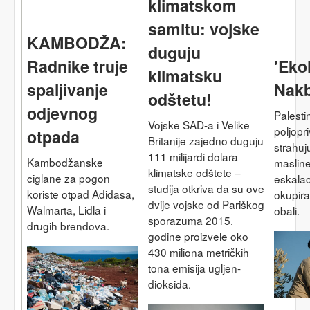
klimatskom
samitu: vojske
KAMBODŽA:
duguju
Radnike truje
'Eko
klimatsku
spaljivanje
Nakb
odštetu!
odjevnog
Palesti
Vojske SAD-a i Velike
poljopri
otpada
Britanije zajedno duguju
strahuj
111 milijardi dolara
Kambodžanske
maslin
klimatske odštete –
ciglane za pogon
eskalac
studija otkriva da su ove
koriste otpad Adidasa,
okupir
dvije vojske od Pariškog
Walmarta, Lidla i
obali.
sporazuma 2015.
drugih brendova.
godine proizvele oko
430 miliona metričkih
tona emisija ugljen-
dioksida.