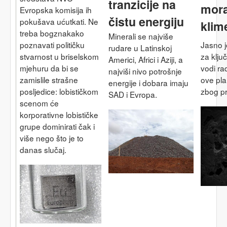
tranzicije na
mora
Evropska komisija ih
čistu energiju
pokušava ućutkati. Ne
klim
treba bogznakako
Minerali se najviše
Jasno j
poznavati političku
rudare u Latinskoj
za klju
stvarnost u briselskom
Americi, Africi i Aziji, a
vodi ra
mjehuru da bi se
najviši nivo potrošnje
ove pl
zamislile strašne
energije i dobara imaju
zbog pr
posljedice: lobističkom
SAD i Evropa.
scenom će
korporativne lobističke
grupe dominirati čak i
više nego što je to
danas slučaj.