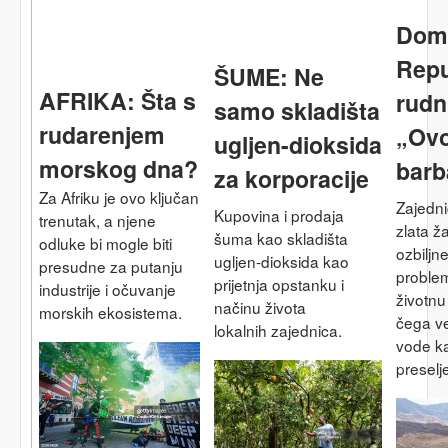
Dom
Repu
ŠUME: Ne
AFRIKA: Šta s
rudn
samo skladišta
rudarenjem
„Ovo
ugljen-dioksida
morskog dna?
barb
za korporacije
Za Afriku je ovo ključan
Zajedni
Kupovina i prodaja
trenutak, a njene
zlata ž
šuma kao skladišta
odluke bi mogle biti
ozbiljn
ugljen-dioksida kao
presudne za putanju
problem
prijetnja opstanku i
industrije i očuvanje
životnu
načinu života
morskih ekosistema.
čega v
lokalnih zajednica.
vode k
preselj