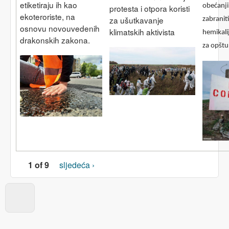
etiketiraju ih kao
obećanj
protesta i otpora koristi
ekoteroriste, na
za ušutkavanje
zabranit
osnovu novouvedenih
klimatskih aktivista
hemikali
drakonskih zakona.
za opštu
1 of 9
sljedeća ›