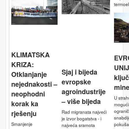
termoe
KLIMATSKA
EVR
KRIZA:
UNIJ
Sjaj i bijeda
Otklanjanje
klju
evropske
nejednakosti –
mine
agroindustrije
neophodni
U stra
– više bijeda
korak ka
mogući
ogranič
Rad migranata najveći
rješenju
snabdij
je izvor bogatstva - i
Smanjenje
pokušav
najveća sramota