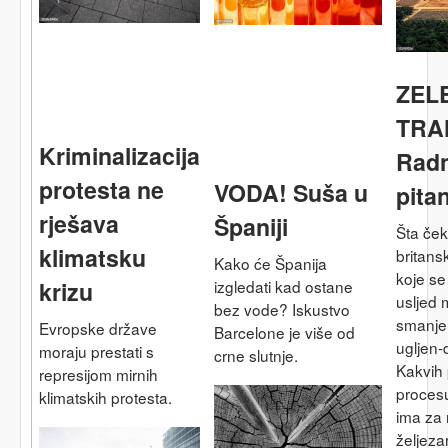
ZEL
TRA
Kriminalizacija
Radn
protesta ne
VODA! Suša u
pita
rješava
Španiji
Šta ček
klimatsku
britans
Kako će Španija
koje se
izgledati kad ostane
krizu
usljed 
bez vode? Iskustvo
smanjen
Evropske države
Barcelone je više od
ugljen-
moraju prestati s
crne slutnje.
Kakvih
represijom mirnih
proces
klimatskih protesta.
ima za 
željezar