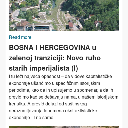
Read more
about BOSNA I HERCEGOVINA u zelenoj
tranziciji: Novo ruho starih imperijalista (II) - svi
BOSNA I HERCEGOVINA u
naši vareši
zelenoj tranziciji: Novo ruho
starih imperijalista (I)
I tu leži najveća opasnost – da vidove kapitalističke
ekonomije ušančimo u specifičnim istorijskim
periodima, kao da ih upisujemo u spomenar, a da ih
previdimo kad se dešavaju nama, u našem istorijskom
trenutku. A previd dolazi od suštinskog
nerazumijevanja fenomena ekstraktivističke
ekonomije - i ne samo.