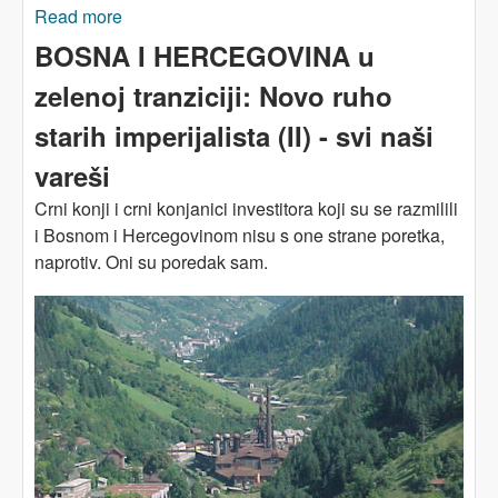
Read more
about ZELENA TRANZICIJA: Radničko pitanje
BOSNA I HERCEGOVINA u
zelenoj tranziciji: Novo ruho
starih imperijalista (II) - svi naši
vareši
Crni konji i crni konjanici investitora koji su se razmilili
i Bosnom i Hercegovinom nisu s one strane poretka,
naprotiv. Oni su poredak sam.