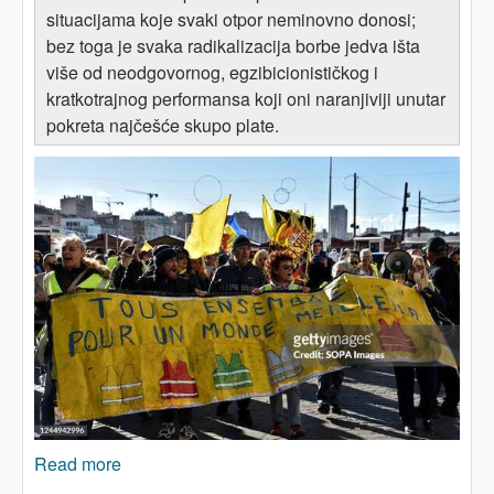
situacijama koje svaki otpor neminovno donosi;
bez toga je svaka radikalizacija borbe jedva išta
više od neodgovornog, egzibicionističkog i
kratkotrajnog performansa koji oni naranjiviji unutar
pokreta najčešće skupo plate.
Read more
about Novo ruho starih imperijalista (III): Borba i
za prirodu i za društvo ili – propast