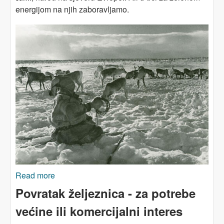
energijom na njih zaboravljamo.
Read more
about Koga zaboravlja zeleni pokret
Povratak željeznica - za potrebe
većine ili komercijalni interes