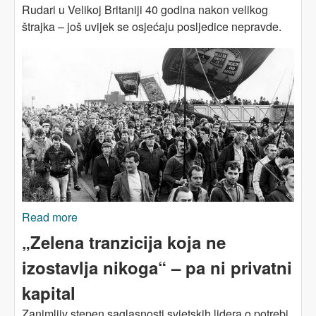
Rudari u Velikoj Britaniji 40 godina nakon velikog
štrajka – još uvijek se osjećaju posljedice nepravde.
Read more
about VELIKA BRITANIJA: Zatvaranje rudnika -
poraz od kojeg se radnička klasa nikad nije
„Zelena tranzicija koja ne
oporavila
izostavlja nikoga“ – pa ni privatni
kapital
Zanimljiv stepen saglasnosti svjetskih lidera o potrebi