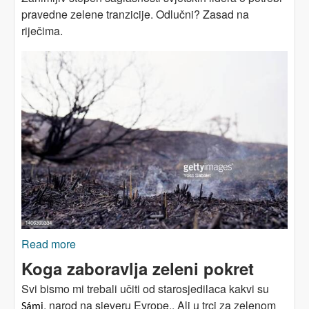
pravedne zelene tranzicije. Odlučni? Zasad na
riječima.
Read more
about „Zelena tranzicija koja ne izostavlja
nikoga“ – pa ni privatni kapital
Koga zaboravlja zeleni pokret
Svi bismo mi trebali učiti od starosjedilaca kakvi su
, narod na sjeveru Evrope.. Ali u trci za zelenom
S
ámi