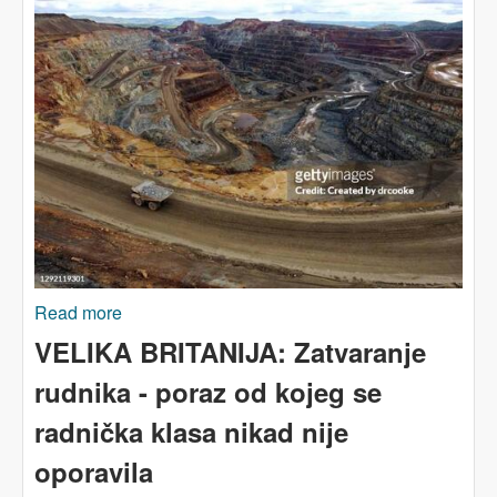
Read more
about EVROPSKA UNIJA: lov na ključne
minerale
VELIKA BRITANIJA: Zatvaranje
rudnika - poraz od kojeg se
radnička klasa nikad nije
oporavila