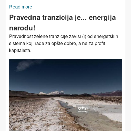
Read more
about Povratak željeznica - za potrebe većine ili
komercijalni interes manjine?
Pravedna tranzicija je... energija
narodu!
Pravednost zelene tranzicije zavisi (i) od energetskih
sistema koji rade za opšte dobro, a ne za profit
kapitalista.