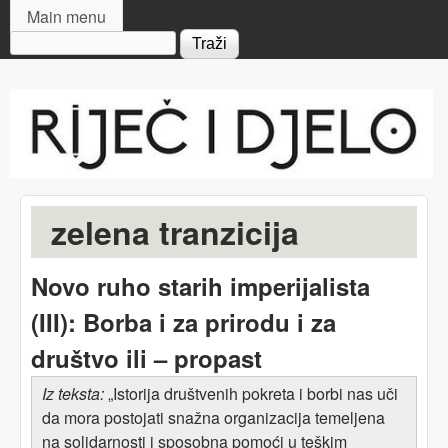
MAIN MENU
Skip to main content
Main menu
Search form
Riječ
i djelo
zelena tranzicija
Novo ruho starih imperijalista
(III): Borba i za prirodu i za
društvo ili – propast
Iz teksta:
„Istorija društvenih pokreta i borbi nas uči
da mora postojati snažna organizacija temeljena
na solidarnosti i sposobna pomoći u teškim