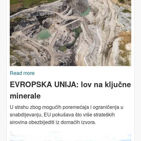
Read more
about BOSNA I HERCEGOVINA u zelenoj
tranziciji: Novo ruho starih imperijalista (I)
EVROPSKA UNIJA: lov na ključne
minerale
U strahu zbog mogućih poremećaja i ograničenja u
snabdijevanju, EU pokušava što više strateških
sirovina obezbijediti iz domaćih izvora.