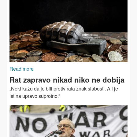
Read more
about U ratu se gine, a poslije rata - grca u
dugovima
Rat zapravo nikad niko ne dobija
„Neki kažu da je biti protiv rata znak slabosti. Ali je
istina upravo suprotno.”