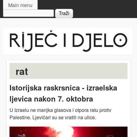
MAIN MENU
Skip to main content
Main menu
Search form
Riječ
i djelo
rat
Istorijska raskrsnica - izraelska
ljevica nakon 7. oktobra
U Izraelu ne manjka glasova i otpora ratu protiv
Palestine. Ljevičari su se vratili na ulice.