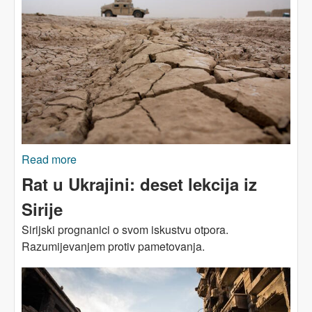
Read more
about Klimatske promjene i rat: Planeta gori, a
oci nacija igraju se vojnika
Rat u Ukrajini: deset lekcija iz
Sirije
Sirijski prognanici o svom iskustvu otpora.
Razumijevanjem protiv pametovanja.