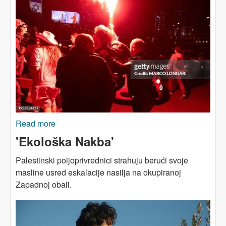
Read more
about Istorijska raskrsnica - izraelska ljevica
nakon 7. oktobra
'Ekološka Nakba'
Palestinski poljoprivrednici strahuju berući svoje
masline usred eskalacije nasilja na okupiranoj
Zapadnoj obali.