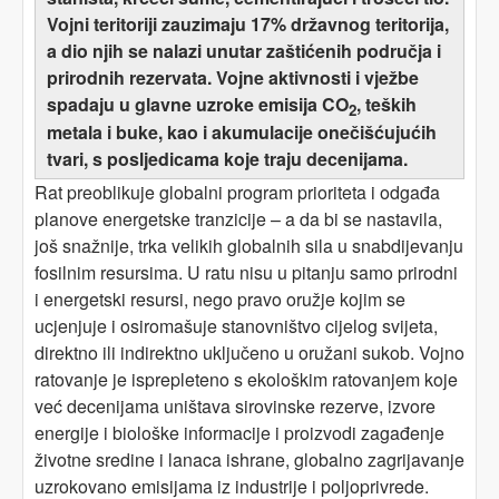
Vojni teritoriji zauzimaju 17% državnog teritorija,
a dio njih se nalazi unutar zaštićenih područja i
prirodnih rezervata. Vojne aktivnosti i vježbe
spadaju u glavne uzroke emisija CO
, teških
2
metala i buke, kao i akumulacije onečišćujućih
tvari, s posljedicama koje traju decenijama.
Rat preoblikuje globalni program prioriteta i odgađa
planove energetske tranzicije – a da bi se nastavila,
još snažnije, trka velikih globalnih sila u snabdijevanju
fosilnim resursima. U ratu nisu u pitanju samo prirodni
i energetski resursi, nego pravo oružje kojim se
ucjenjuje i osiromašuje stanovništvo cijelog svijeta,
direktno ili indirektno uključeno u oružani sukob. Vojno
ratovanje je isprepleteno s ekološkim ratovanjem koje
već decenijama uništava sirovinske rezerve, izvore
energije i biološke informacije i proizvodi zagađenje
životne sredine i lanaca ishrane, globalno zagrijavanje
uzrokovano emisijama iz industrije i poljoprivrede.