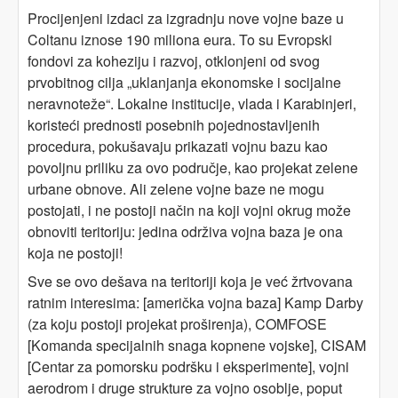
Procijenjeni izdaci za izgradnju nove vojne baze u
Coltanu iznose 190 miliona eura. To su Evropski
fondovi za koheziju i razvoj, otklonjeni od svog
prvobitnog cilja „uklanjanja ekonomske i socijalne
neravnoteže“. Lokalne institucije, vlada i Karabinjeri,
koristeći prednosti posebnih pojednostavljenih
procedura, pokušavaju prikazati vojnu bazu kao
povoljnu priliku za ovo područje, kao projekat zelene
urbane obnove. Ali zelene vojne baze ne mogu
postojati, i ne postoji način na koji vojni okrug može
obnoviti teritoriju: jedina održiva vojna baza je ona
koja ne postoji!
Sve se ovo dešava na teritoriji koja je već žrtvovana
ratnim interesima: [američka vojna baza] Kamp Darby
(za koju postoji projekat proširenja), COMFOSE
[Komanda specijalnih snaga kopnene vojske], CISAM
[Centar za pomorsku podršku i eksperimente], vojni
aerodrom i druge strukture za vojno osoblje, poput