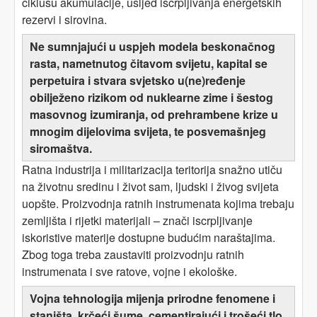
ciklusu akumulacije, usljed iscrpljivanja energetskih
rezervi i sirovina.
Ne sumnjajući u uspjeh modela beskonačnog
rasta, nametnutog čitavom svijetu, kapital se
perpetuira i stvara svjetsko u(ne)ređenje
obilježeno rizikom od nuklearne zime i šestog
masovnog izumiranja, od prehrambene krize u
mnogim dijelovima svijeta, te posvemašnjeg
siromaštva.
Ratna industrija i militarizacija teritorija snažno utiču
na životnu sredinu i život sam, ljudski i živog svijeta
uopšte. Proizvodnja ratnih instrumenata kojima trebaju
zemljišta i rijetki materijali – znači iscrpljivanje
iskoristive materije dostupne budućim naraštajima.
Zbog toga treba zaustaviti proizvodnju ratnih
instrumenata i sve ratove, vojne i ekološke.
Vojna tehnologija mijenja prirodne fenomene i
staništa, krčeći šume, cementirajući i trošeći tlo.