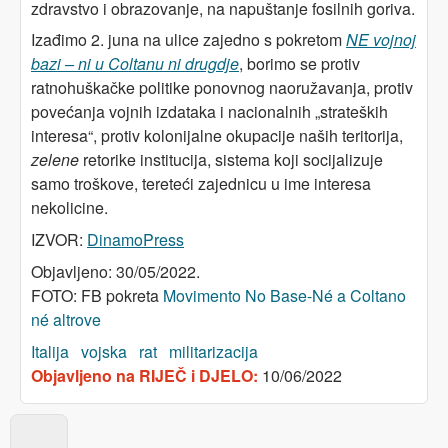
zdravstvo i obrazovanje, na napuštanje fosilnih goriva.
Izađimo 2. juna na ulice zajedno s pokretom
NE vojnoj
bazi – ni u Coltanu ni drugdje
, borimo se protiv
ratnohuškačke politike ponovnog naoružavanja, protiv
povećanja vojnih izdataka i nacionalnih „strateških
interesa“, protiv kolonijalne okupacije naših teritorija,
zelene
retorike institucija, sistema koji socijalizuje
samo troškove, tereteći zajednicu u ime interesa
nekolicine.
IZVOR:
DinamoPress
Objavljeno: 30/05/2022.
FOTO: FB pokreta
Movimento No Base-Né a Coltano
né altrove
Italija
vojska
rat
militarizacija
Objavljeno na RIJEČ i DJELO:
10/06/2022