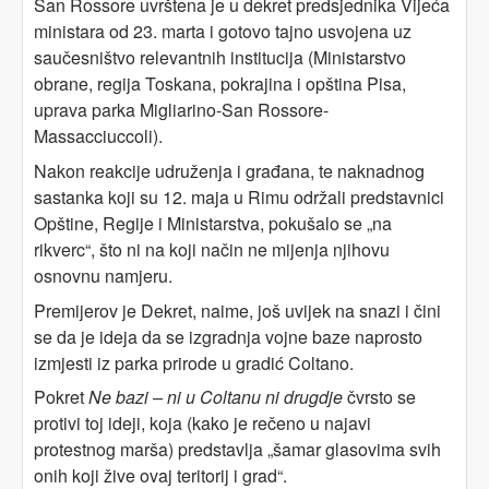
San Rossore uvrštena je u dekret predsjednika Vijeća
ministara od 23. marta i gotovo tajno usvojena uz
saučesništvo relevantnih institucija (Ministarstvo
obrane, regija Toskana, pokrajina i opština Pisa,
uprava parka Migliarino-San Rossore-
Massacciuccoli).
Nakon reakcije udruženja i građana, te naknadnog
sastanka koji su 12. maja u Rimu održali predstavnici
Opštine, Regije i Ministarstva, pokušalo se „na
rikverc“, što ni na koji način ne mijenja njihovu
osnovnu namjeru.
Premijerov je Dekret, naime, još uvijek na snazi i čini
se da je ideja da se izgradnja vojne baze naprosto
izmjesti iz parka prirode u gradić Coltano.
Pokret
Ne bazi – ni u Coltanu ni drugdje
čvrsto se
protivi toj ideji, koja (kako je rečeno u najavi
protestnog marša) predstavlja „šamar glasovima svih
onih koji žive ovaj teritorij i grad“.