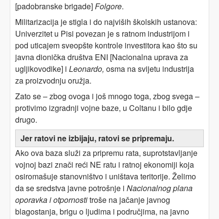
[padobranske brigade]
Folgore
.
Militarizacija je stigla i do najviših školskih ustanova:
Univerzitet u Pisi povezan je s ratnom industrijom i
pod uticajem sveopšte kontrole investitora kao što su
javna dionička društva ENI [Nacionalna uprava za
ugljikovodike] i
Leonardo,
osma na svijetu industrija
za proizvodnju oružja.
Zato se – zbog ovoga i još mnogo toga, zbog svega –
protivimo izgradnji vojne baze, u Coltanu i bilo gdje
drugo.
Jer ratovi ne izbijaju, ratovi se pripremaju.
Ako ova baza služi za pripremu rata, suprotstavljanje
vojnoj bazi znači reći NE ratu i ratnoj ekonomiji koja
osiromašuje stanovništvo i uništava teritorije. Želimo
da se sredstva javne potrošnje i
Nacionalnog plana
oporavka i otpornosti
troše na jačanje javnog
blagostanja, brigu o ljudima i područjima, na javno