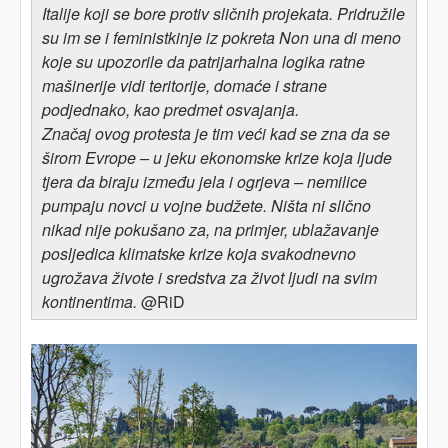
Italije koji se bore protiv sličnih projekata. Pridružile
su im se i feministkinje iz pokreta Non una di meno
koje su upozorile da patrijarhalna logika ratne
mašinerije vidi teritorije, domaće i strane
podjednako, kao predmet osvajanja.
Značaj ovog protesta je tim veći kad se zna da se
širom Evrope – u jeku ekonomske krize koja ljude
tjera da biraju između jela i ogrjeva – nemilice
pumpaju novci u vojne budžete. Ništa ni slično
nikad nije pokušano za, na primjer, ublažavanje
posljedica klimatske krize koja svakodnevno
ugrožava živote i sredstva za život ljudi na svim
kontinentima.
@RiD