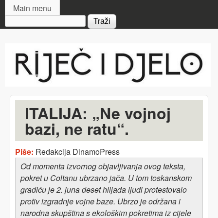
MAIN MENU
Skip to main content
Main menu
Search form
Riječ
i djelo
ITALIJA: „Ne vojnoj
bazi, ne ratu“.
Piše:
Redakcija DinamoPress
Od momenta izvornog objavljivanja ovog teksta,
pokret u Coltanu ubrzano jača.
U tom toskanskom
gradiću je 2. juna deset hiljada ljudi protestovalo
protiv izgradnje vojne baze. Ubrzo je održana i
narodna skupština s ekološkim pokretima iz cijele