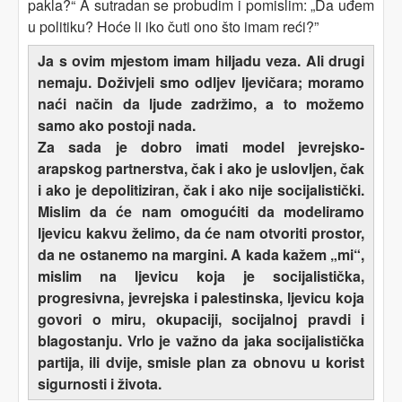
pakla?“ A sutradan se probudim i pomislim: „Da uđem
u politiku? Hoće li iko čuti ono što imam reći?”
Ja s ovim mjestom imam hiljadu veza. Ali drugi
nemaju. Doživjeli smo odljev ljevičara; moramo
naći način da ljude zadržimo, a to možemo
samo ako postoji nada.
Za sada je dobro imati model jevrejsko-
arapskog partnerstva, čak i ako je uslovljen, čak
i ako je depolitiziran, čak i ako nije socijalistički.
Mislim da će nam omogućiti da modeliramo
ljevicu kakvu želimo, da će nam otvoriti prostor,
da ne ostanemo na margini. A kada kažem „mi“,
mislim na ljevicu koja je socijalistička,
progresivna, jevrejska i palestinska, ljevicu koja
govori o miru, okupaciji, socijalnoj pravdi i
blagostanju. Vrlo je važno da jaka socijalistička
partija, ili dvije, smisle plan za obnovu u korist
sigurnosti i života.