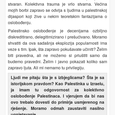
stvaran. Kolektivna trauma je vrlo stvarna. Većina
mojih borbi zapravo se odvija s ljudima u palestinskoj
dijaspori koji žive u nekim teoretskim fantazijama o
oslobođenju.
Palestinsko oslobođenje je decenijama ozbiljno
diskreditirano, delegitimizirano i prešućivano. Moramo
shvatiti da ova sadašnja eksplozija popularnosti ima
veze s tim. Ipak, šta zapravo pokušavate učiniti? Želim
biti pravedna, ali ne možemo si priuštiti samo da
budemo pravedni. Želim i javno pokazati koliko sam
zapravo ljuta. Ali mi nemamo tu privilegiju.
Ljudi me pitaju šta je s izbjeglicama? Šta je sa
istorijskom pravdom? Kao Palestinka u Izraelu,
ja imam tu odgovornost za kolektivno
oslobođenje Palestinaca. I vjerujem da bi nas
ovo trebalo dovesti do primirja usmjerenog na
rješenje. Moramo odmah zaustaviti nasilno
ugnjetavanje.