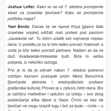
Joshua Leifer:
Kako su se od 7. oktobra promijenile
stvari za izraelske ljevičare? Kako se promijenila
politička mapa?
Yael Berda
: Danas će se ispred Kirya [glavni štab
izraelske vojske] održati mali protest pod parolom
„zaustavite rat“. To želim uraditi već najmanje mjesec
dana. U početku je za to bilo teško pronaći hrabrosti, a
onda je bilo teško pronaći partnere. Nadam se da će
doći dvadesetak-tridesetak ljudi. Biće to velika
pobjeda, iz nekoliko razloga.
Prvi je to da je odmah nakon 7. oktobra pokrenut
ozbiljan kazneni postupak protiv Meira Baruchina
[ljevičarski aktivista i srednjoškolski profesor
građanske kulture]. Proveo je u zatvoru četiri dana. Bio
je ozbiljno maltretiran i optužen za izdaju – sve zbog
postavljanja slika djece iz Gaze. Činilo se kao da
ljevičari ne mogu izraziti tugu i bol za ljude – civile – u