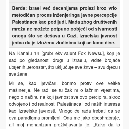
Berda: Izrael već decenijama prolazi kroz vrlo
metodičan proces inženjeringa javne percepcije
Palestinaca kao podljudi. Mada zbog društvenih
mreža ne možete potpuno pobjeći od stvarnosti
onoga što se dešava u Gazi, izraelska javnost
jedva da je izložena zločinima koji se tamo čine.
Na Kanalu 14 [grubi ekvivalent Fox Newsu], koji je
sad po gledanosti drugi u Izraelu, vidite brojače
ubijenih „terorista“, što uključuje sve žrtve – svu djecu i
sve žene.
Mi se, kao ljevičari, borimo protiv ove velike
mašinerije. Ne radi se tu čak ni o lažnim vijestima,
nego o načinu na koji javnost sve ovo percipira, skroz
odvojeno i od realnosti Palestinaca i od naših interesa
kao izraelske javnosti. Mnogo će rada trebati da se
ova paradigma promijeni. Ona me jako obeshrabruje,
ali moj mehanizam preživljavanja je: „Kako da to