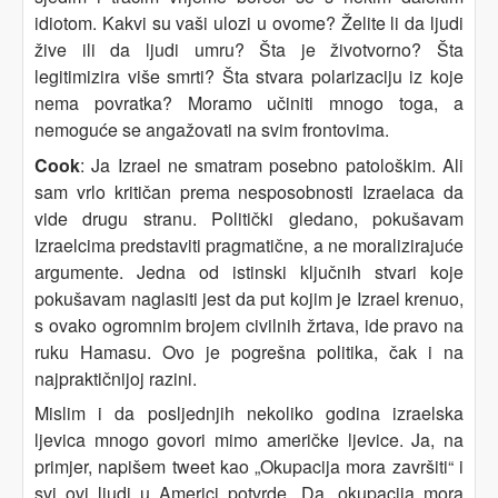
idiotom. Kakvi su vaši ulozi u ovome? Želite li da ljudi
žive ili da ljudi umru? Šta je životvorno? Šta
legitimizira više smrti? Šta stvara polarizaciju iz koje
nema povratka? Moramo učiniti mnogo toga, a
nemoguće se angažovati na svim frontovima.
Cook
: Ja Izrael ne smatram posebno patološkim. Ali
sam vrlo kritičan prema nesposobnosti Izraelaca da
vide drugu stranu. Politički gledano, pokušavam
Izraelcima predstaviti pragmatične, a ne moralizirajuće
argumente. Jedna od istinski ključnih stvari koje
pokušavam naglasiti jest da put kojim je Izrael krenuo,
s ovako ogromnim brojem civilnih žrtava, ide pravo na
ruku Hamasu. Ovo je pogrešna politika, čak i na
najpraktičnijoj razini.
Mislim i da posljednjih nekoliko godina izraelska
ljevica mnogo govori mimo američke ljevice. Ja, na
primjer, napišem tweet kao „Okupacija mora završiti“ i
svi ovi ljudi u Americi potvrde „Da, okupacija mora