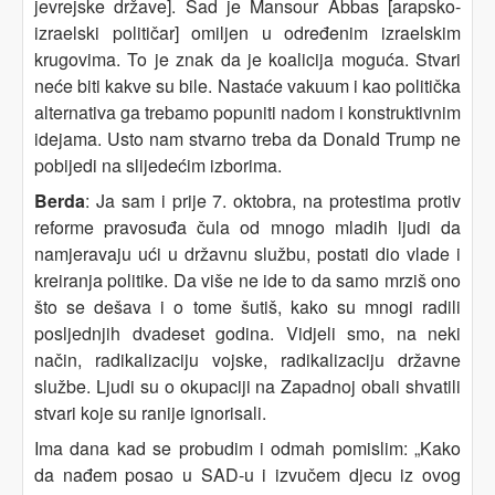
jevrejske države]. Sad je Mansour Abbas [arapsko-
izraelski političar] omiljen u određenim izraelskim
krugovima. To je znak da je koalicija moguća. Stvari
neće biti kakve su bile. Nastaće vakuum i kao politička
alternativa ga trebamo popuniti nadom i konstruktivnim
idejama. Usto nam stvarno treba da Donald Trump ne
pobijedi na slijedećim izborima.
Berda
: Ja sam i prije 7. oktobra, na protestima protiv
reforme pravosuđa čula od mnogo mladih ljudi da
namjeravaju ući u državnu službu, postati dio vlade i
kreiranja politike. Da više ne ide to da samo mrziš ono
što se dešava i o tome šutiš, kako su mnogi radili
posljednjih dvadeset godina. Vidjeli smo, na neki
način, radikalizaciju vojske, radikalizaciju državne
službe. Ljudi su o okupaciji na Zapadnoj obali shvatili
stvari koje su ranije ignorisali.
Ima dana kad se probudim i odmah pomislim: „Kako
da nađem posao u SAD-u i izvučem djecu iz ovog