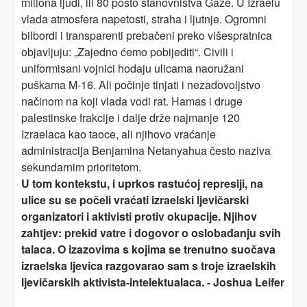
miliona ljudi, ili 80 posto stanovništva Gaze. U Izraelu
vlada atmosfera napetosti, straha i ljutnje. Ogromni
bilbordi i transparenti prebačeni preko višespratnica
objavljuju: „Zajedno ćemo pobijediti“. Civili i
uniformisani vojnici hodaju ulicama naoružani
puškama M-16. Ali počinje tinjati i nezadovoljstvo
načinom na koji vlada vodi rat. Hamas i druge
palestinske frakcije i dalje drže najmanje 120
Izraelaca kao taoce, ali njihovo vraćanje
administracija Benjamina Netanyahua često naziva
sekundarnim prioritetom.
U tom kontekstu, i uprkos rastućoj represiji, na
ulice su se počeli vraćati izraelski ljevičarski
organizatori i aktivisti
protiv okupacije.
Njihov
zahtjev: prekid vatre i dogovor o oslobađanju svih
talaca. O izazovima s kojima se trenutno suočava
izraelska ljevica razgovarao sam s troje izraelskih
ljevičarskih aktivista-intelektualaca. -
Joshua Leifer