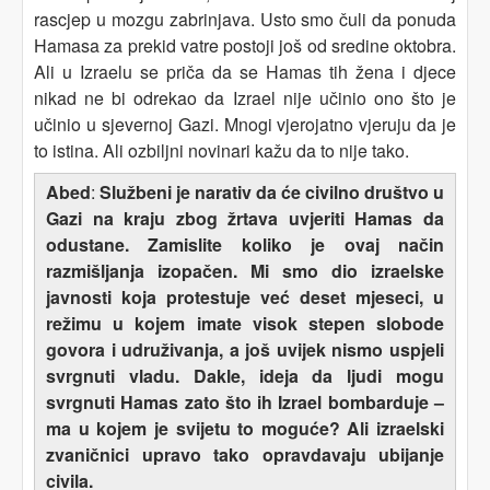
rascjep u mozgu zabrinjava. Usto smo čuli da ponuda
Hamasa za prekid vatre postoji još od sredine oktobra.
Ali u Izraelu se priča da se Hamas tih žena i djece
nikad ne bi odrekao da Izrael nije učinio ono što je
učinio u sjevernoj Gazi. Mnogi vjerojatno vjeruju da je
to istina. Ali ozbiljni novinari kažu da to nije tako.
Abed
:
Službeni je narativ da će civilno društvo u
Gazi na kraju zbog žrtava uvjeriti Hamas da
odustane. Zamislite koliko je ovaj način
razmišljanja izopačen. Mi smo dio izraelske
javnosti koja protestuje već deset mjeseci, u
režimu u kojem imate visok stepen slobode
govora i udruživanja, a još uvijek nismo uspjeli
svrgnuti vladu. Dakle, ideja da ljudi mogu
svrgnuti Hamas zato što ih Izrael bombarduje –
ma u kojem je svijetu to moguće? Ali izraelski
zvaničnici upravo tako opravdavaju ubijanje
civila.