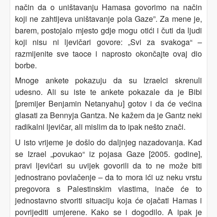
način da o uništavanju Hamasa govorimo na način
koji ne zahtijeva uništavanje pola Gaze”. Za mene je,
barem, postojalo mjesto gdje mogu otići i čuti da ljudi
koji nisu ni ljevičari govore: „Svi za svakoga“ –
razmijenite sve taoce i naprosto okončajte ovaj dio
borbe.
Mnoge ankete pokazuju da su Izraelci skrenuli
udesno. Ali su iste te ankete pokazale da je Bibi
[premijer Benjamin Netanyahu] gotov i da će većina
glasati za Bennyja Gantza. Ne kažem da je Gantz neki
radikalni ljevičar, ali mislim da to ipak nešto znači.
U isto vrijeme je došlo do daljnjeg nazadovanja. Kad
se Izrael „povukao“ iz pojasa Gaze [2005. godine],
pravi ljevičari su uvijek govorili da to ne može biti
jednostrano povlačenje – da to mora ići uz neku vrstu
pregovora s Palestinskim vlastima, inače će to
jednostavno stvoriti situaciju koja će ojačati Hamas i
povrijediti umjerene. Kako se i dogodilo. A ipak je