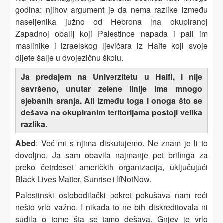
godina: njihov argument je da nema razlike između
naseljenika južno od Hebrona [na okupiranoj
Zapadnoj obali] koji Palestince napada i pali im
maslinike i izraelskog ljevičara iz Haife koji svoje
dijete šalje u dvojezičnu školu.
Ja predajem na Univerzitetu u Haifi, i nije
savršeno, unutar zelene linije ima mnogo
sjebanih sranja. Ali između toga i onoga što se
dešava na okupiranim teritorijama postoji velika
razlika.
Abed
: Već mi s njima diskutujemo. Ne znam je li to
dovoljno. Ja sam obavila najmanje pet brifinga za
preko četrdeset američkih organizacija, uključujući
Black Lives Matter, Sunrise i IfNotNow.
Palestinski oslobodilački pokret pokušava nam reći
nešto vrlo važno. I nikada to ne bih diskreditovala ni
sudila o tome šta se tamo dešava. Gnjev je vrlo