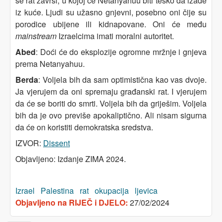
se rat završi, u kojoj će Netanyahuu biti teško da izađe
iz kuće. Ljudi su užasno gnjevni, posebno oni čije su
porodice ubijene ili kidnapovane. Oni će među
mainstream
Izraelcima imati moralni autoritet.
Abed
: Doći će do eksplozije ogromne mržnje i gnjeva
prema Netanyahuu.
Berda
: Voljela bih da sam optimistična kao vas dvoje.
Ja vjerujem da oni spremaju građanski rat. I vjerujem
da će se boriti do smrti. Voljela bih da griješim. Voljela
bih da je ovo previše apokaliptično. Ali nisam sigurna
da će on koristiti demokratska sredstva.
IZVOR:
Dissent
Objavljeno: Izdanje ZIMA 2024.
Izrael
Palestina
rat
okupacija
ljevica
Objavljeno na RIJEČ i DJELO:
27/02/2024