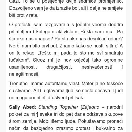
Gazi. To se u posljednje dvije sedmice promijenilo.
Dozvoljeno vam je da izrazite bol, ali i dalje ne smijete
biti protiv rata.
O protestu sam razgovarala s jednim veoma dobrim
prijateljem i kolegom aktivistom. Rekla sam mu: „Pa
šta ako nas uhapse? Pa šta ako nas desničari udare?
Ne bi nam bilo prvi put. Znamo kako se nositi s tim.” A
on je rekao: „Teško mi pada to što me svi smatraju
luđakom“. Skroz mi je nov osjećaj tako ogromne
usamljenosti, drugačijosti, neshvaćenosti i
nelegitimnosti.
Trenutno imamo autoritarnu vlast. Materijalne teškoće
su stvarne. Ali i u glavama ljudi se nešto dešava. Ljudi
ne mogu podnijeti društveni pritisak.
Sally Abed
:
Standing Together
[
Zajedno –
narodni
pokret za mir] svaka tri do pet dana održava skupove
širom zemlje. Mobilišemo ljude. Pokušavamo pronaći
način da bezbjedno izrazimo protest i bukvalno za