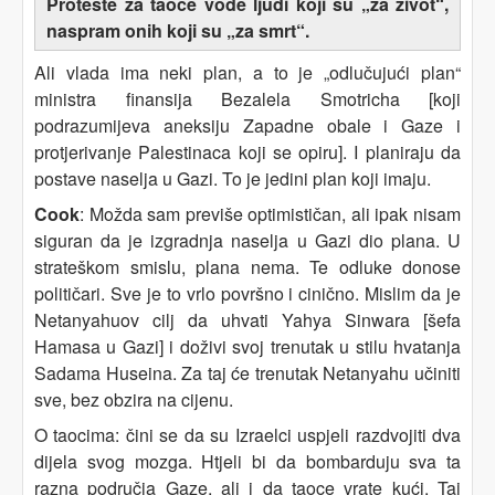
Proteste za taoce vode ljudi koji su „za život“,
naspram onih koji su „za smrt“.
Ali vlada ima neki plan, a to je „odlučujući plan“
ministra finansija Bezalela Smotricha [koji
podrazumijeva aneksiju Zapadne obale i Gaze i
protjerivanje Palestinaca koji se opiru]. I planiraju da
postave naselja u Gazi. To je jedini plan koji imaju.
Cook
: Možda sam previše optimističan, ali ipak nisam
siguran da je izgradnja naselja u Gazi dio plana. U
strateškom smislu, plana nema. Te odluke donose
političari. Sve je to vrlo površno i cinično. Mislim da je
Netanyahuov cilj da uhvati Yahya Sinwara [šefa
Hamasa u Gazi] i doživi svoj trenutak u stilu hvatanja
Sadama Huseina. Za taj će trenutak Netanyahu učiniti
sve, bez obzira na cijenu.
O taocima: čini se da su Izraelci uspjeli razdvojiti dva
dijela svog mozga. Htjeli bi da bombarduju sva ta
razna područja Gaze, ali i da taoce vrate kući. Taj