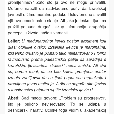
promijenimo?“ Zato što ja ovo ne mogu prihvatiti.
Moramo naučiti da nadvladamo poriv da izraelskoj
javnosti držimo moralne poduke i istovremeno shvatiti
njihovo emocionalno stanje. Ali jako je teško i ljudima
pružiti potpuno drugačiji skup informacija, drugačiju
percepciju života, naše stvarnosti.
Leifer
:
U međunarodnoj ljevici postoji argument koji
glasi otprilike ovako: Izraelska ljevica je marginalna.
Izraelsko društvo je postalo tako militarizovano i toliko
ravnodušno prema palestinskoj patnji da saradnja s
izraelskim ljevičarima strateški nema smisla. Ali čini
se, barem meni, da će bilo kakva promjena unutar
Izraela zahtijevati da se ljudi poput vas organizuju i
promijene javno mnijenje. A šta se događa ako ljevica
u inostranstvu potpuno otpiše izraelsku ljevicu?
Abed
: Sad mnogi govore: „Problem su progresivci“,
što je prilično nevjerovatno. To se uklapa u
desničarski narativ. Učinke toga vidim u akademskoj