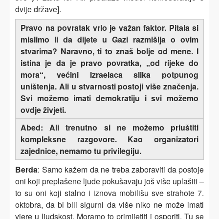
dvije države].
Pravo na povratak vrlo je važan faktor. Pitala si
mislimo li da dijete u Gazi razmišlja o ovim
stvarima? Naravno, ti to znaš bolje od mene. I
istina je da je pravo povratka, „od rijeke do
mora“, većini Izraelaca slika potpunog
uništenja. Ali u stvarnosti postoji više značenja.
Svi možemo imati demokratiju i svi možemo
ovdje živjeti.
Abed: Ali trenutno si ne možemo priuštiti
kompleksne razgovore. Kao organizatori
zajednice, nemamo tu privilegiju.
Berda
: Samo kažem da ne treba zaboraviti da postoje
oni koji preplašene ljude pokušavaju još više uplašiti –
to su oni koji stalno i iznova mobilišu sve strahote 7.
oktobra, da bi bili sigurni da više niko ne može imati
vjere u ljudskost. Moramo to primijetiti i osporiti. Tu se