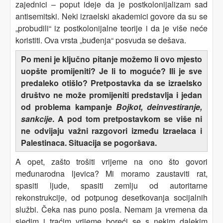
zajednici – poput ideje da je postkolonijalizam sad
antisemitski. Neki izraelski akademici govore da su se
„probudili“ iz postkolonijalne teorije i da je više neće
koristiti. Ova vrsta „buđenja“ posvuda se dešava.
Po meni je ključno pitanje možemo li ovo mjesto
uopšte promijeniti? Je li to moguće? Ili je sve
predaleko otišlo? Pretpostavka da se izraelsko
društvo ne može promijeniti predstavlja i jedan
od problema kampanje
Bojkot, deinvestiranje,
sankcije
. A pod tom pretpostavkom se više ni
ne odvijaju važni razgovori između Izraelaca i
Palestinaca. Situacija se pogoršava.
A opet, zašto trošiti vrijeme na ono što govori
međunarodna ljevica? Mi moramo zaustaviti rat,
spasiti ljude, spasiti zemlju od autoritarne
rekonstrukcije, od potpunog desetkovanja socijalnih
službi. Čeka nas puno posla. Nemam ja vremena da
sjedim i traćim vrijeme boreći se s nekim dalekim