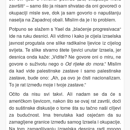
završiti“ – samo što ja nisam shvatao da oni govoreći o
okupaciji misle sve, dok ja sam govorio o napuštanju
naselja na Zapadnoj obali. Mislim da je i to problem.
Potpuno se slažem s Yael da „blaćenje progresivaca“
ide na ruku desnici. Ali vidimo i kako je cijela izraelska
javnost progutala one slike radikalne ljevice iz cijelog
svijeta. Te slike stvarno štete ljevici unutar Izraela, jer
desnica onda kaže: „Vidite? Ne govore oni o miru, ne
govore o suživotu nego o
Od rijeke do mora
.” Mislim
da kad vide palestinske zastave i samo palestinske
zastave, bude ono: „Ah, pa ovo je čisti nacionalizam.
To je rat između moje i tvoje zastave.”
Očito da nisu svi takvi. Ali nadam se da će s
američkom ljevicom, nakon što se ovaj rat završi, doći
do suštinske diskusije o tome šta su tačno naši ciljevi
za budućnost. Ima trenutaka kad osjećam da su
zamagljene granice između samog Izraela i okupacije.
Na tom zamagljivanju izraelska desnica radi mnogo