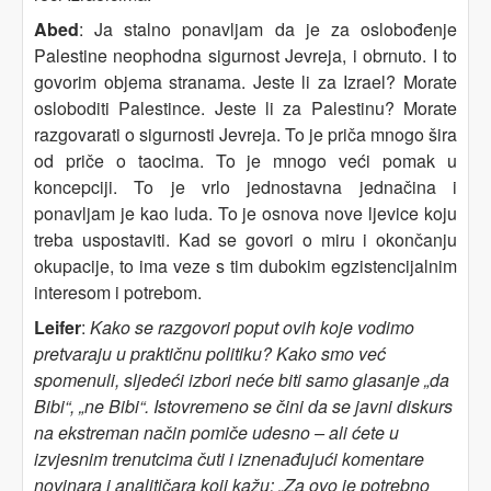
Abed
: Ja stalno ponavljam da je za oslobođenje
Palestine neophodna sigurnost Jevreja, i obrnuto. I to
govorim objema stranama. Jeste li za Izrael? Morate
osloboditi Palestince. Jeste li za Palestinu? Morate
razgovarati o sigurnosti Jevreja. To je priča mnogo šira
od priče o taocima. To je mnogo veći pomak u
koncepciji. To je vrlo jednostavna jednačina i
ponavljam je kao luda. To je osnova nove ljevice koju
treba uspostaviti. Kad se govori o miru i okončanju
okupacije, to ima veze s tim dubokim egzistencijalnim
interesom i potrebom.
Leifer
:
Kako se razgovori poput ovih koje vodimo
pretvaraju u praktičnu politiku? Kako smo već
spomenuli, sljedeći izbori neće biti samo glasanje „da
Bibi“, „ne Bibi“. Istovremeno se čini da se javni diskurs
na ekstreman način pomiče udesno – ali ćete u
izvjesnim trenutcima čuti i iznenađujući komentare
novinara i analitičara koji kažu: „Za ovo je potrebno