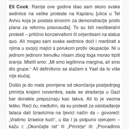
Eli Cook
: Ranije ove godine išao sam skoro svake
sedmice na velike proteste na Kaplanu [ulica u Tel
Avivu koja je postala sinonim za demonstracije protiv
plana za reformu pravosuđa]. To su bili neoliberalni
protesti – prilično konzervativni ili orijentisani na status
quo. Ali mogao sam svake sedmice doći i marširati s
njima u svojoj majici s porukom protiv okupacije. Ni u
jednom jedinom trenutku nisam zbog toga morao trpiti
sranja. Mislili smo: „Mi smo legitimna margina, ali smo
dio grupe.“ Ali definitivno se slažem s Yael da to više
nije slučaj.
Došlo je do male promjene od okončanja posljednjeg
primirja krajem novembra, sada se stradanja u Gazi
bar donekle prepoznaju kao takva. Ali to je veoma
teško. Reći ću, međutim, da su protesti za oslobađanje
talaca dali Izraelcima na ljevici način da – govoreći:
„Vratimo Izraelce kući“, u šta i ja potpuno vjerujem –
kažu i: „Okončajte rat” ili „Primirje” ili: „Pronađimo