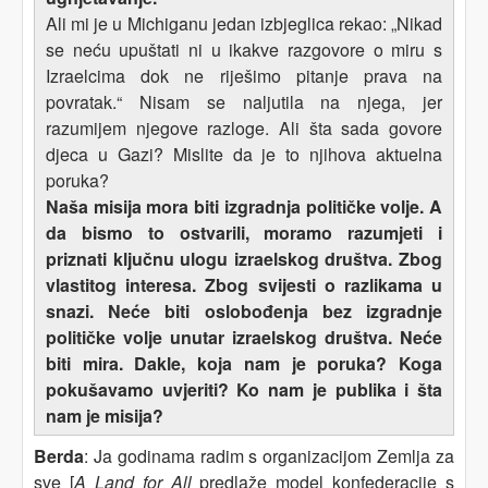
Ali mi je u Michiganu jedan izbjeglica rekao: „Nikad
se neću upuštati ni u ikakve razgovore o miru s
Izraelcima dok ne riješimo pitanje prava na
povratak.“ Nisam se naljutila na njega, jer
razumijem njegove razloge. Ali šta sada govore
djeca u Gazi? Mislite da je to njihova aktuelna
poruka?
Naša misija mora biti izgradnja političke volje. A
da bismo to ostvarili, moramo razumjeti i
priznati ključnu ulogu izraelskog društva. Zbog
vlastitog interesa. Zbog svijesti o razlikama u
snazi. Neće biti oslobođenja bez izgradnje
političke volje unutar izraelskog društva. Neće
biti mira. Dakle, koja nam je poruka? Koga
pokušavamo uvjeriti? Ko nam je publika i šta
nam je misija?
Berda
: Ja godinama radim s organizacijom Zemlja za
sve [
A Land for All
predlaže model konfederacije s