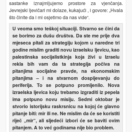
sastanke iznajmljujemo prostore za vjenčanja.
Jevrejski ljevičari mi dolaze, kukajući , i govore: „Hvala
što činite da i mi osjetimo da nas vide“.
U veoma smo teškoj situaciji. Stvarno se čini da
se borimo za dušu društva. Da ste me prije dva
mjeseca pitali za strategiju kojom u naredne tri
godine mislim graditi novu izraelsku ljevicu, kao
palestinska socijalistkinja koja živi u Izraelu
rekla bih vam da ta strategija počiva na
pitanjima socijalne pravde, na ekonomskim
pitanjima – i na stvarnom dospijevanju do
periferija. To se potpuno promijenilo. Nova
izraelska ljevica koju trebamo izgraditi iz pepela
ima potpuno novu misiju. Sedmi oktobar je
stvorio istorijsku raskrsnicu na kojoj će glavno
pitanje biti: mir ili ne. Ne mislim da će se koristiti
riječ „mir“, ali sljedeći izbori će se baviti ovim
pitanjem. A to već godinama nije bio problem.