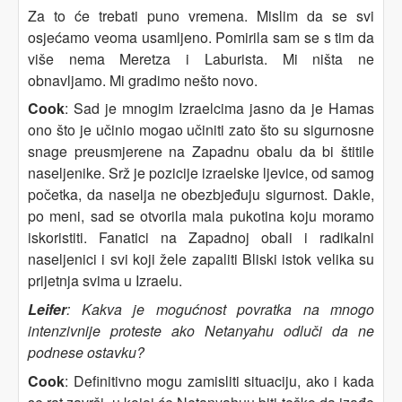
Za to će trebati puno vremena. Mislim da se svi
osjećamo veoma usamljeno. Pomirila sam se s tim da
više nema Meretza i Laburista. Mi ništa ne
obnavljamo. Mi gradimo nešto novo.
Cook
: Sad je mnogim Izraelcima jasno da je Hamas
ono što je učinio mogao učiniti zato što su sigurnosne
snage preusmjerene na Zapadnu obalu da bi štitile
naseljenike. Srž je pozicije izraelske ljevice, od samog
početka, da naselja ne obezbjeđuju sigurnost. Dakle,
po meni, sad se otvorila mala pukotina koju moramo
iskoristiti. Fanatici na Zapadnoj obali i radikalni
naseljenici i svi koji žele zapaliti Bliski istok velika su
prijetnja svima u Izraelu.
Leifer
: Kakva je mogućnost povratka na mnogo
intenzivnije proteste ako Netanyahu odluči da ne
podnese ostavku?
Cook
: Definitivno mogu zamisliti situaciju, ako i kada