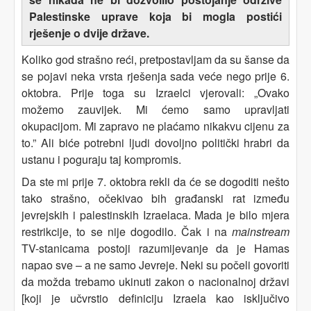
Palestinske uprave koja bi mogla postići
rješenje o dvije države.
Koliko god strašno reći, pretpostavljam da su šanse da
se pojavi neka vrsta rješenja sada veće nego prije 6.
oktobra. Prije toga su Izraelci vjerovali: „Ovako
možemo zauvijek. Mi ćemo samo upravljati
okupacijom. Mi zapravo ne plaćamo nikakvu cijenu za
to.” Ali biće potrebni ljudi dovoljno politički hrabri da
ustanu i poguraju taj kompromis.
Da ste mi prije 7. oktobra rekli da će se dogoditi nešto
tako strašno, očekivao bih građanski rat između
jevrejskih i palestinskih Izraelaca. Mada je bilo mjera
restrikcije, to se nije dogodilo. Čak i na
mainstream
TV-stanicama postoji razumijevanje da je Hamas
napao sve – a ne samo Jevreje. Neki su počeli govoriti
da možda trebamo ukinuti zakon o nacionalnoj državi
[koji je učvrstio definiciju Izraela kao isključivo