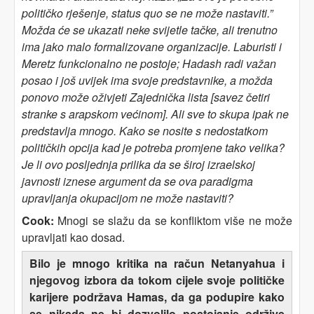
političko rješenje, status quo se ne može nastaviti.”
Možda će se ukazati neke svijetle tačke, ali trenutno
ima jako malo formalizovane organizacije. Laburisti i
Meretz funkcionalno ne postoje; Hadash radi važan
posao i još uvijek ima svoje predstavnike, a možda
ponovo može oživjeti Zajednička lista [savez četiri
stranke s arapskom većinom]. Ali sve to skupa ipak ne
predstavlja mnogo. Kako se nosite s nedostatkom
političkih opcija kad je potreba promjene tako velika?
Je li ovo posljednja prilika da se široj izraelskoj
javnosti iznese argument da se ova paradigma
upravljanja okupacijom ne može nastaviti?
Cook:
Mnogi se slažu da se konfliktom više ne može
upravljati kao dosad.
Bilo je mnogo kritika na račun Netanyahua i
njegovog izbora da tokom cijele svoje političke
karijere podržava Hamas, da ga podupire kako
se nikada ne bi dozvolilo postojanje održive