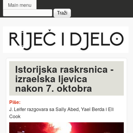
MAIN MENU
Skip to main content
Main menu
Search form
Riječ
i djelo
Istorijska raskrsnica -
izraelska ljevica
nakon 7. oktobra
Piše:
J. Leifer razgovara sa Sally Abed, Yael Berda i Eli
Cook