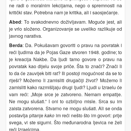
ne radi o moralnim lekcijama, nego o spremnosti na
kritički stav. Potrebna nam je kritika, ali i saosjećanje.
Abed
: To svakodnevno doživljavam. Moguće jest, ali
je vrlo složeno. Organizovanje se uveliko razlikuje od
javnog narativa.
Berda
: Da. Pokušavam govoriti o pravu na povratak i
reći ljudima da je Pojas Gaze stvoren 1948. godine; to
je kreacija Nakbe. Da ljudi tamo govore o pravu na
povratak kao dijelu svoje priče. Šta to znači? Znači li
to da će zauvijek biti rat? Ili postoji mogućnost da se to
riješi? Možemo li zamisliti drugačiji život? Možemo li
zamisliti kako razmišljaju drugi ljudi? Ljudi u Izraelu će
vam reći: „Moje srce je zatvoreno. Nemam empatije.
Ne mogu slušati.” I oni to ozbiljno misle. Srca su im
zaista zatvorena. Stvarno ne mogu slušati. Ali se onda
postavlja pitanje
kako
im reći nešto što im govori: prije
svega, vi ste sigurni. Što međunarodna ljevica ne želi
reći Izraelcima.