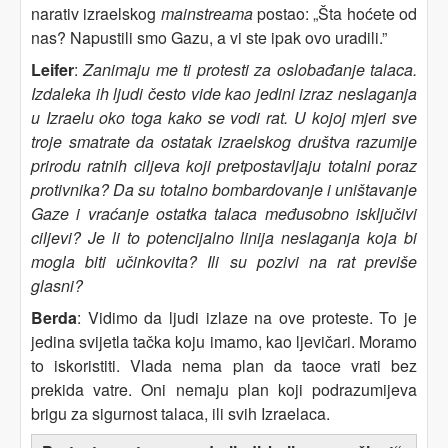
narativ izraelskog
mainstreama
postao: „Šta hoćete od
nas? Napustili smo Gazu, a vi ste ipak ovo uradili.”
Leifer
:
Zanimaju me ti protesti za oslobađanje talaca.
Izdaleka ih ljudi često vide kao jedini izraz neslaganja
u Izraelu oko toga kako se vodi rat. U kojoj mjeri sve
troje smatrate da ostatak izraelskog društva razumije
prirodu ratnih ciljeva
koji pretpostavljaju totalni poraz
protivnika
? Da su totalno bombardovanje i uništavanje
Gaze i vraćanje ostatka talaca međusobno isključivi
ciljevi? Je li to potencijalno linija neslaganja koja bi
mogla biti učinkovita? Ili su pozivi na rat previše
glasni?
Berda
: Vidimo da ljudi izlaze na ove proteste. To je
jedina svijetla tačka koju imamo, kao ljevičari. Moramo
to iskoristiti. Vlada nema plan da taoce vrati bez
prekida vatre. Oni nemaju plan koji podrazumijeva
brigu za sigurnost talaca, ili svih Izraelaca.