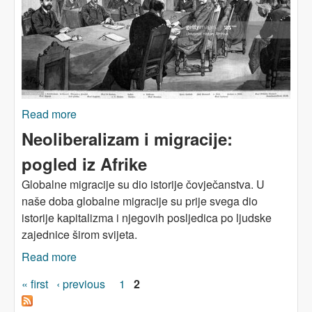
Read more
about Kradem iz muzeja – lopov nisam
Neoliberalizam i migracije:
pogled iz Afrike
Globalne migracije su dio istorije čovječanstva. U
naše doba globalne migracije su prije svega dio
istorije kapitalizma i njegovih posljedica po ljudske
zajednice širom svijeta.
Read more
about Neoliberalizam i migracije: pogled iz
Afrike
Pages
« first
‹ previous
1
2