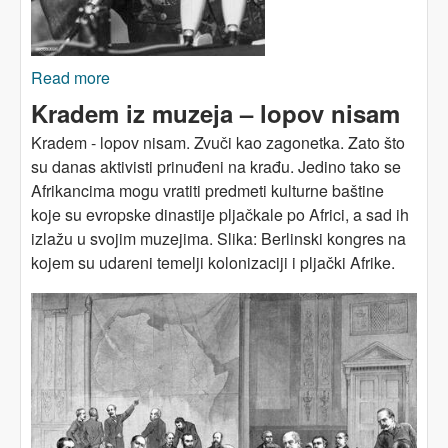
Read more
about Ujedinjeni protiv vraćanja nametnutih
dugova!
Kradem iz muzeja – lopov nisam
Kradem - lopov nisam. Zvuči kao zagonetka. Zato što
su danas aktivisti prinuđeni na krađu. Jedino tako se
Afrikancima mogu vratiti predmeti kulturne baštine
koje su evropske dinastije pljačkale po Africi, a sad ih
izlažu u svojim muzejima. Slika: Berlinski kongres na
kojem su udareni temelji kolonizaciji i pljački Afrike.