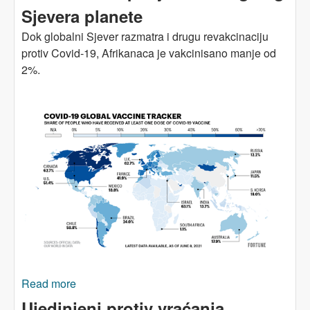
Sjevera planete
Dok globalni Sjever razmatra i drugu revakcinaciju
protiv Covid-19, Afrikanaca je vakcinisano manje od
2%.
Read more
about Vakcinalni imperijalizam bogatog Sjevera
planete
Ujedinjeni protiv vraćanja