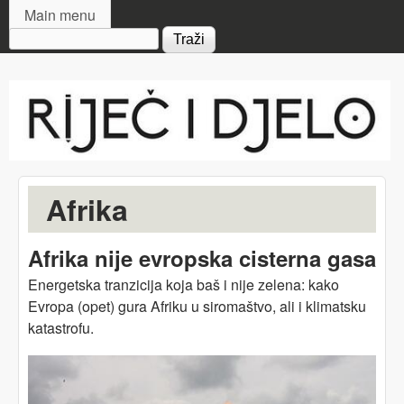
MAIN MENU
Skip to main content
Main menu
Search form
Riječ
i djelo
Afrika
Afrika nije evropska cisterna gasa
Energetska tranzicija koja baš i nije zelena: kako
Evropa (opet) gura Afriku u siromaštvo, ali i klimatsku
katastrofu.