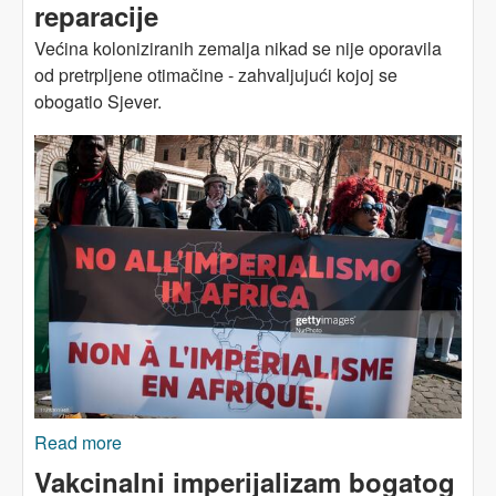
reparacije
Većina koloniziranih zemalja nikad se nije oporavila
od pretrpljene otimačine - zahvaljujući kojoj se
obogatio Sjever.
Read more
about AFRIKA: Kolonijalni dug i reparacije
Vakcinalni imperijalizam bogatog