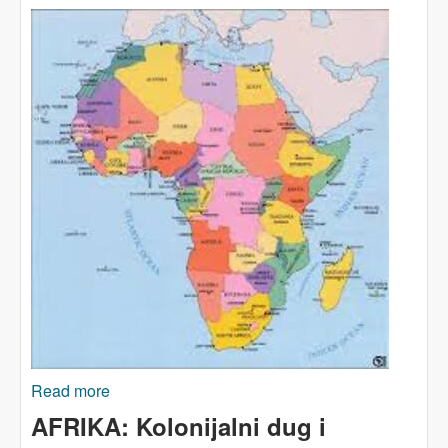
Read more
about Afrika si ne može priuštiti još jedan hladni
rat
AFRIKA: Kolonijalni dug i