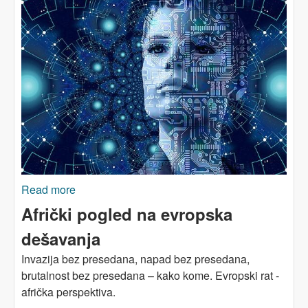
Read more
about Četvrta industrijska revolucija: dobra
ideja – na prvu
Afrički pogled na evropska
dešavanja
Invazija bez presedana, napad bez presedana,
brutalnost bez presedana – kako kome. Evropski rat -
afrička perspektiva.