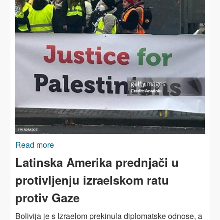
Read more
about GAZA: Izrael pred Međunarodnim sudom
pravde
Latinska Amerika prednjači u
protivljenju izraelskom ratu
protiv Gaze
Bolivija je s Izraelom prekinula diplomatske odnose, a