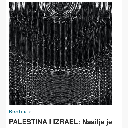
Read more
about O PALESTINI I IZRAELU: Ka humanoj
ljevici
PALESTINA I IZRAEL: Nasilje je