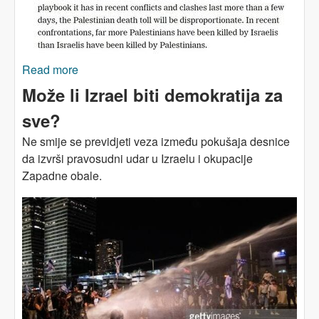
Read more
about PALESTINA I IZRAEL: Nasilje je tragični
plod brutalnog ugnjetavanja
Može li Izrael biti demokratija za
sve?
Ne smije se previdjeti veza između pokušaja desnice
da izvrši pravosudni udar u Izraelu i okupacije
Zapadne obale.