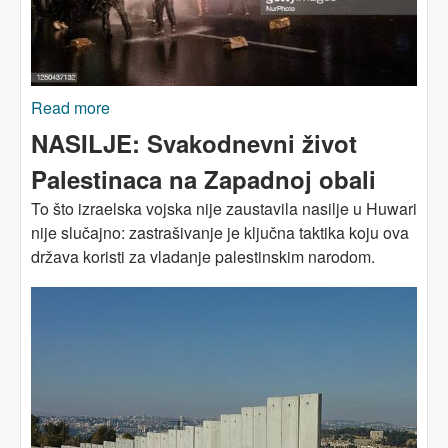
Read more
about Može li Izrael biti demokratija za sve?
NASILJE: Svakodnevni život
Palestinaca na Zapadnoj obali
To što izraelska vojska nije zaustavila nasilje u Huwari
nije slučajno: zastrašivanje je ključna taktika koju ova
država koristi za vladanje palestinskim narodom.