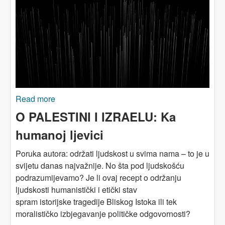
Read more
about O PALESTINI I IZRAELU: Žalovanje i
državnost – odgovor Joshui Leiferu
O PALESTINI I IZRAELU: Ka
humanoj ljevici
Poruka autora: održati ljudskost u svima nama – to je u
svijetu danas najvažnije. No šta pod ljudskošću
podrazumijevamo? Je li ovaj recept o održanju
ljudskosti humanistički i etički stav
spram istorijske tragedije Bliskog Istoka ili tek
moralističko izbjegavanje političke odgovornosti?