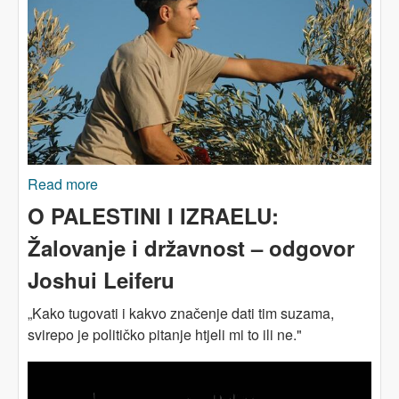
Read more
about 'Ekološka Nakba'
O PALESTINI I IZRAELU:
Žalovanje i državnost – odgovor
Joshui Leiferu
„Ka
ko tugovati i kakvo značenje dati tim suzama,
svirepo je političko pitanje htjeli mi to ili ne."