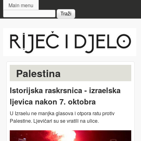
MAIN MENU
Skip to main content
Main menu
Search form
Riječ
i djelo
Palestina
Istorijska raskrsnica - izraelska
ljevica nakon 7. oktobra
U Izraelu ne manjka glasova i otpora ratu protiv
Palestine. Ljevičari su se vratili na ulice.