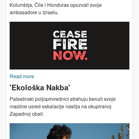
Kolumbija, Čile i Honduras opozvali svoje
ambasadore u Izraelu.
Read more
about Latinska Amerika prednjači u protivljenju
izraelskom ratu protiv Gaze
'Ekološka Nakba'
Palestinski poljoprivrednici strahuju berući svoje
masline usred eskalacije nasilja na okupiranoj
Zapadnoj obali.