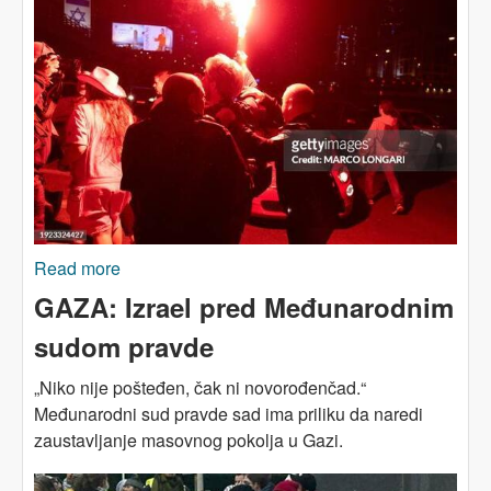
Read more
about Istorijska raskrsnica - izraelska ljevica
nakon 7. oktobra
GAZA: Izrael pred Međunarodnim
sudom pravde
„Niko nije pošteđen, čak ni novorođenčad.“
Međunarodni sud pravde sad ima priliku da naredi
zaustavljanje masovnog pokolja u Gazi.