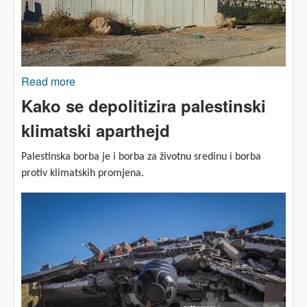
Read more
about NASILJE: Svakodnevni život Palestinaca
na Zapadnoj obali
Kako se depolitizira palestinski
klimatski aparthejd
Palestinska borba je i borba za životnu sredinu i borba
protiv klimatskih promjena.