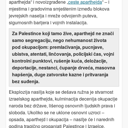
aparthejda” i novoizgrađene „
ceste aparthejda
” – i
mjestima i gradovima smještenim između blokova
jevrejskih naselja i mreže odvojenih puteva,
sigurnosnih barijera i vojnih instalacija.
Za Palestince koji tamo žive, aparthejd ne znači
samo segregaciju, nego nehumanost života
pod okupacijom: premlaćivanja, pucnjave,
ubistva, atentati, linčovanja, policijski čas, vojni
kontrolni punktovi, rušenje kuća, deložacije,
deportacije, nestanci, čupanje drveća, masovna
hapšenja, duge zatvorske kazne i pritvaranja
bez suđenja.
Eksplozija nasilja koje se dešava ružna je stvarnost
izraelskog aparthejda, kulminacija decenija okupacije
naroda bez države, lišenog osnovnih ljudskih prava i
sloboda. Ukoliko se ne uklone osnovni uzroci –
opsada, aparthejd i okupacija – nasilje će i narednih
godina tragično proganjati Palestince i Izraelce.