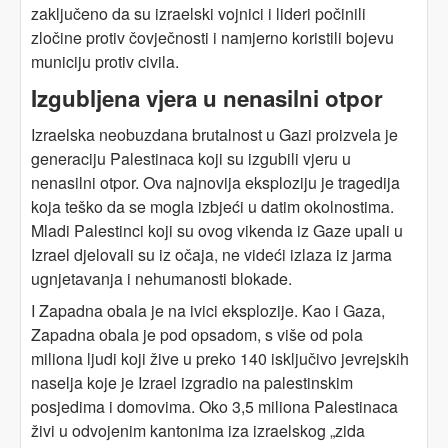
zaključeno da su izraelski vojnici i lideri počinili
zločine protiv čovječnosti i namjerno koristili bojevu
municiju protiv civila.
Izgubljena vjera u nenasilni otpor
Izraelska neobuzdana brutalnost u Gazi proizvela je
generaciju Palestinaca koji su izgubili vjeru u
nenasilni otpor. Ova najnovija eksploziju je tragedija
koja teško da se mogla izbjeći u datim okolnostima.
Mladi Palestinci koji su ovog vikenda iz Gaze upali u
Izrael djelovali su iz očaja, ne videći izlaza iz jarma
ugnjetavanja i nehumanosti blokade.
I Zapadna obala je na ivici eksplozije. Kao i Gaza,
Zapadna obala je pod opsadom, s više od pola
miliona ljudi koji žive u preko 140 isključivo jevrejskih
naselja koje je Izrael izgradio na palestinskim
posjedima i domovima. Oko 3,5 miliona Palestinaca
živi u odvojenim kantonima iza izraelskog „zida