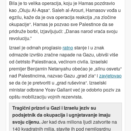
Bila je to velika operacija, koju je Hamas pozdravio
kao „Oluju Al-Aqsa“. Saleh al-Arouri, Hamasov vođa u
egzilu, kaže da je ova operacija reakcija „na zločine
okupacije“. Hamas je pozvao sve Palestince da se
pridruže borbi, izjavljujući: „Danas narod vraća svoju
revoluciju.”
Izrael je odmah proglasio
ratno
stanje i u znak
odmazde izvršio zračne napade na Gazu, ubivši više
od četristo Palestinaca, većinom civila. Izraelski
premijer Benjamin Netanyahu obećao je „silnu osvetu“
nad Palestincima, nazvao Gazu „grad zla“ i
zavjetovao
se da će je pretvoriti u „grad ruševina“. Izraelski
ministar odbrane Yoav Gallant već je odobrio poziv za
opštu mobilizaciju vojnih rezervista.
Tragični prizori u Gazi i Izraelu jeziv su
podsjetnik da okupacija i ugnjetavanje imaju
svoju cijenu.
Jer kad dva miliona ljudi zatvorite na
140 kvadratnih milja, stavite ih pod nemilosrdnu