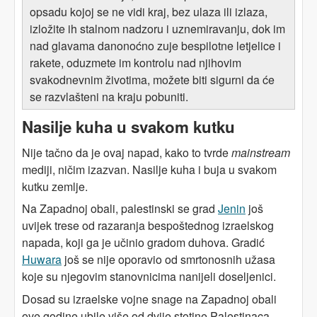
opsadu kojoj se ne vidi kraj, bez ulaza ili izlaza,
izložite ih stalnom nadzoru i uznemiravanju, dok im
nad glavama danonoćno zuje bespilotne letjelice i
rakete, oduzmete im kontrolu nad njihovim
svakodnevnim životima, možete biti sigurni da će
se razvlašteni na kraju pobuniti.
Nasilje kuha u svakom kutku
Nije tačno da je ovaj napad, kako to tvrde
mainstream
mediji, ničim izazvan. Nasilje kuha i buja u svakom
kutku zemlje.
Na Zapadnoj obali, palestinski se grad
Jenin
još
uvijek trese od razaranja bespoštednog izraelskog
napada, koji ga je učinio gradom duhova. Gradić
Huwara
još se nije oporavio od smrtonosnih užasa
koje su njegovim stanovnicima nanijeli doseljenici.
Dosad su izraelske vojne snage na Zapadnoj obali
ove godine ubile više od dvije stotine Palestinaca.