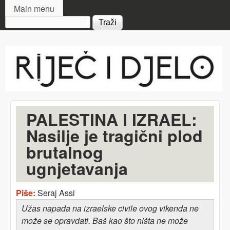
MAIN MENU
Skip to main content
Main menu
Search form
Riječ
i djelo
PALESTINA I IZRAEL:
Nasilje je tragični plod
brutalnog
ugnjetavanja
Piše:
Seraj Assi
Užas napada na izraelske civile ovog vikenda ne
može se opravdati. Baš kao što
ništa
ne može