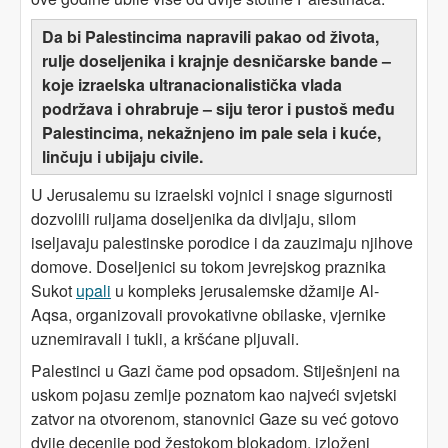
Da bi Palestincima napravili pakao od života,
rulje doseljenika i krajnje desničarske bande –
koje izraelska ultranacionalistička vlada
podržava i ohrabruje – siju teror i pustoš među
Palestincima, nekažnjeno im pale sela i kuće,
linčuju i ubijaju civile.
U Jerusalemu su izraelski vojnici i snage sigurnosti
dozvolili ruljama doseljenika da divljaju, silom
iseljavaju palestinske porodice i da zauzimaju njihove
domove. Doseljenici su tokom jevrejskog praznika
Sukot
upali
u kompleks jerusalemske džamije Al-
Aqsa, organizovali provokativne obilaske, vjernike
uznemiravali i tukli, a kršćane pljuvali.
Palestinci u Gazi čame pod opsadom. Stiješnjeni na
uskom pojasu zemlje poznatom kao najveći svjetski
zatvor na otvorenom, stanovnici Gaze su već gotovo
dvije decenije pod žestokom blokadom, izloženi