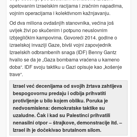
opetovanim izraelskim racijama i zračnim napadima,
vojnim operacijama i kolektivnom kažnjavanju.
Od dva miliona ovdašnjih stanovnika, većina još
uvijek živi po skučenim i potpuno neuslovnim
izbjegličkim kampovima. Govoreći 2014. godine o
izraelskoj invaziji Gaze, bivši vojni zapovjednik
Izraelskih odbrambenih snaga (IDF) Benny Gantz
hvalio se da je „Gaza bombama vraćena u kameno
doba“. IDF svoju taktiku u Gazi opisuje kao „košenje
trave“.
Izrael već decenijama od svojih žrtava zahtijeva
bespogovornu predaju i odbija prihvatiti
protivljenje u bilo kojem obliku. Poruka je
nedvosmislena: demokratske taktike su
uzaludne. Čak i kad su Palestinci prihvatili
nenasilni otpor – štrajkove, demonstracije itd. –
Izrael ih je dočekivao brutalnom silom.