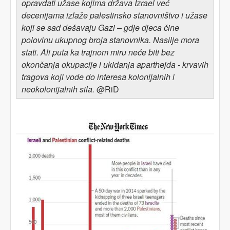
opravdati užase kojima država Izrael već
decenijama izlaže palestinsko stanovništvo i užase
koji se
sad dešavaju
Gazi – gdje
djeca čine
pol
ovinu ukupnog broja stanovnika
. Nasilje
mora
stati. Ali puta
ka trajnom miru
neće biti bez
okonča
nja
okupacije i ukidanj
a
aparthejda -
krvavih
tragova koji vode do interesa kolonijalnih i
neokolonijalnih sila.
@RiD