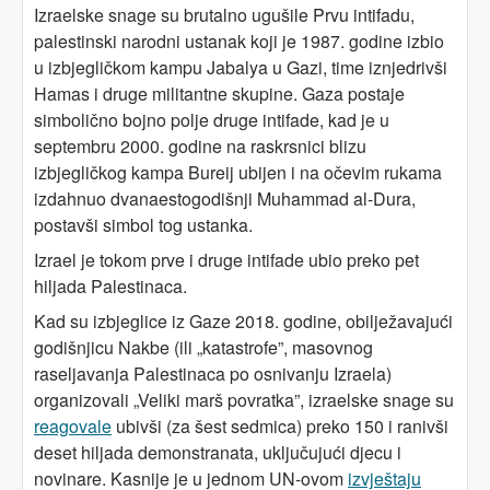
Izraelske snage su brutalno ugušile Prvu intifadu,
palestinski narodni ustanak koji je 1987. godine izbio
u izbjegličkom kampu Jabalya u Gazi, time iznjedrivši
Hamas i druge militantne skupine. Gaza postaje
simbolično bojno polje druge intifade, kad je u
septembru 2000. godine na raskrsnici blizu
izbjegličkog kampa Bureij ubijen i na očevim rukama
izdahnuo dvanaestogodišnji Muhammad al-Dura,
postavši simbol tog ustanka.
Izrael je tokom prve i druge intifade ubio preko pet
hiljada Palestinaca.
Kad su izbjeglice iz Gaze 2018. godine, obilježavajući
godišnjicu Nakbe (ili „katastrofe”, masovnog
raseljavanja Palestinaca po osnivanju Izraela)
organizovali „Veliki marš povratka”, izraelske snage su
reagovale
ubivši (za šest sedmica) preko 150 i ranivši
deset hiljada demonstranata, uključujući djecu i
novinare. Kasnije je u jednom UN-ovom
izvještaju