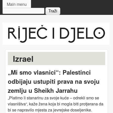
MAIN MENU
Skip to main content
Main menu
Search form
Riječ
i djelo
Izrael
„Mi smo vlasnici“: Palestinci
odbijaju ustupiti prava na svoju
zemlju u Sheikh Jarrahu
„Platimo li stanarinu za svoje kuće – odrekli smo se
vlasništva“, kaže žena koja bi mogla biti protjerana da
bi se napravilo mjesta za jevrejske doseljenike.