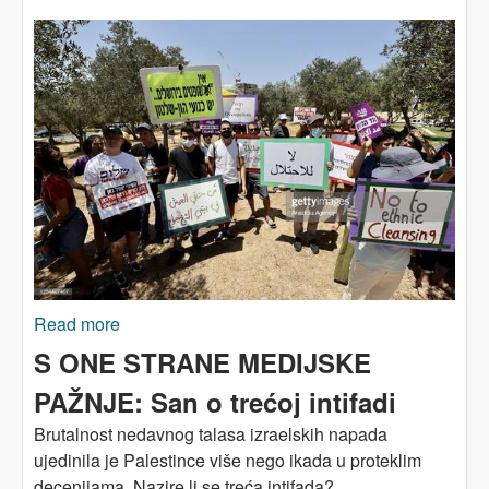
Read more
about „Mi smo vlasnici“: Palestinci odbijaju
ustupiti prava na svoju zemlju u Sheikh Jarrahu
S ONE STRANE MEDIJSKE
PAŽNJE: San o trećoj intifadi
Brutalnost nedavnog talasa izraelskih napada
ujedinila je Palestince više nego ikada u proteklim
decenijama. Nazire li se treća intifada?