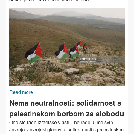
Read more
about S ONE STRANE MEDIJSKE PAŽNJE:
San o trećoj intifadi
Nema neutralnosti: solidarnost s
palestinskom borbom za slobodu
Ono što rade izraelske vlasti – ne rade u ime svih
Jevreja. Jevrejski glasovi u solidarnosti s palestinskim