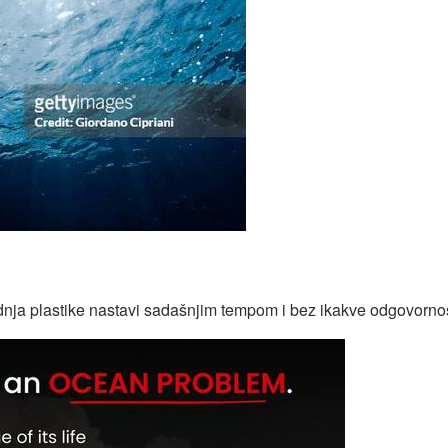
 EKSTRAKTIVIZAM: Okeani kao rudnici?
dnja plastike nastavi sadašnjim tempom i bez ikakve odgovornos