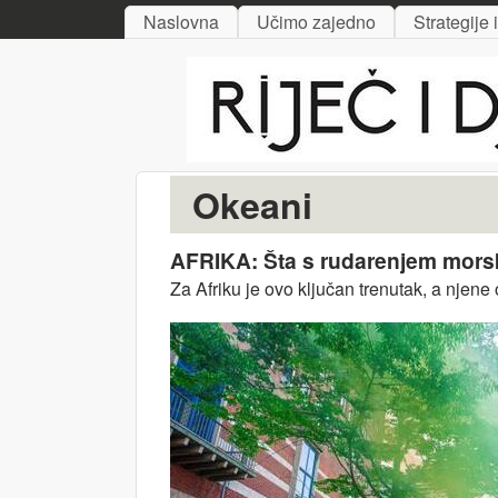
MAIN MENU
Naslovna
Učimo zajedno
Strategije 
Riječ
i djelo
Okeani
AFRIKA: Šta s rudarenjem mor
Za Afriku je ovo ključan trenutak, a njene