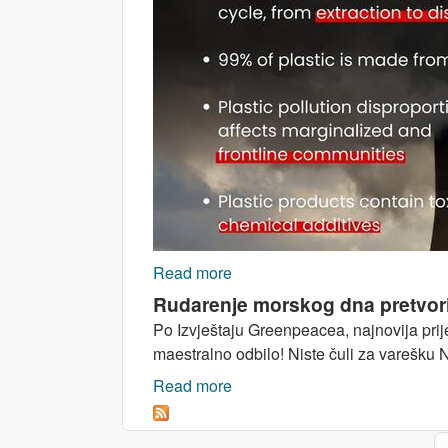
Read more
about Okeani plastike u okea
Rudarenje morskog dna pretvori
Po Izvještaju Greenpeacea, najnovija pri
maestralno odbilo! Niste čuli za varešku 
Read more
about Rudarenje morskog dna p