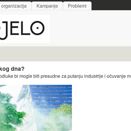
Skip to main content
i organizacija
Kampanje
Problemi
skog dna?
 odluke bi mogle biti presudne za putanju industrije i očuvanje 