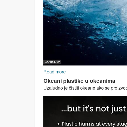
Read more
about ZELENA TRANZICIJA I
Okeani plastike u okeanima
Uzaludno je čistiti okeane ako se proizvo