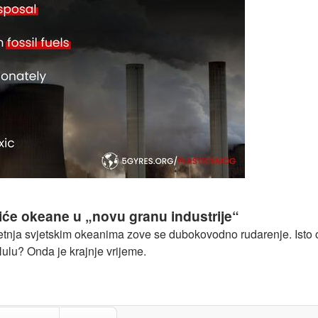
nima
će okeane u „novu granu industrije“
jetnja svjetskim okeanima zove se dubokovodno rudarenje. Isto 
Nulu? Onda je krajnje vrijeme.
retvoriće okeane u „novu granu industrije“