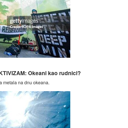
jem morskog dna?
IVIZAM: Okeani kao rudnici?
šta metala na dnu okeana.