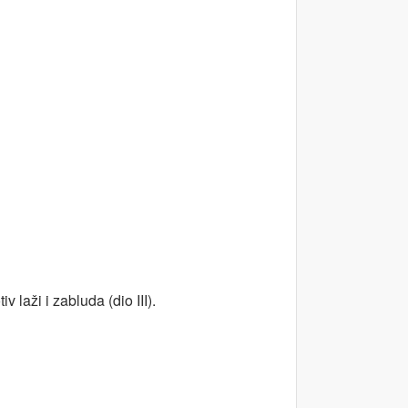
lja zagrijava?
laži i zabluda (dio III).