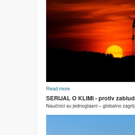
Read more
about SERIJAL O KLIMI - protiv
SERIJAL O KLIMI - protiv zabluda
Naučnici su jednoglasni – globalno zagrijav