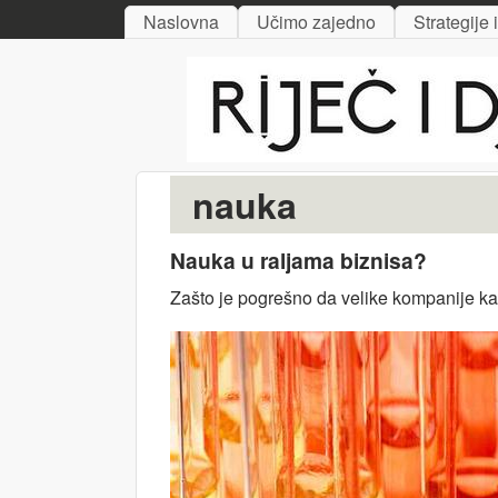
MAIN MENU
Naslovna
Učimo zajedno
Strategije 
Riječ
i djelo
nauka
Nauka u raljama biznisa?
Zašto je pogrešno da velike kompanije kao