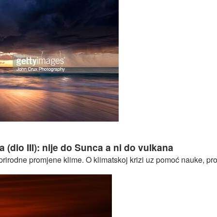
v zabluda (dio IV): Otkud hladnoća i mećave ako se planeta Zem
 (dio III): nije do Sunca a ni do vulkana
rodne promjene klime. O klimatskoj krizi uz pomoć nauke, protiv 