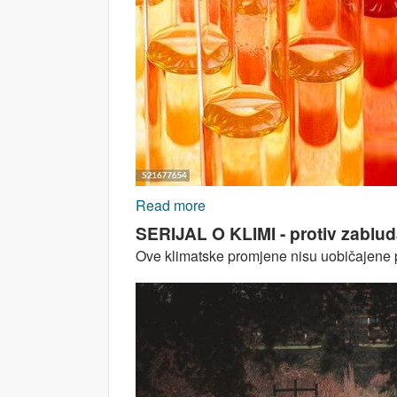
Read more
about Nauka u raljama biznis
SERIJAL O KLIMI - protiv zabluda
Ove klimatske promjene nisu uobičajene pr