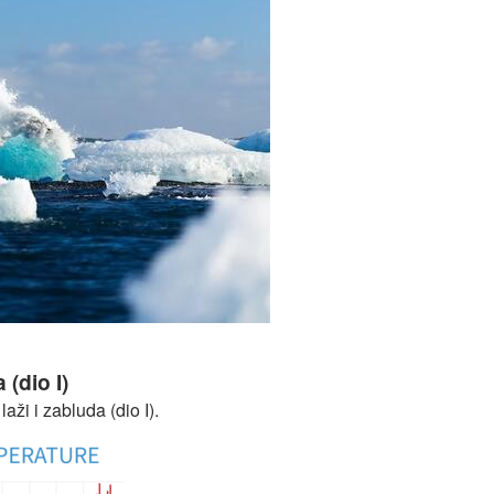
 zabluda (dio II): nalazi nauke su nedvojbeni
(dio I)
aži i zabluda (dio I).