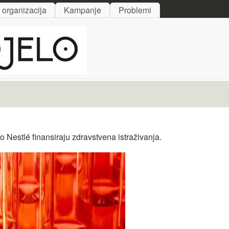
Skip to main content
i organizacija
Kampanje
Problemi
 Nestlé finansiraju zdravstvena istraživanja.