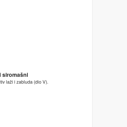
i siromašni
v laži i zabluda (dio V).