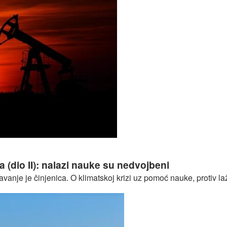
 zabluda (dio III): nije do Sunca a ni do vulkana
 (dio II): nalazi nauke su nedvojbeni
anje je činjenica. O klimatskoj krizi uz pomoć nauke, protiv laži 