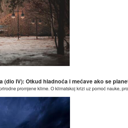
 zabluda (dio V): Od klimatskih promjena najviše će patiti siro
a (dio IV): Otkud hladnoća i mećave ako se plane
irodne promjene klime. O klimatskoj krizi uz pomoć nauke, protiv