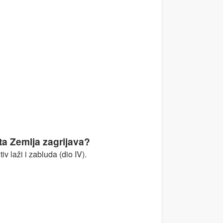
mašni
ta Zemlja zagrijava?
 laži i zabluda (dio IV).