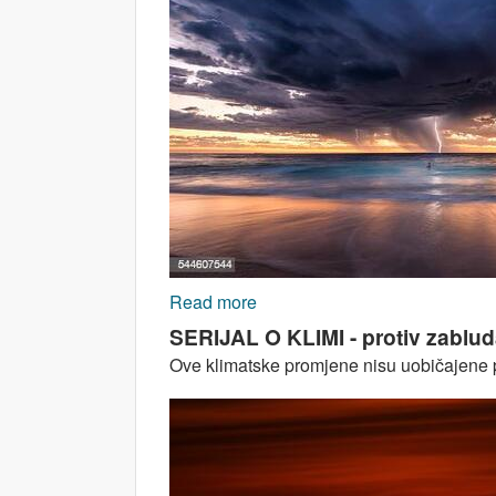
Read more
about SERIJAL O KLIMI - proti
SERIJAL O KLIMI - protiv zabluda
Ove klimatske promjene nisu uobičajene pri