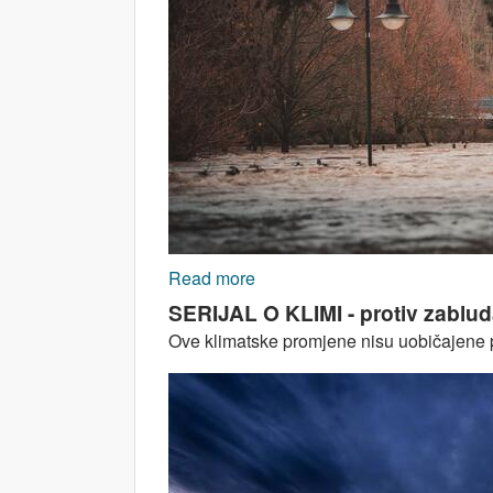
Read more
about SERIJAL O KLIMI - protiv
SERIJAL O KLIMI - protiv zablud
Ove klimatske promjene nisu uobičajene pr