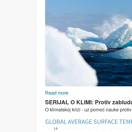
Read more
about SERIJAL O KLIMI - protiv
SERIJAL O KLIMI: Protiv zabluda 
O klimatskoj krizi - uz pomoć nauke protiv l