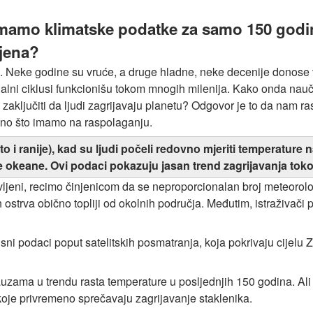
 imamo klimatske podatke za samo 150 godi
mjena?
a. Neke godine su vruće, a druge hladne, neke decenije donose
acijalni ciklusi funkcionišu tokom mnogih milenija. Kako onda na
aključiti da ljudi zagrijavaju planetu? Odgovor je to da nam ras
ino što imamo na raspolaganju.
esto i ranije), kad su ljudi počeli redovno mjeriti temperatur
e okeane. Ovi podaci pokazuju jasan trend zagrijavanja toko
krivljeni, recimo činjenicom da se neproporcionalan broj meteorol
ostrva obično topliji od okolnih područja. Međutim, istraživači p
sni podaci poput satelitskih posmatranja, koja pokrivaju cijelu 
uzama u trendu rasta temperature u posljednjih 150 godina. Ali 
ti koje privremeno sprečavaju zagrijavanje staklenika.