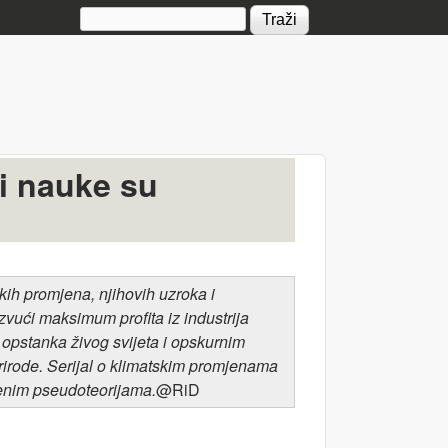
Search form
zi nauke su
kih promjena, njihovih uzroka i
izvući maksimum profita iz industrija
 opstanka živog svijeta i opskurnim
prirode. Serijal o klimatskim promjenama
čenim pseudoteorijama.
@RiD