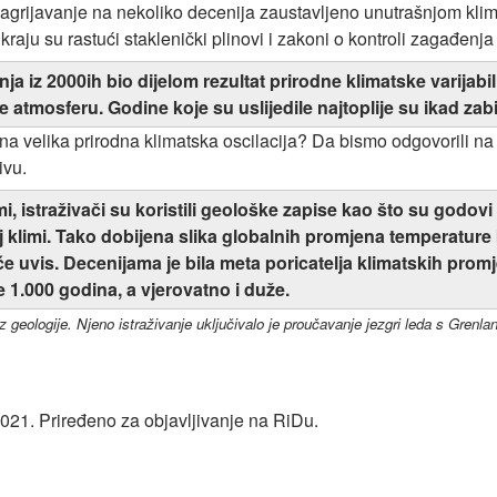
zagrijavanje na nekoliko decenija zaustavljeno unutrašnjom kl
a kraju su rastući staklenički plinovi i zakoni o kontroli zagađe
nja iz 2000ih bio dijelom rezultat prirodne klimatske varijab
 atmosferu. Godine koje su uslijedile najtoplije su ikad zabi
jedna velika prirodna klimatska oscilacija? Da bismo odgovorili 
ivu.
i, istraživači su koristili geološke zapise kao što su godovi 
oj klimi. Tako dobijena slika globalnih promjena temperature
 uvis. Decenijama je bila meta poricatelja klimatskih promjena
 1.000 godina, a vjerovatno i duže.
geologije. Njeno istraživanje uključivalo je proučavanje jezgri leda s Grenlan
021. Priređeno za objavljivanje na RiDu.