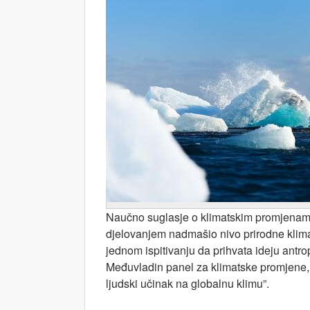
Naučno suglasje o klimatskim promjenama 
djelovanjem nadmašio nivo prirodne klimat
jednom ispitivanju da prihvata ideju antr
Međuvladin panel za klimatske promjene, k
ljudski učinak na globalnu klimu”.