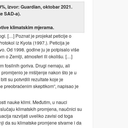
,9%, izvor: Guardian, oktobar 2021.
je SAD-a).
rotive klimatskim mjerama.
i. […] Poznat je projekat peticije o
tokol iz Kyota (1997.). Peticija je
vo. Od 1998. godine ju je potpisalo više
 o Zemlji, atmosferi ili okolišu. […]
 fosilnih goriva. Drugi nemaju, ali
 promijenio je mišljenje nakon što je u
ti su potvrdili rezultate koje je
e me preobraćenim skeptikom”, napisao je
osti nauke klimi. Međutim, u nauci
slučaju klimatskih promjena, naučnici su
cija razvijati uveliko zavisi od toga
nji da su klimatske promjene stvarne i da