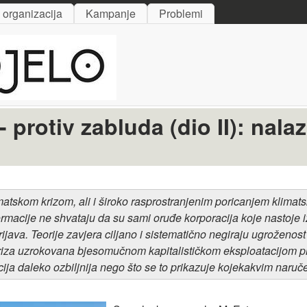
Skip to main content
i organizacija
Kampanje
Problemi
protiv zabluda (dio II): nala
imatskom krizom, ali i široko rasprostranjenim poricanjem klimats
formacije ne shvataju da su sami oruđe korporacija koje nastoje 
java. Teorije zavjera ciljano i sistematično negiraju ugroženost
je kriza uzrokovana bjesomučnom kapitalističkom eksploatacijom 
ija daleko ozbiljnija nego što se to prikazuje kojekakvim naru