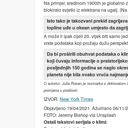
Na primjer, sredinom 1900ih je globalno 
blokiralo svjetlo iz elektrana na ugalj. (N
Isto tako je takozvani prekid zagrijava
topline uđe u okean umjesto da zagrije
A može li ipak cijeli 20. vijek biti samo 
vrste podataka koji pružaju dužu perspekt
Da bi proširili obuhvat podataka o klim
koji čuvaju informacije o praistorijsk
posljednjih 150 godina se naglo okreće
planeta nije bila ovako vruća najmanje
O autorici:
Julia
Rosen je novinarka s doktoratom iz 
promjena u prošlosti.
IZVOR:
New York Times
Objavljeno 19/04/2021. Ažurirano 06/11/2
FOTO: Jeremy Bishop via Unsplash
Ostali tekstovi serijala o klimi: