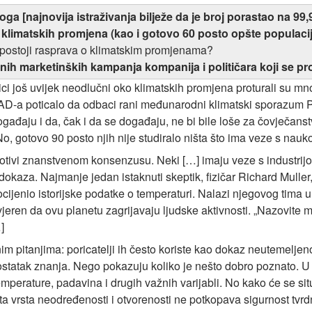
ga [najnovija istraživanja bilježe da je broj porastao na 99
 klimatskih promjena (kao i gotovo 60 posto opšte populaci
 postoji rasprava o klimatskim promjenama?
ranih marketinških kampanja kompanija i političara koji se p
 još uvijek neodlučni oko klimatskih promjena proturali su mnog
D-a poticalo da odbaci rani međunarodni klimatski sporazum Pro
gađaju i da, čak i da se događaju, ne bi bile loše za čovječanst
o, gotovo 90 posto njih nije studiralo ništa što ima veze s naukom
rotivi znanstvenom konsenzusu. Neki […] imaju veze s industrijom
dokaza. Najmanje jedan istaknuti skeptik, fizičar Richard Muller,
ijenio istorijske podatke o temperaturi. Nalazi njegovog tima u bi
 uvjeren da ovu planetu zagrijavaju ljudske aktivnosti. „Nazovit
]
m pitanjima: poricatelji ih često koriste kao dokaz neutemeljen
statak znanja. Nego pokazuju koliko je nešto dobro poznato. U 
erature, padavina i drugih važnih varijabli. No kako će se situa
a vrsta neodređenosti i otvorenosti ne potkopava sigurnost tvrd