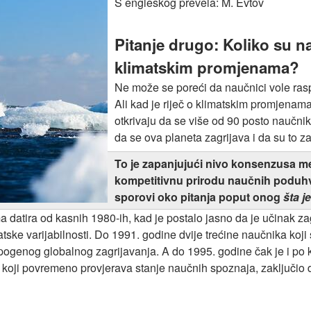
S engleskog prevela: M. Evtov
Pitanje drugo:
Koliko su na
klimatskim promjenama?
Ne može se poreći da naučnici vole ras
Ali kad je riječ o klimatskim promjenama
otkrivaju da se više od 90 posto naučnik
da se ova planeta zagrijava i da su to zagr
To je zapanjujući nivo konsenzusa 
kompetitivnu prirodu naučnih poduhva
sporovi oko pitanja poput onog
šta j
datira od kasnih 1980-ih, kad je postalo jasno da je učinak za
ske varijabilnosti. Do 1991. godine dvije trećine naučnika koji
opogenog globalnog zagrijavanja. A do 1995. godine čak je i po
oji povremeno provjerava stanje naučnih spoznaja, zaključio da