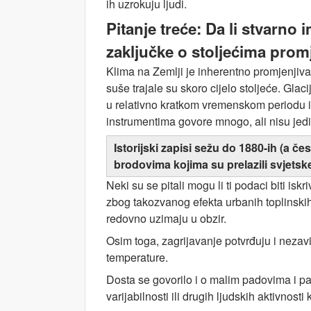
ih uzrokuju ljudi.
Pitanje treće:
Da li stvarno
zaključke o stoljećima pro
Klima na Zemlji je inherentno promjenjiv
suše trajale su skoro cijelo stoljeće. Gl
u relativno kratkom vremenskom periodu i z
instrumentima govore mnogo, ali nisu jed
Istorijski zapisi sežu do 1880-ih (a č
brodovima kojima su prelazili svjetsk
Neki su se pitali mogu li ti podaci biti is
zbog takozvanog efekta urbanih toplinskih 
redovno uzimaju u obzir.
Osim toga, zagrijavanje potvrđuju i nezavi
temperature.
Dosta se govorilo i o malim padovima i pa
varijabilnosti ili drugih ljudskih aktivnos