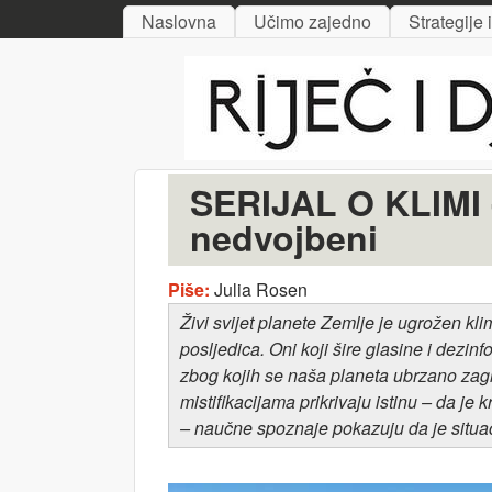
MAIN MENU
Naslovna
Učimo zajedno
Strategije 
Riječ
i djelo
SERIJAL O KLIMI - 
nedvojbeni
Piše:
Julia Rosen
Živi svijet planete Zemlje je ugrožen kl
posljedica. Oni koji šire glasine i dezin
zbog kojih se naša planeta ubrzano zagri
mistifikacijama prikrivaju istinu – da 
– naučne spoznaje pokazuju da je situac