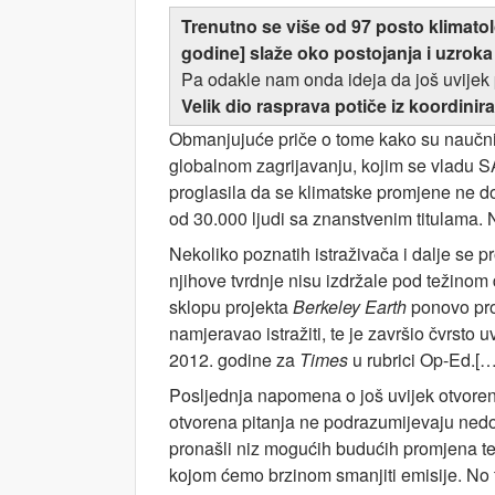
Trenutno se više od 97 posto klimatolo
godine] slaže oko postojanja i uzroka
Pa odakle nam onda ideja da još uvijek
Velik dio rasprava potiče iz koordini
Obmanjujuće priče o tome kako su naučnici
globalnom zagrijavanju, kojim se vladu SA
proglasila da se klimatske promjene ne do
od 30.000 ljudi sa znanstvenim titulama. N
Nekoliko poznatih istraživača i dalje se p
njihove tvrdnje nisu izdržale pod težinom 
sklopu projekta
Berkeley Earth
ponovo proc
namjeravao istražiti, te je završio čvrsto
2012. godine za
Times
u rubrici Op-Ed.[…
Posljednja napomena o još uvijek otvoreni
otvorena pitanja ne podrazumijevaju nedo
pronašli niz mogućih budućih promjena temp
kojom ćemo brzinom smanjiti emisije. No t