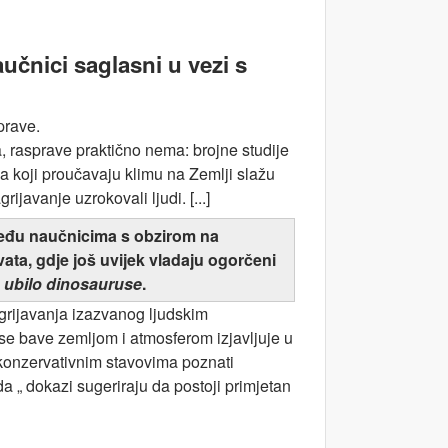
učnici saglasni u vezi s
prave.
, rasprave praktično nema: brojne studije
a koji proučavaju klimu na Zemlji slažu
ijavanje uzrokovali ljudi. [...]
među naučnicima s obzirom na
ta, gdje još uvijek vladaju ogorčeni
e ubilo dinosauruse
.
grijavanja izazvanog ljudskim
 se bave zemljom i atmosferom izjavljuje u
 konzervativnim stavovima poznati
 „ dokazi sugeriraju da postoji primjetan