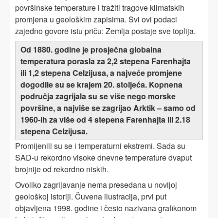
površinske temperature i tražiti tragove klimatskih
promjena u geološkim zapisima. Svi ovi podaci
zajedno govore istu priču: Zemlja postaje sve toplija.
Od 1880. godine je prosječna globalna
temperatura porasla za 2,2 stepena Farenhajta
ili 1,2 stepena Celzijusa, a najveće promjene
dogodile su se krajem 20. stoljeća. Kopnena
područja zagrijala su se više nego morske
površine, a najviše se zagrijao Arktik – samo od
1960-ih za više od 4 stepena Farenhajta ili 2.18
stepena Celzijusa.
Promijenili su se i temperaturni ekstremi. Sada su
SAD-u rekordno visoke dnevne temperature dvaput
brojnije od rekordno niskih.
Ovoliko zagrijavanje nema presedana u novijoj
geološkoj istoriji. Čuvena ilustracija, prvi put
objavljena 1998. godine i često nazivana grafikonom