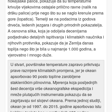
hokejaške palice, pokazuje da su temperaturne
krivulje vijekovima ostajale prilično ravne (nalik na
dršku palice) prije nego što su se naglo krenule prema
gore (lopatica). Temelji se na podacima iz godova
drveća, ledenih jezgara i drugih prirodnih pokazatelja.
A osnovna slika, koja je odoljela decenijama
podjednako detaljnih ispitivanja i klimatskih naučnika i
njihovih protivnika, pokazuje da je Zemlja danas
toplija nego što je bila u najmanje 1.000 godina, a
vjerovatno i mnogo duže.
U stvari, površinske temperature zapravo prikrivaju
prave razmjere klimatskih promjena, jer je okean
apsorbovao 90 posto topline zarobljene
stakleničkim plinovima. Mjerenja koja posljednjih
šest decenija vrše okeanografske ekspedicija i
mreže plutajućih instrumenata pokazuju da se
zagrijavaju svi slojevi okeana. Prema jednoj studiji,
okean je od 1997. do 2015. godine apsorbovao istu