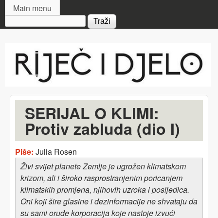
MAIN MENU
Skip to main content
Main menu
Search form
Riječ
i djelo
SERIJAL O KLIMI:
Protiv zabluda (dio I)
Piše:
Julia Rosen
Živi svijet planete Zemlje je
ugrožen klimatskom
krizom,
ali
i široko rasprostranjenim poricanjem
klimatskih
promjena,
njihovih uzroka i posljedica.
Oni koji šire glasine i dezinformacije ne shvataju da
su sami oruđe korporacija koje nastoje izvući