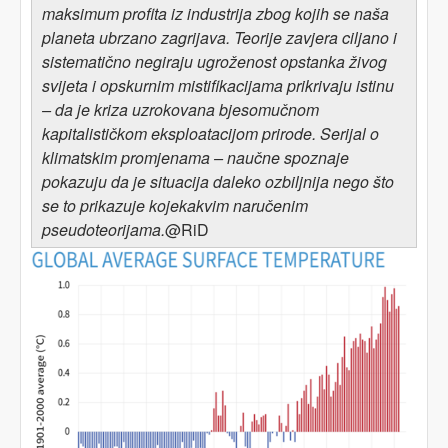
maksimum profita iz industrija zbog kojih se naša
planeta ubrzano zagrijava. Teorije zavjera ciljano i
sistematično negiraju ugroženost opstanka živog
svijeta i opskurnim mistifikacijama prikrivaju istinu
– da je kriza uzrokovana bjesomučnom
kapitalističkom eksploatacijom prirode. Serijal o
klimatskim promjenama –
n
aučne spoznaje
pokazuju da je situacija daleko ozbiljnija nego
što
se to
prikazuj
e
kojekakv
im
naručen
im
pseudoteori
jama.
@RiD