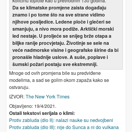
količinu toplote kao u prethodnih 130 godina.
Da se klimatske promjene zaista događaju
znamo i po tome što na sve strane vidimo
njihove posljedice. Ledene ploče i glečeri se
smanjuju, a nivo mora podiže. Arktički morski
led nestaje. U proljeće se snijeg brže otapa a
biljke ranije procvjetaju. Životinje se sele na
veće nadmorske visine i geografske širine da bi
pronašle hladnije uslove. A suše, poplave i
šumski požari postaju sve ekstremniji.
Mnoge od ovih promjena bile su predviđene
modelima, a sad se golim okom zapaža kako se
ostvaruju.
IZVOR:
The New York Times
Objavljeno: 19/4/2021.
Ostali tekstovi serijala o klimi:
Protiv zabluda (dio II): nalazi nauke su nedvojbeni
Protiv zabluda (dio III): nije do Sunca a ni do vulkana