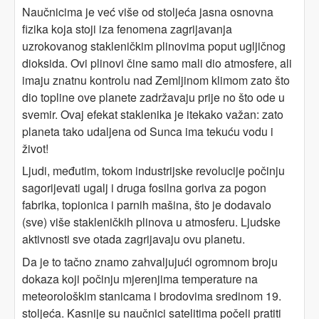
Naučnicima je već više od stoljeća jasna osnovna
fizika koja stoji iza fenomena zagrijavanja
uzrokovanog stakleničkim plinovima poput ugljičnog
dioksida. Ovi plinovi čine samo mali dio atmosfere, ali
imaju znatnu kontrolu nad Zemljinom klimom zato što
dio topline ove planete zadržavaju prije no što ode u
svemir. Ovaj efekat staklenika je itekako važan: zato
planeta tako udaljena od Sunca ima tekuću vodu i
život!
Ljudi, međutim, tokom industrijske revolucije počinju
sagorijevati ugalj i druga fosilna goriva za pogon
fabrika, topionica i parnih mašina, što je dodavalo
(sve) više stakleničkih plinova u atmosferu. Ljudske
aktivnosti sve otada zagrijavaju ovu planetu.
Da je to tačno znamo zahvaljujući ogromnom broju
dokaza koji počinju mjerenjima temperature na
meteorološkim stanicama i brodovima sredinom 19.
stoljeća. Kasnije su naučnici satelitima počeli pratiti