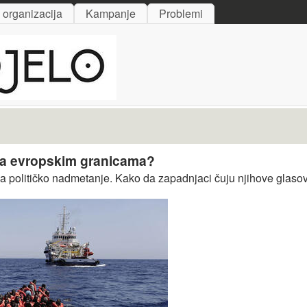
Skip to main content
i organizacija
Kampanje
Problemi
 na evropskim granicama?
te za političko nadmetanje. Kako da zapadnjaci čuju njihove glaso