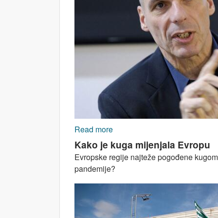
Read more
about Protraćena kriza Zapad
Kako je kuga mijenjala Evropu
Evropske regije najteže pogođene kugom st
pandemije?