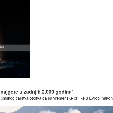
 će nam ratovati za hranu i vodu!
'najgore u zadnjih 2.000 godina'
z Rimskog carstva otkriva da su vremenske prilike u Evropi nak