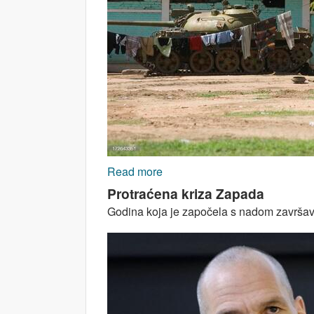
Read more
about Afrički pogled na evrop
Protraćena kriza Zapada
Godina koja je započela s nadom završava