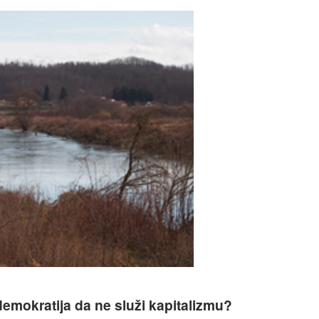
 trci za obnovljivom energijom!
demokratija da ne služi kapitalizmu?