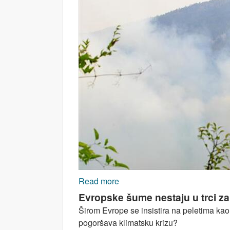
Read more
about Klimatska kriza: evropsk
Evropske šume nestaju u trci z
Širom Evrope se insistira na peletima kao
pogoršava klimatsku krizu?