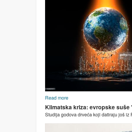
Read more
about KLIMATSKA KRIZA: Djeca
Klimatska kriza: evropske suše 
Studija godova drveća koji datiraju još i