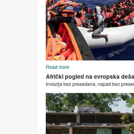
Read more
about Mislite da znate šta se
Afrički pogled na evropska deš
Invazija bez presedana, napad bez presed