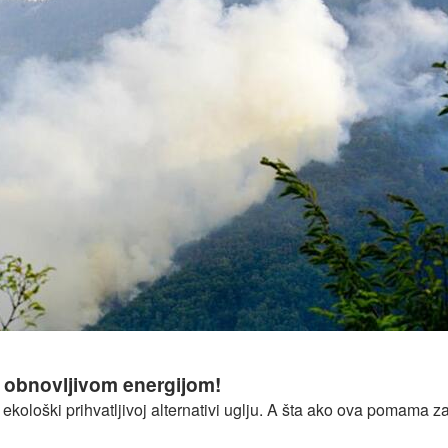
e suše 'najgore u zadnjih 2.000 godina'
a obnovljivom energijom!
 ekološki prihvatljivoj alternativi uglju. A šta ako ova pomama 