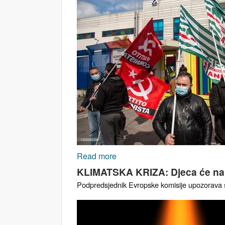
Read more
about Kako je kuga mijenjala
KLIMATSKA KRIZA: Djeca će nam 
Podpredsjednik Evropske komisije upozorava št