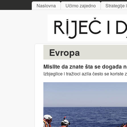
MAIN MENU
Naslovna
Učimo zajedno
Strategije 
Riječ
i djelo
Evropa
Mislite da znate šta se događa
Izbjeglice i tražioci azila često se koris