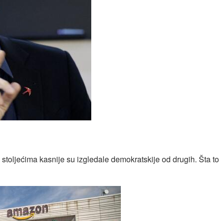
a
oljećima kasnije su izgledale demokratskije od drugih. Šta to z