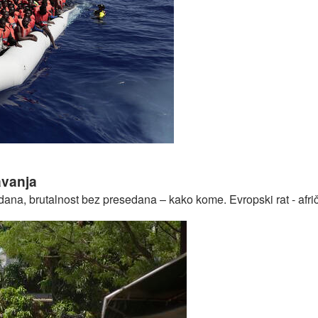
 događa na evropskim granicama?
avanja
ana, brutalnost bez presedana – kako kome. Evropski rat - afri