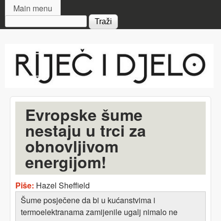
MAIN MENU
Skip to main content
Main menu
Search form
Riječ
i djelo
Evropske šume
nestaju u trci za
obnovljivom
energijom!
Piše:
Hazel Sheffield
Šume posječene da bi u kućanstvima i
termoelektranama zamijenile ugalj nimalo ne