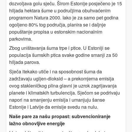
dozvoljava golu sječu. Širom Estonije posječeno je 15
hiljada hektara šume u područjima obuhvaćenim
programom Natura 2000. Iako je za samo pet godina
ogoljeno 80% tog područja, planira se i daljnje
popuštanje propisa u estonskim nacionalnim
parkovima.
Zbog uništavanja šuma trpe i ptice. U Estoniji se
populacija šumskih ptica svake godine smanji za 50
hiljada parova.
Sječa itekako utiče i na sposobnost šuma da
zadržavaju ugljen-dioksid – a prekomjerna emisija
ovog stakleničkog plina glavni je uzrok zagrijavanja
planete i klimatskih turbulencija. Sječom se podrivaju
napori na smanjenju emisija i umanjuju šanse
Estonije i Latvije da emisije svedu na nulu.
Naše pare za našu propast: subvencioniranje
lažno obnovljive energije