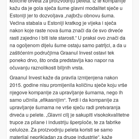
količine drveta za proizvodnju peleta. Iz te kompanije
kažu da je gola sječa šume glavni modalitet sječe u
Estoniji jer to dozvoljava „najbržu obnovu šuma.
Većina stabala u Estoniji kratkog je vijeka i sječa
nakon koje raste nova šuma znači da će svo drveće
rasti zajedno i biti iste starosti.” U praksi ovo znači da
na ogoljenom dijelu šume ostaju samo patrljci, a da u
zaštićenim područjima Graanul Invest ostavi tek
poneko drvo, što onda predstavlja kao napor na
očuvanju raznolikosti biljnih vrsta.
Graanul Invest kaže da pravila izmijenjena nakon
2015. godine nisu promijenila količinu sječe koju vrše
njegove kompanije za upravljanje šumama, nego ih
samo učinila „efikasnijim“. Tvrdi i da kompanije za
upravljanje šumama ne vrše sječu radi pretvaranja
drveća u pelete. „Glavni cilj je sakupiti visokokvalitetne
trupce za pilane i industriju šperploče, te za fabrike
celuloze. Za proizvodnju peleta koristi se samo
materijal neprikladan za druge industrije”, kaže