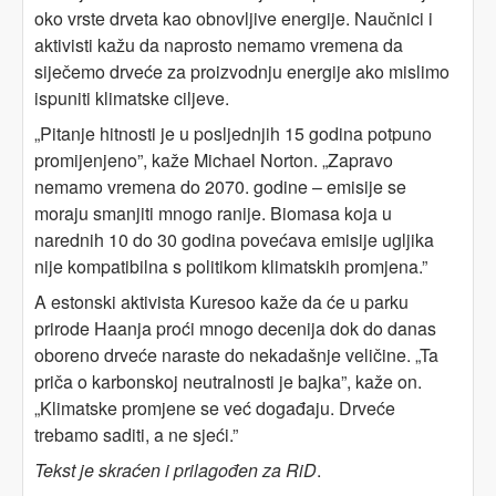
oko vrste drveta kao obnovljive energije. Naučnici i
aktivisti kažu da naprosto nemamo vremena da
siječemo drveće za proizvodnju energije ako mislimo
ispuniti klimatske ciljeve.
„Pitanje hitnosti je u posljednjih 15 godina potpuno
promijenjeno”, kaže Michael Norton. „Zapravo
nemamo vremena do 2070. godine – emisije se
moraju smanjiti mnogo ranije. Biomasa koja u
narednih 10 do 30 godina povećava emisije ugljika
nije kompatibilna s politikom klimatskih promjena.”
A estonski aktivista Kuresoo kaže da će u parku
prirode Haanja proći mnogo decenija dok do danas
oboreno drveće naraste do nekadašnje veličine. „Ta
priča o karbonskoj neutralnosti je bajka”, kaže on.
„Klimatske promjene se već događaju. Drveće
trebamo saditi, a ne sjeći.”
Tekst je skraćen i prilagođen za RiD
.