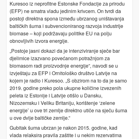
Kuresoo iz neprofitne Estonske Fondacije za prirodu
(EFP) ne smatra vladu jedinim krivcem. On tvrdi da
postoji direktna spona između ubrzanog uništavanja
baltičkih šuma i subvencioniranog razvoja industrije
biomase – koji podržavaju politike EU na polju
obnovljivih izvora energije.
„Postoje jasni dokazi da je intenziviranje sječe bar
djelimice izazvano povećanom potražnjom za
biomasom radi proizvodnje energije”, navodi se u
izvještaju za EFP i Ornitološko društvo Latvije na
kojem je radio i Kuresoo. „S obzirom na to da je samo
2019. godine preko pola ukupne količine izvezenih
peleta iz Estonije i Latvije otišlo u Dansku,
Nizozemsku i Veliku Britaniju, korištenje ‘zelene
energije’ u ove tri zemlje direktno utiče na sječu šuma
u ove dvije baltičke zemlje.”
Gubitak šuma ubrzan je nakon 2015. godine, kad
vlada relaksira pravila zaštite i u nekim rezervatima