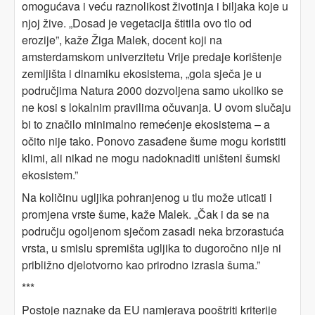
omogućava i veću raznolikost životinja i biljaka koje u
njoj žive. „Dosad je vegetacija štitila ovo tlo od
erozije”, kaže Žiga Malek, docent koji na
amsterdamskom univerzitetu Vrije predaje korištenje
zemljišta i dinamiku ekosistema, „gola sječa je u
područjima Natura 2000 dozvoljena samo ukoliko se
ne kosi s lokalnim pravilima očuvanja. U ovom slučaju
bi to značilo minimalno remećenje ekosistema – a
očito nije tako. Ponovo zasađene šume mogu koristiti
klimi, ali nikad ne mogu nadoknaditi uništeni šumski
ekosistem.”
Na količinu ugljika pohranjenog u tlu može uticati i
promjena vrste šume, kaže Malek. „Čak i da se na
području ogoljenom sječom zasadi neka brzorastuća
vrsta, u smislu spremišta ugljika to dugoročno nije ni
približno djelotvorno kao prirodno izrasla šuma.”
***
Postoje naznake da EU namjerava pooštriti kriterije