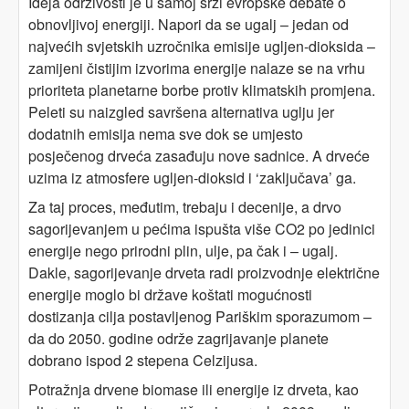
Ideja održivosti je u samoj srži evropske debate o
obnovljivoj energiji. Napori da se ugalj – jedan od
najvećih svjetskih uzročnika emisije ugljen-dioksida –
zamijeni čistijim izvorima energije nalaze se na vrhu
prioriteta planetarne borbe protiv klimatskih promjena.
Peleti su naizgled savršena alternativa uglju jer
dodatnih emisija nema sve dok se umjesto
posječenog drveća zasađuju nove sadnice. A drveće
uzima iz atmosfere ugljen-dioksid i ‘zaključava’ ga.
Za taj proces, međutim, trebaju i decenije, a drvo
sagorijevanjem u pećima ispušta više CO2 po jedinici
energije nego prirodni plin, ulje, pa čak i – ugalj.
Dakle, sagorijevanje drveta radi proizvodnje električne
energije moglo bi države koštati mogućnosti
dostizanja cilja postavljenog Pariškim sporazumom –
da do 2050. godine održe zagrijavanje planete
dobrano ispod 2 stepena Celzijusa.
Potražnja drvene biomase ili energije iz drveta, kao