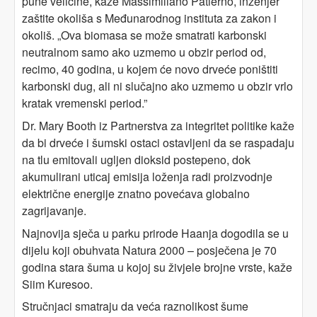
pune veličine, kaže Massimiliano Patierno, inženjer
zaštite okoliša s Međunarodnog instituta za zakon i
okoliš. „Ova biomasa se može smatrati karbonski
neutralnom samo ako uzmemo u obzir period od,
recimo, 40 godina, u kojem će novo drveće poništiti
karbonski dug, ali ni slučajno ako uzmemo u obzir vrlo
kratak vremenski period.”
Dr. Mary Booth iz Partnerstva za integritet politike kaže
da bi drveće i šumski ostaci ostavljeni da se raspadaju
na tlu emitovali ugljen dioksid postepeno, dok
akumulirani uticaj emisija loženja radi proizvodnje
električne energije znatno povećava globalno
zagrijavanje.
Najnovija sječa u parku prirode Haanja dogodila se u
dijelu koji obuhvata Natura 2000 – posječena je 70
godina stara šuma u kojoj su živjele brojne vrste, kaže
Siim Kuresoo.
Stručnjaci smatraju da veća raznolikost šume