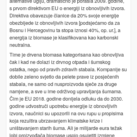
alternative uglju, dramatično je porasla 2009. godine,
s prvom direktivom EU o energiji iz obnovljivih izvora.
Direktiva obavezuje članice da 20% svoje energije
obezbijede iz obnovljivih izvora [podsjećamo da za
Bosnu i Hercegovinu ta stopa iznosi 40%, op. ur.], a
energija iz biomase je klasifikovana kao karbonski
neutralna.
Time je drvena biomasa kategorisana kao obnovljiva
čak i kad ne dolazi iz drvnog otpada i šumskog
ostatka, nego od pravih-zdravih stabala. Kompanije su
dobile zeleno svjetlo da pelete prave iz posječenih
stabala, ne samo od nusproizvoda sječe za druge
namjene, a sve u ime održivog upravljanja šumama.
Čim je EU 2018. godine donijela odluku da do 2030.
godine udvostruči upotrebu energije iz obnovljivih
izvora, naučnici su upozorili na ovu rupu u propisima
koja rezultira ubrzavanjem klimatske krize i
uništavanjem starih šuma. Ali je milijarde eura težak
lobi proizvođača biomase uspio osujetiti izmjene