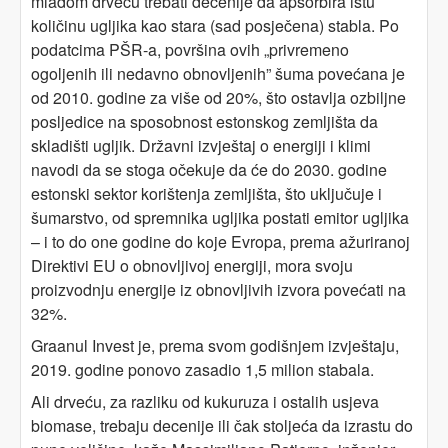
mladom drveću trebati decenije da apsorbira istu
količinu ugljika kao stara (sad posječena) stabla. Po
podatcima PŠR-a, površina ovih „privremeno
ogoljenih ili nedavno obnovljenih” šuma povećana je
od 2010. godine za više od 20%, što ostavlja ozbiljne
posljedice na sposobnost estonskog zemljišta da
skladišti ugljik. Državni izvještaj o energiji i klimi
navodi da se stoga očekuje da će do 2030. godine
estonski sektor korištenja zemljišta, što uključuje i
šumarstvo, od spremnika ugljika postati emitor ugljika
– i to do one godine do koje Evropa, prema ažuriranoj
Direktivi EU o obnovljivoj energiji, mora svoju
proizvodnju energije iz obnovljivih izvora povećati na
32%.
Graanul Invest je, prema svom godišnjem izvještaju,
2019. godine ponovo zasadio 1,5 milion stabala.
Ali drveću, za razliku od kukuruza i ostalih usjeva
biomase, trebaju decenije ili čak stoljeća da izrastu do