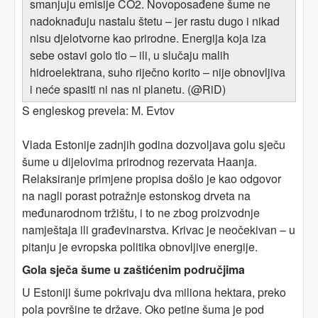
smanjuju emisije CO2. Novoposađene šume ne
nadoknađuju nastalu štetu – jer rastu dugo i nikad
nisu djelotvorne kao prirodne. Energija koja iza
sebe ostavi golo tlo – ili, u slučaju malih
hidroelektrana, suho riječno korito – nije obnovljiva
i neće spasiti ni nas ni planetu. (@RiD)
S engleskog prevela: M. Evtov
Vlada Estonije zadnjih godina dozvoljava golu sječu
šume u dijelovima prirodnog rezervata Haanja.
Relaksiranje primjene propisa došlo je kao odgovor
na nagli porast potražnje estonskog drveta na
međunarodnom tržištu, i to ne zbog proizvodnje
namještaja ili građevinarstva. Krivac je neočekivan – u
pitanju je evropska politika obnovljive energije.
Gola sječa šume u zaštićenim područjima
U Estoniji šume pokrivaju dva miliona hektara, preko
pola površine te države. Oko petine šuma je pod