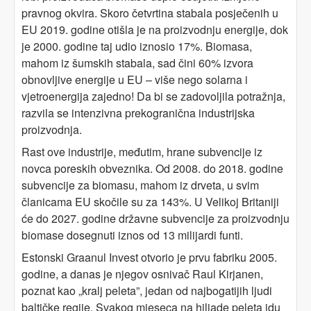
pravnog okvira. Skoro četvrtina stabala posječenih u
EU 2019. godine otišla je na proizvodnju energije, dok
je 2000. godine taj udio iznosio 17%. Biomasa,
mahom iz šumskih stabala, sad čini 60% izvora
obnovljive energije u EU – više nego solarna i
vjetroenergija zajedno! Da bi se zadovoljila potražnja,
razvila se intenzivna prekogranična industrijska
proizvodnja.
Rast ove industrije, međutim, hrane subvencije iz
novca poreskih obveznika. Od 2008. do 2018. godine
subvencije za biomasu, mahom iz drveta, u svim
članicama EU skočile su za 143%. U Velikoj Britaniji
će do 2027. godine državne subvencije za proizvodnju
biomase dosegnuti iznos od 13 milijardi funti.
Estonski Graanul Invest otvorio je prvu fabriku 2005.
godine, a danas je njegov osnivač Raul Kirjanen,
poznat kao „kralj peleta”, jedan od najbogatijih ljudi
baltičke regije. Svakog mjeseca na hiljade peleta idu