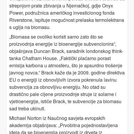
strepnjom prate zbivanja u Njemačkoj, gdje Onyx
Power, podružnica američkog investicionog fonda
Riverstone, ispituje mogućnost prelaska termolektrana
s uglja na biomasu.
„Biomasa se ovoliko koristi samo zato što se
proizvodnja energije iz bioenergije subvencionira”,
objašnjava Duncan Brack, saradnik londonskog think-
tanka Chatham House. „Faktički plaćamo porast
emisija karbona u atmosferu, što je apsurdno trošenje
javnog novca.” Brack kaže da je 2009. godine direktiva
EU o energiji iz obnovljivih izvora pokrenula lavinu
subvencija za obnovljivu energiju. No otad su
drastično pale cijene proizvodnje struje iz solarne i
vjetroenergije, ističe Brack, te subvencije za biomasu
sad treba ukinuti.
Michael Norton iz Naučnog savjeta evropskih
akademija objašnjava: „Prvobitna pojednostavljena
ideja da se bioenergija proizvodi iz drveta iz