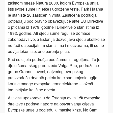
zaštitom mreže Natura 2000, kojom Evropska unija
štiti svoje šume i rijetke i ugrožene vrste. Park Haanja
je stanište 20 zaštićenih vrsta. Zaštićena područja
potpadaju pod pravno obavezujuće akte EU Direktive
o pticama iz 1979. godine i Direktive o staništima iz
1992. godine. Ali sječu šume reguliše domaće
zakonodavstvo, a Estonija dozvoljava sječu ukoliko se
ne radi o specijalnim staništima i močvarama, ili se ne
odvija tokom sezone parenja ptica.
Sad su cijela područja pod šumom – ogoljena. To je
djelo šumarskog preduzeća Valga Puu, podružnice
grupe Graanul Invest, najvećeg evropskog
proizvođača drvenih peleta koje sad umjesto uglja
koriste mnoge evropske termoelektrane – ložeći
industrijske količine drveta.
Aktivisti upozoravaju da Estonija ovim krši evropske
direktive i podriva napore na ostvarivanju ciljeva
Evropske unije u pogledu klimatske krize. No Siim