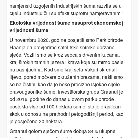
namjenski uzgojenih industrijskih šuma razvila se u
cijelu industriju čiji su efekti suprotni namjeravanim.”
Ekološka vrijednost šume nasuprot ekonomskoj
vrijednosti šume
U novembru 2020. godine posjetili smo Park prirode
Haanja da provjerimo satelitske snimke ubrzane
sječe. Vozili smo se kroz seoca s drvenim kućama,
kraj širokih tamnih jezera i krava koje su mirno pasle
na pašnjacima. Kad smo kraj sela Vakari skrenuli
lijevo, pored močvara okruženih brezama, našli smo
se na čistini: kao da je neko precizno isjekao cijele
pravougaonike šume. Investitorska grupa Graanul je
od 2016. godine do danas u ovom parku prirode
posjekla više od 100 hektara šume, što je drastičan
skok u odnosu na prethodni petogodišnji period, kad
je posječeno 20 hektara.
Graanul golom sječom šume dobija 84% ukupne