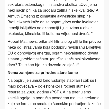
sekretara estonskog ministarstva okoliša. „Ovo je na
neki način prilika za prodaju zaliha niske kvalitete.” Ali
Almuth Ernsting iz klimatske aktivističke skupine
Biofuelwatch kaže da se pojam „drvo niske kvalitete”
temelji isključivo na ekonomiji i „ne uzima u obzir
ekološku, klimatsku ili kulturnu vrijednost drveća.”
Robert Matthews, britanski klimatolog čiji je tim proveo
neka od istraživanja koja podupiru revidiranu Direktivu
EU o obnovljivoj energiji, pojam nekvalitetnog drveta
smatra „problematičnim” jer: “Šta znači niskokvalitetno
drvo? To je kao bjanko dozvola za sječu.”
Nema zamjene za prirodne stare šume
Na papiru je šumski fond Estonije stabilan i čak se i
malo povećava – po estonskoj Procjeni šumskih
resursa za 2020. godinu (PŠR). A na terenu smo
zatekli ogoljena područja posađena malim smrekama,
koje se formalno smatraju šumskim područjem iako će