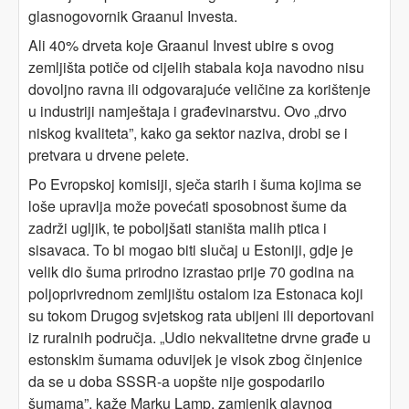
glasnogovornik Graanul Investa.
Ali 40% drveta koje Graanul Invest ubire s ovog
zemljišta potiče od cijelih stabala koja navodno nisu
dovoljno ravna ili odgovarajuće veličine za korištenje
u industriji namještaja i građevinarstvu. Ovo „drvo
niskog kvaliteta”, kako ga sektor naziva, drobi se i
pretvara u drvene pelete.
Po Evropskoj komisiji, sječa starih i šuma kojima se
loše upravlja može povećati sposobnost šume da
zadrži ugljik, te poboljšati staništa malih ptica i
sisavaca. To bi mogao biti slučaj u Estoniji, gdje je
velik dio šuma prirodno izrastao prije 70 godina na
poljoprivrednom zemljištu ostalom iza Estonaca koji
su tokom Drugog svjetskog rata ubijeni ili deportovani
iz ruralnih područja. „Udio nekvalitetne drvne građe u
estonskim šumama oduvijek je visok zbog činjenice
da se u doba SSSR-a uopšte nije gospodarilo
šumama”, kaže Marku Lamp, zamjenik glavnog