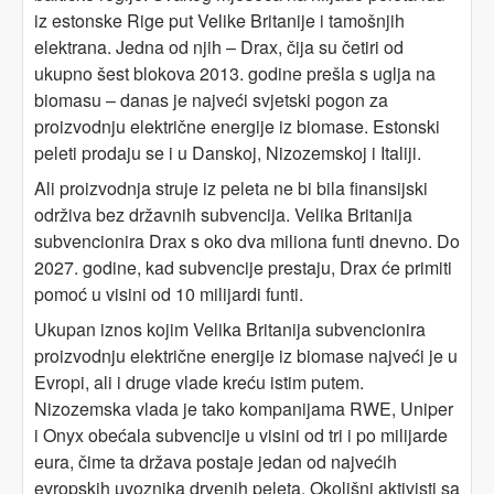
iz estonske Rige put Velike Britanije i tamošnjih
elektrana. Jedna od njih – Drax, čija su četiri od
ukupno šest blokova 2013. godine prešla s uglja na
biomasu – danas je najveći svjetski pogon za
proizvodnju električne energije iz biomase. Estonski
peleti prodaju se i u Danskoj, Nizozemskoj i Italiji.
Ali proizvodnja struje iz peleta ne bi bila finansijski
održiva bez državnih subvencija. Velika Britanija
subvencionira Drax s oko dva miliona funti dnevno. Do
2027. godine, kad subvencije prestaju, Drax će primiti
pomoć u visini od 10 milijardi funti.
Ukupan iznos kojim Velika Britanija subvencionira
proizvodnju električne energije iz biomase najveći je u
Evropi, ali i druge vlade kreću istim putem.
Nizozemska vlada je tako kompanijama RWE, Uniper
i Onyx obećala subvencije u visini od tri i po milijarde
eura, čime ta država postaje jedan od najvećih
evropskih uvoznika drvenih peleta. Okolišni aktivisti sa