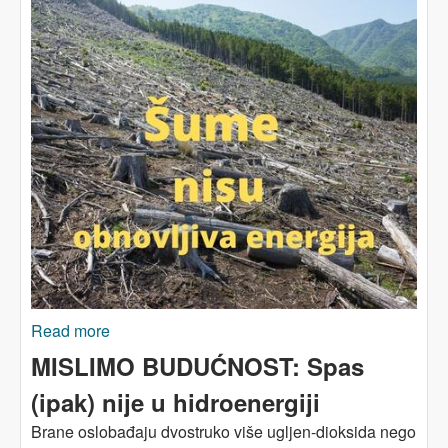
Read more
about EVROPSKA UNIJA POTPOMAŽE
UBIJANJE EVROPSKIH ŠUMA?
MISLIMO BUDUĆNOST: Spas
(ipak) nije u hidroenergiji
Brane oslobađaju dvostruko više ugljen-dioksida nego