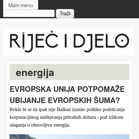
MAIN MENU
Skip to main content
Main menu
Search form
Riječ
i djelo
energija
EVROPSKA UNIJA POTPOMAŽE
UBIJANJE EVROPSKIH ŠUMA?
Reklo bi se da ipak nije Balkan izumio
politiku
podsticanja
korporacijskog uništavanja prirodnih dobara - pod izlikom
ulaganja u obnovljivu energiju.