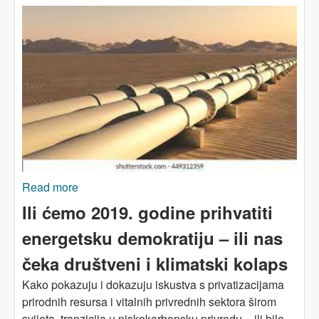
Read more
about MISLIMO BUDUĆNOST: Šta s prirodnim
gasom?
Ili ćemo 2019. godine prihvatiti
energetsku demokratiju – ili nas
čeka društveni i klimatski kolaps
Kako pokazuju i dokazuju iskustva s privatizacijama
prirodnih resursa i vitalnih privrednih sektora širom
svijeta, tranzicija u niskokarbonsku privredu – ili bilo