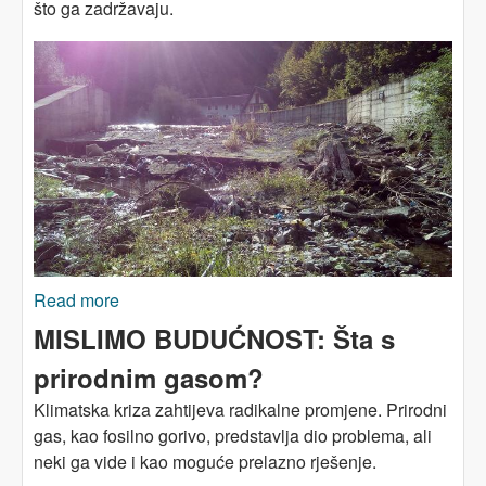
što ga zadržavaju.
Read more
about MISLIMO BUDUĆNOST: Spas (ipak) nije
u hidroenergiji
MISLIMO BUDUĆNOST: Šta s
prirodnim gasom?
Klimatska kriza zahtijeva radikalne promjene. Prirodni
gas, kao fosilno gorivo, predstavlja dio problema, ali
neki ga vide i kao moguće prelazno rješenje.