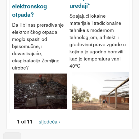
uređaji“
elektronskog
otpada?
Spajajući lokalne
materijale i tradicionalne
Da li bi nas prerađivanje
tehnike s modernom
elektroničkog otpada
tehnologijom, arhitekti i
moglo spasiti od
građevinci prave zgrade u
bjesomučne, i
kojima je ugodno boraviti i
devastirajuće,
kad je temperatura vani
eksploatacije Zemljine
40°C.
utrobe?
1 of 11
sljedeća ›