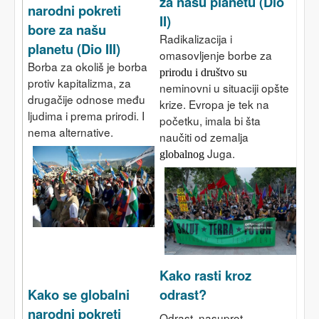
za našu planetu (Dio
narodni pokreti
II)
bore za našu
Radikalizacija i
planetu (Dio III)
omasovljenje borbe za
Borba za okoliš je borba
prirodu i društvo
su
protiv kapitalizma, za
neminovni u situaciji opšte
drugačije odnose među
krize. Evropa je tek na
ljudima i prema prirodi. I
početku, imala bi šta
nema alternative.
naučiti od zemalja
Juga.
globalnog
Kako rasti kroz
Kako se globalni
odrast?
narodni pokreti
Odrast, nasuprot