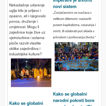
Nekadašnje udarenje
novi sistem
uglja bilo je prljavo i
„
Čovječanstvo se suočava s
opasno, ali i njegovalo
velikom dilemom: nastaviti
ponos, druženje i
putem kapitalizma, razaranja i
umjetnost. Mogu li
zajednice koje žive uz
smrti, ili odabrati put sklada s
vjetroturbine i solarne
prirodom i poštovanja života.”
ploče razviti vlastite
oblike zajedništva i
industrijske kulture?
Kako se globalni
narodni pokreti bore
Kako se globalni