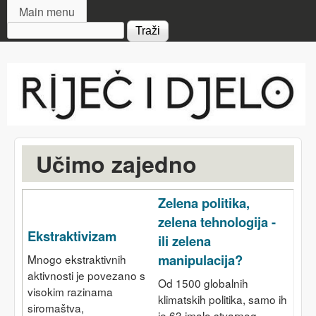
MAIN MENU
Skip to main content
Main menu
Search form
Riječ
i djelo
Učimo zajedno
Zelena politika,
zelena tehnologija -
Ekstraktivizam
ili zelena
manipulacija?
Mnogo ekstraktivnih
aktivnosti je povezano s
Od 1500 globalnih
visokim razinama
klimatskih politika, samo ih
siromaštva,
je 63 imalo stvarnog