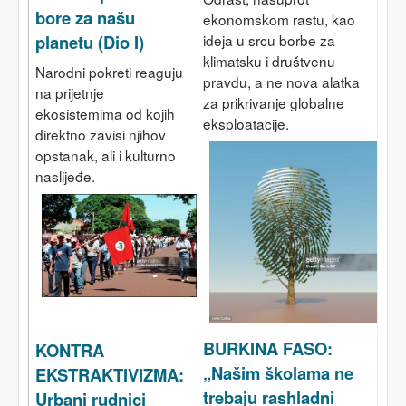
bore za našu
ekonomskom rastu, kao
ideja u srcu borbe za
planetu (Dio I)
klimatsku i društvenu
Narodni pokreti reaguju
pravdu, a ne nova alatka
na prijetnje
za prikrivanje globalne
ekosistemima od kojih
eksploatacije.
direktno zavisi njihov
opstanak, ali i kulturno
naslijeđe.
BURKINA FASO:
KONTRA
„Našim školama ne
EKSTRAKTIVIZMA:
trebaju rashladni
Urbani rudnici