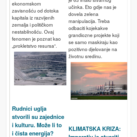
ekonomskom
učinka. Eto gdje nas je
zavisnošću od dotoka
dovela zelena
kapitala iz razvijenih
manipulacija. Treba
zemalja i političkom
odbaciti kojekakve
nestabilnošću. Ovaj
grandiozne projekte koji
fenomen je poznat kao
se samo maskiraju kao
„prokletstvo resursa“.
pozitivno djelovanje na
životnu sredinu.
Rudnici uglja
stvorili su zajednice
i kulturu. Može li to
KLIMATSKA KRIZA:
i čista energija?
Imperativ je stvoriti