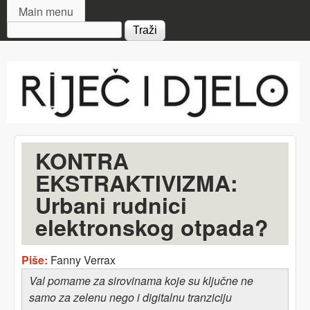
MAIN MENU
Skip to main content
Main menu
Search form
Riječ
i djelo
KONTRA
EKSTRAKTIVIZMA:
Urbani rudnici
elektronskog otpada?
Piše:
Fanny Verrax
Val pomame za sirovinama koje su ključne ne
samo za zelenu nego i digitalnu tranziciju