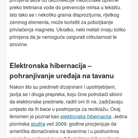
preko tretmana vode do prevencije mirisa u tekstilu.
Isto tako se i nekoliko grama disprozijuma, rijetkog
zemnog elementa, može koristiti za poboljšanje
privlačenja magneta. Ukratko, neki metali imaju toliko
primjena da je nemoguće osigurati cirkularnost te
sirovine.
Elektronska hibernacija –
pohranjivanje uređaja na tavanu
Nakon što su predmeti dizajnirani i upotrijebljeni,
javlja se i druga prepreka, koju čine potrošači skloni
da elektronske predmete, radili oni ili ne, zadržavaju
umjesto da ih bace u postrojenja za reciklažu. Ovaj
fenomen je poznat kao
elektronska hibernacija
. Jedna
pionirska
studija
već 2009. godine procjenjuje da
američka domaćinstva na tavanima i u podrumima