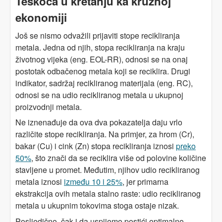
Teškoća u kretanju ka kružnoj
ekonomiji
Još se nismo odvažili prijaviti stope recikliranja
metala. Jedna od njih, stopa recikliranja na kraju
životnog vijeka (eng. EOL-RR), odnosi se na onaj
postotak odbačenog metala koji se reciklira. Drugi
indikator, sadržaj recikliranog materijala (eng. RC),
odnosi se na udio recikliranog metala u ukupnoj
proizvodnji metala.
Ne iznenađuje da ova dva pokazatelja daju vrlo
različite stope recikliranja. Na primjer, za hrom (Cr),
bakar (Cu) i cink (Zn) stopa recikliranja iznosi
preko
50%
, što znači da se reciklira više od polovine količine
stavljene u promet. Međutim, njihov udio recikliranog
metala iznosi
između 10 i 25%
, jer primarna
ekstrakcija ovih metala stalno raste: udio recikliranog
metala u ukupnim tokovima stoga ostaje nizak.
Posljedično, čak i da uspijemo postići optimalno