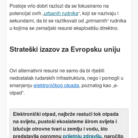
Postoje vrlo dobri razlozi da se fokusiramo na
potencijal ovih „
urbanih rudnika
“, koji se nazivaju i
sekundarni, da bi se razlikovali od „primarnih“ rudnika
u kojima se zemaljski resursi eksploatišu direktno.
Strateški izazov za Evropsku uniju
Ovi alternativni resursi ne samo da bi riješili
nedostatak rudarskih infrastruktura, nego i pomogli u
smanjenju
elektron
ičk
og otpada
, poznatog kao „e-
otpad”.
Elektron
ičk
i
otpad, najbrže rastući tok otpada
na svijetu, pustoši ekosisteme širom svijeta i
izlučuje otrovne tvari u zemlju i vodu, što
predstavlja ogromnu
prijetnju zdravlju
, naročito