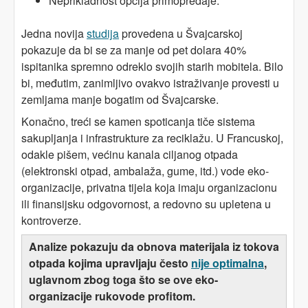
Neprikladnost opcija primopredaje.
Jedna novija
studija
provedena u Švajcarskoj
pokazuje da bi se za manje od pet dolara 40%
ispitanika spremno odreklo svojih starih mobitela. Bilo
bi, međutim, zanimljivo ovakvo istraživanje provesti u
zemljama manje bogatim od Švajcarske.
Konačno, treći se kamen spoticanja tiče sistema
sakupljanja i infrastrukture za reciklažu. U Francuskoj,
odakle pišem, većinu kanala ciljanog otpada
(elektronski otpad, ambalaža, gume, itd.) vode eko-
organizacije, privatna tijela koja imaju organizacionu
ili finansijsku odgovornost, a redovno su upletena u
kontroverze.
A
nalize pokazuju da obnova materijala iz tokova
otpada kojima upravljaju često
nije optimalna
,
uglavnom zbog toga što se ove eko-
organizacije rukovode profitom.