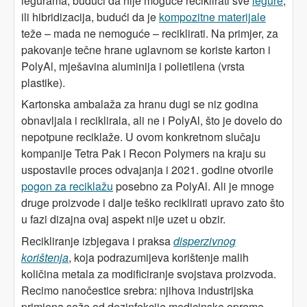
legurama, budući da nije moguće reciklirati sve
legure
,
ili hibridizacija, budući da je
kompozitne materijale
teže – mada ne nemoguće – reciklirati. Na primjer, za
pakovanje tečne hrane uglavnom se koriste karton i
PolyAl, mješavina aluminija i polietilena (vrsta
plastike).
Kartonska ambalaža za hranu dugi se niz godina
obnavljala i reciklirala, ali ne i PolyAl, što je dovelo do
nepotpune reciklaže. U ovom konkretnom slučaju
kompanije Tetra Pak i Recon Polymers na kraju su
uspostavile proces odvajanja i 2021. godine otvorile
pogon za reciklažu
posebno za PolyAl. Ali je mnoge
druge proizvode i dalje teško reciklirati upravo zato što
u fazi dizajna ovaj aspekt nije uzet u obzir.
Recikliranje izbjegava i praksa
disperzivnog
korištenja
, koja podrazumijeva korištenje malih
količina metala za modificiranje svojstava proizvoda.
Recimo nanočestice srebra: njihova industrijska
primjena seže od dezinfekcije medicinske opreme