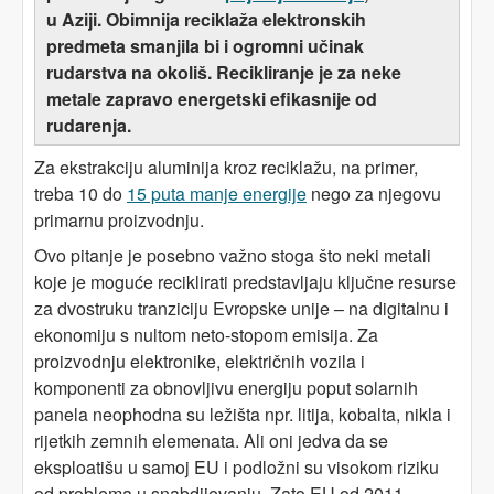
u Aziji.
Obimnija
reciklaža elektronskih
predmeta smanjila bi i ogromni učinak
rudarstva na okoliš. Recikliranje je za neke
metale zapravo energetski efikasnije od
rudarenja.
Za ekstrakciju aluminija kroz reciklažu, na primer,
treba 10 do
15 puta manje energije
nego za njegovu
primarnu proizvodnju.
Ovo pitanje je posebno važno stoga što neki metali
koje je moguće reciklirati predstavljaju ključne resurse
za dvostruku tranziciju Evropske unije – na digitalnu i
ekonomiju s nultom neto-stopom emisija. Za
proizvodnju elektronike, električnih vozila i
komponenti za obnovljivu energiju poput solarnih
panela neophodna su ležišta npr. litija, kobalta, nikla i
rijetkih zemnih elemenata. Ali oni jedva da se
eksploatišu u samoj EU i podložni su visokom riziku
od problema u snabdijevanju. Zato EU od 2011.