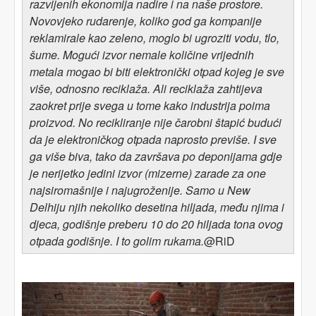
razvijenih ekonomija nadire i na naše prostore.
Novovjeko rudarenje, koliko god ga kompanije
reklamirale kao zeleno, moglo bi ugroziti vodu, tlo,
šume. Mogući izvor nemale količine vrijednih
metala mogao bi biti elektronički otpad kojeg je sve
više, odnosno reciklaža. Ali reciklaža zahtijeva
zaokret prije svega u tome kako industrija poima
proizvod. No recikliranje nije čarobni štapić budući
da je elekt
roničkog otpada
naprosto previš
e. I sve
ga više biva, tako da završava po deponijama gdje
je nerijetko jedini izvor (mizerne) zarade za one
najsiromašnij
e
i najugroženij
e. Sa
mo u New
Delhiju njih nekoliko desetina hiljada, među njima i
djeca, godišnje preberu 10 do 20 hiljada tona ovog
otpada godišnje. I to golim rukama.
@RiD