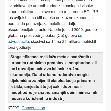
iskorištavanje urbanih rudarskih naslaga i visoke
stope recikliranja za sve metale (mjereno u EOL-RR),
još uvijek bismo bili daleko od kružne ekonomije,
budući da potražnja za metalima i dalje
eksponencijalno raste. Na primjer, od 2000. godine
globalna proizvodnja bakra (Cu) gotovo
se
udvostručila
, skočivši sa 14 na 25 miliona metričkih
tona godišnje.
Stoga efikasna reciklaža metala sadržanih u
urbanim rudnicima predstavlja neophodan, ali
ne i dovoljan uslov za istinski kružnu
ekonomiju. Da bi urbano rudarstvo moglo
djelomično zamijeniti eksploataciju primarnih
ležišta, umjesto što joj čak i doprinosi,
neophodno je znatno smanjiti obim mineralnih
resursa korištenih u industriji.
IZVOR:
Conversation