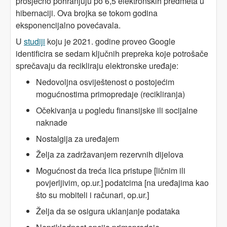
prosječno pohranjuju po 6,5 elektronskih predmeta u
hibernaciji. Ova brojka se tokom godina
eksponencijalno povećavala.
U
studiji
koju je 2021. godine proveo Google
identificira se sedam ključnih prepreka koje potrošače
sprečavaju da recikliraju elektronske uređaje:
Nedovoljna osviještenost o postojećim
mogućnostima primopredaje (recikliranja)
Očekivanja u pogledu finansijske ili socijalne
naknade
Nostalgija za uređajem
Želja za zadržavanjem rezervnih dijelova
Mogućnost da treća lica pristupe [ličnim ili
povjerljivim, op.ur.] podatcima [na uređajima kao
što su mobiteli i računari, op.ur.]
Želja da se osigura uklanjanje podataka