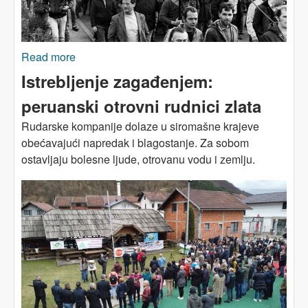
Read more
about VELIKA BRITANIJA: Zatvaranje rudnika -
poraz od kojeg se radnička klasa nikad nije
Istrebljenje zagađenjem:
oporavila
peruanski otrovni rudnici zlata
Rudarske kompanije dolaze u siromašne krajeve
obećavajući napredak i blagostanje. Za sobom
ostavljaju bolesne ljude, otrovanu vodu i zemlju.