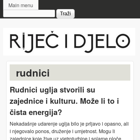
MAIN MENU
Skip to main content
Main menu
Search form
Riječ
i djelo
rudnici
Rudnici uglja stvorili su
zajednice i kulturu. Može li to i
čista energija?
Nekadašnje udarenje uglja bilo je prljavo i opasno, ali
i njegovalo ponos, druženje i umjetnost. Mogu li
zajednice koje žive uz vjetroturbine i solarne ploče