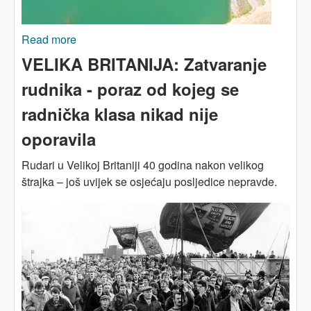
Read more
about RUDARENJE METALA: Otrov iz rudnika
ugrožava više od 23 miliona ljudi
VELIKA BRITANIJA: Zatvaranje
rudnika - poraz od kojeg se
radnička klasa nikad nije
oporavila
Rudari u Velikoj Britaniji 40 godina nakon velikog
štrajka – još uvijek se osjećaju posljedice nepravde.