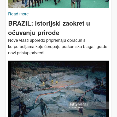
Read more
about Istrebljenje zagađenjem: peruanski
otrovni rudnici zlata
BRAZIL: Istorijski zaokret u
očuvanju prirode
N
ove
vlasti
uporedo
pripremaju obračun s
korporacijama koje čerupaju prašumska blaga i grade
novi pristup privredi.