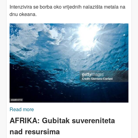
Intenzivira se borba oko vrijednih nalazišta metala na
dnu okeana.
Read more
about ZELENA TRANZICIJA I
EKSTRAKTIVIZAM: Okeani kao rudnici?
AFRIKA: Gubitak suvereniteta
nad resursima