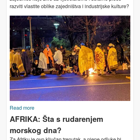
razviti vlastite oblike zajedništva i industrijske kulture?
Read more
about Rudnici uglja stvorili su zajednice i
kulturu. Može li to i čista energija?
AFRIKA: Šta s rudarenjem
morskog dna?
Za Afriku je ovo ključan trenutak, a njene odluke bi