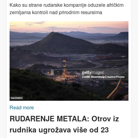
Kako su strane rudarske kompanije oduzele afričkim
zemljama kontroli nad prirodnim resursima
Read more
about AFRIKA: Gubitak suvereniteta nad
resursima
RUDARENJE METALA: Otrov iz
rudnika ugrožava više od 23