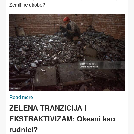
Zemljine utrobe?
Read more
about KONTRA EKSTRAKTIVIZMA: Urbani
rudnici elektronskog otpada?
ZELENA TRANZICIJA I
EKSTRAKTIVIZAM: Okeani kao
rudnici?