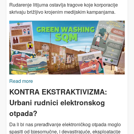
Rudarenje litijuma ostavlja tragove koje korporacije
skrivaju brižljivo krojenim medijskim kampanjama.
Read more
about ČILE: Kako se ušminkavaju rudnici
KONTRA EKSTRAKTIVIZMA:
Urbani rudnici elektronskog
otpada?
Da li bi nas prerađivanje elektroničkog otpada moglo
spasiti od bjesomučne, i devastirajuće, eksploatacije