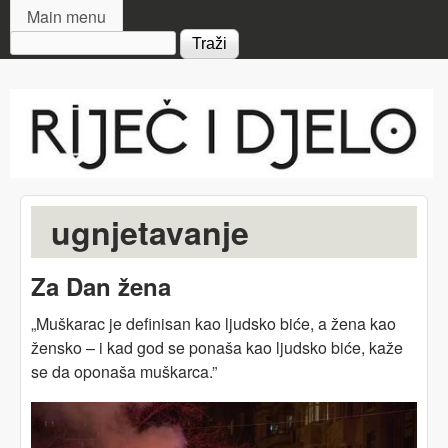
MAIN MENU
Skip to main content
Main menu
Search form
Riječ
i djelo
ugnjetavanje
Za Dan žena
„Muškarac je definisan kao ljudsko biće, a žena kao
žensko – i kad god se ponaša kao ljudsko biće, kaže
se da oponaša muškarca.”