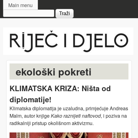
MAIN MENU
Skip to main content
Main menu
Search form
Riječ
i djelo
ekološki pokreti
KLIMATSKA KRIZA: Ništa od
diplomatije!
Klimatska diplomatija je uzaludna, primjećuje Andreas
Malm, autor knjige
Kako raznijeti naftovod
,
i poziva na
radikalniji pristup okolišnom aktivizmu.