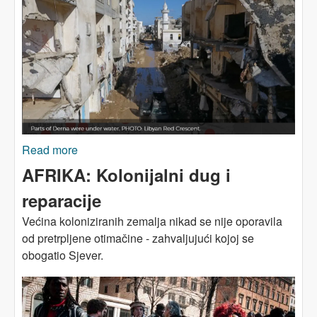
Read more
about AFRIKA: Dugovi koče borbu protiv
klimatske krize
AFRIKA: Kolonijalni dug i
reparacije
Većina koloniziranih zemalja nikad se nije oporavila
od pretrpljene otimačine - zahvaljujući kojoj se
obogatio Sjever.