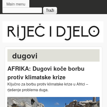
MAIN MENU
Skip to main content
Main menu
Search form
Riječ
i djelo
dugovi
AFRIKA: Dugovi koče borbu
protiv klimatske krize
Ključno za borbu protiv klimatske krize u Africi –
rješenje problema duga.