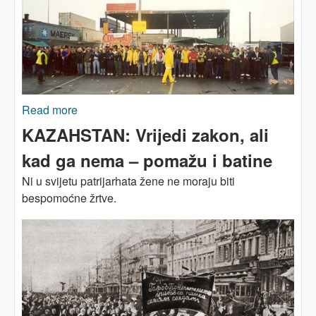
Read more
about Sami zakoni neće spasiti ni nas ni ovu
planetu
KAZAHSTAN: Vrijedi zakon, ali
kad ga nema – pomažu i batine
Ni u svijetu patrijarhata žene ne moraju biti
bespomoćne žrtve.