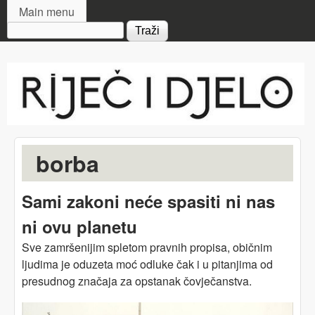
MAIN MENU
Skip to main content
Main menu
Search form
Riječ
i djelo
borba
Sami zakoni neće spasiti ni nas
ni ovu planetu
Sve zamršenijim spletom pravnih propisa, običnim
ljudima je oduzeta moć odluke čak i u pitanjima od
presudnog značaja za opstanak čovječanstva.