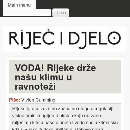
MAIN MENU
Skip to main content
Main menu
Search form
Riječ
i djelo
VODA! Rijeke drže
našu klimu u
ravnoteži
Piše:
Vivien Cumming
Rijeke igraju izuzetno značajnu ulogu u regulaciji
visine emisija ugljen-dioksida koje ubrzano
mijenjaju klimu naše planete i vode nas u klimatsku
krizu. Svako ljudsko uplitanje u tokove rijeka i