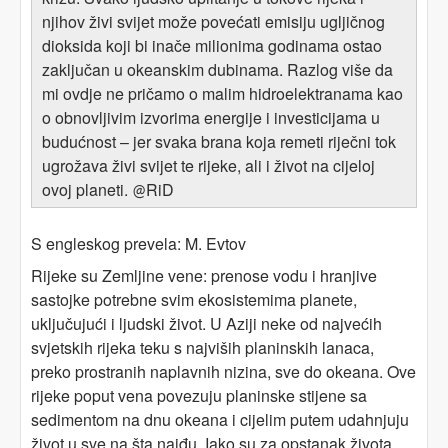
njihov živi svijet može povećati emisiju ugljičnog
dioksida koji bi inače milionima godinama ostao
zaključan u okeanskim dubinama. Razlog više da
mi ovdje ne pričamo o malim hidroelektranama kao
o obnovljivim izvorima energije i investicijama u
budućnost – jer svaka brana koja remeti riječni tok
ugrožava živi svijet te rijeke, ali i život na cijeloj
ovoj planeti.
RiD
@
S engleskog prevela: M. Evtov
Rijeke su Zemljine vene: prenose vodu i hranjive
sastojke potrebne svim ekosistemima planete,
uključujući i ljudski život. U Aziji neke od najvećih
svjetskih rijeka teku s najviših planinskih lanaca,
preko prostranih naplavnih nizina, sve do okeana. Ove
rijeke poput vena povezuju planinske stijene sa
sedimentom na dnu okeana i cijelim putem udahnjuju
život u sve na šta naiđu. Iako su za opstanak života