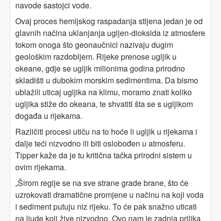
navode sastojci vode.
Ovaj proces hemijskog raspadanja stijena jedan je od
glavnih načina uklanjanja ugljen-dioksida iz atmosfere
tokom onoga što geonaučnici nazivaju dugim
geološkim razdobljem. Rijeke prenose ugljik u
okeane, gdje se ugljik milionima godina prirodno
skladišti u dubokim morskim sedimentima. Da bismo
ublažili uticaj ugljika na klimu, moramo znati koliko
ugljika stiže do okeana, te shvatiti šta se s ugljikom
događa u rijekama.
Različiti procesi utiču na to hoće li ugljik u rijekama i
dalje teći nizvodno ili biti oslobođen u atmosferu.
Tipper kaže da je tu kritična tačka prirodni sistem u
ovim rijekama.
„Širom regije se na sve strane grade brane, što će
uzrokovati dramatične promjene u načinu na koji voda
i sediment putuju niz rijeku. To će pak snažno uticati
na ljude koji žive nizvodno. Ovo nam je zadnja prilika