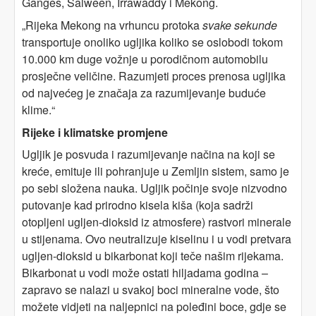
Ganges, Salween, Irrawaddy i Mekong.
„Rijeka Mekong na vrhuncu protoka
svake sekunde
transportuje onoliko ugljika koliko se oslobodi tokom
10.000 km duge vožnje u porodičnom automobilu
prosječne veličine. Razumjeti proces prenosa ugljika
od najvećeg je značaja za razumijevanje buduće
klime.“
Rijeke i klimatske promjene
Ugljik je posvuda i razumijevanje načina na koji se
kreće, emituje ili pohranjuje u Zemljin sistem, samo je
po sebi složena nauka. Ugljik počinje svoje nizvodno
putovanje kad prirodno kisela kiša (koja sadrži
otopljeni ugljen-dioksid iz atmosfere) rastvori minerale
u stijenama. Ovo neutralizuje kiselinu i u vodi pretvara
ugljen-dioksid u bikarbonat koji teče našim rijekama.
Bikarbonat u vodi može ostati hiljadama godina –
zapravo se nalazi u svakoj boci mineralne vode, što
možete vidjeti na naljepnici na poleđini boce, gdje se