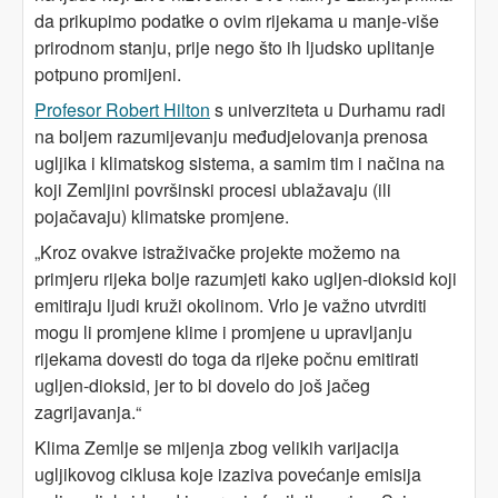
da prikupimo podatke o ovim rijekama u manje-više
prirodnom stanju, prije nego što ih ljudsko uplitanje
potpuno promijeni.
Profesor Robert Hilton
s univerziteta u Durhamu radi
na boljem razumijevanju međudjelovanja prenosa
ugljika i klimatskog sistema, a samim tim i načina na
koji Zemljini površinski procesi ublažavaju (ili
pojačavaju) klimatske promjene.
„Kroz ovakve istraživačke projekte možemo na
primjeru rijeka bolje razumjeti kako ugljen-dioksid koji
emitiraju ljudi kruži okolinom. Vrlo je važno utvrditi
mogu li promjene klime i promjene u upravljanju
rijekama dovesti do toga da rijeke počnu emitirati
ugljen-dioksid, jer to bi dovelo do još jačeg
zagrijavanja.“
Klima Zemlje se mijenja zbog velikih varijacija
ugljikovog ciklusa koje izaziva povećanje emisija