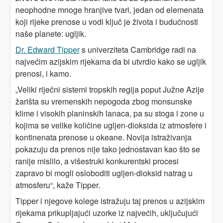
neophodne mnoge hranjive tvari, jedan od elemenata
koji rijeke prenose u vodi ključ je života i budućnosti
naše planete: ugljik.
Dr. Edward Tipper
s univerziteta Cambridge radi na
najvećim azijskim rijekama da bi utvrdio kako se ugljik
prenosi, i kamo.
„Veliki riječni sistemi tropskih regija poput Južne Azije
žarišta su vremenskih nepogoda zbog monsunske
klime i visokih planinskih lanaca, pa su stoga i zone u
kojima se velike količine ugljen-dioksida iz atmosfere i
kontinenata prenose u okeane. Novija istraživanja
pokazuju da prenos nije tako jednostavan kao što se
ranije mislilo, a višestruki konkurentski procesi
zapravo bi mogli osloboditi ugljen-dioksid natrag u
atmosferu“, kaže Tipper.
Tipper i njegove kolege istražuju taj prenos u azijskim
rijekama prikupljajući uzorke iz najvećih, uključujući