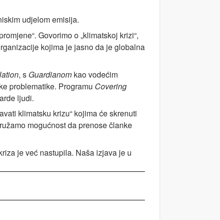
niskim udjelom emisija.
promjene“. Govorimo o „klimatskoj krizi“,
organizacije kojima je jasno da je globalna
ation
, s
Guardianom
kao vodećim
ske problematike. Programu
Covering
arde ljudi.
javati klimatsku krizu“ kojima će skrenuti
i pružamo mogućnost da prenose članke
iza je već nastupila. Naša izjava je u