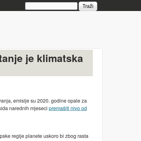
Search form
anje je klimatska
ovanja, emisije su 2020. godine opale za
ksida narednih mjeseci
premašiti nivo od
ske regije planete uskoro bi zbog rasta