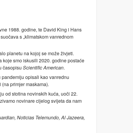
vne 1988. godine, te David King i Hans
tvo suočava s „klimatskom vanrednom
alo planetu na kojoj se može živjeti.
da koje smo iskusili 2020. godine postaće
u časopisu
Scientific American
.
u pandemiju opisali kao vanrednu
iti (na primjer maskama).
ju od stotina novinskih kuća, uoči 22.
ozivamo novinare cijelog svijeta da nam
ardian, Noticias Telemundo, Al Jazeera,