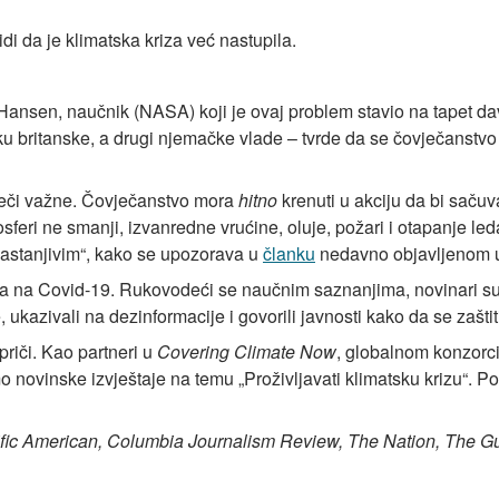
di da je klimatska kriza već nastupila.
nsen, naučnik (NASA) koji je ovaj problem stavio na tapet da
auku britanske, a drugi njemačke vlade – tvrde da se čovječans
iječi važne. Čovječanstvo mora
hitno
krenuti u akciju da bi sačuv
sferi ne smanji, izvanredne vrućine, oluje, požari i otapanje le
enastanjivim“, kako se upozorava u
članku
nedavno objavljenom 
ja na Covid-19. Rukovodeći se naučnim saznanjima, novinari s
ce, ukazivali na dezinformacije i govorili javnosti kako da se zašt
priči. Kao partneri u
Covering Climate Now
, globalnom konzorci
o novinske izvještaje na temu „Proživljavati klimatsku krizu“. P
fic American, Columbia Journalism Review, The Nation, The Gu