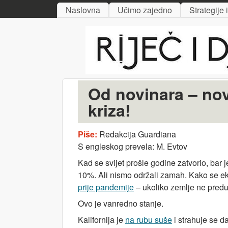
MAIN MENU
Naslovna
Učimo zajedno
Strategije 
Riječ
i djelo
Od novinara – nov
kriza!
Piše:
Redakcija Guardiana
S engleskog prevela: M. Evtov
Kad se svijet prošle godine zatvorio, bar 
10%. Ali nismo održali zamah. Kako se ek
prije pandemije
– ukoliko zemlje ne predu
Ovo je vanredno stanje.
Kalifornija je
na rubu suše
i strahuje se d