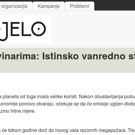
Skip to main content
i organizacija
Kampanje
Problemi
inarima: Istinsko vanredno st
je planeta od toga imala velike koristi. Nakon obustavljanja put
onomije ponovo otvaraju, očekuje se da će emisije ugljen-dio
zmu hitne mjere.
a će tokom godine doći do novog vala razornih megapožara. Trop