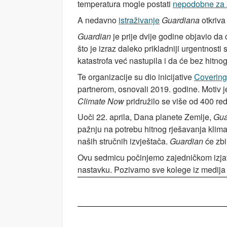
temperatura mogle postati
nepodobne za ž
A nedavno
istraživanje
Guardiana
otkriva
Guardian
je prije dvije godine objavio da 
što je izraz daleko prikladniji urgentnost
katastrofa već nastupila i da će bez hitno
Te organizacije su dio inicijative
Covering
partnerom, osnovali 2019. godine. Motiv
Climate Now
pridružilo se više od 400 red
Uoči 22. aprila, Dana planete Zemlje,
Gua
pažnju na potrebu hitnog rješavanja klim
naših stručnih izvještača.
Guardian
će zbi
Ovu sedmicu počinjemo zajedničkom izjavo
nastavku. Pozivamo sve kolege iz medija