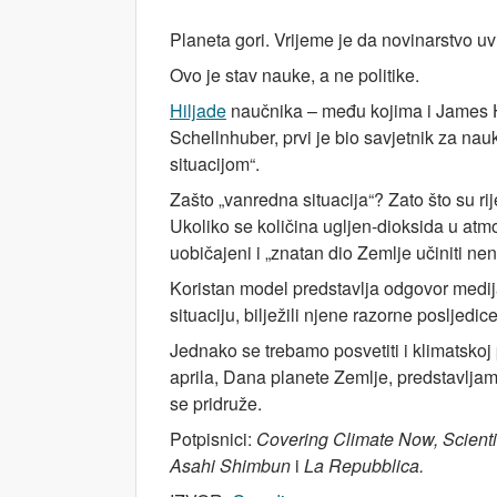
Planeta gori. Vrijeme je da novinarstvo uvi
Ovo je stav nauke, a ne politike.
Hiljade
naučnika – među kojima i James Ha
Schellnhuber, prvi je bio savjetnik za n
situacijom“.
Zašto „vanredna situacija“? Zato što su r
Ukoliko se količina ugljen-dioksida u atmo
uobičajeni i „znatan dio Zemlje učiniti n
Koristan model predstavlja odgovor medi
situaciju, bilježili njene razorne posljedi
Jednako se trebamo posvetiti i klimatskoj 
aprila, Dana planete Zemlje, predstavljam
se pridruže.
Potpisnici:
Covering Climate Now, Scienti
Asahi Shimbun
i
La Repubblica.