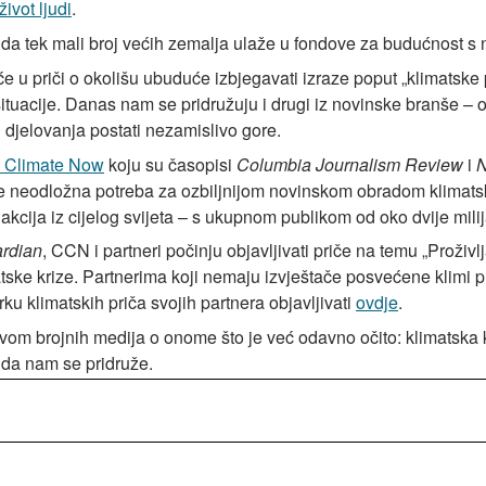
ivot ljudi
.
 da tek mali broj većih zemalja ulaže u fondove za budućnost s 
će u priči o okolišu ubuduće izbjegavati izraze poput „klimatske 
i situacije. Danas nam se pridružuju i drugi iz novinske branše – 
g djelovanja postati nezamislivo gore.
 Climate Now
koju su časopisi
Columbia Journalism Review
i
N
 je neodložna potreba za ozbiljnijom novinskom obradom klimat
akcija iz cijelog svijeta – s ukupnom publikom od oko dvije milij
rdian
, CCN i partneri počinju objavljivati priče na temu „Proživl
atske krize. Partnerima koji nemaju izvještače posvećene klim
rku klimatskih priča svojih partnera objavljivati
ovdje
.
m brojnih medija o onome što je već odavno očito: klimatska kr
 da nam se pridruže.