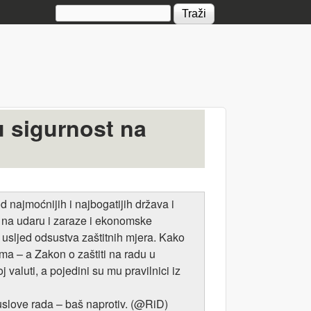
Search form
 sigurnost na
najmoćnijih i najbogatijih država i
 je na udaru i zaraze i ekonomske
e usljed odsustva zaštitnih mjera. Kako
nima – a Zakon o zaštiti na radu u
valuti, a pojedini su mu pravilnici iz
uslove rada – baš naprotiv. (@RiD)