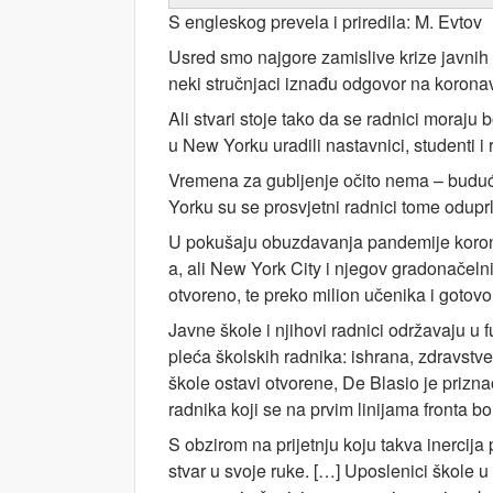
S engleskog prevela i priredila: M. Evtov
Usred smo najgore zamislive krize javnih 
neki stručnjaci iznađu odgovor na koronav
Ali stvari stoje tako da se radnici moraju
u New Yorku uradili nastavnici, studenti 
Vremena za gubljenje očito nema – budući 
Yorku su se prosvjetni radnici tome oduprli
U pokušaju obuzdavanja pandemije korona
a, ali New York City i njegov gradonačelnik
otvoreno, te preko milion učenika i gotovo
Javne škole i njihovi radnici održavaju u 
pleća školskih radnika: ishrana, zdravstve
škole ostavi otvorene, De Blasio je prizna
radnika koji se na prvim linijama fronta b
S obzirom na prijetnju koju takva inercija 
stvar u svoje ruke. […] Uposlenici škole u