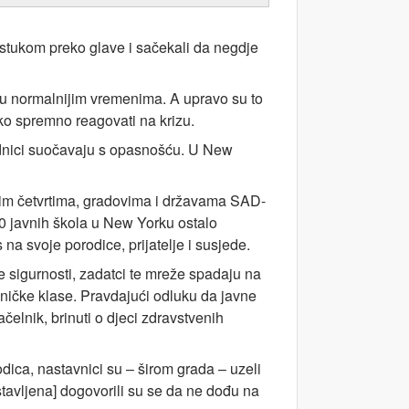
astukom preko glave i sačekali da negdje
 i u normalnijim vremenima. A upravo su to
ako spremno reagovati na krizu.
radnici suočavaju s opasnošću. U New
nim četvrtima, gradovima i državama SAD-
400 javnih škola u New Yorku ostalo
na svoje porodice, prijatelje i susjede.
e sigurnosti, zadatci te mreže spadaju na
adničke klase. Pravdajući odluku da javne
čelnik, brinuti o djeci zdravstvenih
odica, nastavnici su – širom grada – uzeli
stavljena] dogovorili su se da ne dođu na