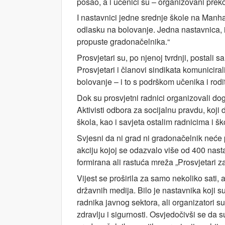
posao, a i učenici su – organizovani preko 
I nastavnici jedne srednje škole na Manh
odlasku na bolovanje. Jedna nastavnica, i
propuste gradonačelnika.“
Prosvjetari su, po njenoj tvrdnji, postali 
Prosvjetari i članovi sindikata komunicirali
bolovanje – i to s podrškom učenika i rodit
Dok su prosvjetni radnici organizovali dogo
Aktivisti odbora za socijalnu pravdu, koji 
škola, kao i savjeta ostalim radnicima i š
Svjesni da ni grad ni gradonačelnik neće p
akciju kojoj se odazvalo više od 400 nas
formirana ali rastuća mreža „Prosvjetari za
Vijest se proširila za samo nekoliko sati
državnih medija. Bilo je nastavnika koji s
radnika javnog sektora, ali organizatori s
zdravlju i sigurnosti. Osvjedočivši se da 