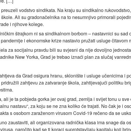
ve. […]
brzo preuzeli vodstvo sindikata. Na kraju su sindikalno rukovodst
e škole. Ali su gradonačelnika na to nesumnjivo primorali pojedi
ade i njihove kolege.
adničkim štrajkom ni sa sindikalnom borbom – nastavnici su sad 
 pandemije i ekonomske krize nastavio pružati usluge čitavom m
 odjela za socijalnu pravdu bili su svjesni da nije dovoljno jednos
adnike New Yorka, Grad je trebao iznaći plan za slučaj vanredn
 zahtjeva da Grad osigura hranu, sklonište i usluge učenicima i
pridružili zahtjevu za zatvaranje škola, zahtijevajući politiku b
estima.
ali je ta pobjeda gorka jer ovaj grad, zemlja i svijet tonu u sv
tualnu nastavu“, za koju se ne zna koliko će trajati. No čak je i o
ntakta s osobom zaraženom virusom Covid-19 rečeno da se usko
 zaustaviti, ali organizovana radnička klasa ima snage da osig
usa, naročito kad se ti koraci suprotstavljaju kapitalu koji brine