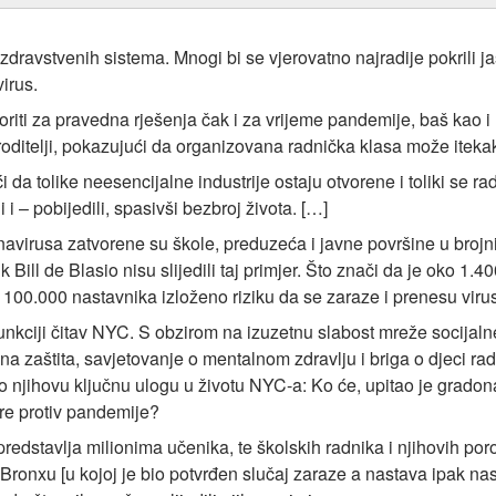
zdravstvenih sistema. Mnogi bi se vjerovatno najradije pokrili j
irus.
 boriti za pravedna rješenja čak i za vrijeme pandemije, baš kao
i roditelji, pokazujući da organizovana radnička klasa može itek
da tolike neesencijalne industrije ostaju otvorene i toliki se 
 i – pobijedili, spasivši bezbroj života. […]
virusa zatvorene su škole, preduzeća i javne površine u broj
 Bill de Blasio nisu slijedili taj primjer. Što znači da je oko 1.
 100.000 nastavnika izloženo riziku da se zaraze i prenesu virus 
funkciji čitav NYC. S obzirom na izuzetnu slabost mreže socijaln
na zaštita, savjetovanje o mentalnom zdravlju i briga o djeci r
o njihovu ključnu ulogu u životu NYC-a: Ko će, upitao je gradona
ore protiv pandemije?
predstavlja milionima učenika, te školskih radnika i njihovih por
 Bronxu [u kojoj je bio potvrđen slučaj zaraze a nastava ipak na