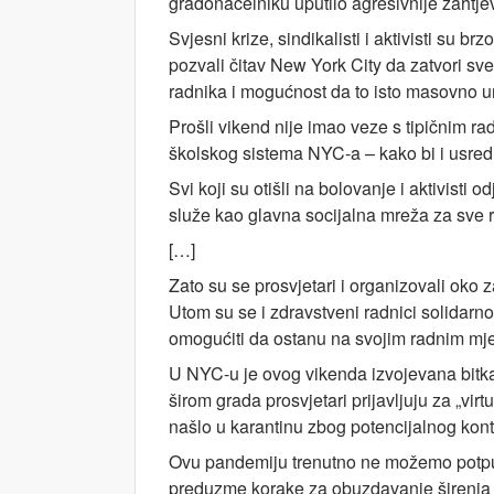
gradonačelniku uputilo agresivnije zahtje
Svjesni krize, sindikalisti i aktivisti su 
pozvali čitav New York City da zatvori sv
radnika i mogućnost da to isto masovno ur
Prošli vikend nije imao veze s tipičnim r
školskog sistema NYC-a – kako bi i usred
Svi koji su otišli na bolovanje i aktivisti
služe kao glavna socijalna mreža za sve r
[…]
Zato su se prosvjetari i organizovali oko
Utom su se i zdravstveni radnici solidarno 
omogućiti da ostanu na svojim radnim mj
U NYC-u je ovog vikenda izvojevana bitka, 
širom grada prosvjetari prijavljuju za „vir
našlo u karantinu zbog potencijalnog ko
Ovu pandemiju trenutno ne možemo potpuno
preduzme korake za obuzdavanje širenja vir