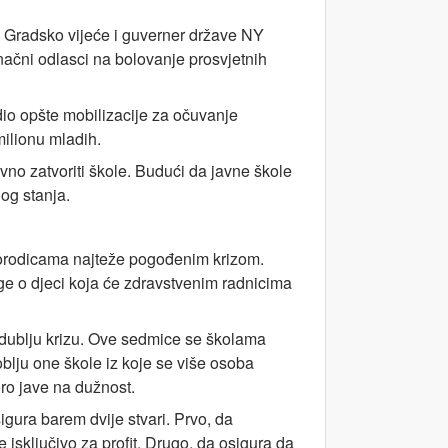
vo, Gradsko vijeće i guverner države NY
načni odlasci na bolovanje prosvjetnih
dio opšte mobilizacije za očuvanje
ilionu mladih.
tavno zatvoriti škole. Budući da javne škole
og stanja.
 porodicama najteže pogođenim krizom.
rige o djeci koja će zdravstvenim radnicima
e dublju krizu. Ove sedmice se školama
soblju one škole iz koje se više osoba
ro jave na dužnost.
ura barem dvije stvari. Prvo, da
 isključivo za profit. Drugo, da osigura da