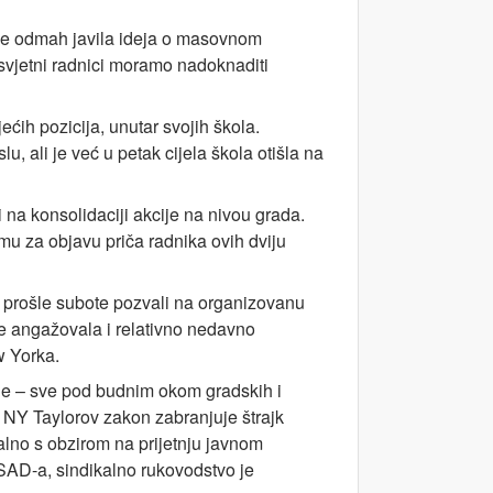
 se odmah javila ideja o masovnom
osvjetni radnici moramo nadoknaditi
ećih pozicija, unutar svojih škola.
u, ali je već u petak cijela škola otišla na
i na konsolidaciji akcije na nivou grada.
ormu za objavu priča radnika ovih dviju
su prošle subote pozvali na organizovanu
e angažovala i relativno nedavno
w Yorka.
kole – sve pod budnim okom gradskih i
vi NY Taylorov zakon zabranjuje štrajk
ralno s obzirom na prijetnju javnom
 SAD-a, sindikalno rukovodstvo je