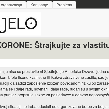
Skip to main content
i organizacija
Kampanje
Problemi
ONE: Štrajkujte za vlastitu
u nisu se proslavile ni Sjedinjenje Američke Države, jedna od 
likom broju lišeno kvalitetne ili ikakve zdravstvene zaštite, sad
 situaciji da zadrži zaposlenje izložen povećanom riziku od zaraz
lama se i dalje radi, novinari i dalje rade, rudari su u svojim ok
 na primjer, propisuje kazne za poslodavce u odavno nepostojećoj 
voj situaciji ne treba odustati od organizovane borbe za bolje 