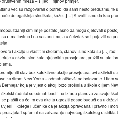
društvenih mreža – slijedili njihov primjer.
attanu već su razgovarali o potrebi da sami nešto preduzmu, te
nače delegatkinja sindikata, kaže: „[…] Shvatili smo da kao pr
samopouzdaniji čim im je postalo jasno da mogu djelovati s postoj
 su e-mailovima i na sastancima, a u četvrtak se i pojavili na posl
elja.
vore i akcije u vlastitim školama, članovi sindikata su […] radil
djeluje u okviru sindikata njujorških prosvjetara, pružili su platf
kolama.
romijeniti stav bez kolektivne akcije prosvjetara, ovi aktivisti 
tavnika širom New Yorka – odmah otišavši na bolovanje. Utom s
 Bernieja“ koja je vijest o akciji brzo proširila u škole diljem Ne
, a školski radnici se odmah bacili na izradu planova za svoje š
u se plašili da će im ova akcija ugroziti posao budući da u drža
u uvjerili i kolege i učenike da je akcija opravdana i pravno i mo
su prosvjetari spremni na zatvaranje najvećeg školskog distrikta