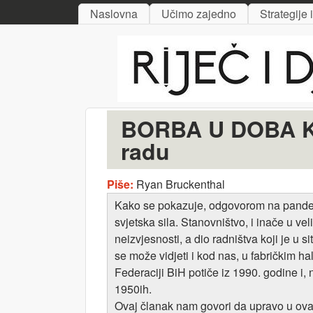
MAIN MENU
Naslovna
Učimo zajedno
Strategije 
Riječ
i djelo
BORBA U DOBA KOR
radu
Piše:
Ryan Bruckenthal
Kako se pokazuje, odgovorom na pandemij
svjetska sila. Stanovništvo, i inače u ve
neizvjesnosti, a dio radništva koji je u
se može vidjeti i kod nas, u fabričkim ha
Federaciji BiH potiče iz 1990. godine i,
1950ih.
Ovaj članak nam govori da upravo u ovak