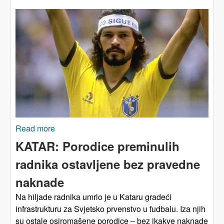
Read more
about Šta nedostaje fudbalu? O
veličanstvenom borbenom duhu doktora
KATAR: Porodice preminulih
Socratesa
radnika ostavljene bez pravedne
naknade
Na hiljade radnika umrlo je u Kataru gradeći
infrastrukturu za Svjetsko prvenstvo u fudbalu. Iza njih
su ostale osiromašene porodice – bez ikakve naknade