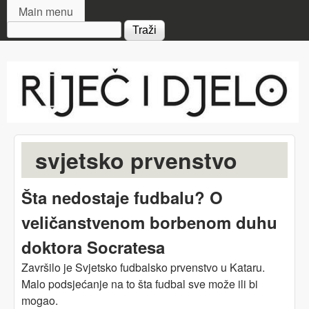
MAIN MENU
Skip to main content
Main menu
Search form
Riječ
i djelo
svjetsko prvenstvo
Šta nedostaje fudbalu? O
veličanstvenom borbenom duhu
doktora Socratesa
Završilo je Svjetsko fudbalsko prvenstvo u Kataru.
Malo podsjećanje na to šta fudbal sve može ili bi
mogao.