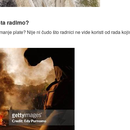
elenoj tranziciji: Novo ruho starih imperijalista (I)
šta radimo?
 manje plate? Nije ni čudo što radnici ne vide koristi od rada ko