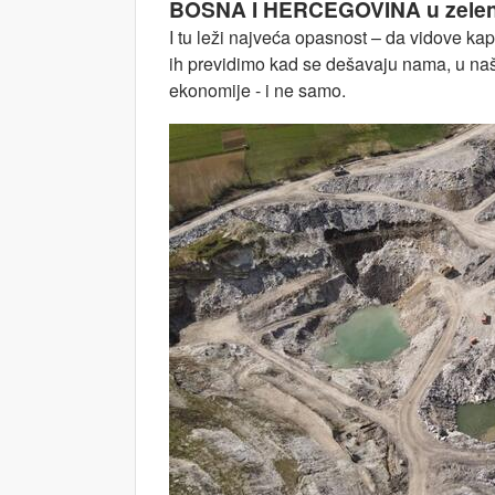
BOSNA I HERCEGOVINA u zelenoj t
I tu leži najveća opasnost – da vidove ka
ih previdimo kad se dešavaju nama, u naš
ekonomije - i ne samo.