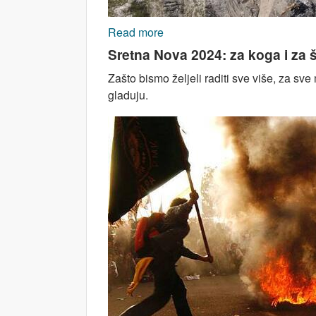
Read more
about BOSNA I HERCEGOVINA u z
Sretna Nova 2024: za koga i za 
Zašto bismo željeli raditi sve više, za sve
gladuju.