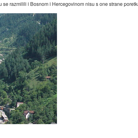
ji su se razmilili i Bosnom i Hercegovinom nisu s one strane poret
lenoj tranziciji: Novo ruho starih imperijalista (II) - svi naš