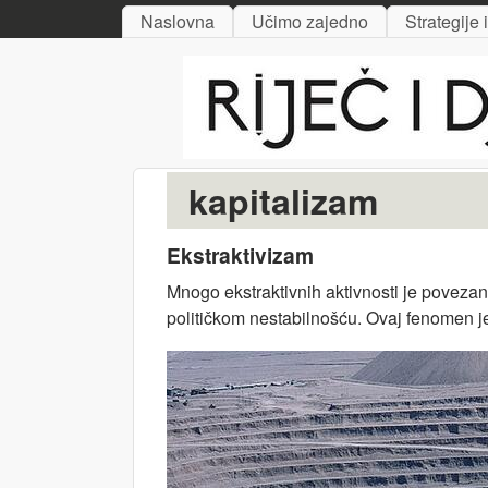
MAIN MENU
Naslovna
Učimo zajedno
Strategije 
Riječ
i djelo
kapitalizam
Ekstraktivizam
Mnogo ekstraktivnih aktivnosti je poveza
političkom nestabilnošću. Ovaj fenomen je