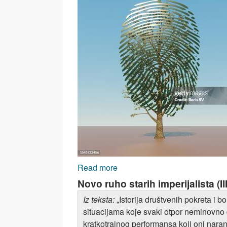
Read more
about Kako rasti kroz odrast?
Novo ruho starih imperijalista (II
Iz teksta:
„Istorija društvenih pokreta i 
situacijama koje svaki otpor neminovno d
kratkotrajnog performansa koji oni naran