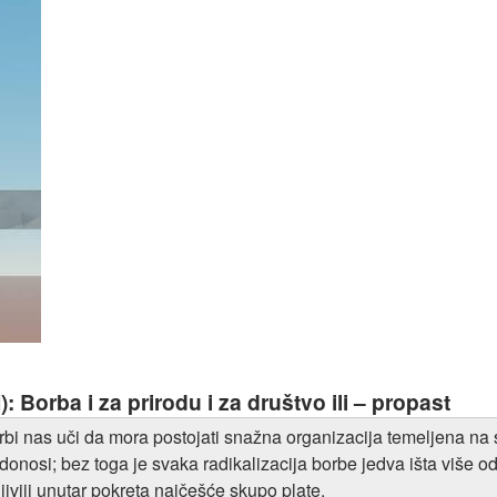
I): Borba i za prirodu i za društvo ili – propast
borbi nas uči da mora postojati snažna organizacija temeljena na
onosi; bez toga je svaka radikalizacija borbe jedva išta više o
jiviji unutar pokreta najčešće skupo plate.