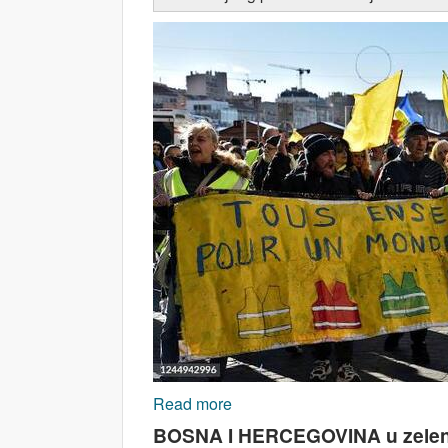
Read more
about Novo ruho starih imperijali
BOSNA I HERCEGOVINA u zelenoj tr