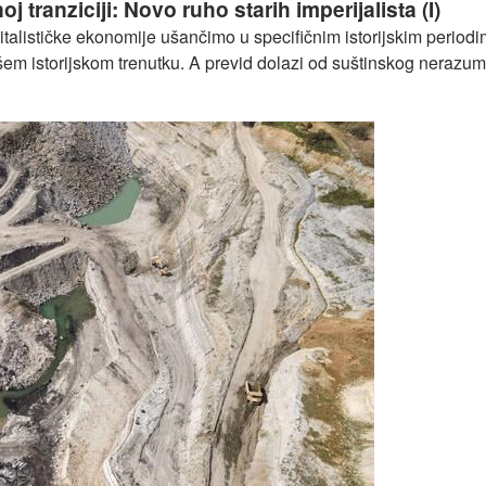
ranziciji: Novo ruho starih imperijalista (I)
pitalističke ekonomije ušančimo u specifičnim istorijskim perio
em istorijskom trenutku. A previd dolazi od suštinskog nerazum