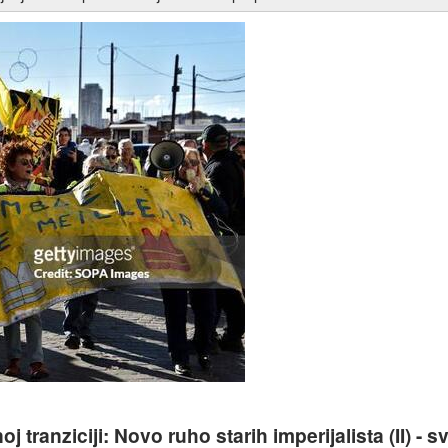
sta (III): Borba i za prirodu i za društvo ili – propast
anziciji: Novo ruho starih imperijalista (II) - sv