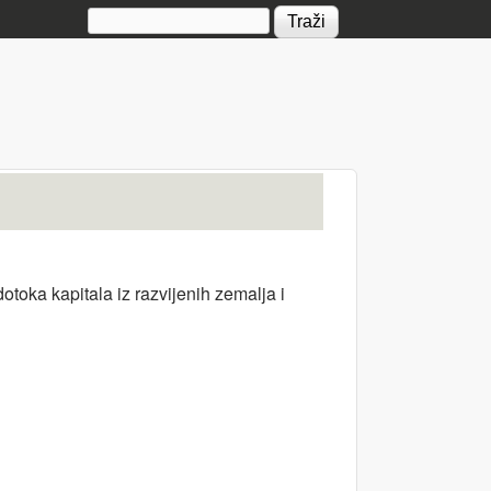
Search form
oka kapitala iz razvijenih zemalja i