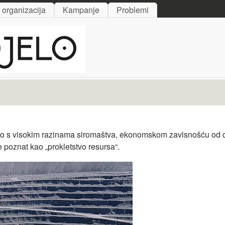
Skip to main content
i organizacija
Kampanje
Problemi
no s visokim razinama siromaštva, ekonomskom zavisnošću od dot
 poznat kao „prokletstvo resursa“.