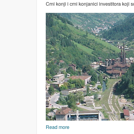
Crni konji i crni konjanici investitora ko
Read more
about BOSNA I HERCEGOVINA u ze