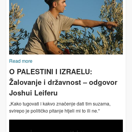
Read more
about 'Ekološka Nakba'
O PALESTINI I IZRAELU:
Žalovanje i državnost – odgovor
Joshui Leiferu
„Ka
ko tugovati i kakvo značenje dati tim suzama,
svirepo je političko pitanje htjeli mi to ili ne."