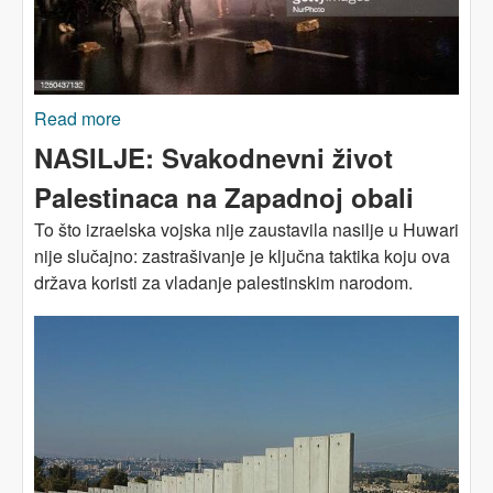
Read more
about Može li Izrael biti demokratija za sve?
NASILJE: Svakodnevni život
Palestinaca na Zapadnoj obali
To što izraelska vojska nije zaustavila nasilje u Huwari
nije slučajno: zastrašivanje je ključna taktika koju ova
država koristi za vladanje palestinskim narodom.