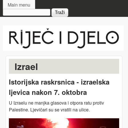
MAIN MENU
Skip to main content
Main menu
Search form
Riječ
i djelo
Izrael
Istorijska raskrsnica - izraelska
ljevica nakon 7. oktobra
U Izraelu ne manjka glasova i otpora ratu protiv
Palestine. Ljevičari su se vratili na ulice.