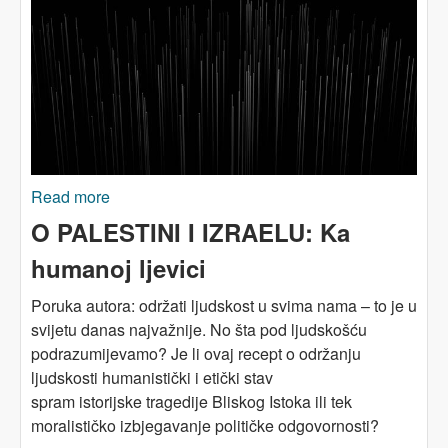
Read more
about O PALESTINI I IZRAELU: Žalovanje i
državnost – odgovor Joshui Leiferu
O PALESTINI I IZRAELU: Ka
humanoj ljevici
Poruka autora: održati ljudskost u svima nama – to je u
svijetu danas najvažnije. No šta pod ljudskošću
podrazumijevamo? Je li ovaj recept o održanju
ljudskosti humanistički i etički stav
spram istorijske tragedije Bliskog Istoka ili tek
moralističko izbjegavanje političke odgovornosti?