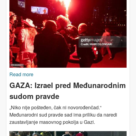
Read more
about Istorijska raskrsnica - izraelska ljevica
nakon 7. oktobra
GAZA: Izrael pred Međunarodnim
sudom pravde
„Niko nije pošteđen, čak ni novorođenčad.“
Međunarodni sud pravde sad ima priliku da naredi
zaustavljanje masovnog pokolja u Gazi.