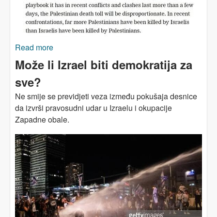
Read more
about PALESTINA I IZRAEL: Nasilje je tragični
plod brutalnog ugnjetavanja
Može li Izrael biti demokratija za
sve?
Ne smije se previdjeti veza između pokušaja desnice
da izvrši pravosudni udar u Izraelu i okupacije
Zapadne obale.