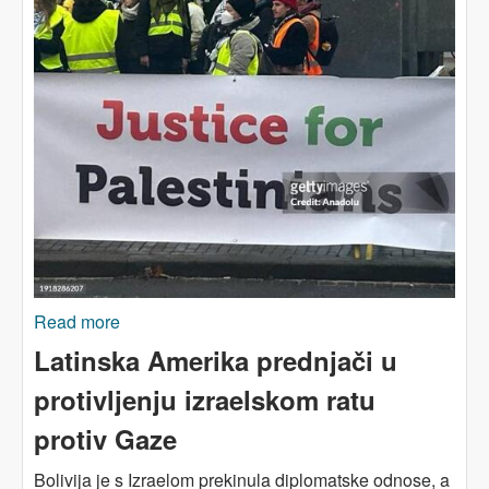
Read more
about GAZA: Izrael pred Međunarodnim sudom
pravde
Latinska Amerika prednjači u
protivljenju izraelskom ratu
protiv Gaze
Bolivija je s Izraelom prekinula diplomatske odnose, a