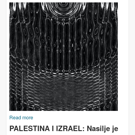
Read more
about O PALESTINI I IZRAELU: Ka humanoj
ljevici
PALESTINA I IZRAEL: Nasilje je