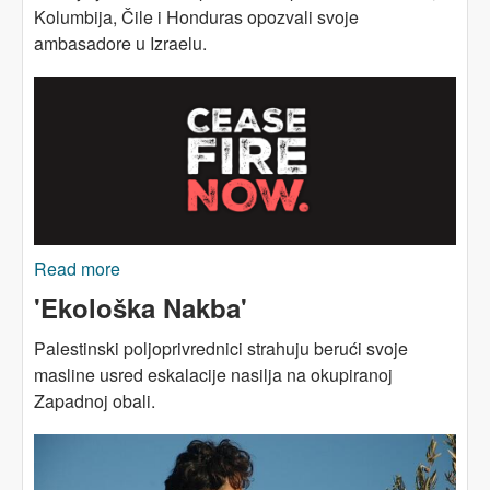
Kolumbija, Čile i Honduras opozvali svoje
ambasadore u Izraelu.
Read more
about Latinska Amerika prednjači u protivljenju
izraelskom ratu protiv Gaze
'Ekološka Nakba'
Palestinski poljoprivrednici strahuju berući svoje
masline usred eskalacije nasilja na okupiranoj
Zapadnoj obali.