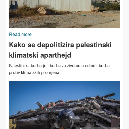
Read more
about NASILJE: Svakodnevni život Palestinaca
na Zapadnoj obali
Kako se depolitizira palestinski
klimatski aparthejd
Palestinska borba je i borba za životnu sredinu i borba
protiv klimatskih promjena.