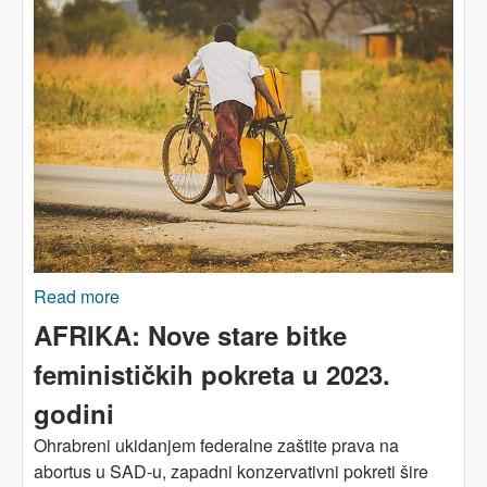
Read more
about VODA: Afrika se suočava s katastrofom
AFRIKA: Nove stare bitke
feminističkih pokreta u 2023.
godini
Ohrabreni ukidanjem federalne zaštite prava na
abortus u SAD-u, zapadni konzervativni pokreti šire