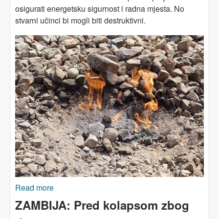
osigurati energetsku sigurnost i radna mjesta. No
stvarni učinci bi mogli biti destruktivni.
Read more
about AFRIKA: Osam novih projekata fosilnih
goriva - na klimatskom samitu
ZAMBIJA: Pred kolapsom zbog