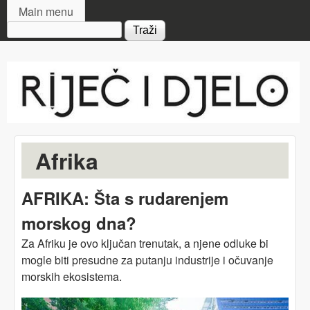
MAIN MENU
Skip to main content
Main menu
Search form
Riječ
i djelo
Afrika
AFRIKA: Šta s rudarenjem
morskog dna?
Za Afriku je ovo ključan trenutak, a njene odluke bi
mogle biti presudne za putanju industrije i očuvanje
morskih ekosistema.