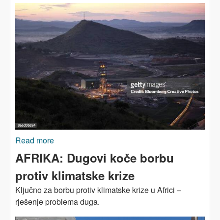
Read more
about AFRIKA: Gubitak suvereniteta nad
resursima
AFRIKA: Dugovi koče borbu
protiv klimatske krize
Ključno za borbu protiv klimatske krize u Africi –
rješenje problema duga.