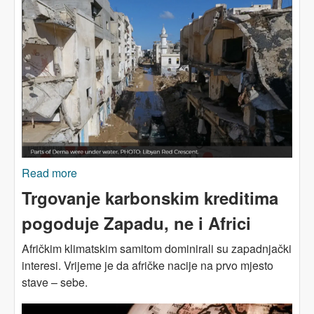
Read more
about AFRIKA: Dugovi koče borbu protiv
klimatske krize
Trgovanje karbonskim kreditima
pogoduje Zapadu, ne i Africi
Afričkim klimatskim samitom dominirali su zapadnjački
interesi. Vrijeme je da afričke nacije na prvo mjesto
stave – sebe.