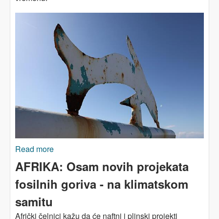
Read more
about Evropska migracijska politika je čisti
rasizam
AFRIKA: Osam novih projekata
fosilnih goriva - na klimatskom
samitu
Afrički čelnici kažu da će naftni i plinski projekti