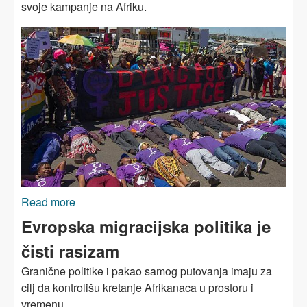
svoje kampanje na Afriku.
Read more
about AFRIKA: Nove stare bitke feminističkih
pokreta u 2023. godini
Evropska migracijska politika je
čisti rasizam
Granične politike i pakao samog putovanja imaju za
cilj da kontrolišu kretanje Afrikanaca u prostoru i
vremenu.