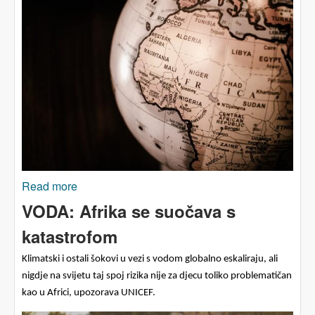
Read more
about Trgovanje karbonskim kreditima
pogoduje Zapadu, ne i Africi
VODA: Afrika se suočava s
katastrofom
K
limatski i ostali šokovi u vezi s vodom
globalno
eskaliraju, ali
nigdje na svijetu taj spoj rizika nije za djecu toliko problematičan
kao u Africi,
upozorava UNICEF.