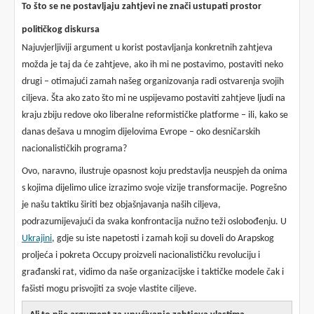
To što se ne postavljaju zahtjevi ne znači ustupati prostor
političkog
diskursa
Najuvjerljiviji argument u korist postavljanja konkretnih zahtjeva
možda je taj da će zahtjeve, ako ih mi ne postavimo, postaviti neko
drugi – otimajući zamah našeg organizovanja radi ostvarenja svojih
ciljeva. Šta ako zato što mi ne uspijevamo postaviti zahtjeve ljudi na
kraju zbiju redove oko liberalne reformističke platforme – ili, kako se
danas dešava u mnogim dijelovima Evrope – oko desničarskih
nacionalističkih programa?
Ovo, naravno, ilustruje opasnost koju predstavlja neuspjeh da onima
s kojima dijelimo ulice izrazimo svoje vizije transformacije. Pogrešno
je našu taktiku širiti bez objašnjavanja naših ciljeva,
podrazumijevajući da svaka konfrontacija nužno teži oslobođenju. U
Ukrajini
, gdje su iste napetosti i zamah koji su doveli do Arapskog
proljeća i pokreta Occupy proizveli nacionalističku revoluciju i
građanski rat, vidimo da naše organizacijske i taktičke modele čak i
fašisti mogu prisvojiti za svoje vlastite ciljeve.