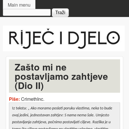
MAIN MENU
Skip to main content
Main menu
Search form
Riječ
i djelo
Zašto mi ne
postavljamo zahtjeve
(Dio II)
Piše:
CrimethInc.
Iz teksta:
„
Ako moramo poslati poruku vlastima, neka to bude
ovaj jedini, jednostavan zahtjev: S nama nema šale.
Umjesto
postavljanja zahtjeva, počnimo postavljati ciljeve. Razlika je u