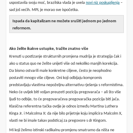
uspostavila svoju moć, brazilska vlada je uvela
novi niz poskupljenja
–
sad još većih. MPL je morao sve ispočetka.
Ispada da kapitalizam ne možete srušiti jednom po jednom
reformom.
Ako želite ikakve ustupke,
tražite znatno
više
Krenuti u postizanje strukturnih promjena mudrija je strategija čak i
ako u status quo ne želite unijeti više od nekoliko manjih korekcija.
Da bismo ostvarili male konkretne ciljeve, često je neophodno
postaviti mnogo više ciljeve. Oni koji odbijaju kompromis
predstavljaju vlastima nepoželjnu alternativu rješenja s reformistima.
Neko će uvijek biti voljan preuzeti poziciju pregovarača – ali što više
ljudi to odbije, to će pregovaračeva pregovaračka pozicija biti jača.
Klasična referentna tačka ovdje je odnos između Martina Luthera
Kinga Jr. i Malcolma X: da nije bilo prijetnje koju implicira Malcolm X,
vlasti ne bi imale takav podsticaj za pregovore s dr Kingom.
Mi koji želimo istinski radikalnu promjenu smatramo da ništa ne