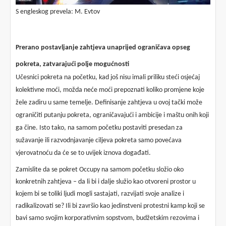
S engleskog prevela: M. Evtov
Prerano postavljanje zahtjeva unaprijed ograničava opseg
pokreta, zatvarajući polje mogućnosti
Učesnici pokreta na početku, kad još nisu imali priliku steći osjećaj
kolektivne moći, možda neće moći prepoznati koliko promjene koje
žele zadiru u same temelje. Definisanje zahtjeva u ovoj tački može
ograničiti putanju pokreta, ograničavajući i ambicije i maštu onih koji
ga čine. Isto tako, na samom početku postaviti presedan za
sužavanje ili razvodnjavanje ciljeva pokreta samo povećava
vjerovatnoću da će se to uvijek iznova događati.
Zamislite da se pokret Occupy na samom početku složio oko
konkretnih zahtjeva – da li bi i dalje služio kao otvoreni prostor u
kojem bi se toliki ljudi mogli sastajati, razvijati svoje analize i
radikalizovati se? Ili bi završio kao jedinstveni protestni kamp koji se
bavi samo svojim korporativnim sopstvom, budžetskim rezovima i