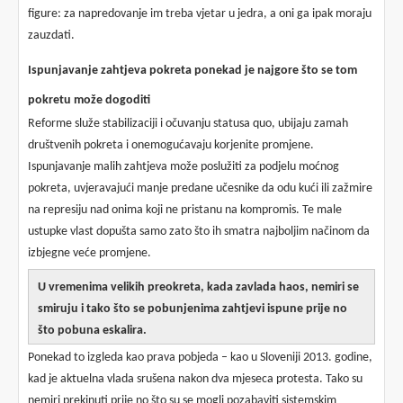
figure: za napredovanje im treba vjetar u jedra, a oni ga ipak moraju
zauzdati.
Ispunjavanje zahtjeva pokreta ponekad je najgore što se tom
pokretu može dogoditi
Reforme služe stabilizaciji i očuvanju statusa quo, ubijaju zamah
društvenih pokreta i onemogućavaju korjenite promjene.
Ispunjavanje malih zahtjeva može poslužiti za podjelu moćnog
pokreta, uvjeravajući manje predane učesnike da odu kući ili zažmire
na represiju nad onima koji ne pristanu na kompromis. Te male
ustupke vlast dopušta samo zato što ih smatra najboljim načinom da
izbjegne veće promjene.
U vremenima velikih preokreta, kada zavlada haos, nemiri se
smiruju i tako što se pobunjenima zahtjevi ispune prije no
što pobuna eskalira.
Ponekad to izgleda kao prava pobjeda – kao u Sloveniji 2013. godine,
kad je aktuelna vlada srušena nakon dva mjeseca protesta. Tako su
nemiri prekinuti prije no što su se mogli pozabaviti sistemskim