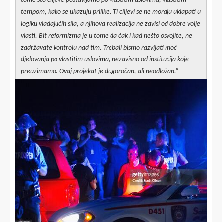
tome što ciljeve postavljamo po vlastitim uslovima, vlastitim
tempom, kako se ukazuju prilike. Ti ciljevi se ne moraju uklapati u
logiku vladajućih sila, a njihova realizacija ne zavisi od dobre volje
vlasti.
Bit reformizma je u tome da čak i kad nešto osvojite, ne
zadržavate kontrolu nad tim. Trebali bismo razvijati moć
djelovanja po vlastitim uslovima, nezavisno od institucija koje
preuzimamo. Ovaj projekat je dugoročan, ali neodložan.”