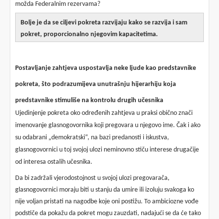
možda Federalnim rezervama?
Bolje je da se ciljevi pokreta razvijaju kako se razvija i sam
pokret, proporcionalno njegovim kapacitetima.
Postavljanje zahtjeva uspostavlja neke ljude kao predstavnike
pokreta, što podrazumijeva unutrašnju hijerarhiju koja
predstavnike stimuliše na kontrolu drugih učesnika
Ujedinjenje pokreta oko određenih zahtjeva u praksi obično znači
imenovanje glasnogovornika koji pregovara u njegovo ime. Čak i ako
su odabrani „demokratski“, na bazi predanosti i iskustva,
glasnogovornici u toj svojoj ulozi neminovno stiču interese drugačije
od interesa ostalih učesnika.
Da bi zadržali vjerodostojnost u svojoj ulozi pregovarača,
glasnogovornici moraju biti u stanju da umire ili izoluju svakoga ko
nije voljan pristati na nagodbe koje oni postižu. To ambiciozne vođe
podstiče da pokažu da pokret mogu zauzdati, nadajući se da će tako