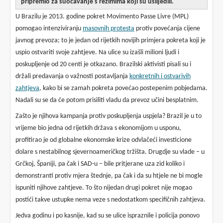
pripremio za suočavanje s režimima koji su uslijedili.
U Brazilu je 2013. godine pokret Movimento Passe Livre (MPL)
pomogao intenziviranju
masovnih protesta
protiv povećanja cijene
javnog prevoza; to je jedan od rijetkih novijih primjera pokreta koji je
uspio ostvariti svoje zahtjeve. Na ulice su izašli milioni ljudi i
poskupljenje od 20 centi je otkazano. Brazilski aktivisti pisali su i
držali predavanja o važnosti postavljanja
konkretnih i ostvarivih
zahtjeva
, kako bi se zamah pokreta povećao postepenim pobjedama.
Nadali su se da će potom prisiliti vladu da prevoz učini besplatnim.
Zašto je njihova kampanja protiv poskupljenja uspjela? Brazil je u to
vrijeme bio jedna od rijetkih država s ekonomijom u usponu,
profitirao je od globalne ekonomske krize odvlačeći investicione
dolare s nestabilnog sjevernoameričkog tržišta. Drugdje su vlade – u
Grčkoj, Španiji, pa čak i SAD-u – bile pritjerane uza zid koliko i
demonstranti protiv mjera štednje, pa čak i da su htjele ne bi mogle
ispuniti njihove zahtjeve. To što nijedan drugi pokret nije mogao
postići takve ustupke nema veze s nedostatkom specifičnih zahtjeva.
Jedva godinu i po kasnije, kad su se ulice ispraznile i policija ponovo