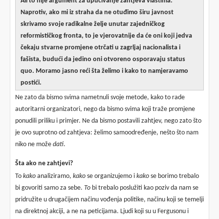
Ali to nije argument za upućivanje zahtjeva vlastima.
Naprotiv, ako mi iz straha da ne otuđimo širu javnost
skrivamo svoje radikalne želje unutar zajedničkog
reformističkog fronta, to je vjerovatnije da će oni koji jedva
čekaju stvarne promjene otrčati u zagrljaj nacionalista i
fašista, budući da jedino oni otvoreno osporavaju status
quo. Moramo jasno reći šta želimo i kako to namjeravamo
postići.
Ne zato da bismo svima nametnuli svoje metode, kako to rade
autoritarni organizatori, nego da bismo svima koji traže promjene
ponudili priliku i primjer. Ne da bismo postavili zahtjev, nego zato što
je ovo suprotno od zahtjeva: želimo samoodređenje, nešto što nam
niko ne može
dati
.
Šta ako ne zahtjevi?
To
kako
analiziramo,
kako
se organizujemo i
kako
se borimo trebalo
bi govoriti samo za sebe.
To
bi trebalo poslužiti kao poziv da nam se
pridružite u drugačijem načinu vođenja politike, načinu koji se temelji
na direktnoj akciji, a ne na peticijama. Ljudi koji su u Fergusonu i