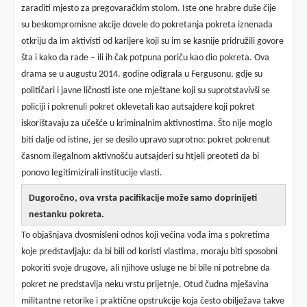
zaraditi mjesto za pregovaračkim stolom. Iste one hrabre duše čije
su beskompromisne akcije dovele do pokretanja pokreta iznenada
otkriju da im aktivisti od karijere koji su im se kasnije pridružili govore
šta i kako da rade – ili ih čak potpuna poriču kao dio pokreta. Ova
drama se u augustu 2014. godine odigrala u Fergusonu, gdje su
političari i javne ličnosti iste one mještane koji su suprotstavivši se
policiji i pokrenuli pokret oklevetali kao autsajdere koji pokret
iskorištavaju za učešće u kriminalnim aktivnostima. Što nije moglo
biti dalje od istine, jer se desilo upravo suprotno: pokret pokrenut
časnom ilegalnom aktivnošću autsajderi su htjeli preoteti da bi
ponovo legitimizirali institucije vlasti.
Dugoročno, ova vrsta pacifikacije može samo doprinijeti
nestanku pokreta.
To objašnjava dvosmisleni odnos koji većina vođa ima s pokretima
koje predstavljaju: da bi bili od koristi vlastima, moraju biti sposobni
pokoriti svoje drugove, ali njihove usluge ne bi bile ni potrebne da
pokret ne predstavlja neku vrstu prijetnje. Otud čudna mješavina
militantne retorike i praktične opstrukcije koja često obilježava takve