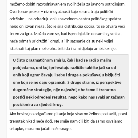
možemo dobiti razvodnjavanjem svojih želja za javnom potrošnjom.
Overtonov prozor – niz mogućnosti koje se smatraju politički
održivim – ne određuju oni u navodnom centru političkog spektra,
nego oni izvan njega. Što je šira distribucija opcija, to se otvara veći
teren za igru. Možda vam se, kad isprednjačite do samih granica,
neće odmah pridružiti i drugi, ali ih saznanje da su neki voljni
istaknuti taj plan može ohrabriti da i sami djeluju ambicioznije.
U čisto pragmatičnom smislu, čak i kad se radi o malim
pobjedama, oni koji prihvataju različite taktike jači su od
onih koji ograničavaju i sebe i druge a pokušavaju isključiti
one koji se ne daju ograničiti. S druge strane, iz perspektive
dugoročne strategije, nije najvažnije hoćemo li trenutno
postići neki određeni rezultat, nego kako nas svaki angažman
pozicionira za sljedeći krug.
Ako beskrajno odgađamo pitanja koja stvarno želimo postaviti, pravi
trenutak nikad neće doći. Ne smije nam cilj biti da samo osvajamo
ustupke, moramo jačati naše snage.