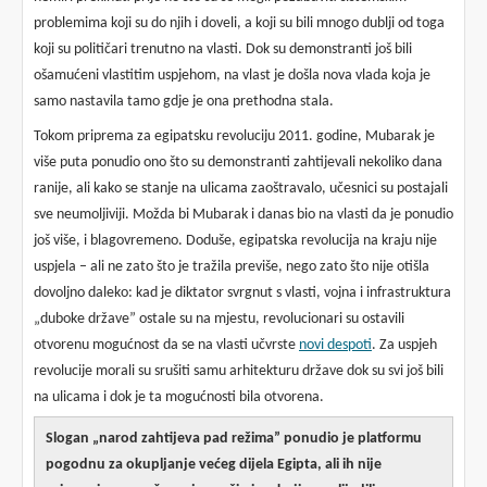
problemima koji su do njih i doveli, a koji su bili mnogo dublji od toga
koji su političari trenutno na vlasti. Dok su demonstranti još bili
ošamućeni vlastitim uspjehom, na vlast je došla nova vlada koja je
samo nastavila tamo gdje je ona prethodna stala.
Tokom priprema za egipatsku revoluciju 2011. godine, Mubarak je
više puta ponudio ono što su demonstranti zahtijevali nekoliko dana
ranije, ali kako se stanje na ulicama zaoštravalo, učesnici su postajali
sve neumoljiviji. Možda bi Mubarak i danas bio na vlasti da je ponudio
još više, i blagovremeno. Doduše, egipatska revolucija na kraju nije
uspjela – ali ne zato što je tražila previše, nego zato što nije otišla
dovoljno daleko: kad je diktator svrgnut s vlasti, vojna i infrastruktura
„duboke države” ostale su na mjestu, revolucionari su ostavili
otvorenu mogućnost da se na vlasti učvrste
novi despoti
. Za uspjeh
revolucije morali su srušiti samu arhitekturu države dok su svi još bili
na ulicama i dok je ta mogućnosti bila otvorena.
Slogan „narod zahtijeva pad režima” ponudio je platformu
pogodnu za okupljanje većeg dijela Egipta, ali ih nije