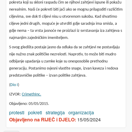
pokreta koji su skloni raspadu čim se njihovi zahtjevi ispune ili pokažu
nerealnim. Naši će pokreti biti jači ako se mognu prilagoditi različitim
ciljevima, sve dok ti ciljevi nisu u otvorenom sukobu. Kad shvatimo
ciljeve jedni drugih, moguće je utvrditi gdje saradnja ima smisla, a
gdje nema – ta vrsta jasnoće ne proizlazi iz svrstavanja iza zahtjeva s
najmanjim zajedničkim imeniteljem.
S ovog gledišta postaje jasno da odluka da se zahtjevi ne postavljaju
nije nužno znak političke nezrelosti. Naprotiv, to može biti mudro
odbijanje upadanja u zamke koje su onesposobile prethodnu
generaciju. Postanimo svjesni vlastite snage, izvan kaveza i redova
predstavničke politike – izvan politike zahtjeva.
(
Dio I
)
IZVOR:
CrimethInc.
Objavljeno: 05/05/2015.
protesti
pokreti
strategija
organizacija
Objavljeno na RIJEČ i DJELO:
15/05/2024