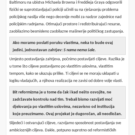
Baltimoru na ubistva Michaela Browna i Freddieja Graya odgovorili
fizički se suprotstavljajući policiji učinili su na rješavanju problema
policijskog nasilja više nego decenije molbi za nadzor zajednice nad
policijskim radnjama. Otimajući prostore i redistribuirajući resurse,
zaobilazimo besmisleno zaobilazne mašinerije političkog zastupanja.
Ako moramo poslati poruku vlastima, neka to bude ovaj
jedini, jednostavan zahtjev:
S nama nema šale
.
Umjesto postavljanja zahtjeva, počnimo postavljati ciljeve. Razlika je
u tome što ciljeve postavljamo po vlastitim uslovima, vlastitim
tempom, kako se ukazuju prilike. Ti ciljevi se ne moraju uklapati u
logiku vladajućih, a njihova realizacija ne zavisi od dobre volje vlasti.
Bit reformizma je u tome da čak i kad nešto osvojite, ne
zadržavate kontrolu nad tim. Trebali bismo razvijati moć
djelovanja po vlastitim uslovima, nezavisno od institucija
koje preuzimamo. Ovaj projekat je dugoročan, ali neodložan.
Slijedeći i ostvarujući ciljeve, razvijamo sposobnost postavljanja sve
ambicioznijih ciljeva. Dakle, potpuno suprotno od reformističkih