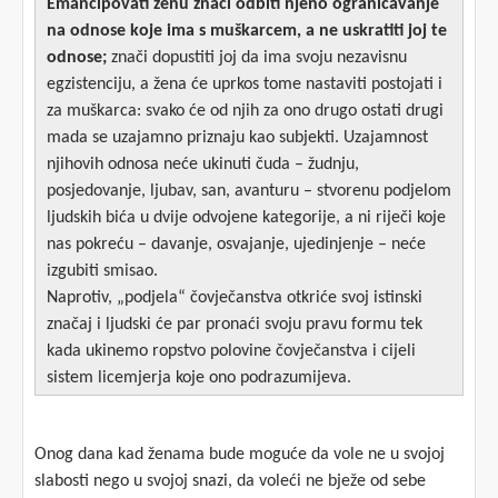
Emancipovati ženu znači odbiti njeno ograničavanje
na odnose koje ima s muškarcem, a ne uskratiti joj te
odnose;
znači dopustiti joj da ima svoju nezavisnu
egzistenciju, a žena će uprkos tome nastaviti postojati i
za muškarca: svako će od njih za ono drugo ostati drugi
mada se uzajamno priznaju kao subjekti. Uzajamnost
njihovih odnosa neće ukinuti čuda – žudnju,
posjedovanje, ljubav, san, avanturu – stvorenu podjelom
ljudskih bića u dvije odvojene kategorije, a ni riječi koje
nas pokreću – davanje, osvajanje, ujedinjenje – neće
izgubiti smisao.
Naprotiv, „podjela“ čovječanstva otkriće svoj istinski
značaj i ljudski će par pronaći svoju pravu formu tek
kada ukinemo ropstvo polovine čovječanstva i cijeli
sistem licemjerja koje ono podrazumijeva.
Onog dana kad ženama bude moguće da vole ne u svojoj
slabosti nego u svojoj snazi, da voleći ne bježe od sebe