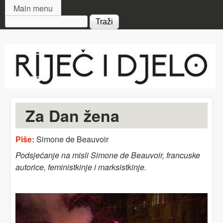
MAIN MENU
Skip to main content
Main menu
Search form
Riječ
i djelo
Za Dan žena
Piše:
Simone de Beauvoir
Podsjećanje na misli Simone de Beauvoir, francuske
autorice, feministkinje i marksistkinje.