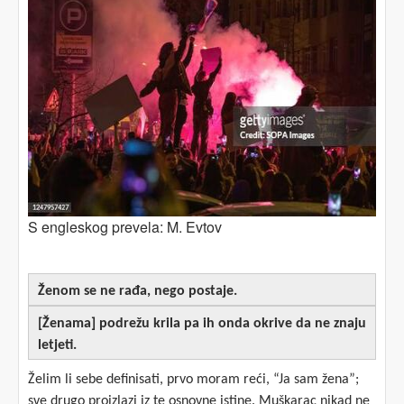
S engleskog prevela: M. Evtov
Ženom se ne rađa, nego postaje.
[Ženama] podrežu krila pa ih onda okrive da ne znaju
letjeti.
Želim li sebe definisati, prvo moram reći, “Ja sam žena”;
sve drugo proizlazi iz te osnovne istine. Muškarac nikad ne