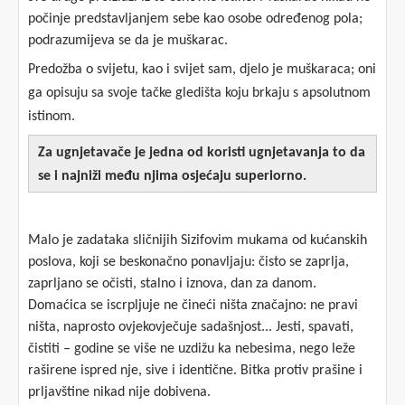
počinje predstavljanjem sebe kao osobe određenog pola;
podrazumijeva se da je muškarac.
Predožba o svijetu, kao i svijet sam, djelo je muškaraca; oni
ga opisuju sa svoje tačke gledišta koju brkaju s apsolutnom
istinom.
Za ugnjetavače je jedna od koristi ugnjetavanja to da
se i najniži među njima osjećaju superiorno.
Malo je zadataka sličnijih Sizifovim mukama od kućanskih
poslova, koji se beskonačno ponavljaju: čisto se zaprlja,
zaprljano se očisti, stalno i iznova, dan za danom.
Domaćica se iscrpljuje ne čineći ništa značajno: ne pravi
ništa, naprosto ovjekovječuje sadašnjost... Jesti, spavati,
čistiti – godine se više ne uzdižu ka nebesima, nego leže
raširene ispred nje, sive i identične. Bitka protiv prašine i
prljavštine nikad nije dobivena.