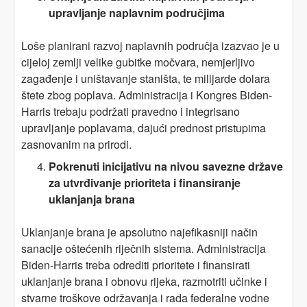
upravljanje naplavnim područjima
Loše planirani razvoj naplavnih područja izazvao je u
cijeloj zemlji velike gubitke močvara, nemjerljivo
zagađenje i uništavanje staništa, te milijarde dolara
štete zbog poplava. Administracija i Kongres Biden-
Harris trebaju podržati pravedno i integrisano
upravljanje poplavama, dajući prednost pristupima
zasnovanim na prirodi.
Pokrenuti inicijativu
na nivou savezne države
za utvrđivanje prioriteta i finansiranje
uklanjanja brana
Uklanjanje brana je apsolutno najefikasniji način
sanacije oštećenih riječnih sistema. Administracija
Biden-Harris treba odrediti prioritete i finansirati
uklanjanje brana i obnovu rijeka, razmotriti učinke i
stvarne troškove održavanja i rada federalne vodne