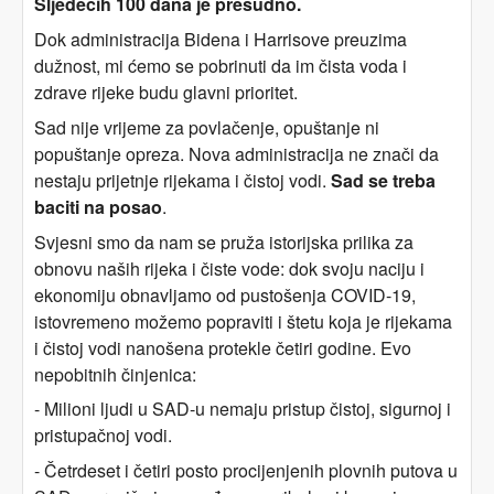
Sljedećih 100 dana je presudno.
Dok administracija Bidena i Harrisove preuzima
dužnost, mi ćemo se pobrinuti da im čista voda i
zdrave rijeke budu glavni prioritet.
Sad nije vrijeme za povlačenje, opuštanje ni
popuštanje opreza. Nova administracija ne znači da
nestaju prijetnje rijekama
i čistoj
vodi.
Sad se treba
baciti na posao
.
Svjesni smo da nam se pruža istorijska prilika za
obnovu naših rijeka i čiste vode: dok svoju naciju i
ekonomiju obnavljamo od pustošenja COVID-19,
istovremeno možemo popraviti i štetu koja je rijekama
i čistoj vodi nanošena protekle četiri godine. Evo
nepobitnih činjenica:
- Milioni ljudi u SAD-u nemaju pristup čistoj, sigurnoj i
pristupačnoj vodi.
- Četrdeset i četiri posto procijenjenih plovnih putova u