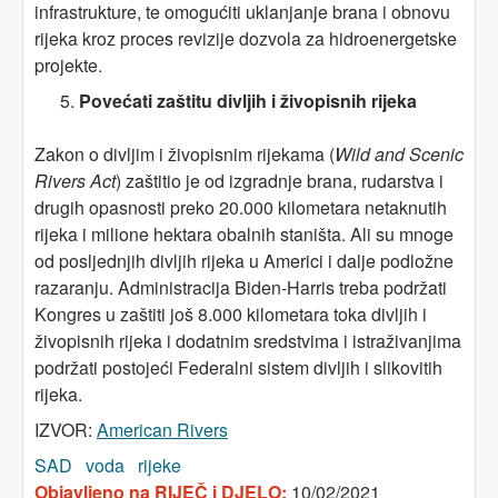
infrastrukture, te omogućiti uklanjanje brana i obnovu
rijeka kroz proces revizije dozvola za hidroenergetske
projekte.
Povećati zaštitu divljih i živopisnih rijeka
Zakon o divljim i živopisnim rijekama (
Wild and Scenic
Rivers Act
) zaštitio je od izgradnje brana, rudarstva i
drugih opasnosti preko 20.000 kilometara netaknutih
rijeka i milione hektara obalnih staništa. Ali su mnoge
od posljednjih divljih rijeka u Americi i dalje podložne
razaranju. Administracija Biden-Harris treba podržati
Kongres u zaštiti još 8.000 kilometara toka divljih i
živopisnih rijeka i dodatnim sredstvima i istraživanjima
podržati postojeći Federalni sistem divljih i slikovitih
rijeka.
IZVOR:
American Rivers
SAD
voda
rijeke
Objavljeno na RIJEČ i DJELO:
10/02/2021