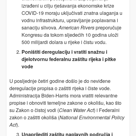
izrađeni u cilju rješavanja ekonomske krize
COVID-19 moraju uključivati znatna ulaganja u
vodnu infrastrukturu, upravljanje poplavama i
sanaciju slivova.
American Rivers
preporučuje
Kongresu da tokom sljedećih 10 godina uloži
500 milijardi dolara u rijeke i čistu vodu.
Poništiti deregulaciju i vratiti snažnu i
djelotvornu federalnu zaštitu rijeka i pitke
vode
U posljednje četiri godine došlo je do neviđene
deregulacije propisa o zaštiti rijeka i čiste vode.
Administracija Biden-Harris mora vratiti relevantne
propise i obnoviti temeljne zakone o okolišu, kao što
su Zakon o čistoj vodi (
Clean Water Act
) i Federalni
zakon o zaštiti okoliša (
National Environmental Policy
Act
).
Unaprijediti zaštitu naplavnih područja i