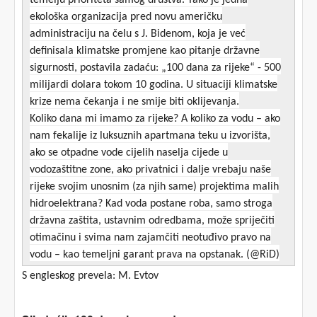
ekološka organizacija pred novu američku
administraciju na čelu s J. Bidenom, koja je već
definisala klimatske promjene kao pitanje državne
sigurnosti, postavila zadaću: „100 dana za rijeke“ - 500
milijardi dolara tokom 10 godina. U situaciji klimatske
krize nema čekanja i ne smije biti oklijevanja.
Koliko dana mi imamo za rijeke? A koliko za vodu – ako
nam fekalije iz luksuznih apartmana teku u izvorišta,
ako se otpadne vode cijelih naselja cijede u
vodozaštitne zone, ako privatnici i dalje vrebaju naše
rijeke svojim unosnim (za njih same) projektima malih
hidroelektrana? Kad voda postane roba, samo stroga
državna zaštita, ustavnim odredbama, može spriječiti
otimačinu i svima nam zajamčiti neotuđivo pravo na
vodu – kao temeljni garant prava na opstanak. (@RiD)
S engleskog prevela: M. Evtov