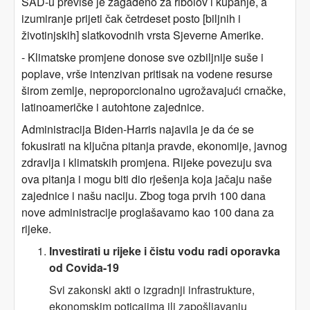
SAD-u previše je zagađeno za ribolov i kupanje, a
izumiranje prijeti čak četrdeset posto [biljnih i
životinjskih] slatkovodnih vrsta Sjeverne Amerike.
- Klimatske promjene donose sve ozbiljnije suše i
poplave, vrše intenzivan pritisak na vodene resurse
širom zemlje, neproporcionalno ugrožavajući crnačke,
latinoameričke i autohtone zajednice.
Administracija Biden-Harris najavila je da će se
fokusirati na ključna pitanja pravde, ekonomije, javnog
zdravlja i klimatskih promjena. Rijeke povezuju sva
ova pitanja i mogu biti dio rješenja koja jačaju naše
zajednice i našu naciju. Zbog toga prvih 100 dana
nove administracije proglašavamo kao 100 dana za
rijeke.
Investirati u rijeke i čistu vodu radi oporavka
od Covida-19
Svi zakonski akti o izgradnji infrastrukture,
ekonomskim poticajima ili zapošljavanju