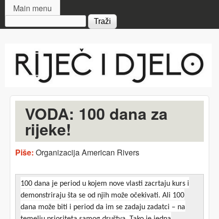
MAIN MENU
Skip to main content
Main menu
Search form
Riječ
i djelo
VODA: 100 dana za
rijeke!
Piše:
Organizacija American Rivers
100 dana je period u kojem nove vlasti zacrtaju kurs i
demonstriraju šta se od njih može očekivati. Ali 100
dana može biti i period da im se zadaju zadatci – na
temelju prioriteta samog društva. Tako je jedna