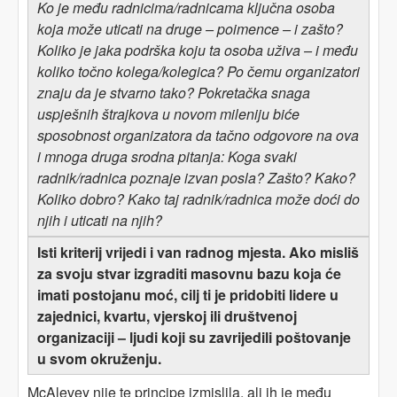
Ko je među radnicima/radnicama ključna osoba
koja može uticati na druge – poimence – i zašto?
Koliko je jaka podrška koju ta osoba uživa – i među
koliko točno kolega/kolegica? Po čemu organizatori
znaju da je stvarno tako? Pokretačka snaga
uspješnih štrajkova u novom mileniju biće
sposobnost organizatora da tačno odgovore na ova
i mnoga druga srodna pitanja: Koga svaki
radnik/radnica poznaje izvan posla? Zašto? Kako?
Koliko dobro? Kako taj radnik/radnica može doći do
njih i uticati na njih?
Isti kriterij vrijedi i van radnog mjesta. Ako misliš
za svoju stvar izgraditi masovnu bazu koja će
imati postojanu moć, cilj ti je pridobiti lidere u
zajednici, kvartu, vjerskoj ili društvenoj
organizaciji – ljudi koji su zavrijedili poštovanje
u svom okruženju.
McAlevey nije te principe izmislila, ali ih je među