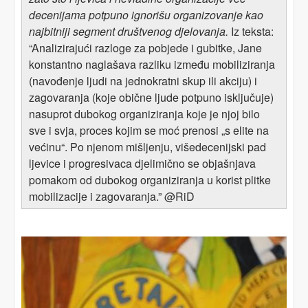
decenijama potpuno ignorišu organizovanje kao
najbitniji segment društvenog djelovanja.
Iz teksta:
“Analizirajući razloge za pobjede i gubitke, Jane
konstantno naglašava razliku između mobiliziranja
(navođenje ljudi na jednokratni skup ili akciju) i
zagovaranja (koje obične ljude potpuno isključuje)
nasuprot dubokog organiziranja koje je njoj bilo
sve i svja, proces kojim se moć prenosi „s elite na
većinu“. Po njenom mišljenju, višedecenijski pad
ljevice i progresivaca djelimično se objašnjava
pomakom od dubokog organiziranja u korist plitke
mobilizacije i zagovaranja.” @RiD