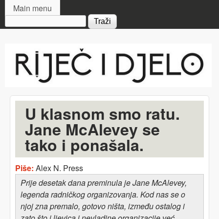
MAIN MENU
Skip to main content
Main menu
Search form
Riječ
i djelo
U klasnom smo ratu.
Jane McAlevey se
tako i ponašala.
Piše:
Alex N. Press
Prije desetak dana preminula je Jane McAlevey,
legenda radničkog organizovanja. Kod nas se o
njoj zna premalo, gotovo ništa, između ostalog i
zato što i ljevica i nevladine organizacije već