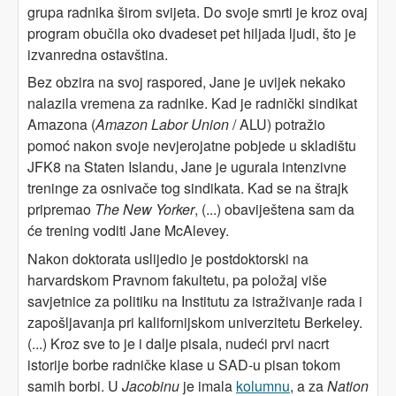
grupa radnika širom svijeta. Do svoje smrti je kroz ovaj
program obučila oko dvadeset pet hiljada ljudi, što je
izvanredna ostavština.
Bez obzira na svoj raspored, Jane je uvijek nekako
nalazila vremena za radnike. Kad je radnički sindikat
Amazona (
Amazon Labor Union
/ ALU) potražio
pomoć nakon svoje nevjerojatne pobjede u skladištu
JFK8 na Staten Islandu, Jane je ugurala intenzivne
treninge za osnivače tog sindikata. Kad se na štrajk
pripremao
The New Yorker
, (...) obaviještena sam da
će trening voditi Jane McAlevey.
Nakon doktorata uslijedio je postdoktorski na
harvardskom Pravnom fakultetu, pa položaj više
savjetnice za politiku na Institutu za istraživanje rada i
zapošljavanja pri kalifornijskom univerzitetu Berkeley.
(...) Kroz sve to je i dalje pisala, nudeći prvi nacrt
istorije borbe radničke klase u SAD-u pisan tokom
samih borbi. U
Jacobinu
je imala
kolumnu
, a za
Nation