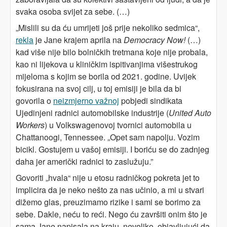
svaka osoba svijet za sebe. (…)
„Mislili su da ću umrijeti još prije nekoliko sedmica“,
rekla
je Jane krajem aprila na
Democracy Now!
(…)
kad više nije bilo bolničkih tretmana koje nije probala,
kao ni lijekova u kliničkim ispitivanjima višestrukog
mijeloma s kojim se borila od 2021. godine. Uvijek
fokusirana na svoj cilj, u toj emisiji je bila da bi
govorila o
neizmjerno važnoj
pobjedi sindikata
Ujedinjeni radnici automobilske industrije (
United Auto
Workers
) u Volkswagenovoj tvornici automobila u
Chattanoogi, Tennessee. „Opet sam napolju. Vozim
bicikl. Gostujem u vašoj emisiji. I boriću se do zadnjeg
daha jer američki radnici to zaslužuju.”
Govoriti „hvala“ nije u etosu radničkog pokreta jet to
implicira da je neko nešto za nas učinio, a mi u stvari
dižemo glas, preuzimamo rizike i sami se borimo za
sebe. Dakle, neću to reći. Nego ću završiti onim što je
sama Jane napisala na kraju, nevoljko, objavljujući da