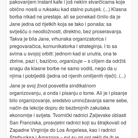
pakovanjem instant kafe i još nekim stvarčicama koje
obično nosiš u ruksaku kad stalno putuješ. (...) Klasna
borba nikad ne prestaje, ali se ponekad činilo da je
Jane jedna od rijetkih koja se tako i ponaša: sa
sviješću o neodložnosti, direktno, bez proseravanja.
Takva je bila Jane, vrhunska organizatorica i
pregovaračica, komunikatorka i strateginja. I to sa
svima u svojoj orbiti: jednom kad si unutra, ona te
zbrine, pazi i, bazično,
organizuje
– s ciljem da održiš
snagu da klasne borbe ne samo vodiš, nego da u
njima i pobijediš (jedna od njenih omiljenih riječi). (...)
Jane je svoj život posvetila sindikalnom
organizovanju, a onda i pisanju o tome. Ali je i pisanje
bilo organizovanje, sredstvo umnožavanja same sebe,
način da lekcije dopru do bezbrojnih zakutaka
ekonomije i svijeta. Tvornički radnici Zaljevske oblasti
San Franciska, prosvjetni radnici koji su štrajkovali od
Zapadne Virginije do Los Angelesa, kao i radnici
Starbucksa i Amazona – svi su mi oni rekli da ih je