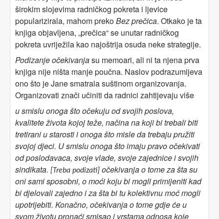
širokim slojevima radničkog pokreta i ljevice
popularizirala, mahom preko
Bez prečica
. Otkako je ta
knjiga objavljena, „prečica“ se unutar radničkog
pokreta uvriježila kao najoštrija osuda neke strategije.
Podizanje očekivanja
su memoari, ali ni ta njena prva
knjiga nije ništa manje poučna. Naslov podrazumijeva
ono što je Jane smatrala suštinom organizovanja.
Organizovati znači učiniti da radnici zahtijevaju više
u smislu onoga što očekuju
o
d svojih poslova,
kvalitete života kojoj teže, načina na koji bi trebali biti
tretirani u starosti i onoga što misle da trebaju pružiti
svojoj djeci. U smislu onoga što imaju pravo očekivati
o
d poslodavaca, svoje vlade, svoje zajednice i svojih
sindikata.
očekivanja o tome za šta su
[Treba podizati]
oni sami sposobni, o moći koju bi mogli primijeniti kad
bi djelovali zajedno i za šta bi tu kolektivnu moć mogli
upotrijebiti. Konačno, očekivanja o tome gdje će u
svom životu pronaći smisao i vrstama odnosa koje