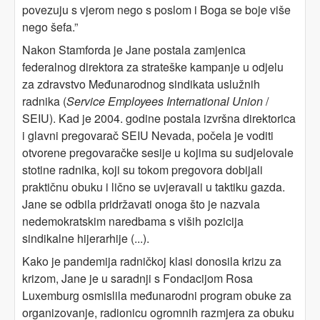
povezuju s vjerom nego s poslom i Boga se boje više
nego šefa.”
Nakon Stamforda je Jane postala zamjenica
federalnog direktora za strateške kampanje u odjelu
za zdravstvo Međunarodnog sindikata uslužnih
radnika (
Service Employees International Union
/
SEIU). Kad je 2004. godine postala izvršna direktorica
i glavni pregovarač SEIU Nevada, počela je voditi
otvorene pregovaračke sesije u kojima su sudjelovale
stotine radnika, koji su tokom pregovora dobijali
praktičnu obuku i lično se uvjeravali u taktiku gazda.
Jane se odbila pridržavati onoga što je nazvala
nedemokratskim naredbama s viših pozicija
sindikalne hijerarhije (...).
Kako je pandemija radničkoj klasi donosila krizu za
krizom, Jane je u saradnji s Fondacijom Rosa
Luxemburg osmislila međunarodni program obuke za
organizovanje, radionicu ogromnih razmjera za obuku