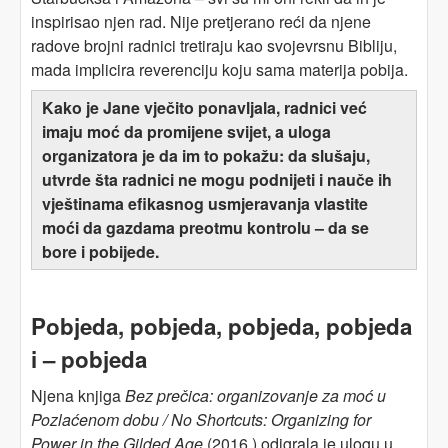
inspirisao njen rad. Nije pretjerano reći da njene
radove brojni radnici tretiraju kao svojevrsnu Bibliju,
mada implicira reverenciju koju sama materija pobija.
Kako je Jane vječito ponavljala, radnici već
imaju moć da promijene svijet, a uloga
organizatora je da im to pokažu: da slušaju,
utvrde šta radnici ne mogu podnijeti i nauče ih
vještinama efikasnog usmjeravanja vlastite
moći da gazdama preotmu kontrolu – da se
bore i pobijede.
Pobjeda, pobjeda, pobjeda, pobjeda
i –
pobjeda
Njena knjiga
Bez prečica: organizovanje za moć u
Pozlaćenom dobu / No Shortcuts: Organizing for
Power in the Gilded Age
(2016.) odigrala je ulogu
u