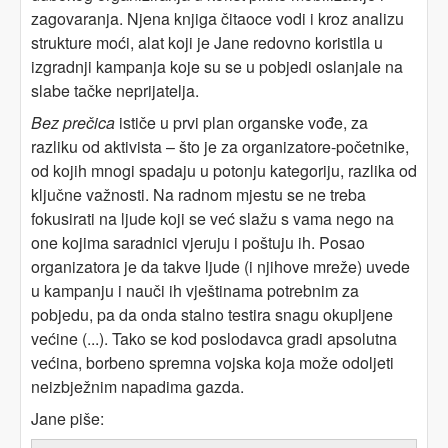
zagovaranja. Njena knjiga čitaoce vodi i kroz analizu
strukture moći, alat koji je Jane redovno koristila u
izgradnji kampanja koje su se u pobjedi oslanjale na
slabe tačke neprijatelja.
Bez prečica
ističe u prvi plan organske vođe, za
razliku od aktivista – što je za organizatore-početnike,
od kojih mnogi spadaju u potonju kategoriju, razlika od
ključne važnosti. Na radnom mjestu se ne treba
fokusirati na ljude koji se već slažu s vama nego na
one kojima saradnici vjeruju i poštuju ih. Posao
organizatora je da takve ljude (i njihove mreže) uvede
u kampanju i nauči ih vještinama potrebnim za
pobjedu, pa da onda stalno testira snagu okupljene
većine (...). Tako se kod poslodavca gradi apsolutna
većina, borbeno spremna vojska koja može odoljeti
neizbježnim napadima gazda.
Jane piše: