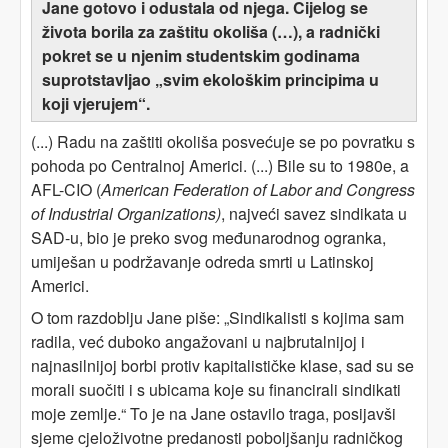
Jane gotovo i odustala od njega. Cijelog se
života borila za zaštitu okoliša (…), a radnički
pokret se u njenim studentskim godinama
suprotstavljao „svim ekološkim principima u
koji vjerujem“.
(...) Radu na zaštiti okoliša posvećuje se po povratku s
pohoda po Centralnoj Americi. (...) Bile su to 1980e, a
AFL-CIO (
American Federation of Labor and Congress
of Industrial Organizations)
, najveći savez sindikata u
SAD-u, bio je preko svog međunarodnog ogranka,
umiješan u podržavanje odreda smrti u Latinskoj
Americi.
O tom razdoblju Jane piše: „Sindikalisti s kojima sam
radila, već duboko angažovani u najbrutalnijoj i
najnasilnijoj borbi protiv kapitalističke klase, sad su se
morali suočiti i s ubicama koje su financirali sindikati
moje zemlje.“ To je na Jane ostavilo traga, posijavši
sjeme cjeloživotne predanosti poboljšanju radničkog