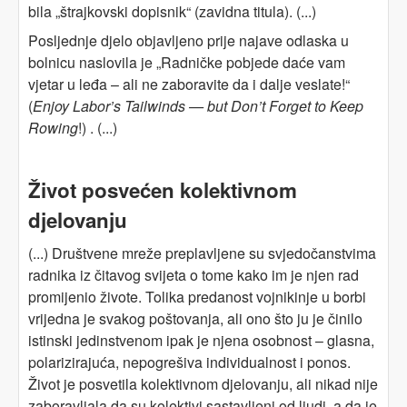
bila „štrajkovski dopisnik“ (zavidna titula). (...)
Posljednje djelo objavljeno prije najave odlaska u
bolnicu naslovila je „Radničke pobjede daće vam
vjetar u leđa – ali ne zaboravite da i dalje veslate!“
(
Enjoy Labor’s Tailwinds — but Don’t Forget to Keep
Rowing
!) . (...)
Život posvećen kolektivnom
djelovanju
(...) Društvene mreže preplavljene su svjedočanstvima
radnika iz čitavog svijeta o tome kako im je njen rad
promijenio živote. Tolika predanost vojnikinje u borbi
vrijedna je svakog poštovanja, ali ono što ju je činilo
istinski jedinstvenom ipak je njena osobnost – glasna,
polarizirajuća, nepogrešiva ​​individualnost i ponos.
Život je posvetila kolektivnom djelovanju, ali nikad nije
zaboravljala da su kolektivi sastavljeni od ljudi, a da je