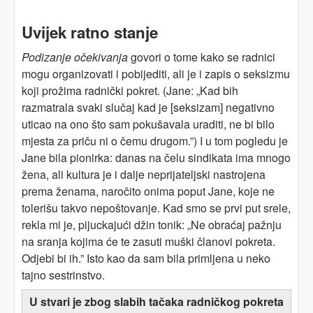
Uvijek ratno stanje
Podizanje očekivanja
govori o tome kako se radnici
mogu organizovati i pobijediti, ali je i zapis o seksizmu
koji prožima radnički pokret. (Jane: „Kad bih
razmatrala svaki slučaj kad je [seksizam] negativno
uticao na ono što sam pokušavala uraditi, ne bi bilo
mjesta za priču ni o čemu drugom.”) I u tom pogledu je
Jane bila pionirka: danas na čelu sindikata ima mnogo
žena, ali kultura je i dalje neprijateljski nastrojena
prema ženama, naročito onima poput Jane, koje ne
tolerišu takvo nepoštovanje. Kad smo se prvi put srele,
rekla mi je, pijuckajući džin tonik: „Ne obraćaj pažnju
na sranja kojima će te zasuti muški članovi pokreta.
Odjebi bi ih.” Isto kao da sam bila primljena u neko
tajno sestrinstvo.
U stvari je zbog slabih tačaka radničkog pokreta