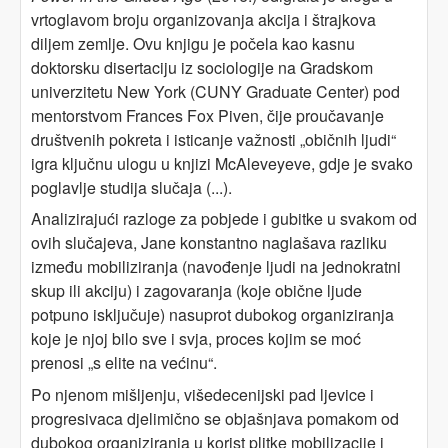
vrtoglavom broju organizovanja akcija i štrajkova
diljem zemlje. Ovu knjigu je počela kao kasnu
doktorsku disertaciju iz sociologije na Gradskom
univerzitetu New York (CUNY Graduate Center) pod
mentorstvom Frances Fox Piven, čije proučavanje
društvenih pokreta i isticanje važnosti „običnih ljudi“
igra ključnu ulogu u knjizi McAleveyeve, gdje je svako
poglavlje studija slučaja (...).
Analizirajući razloge za pobjede i gubitke u svakom od
ovih slučajeva, Jane konstantno naglašava razliku
između mobiliziranja (navođenje ljudi na jednokratni
skup ili akciju) i zagovaranja (koje obične ljude
potpuno isključuje) nasuprot dubokog organiziranja
koje je njoj bilo sve i svja, proces kojim se moć
prenosi „s elite na većinu“.
Po njenom mišljenju, višedecenijski pad ljevice i
progresivaca djelimično se objašnjava pomakom od
dubokog organiziranja u korist plitke mobilizacije i