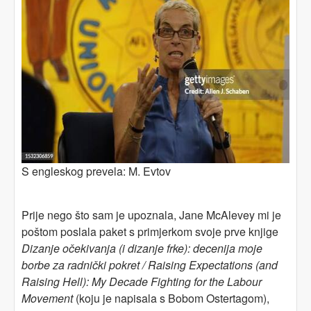
S engleskog prevela: M. Evtov
Prije nego što sam je upoznala, Jane McAlevey mi je
poštom poslala paket s primjerkom svoje prve knjige
Dizanje očekivanja (i dizanje frke): decenija moje
borbe za radnički pokret / Raising Expectations (and
Raising Hell): My Decade Fighting for the Labour
Movement
(koju je napisala s Bobom Ostertagom),