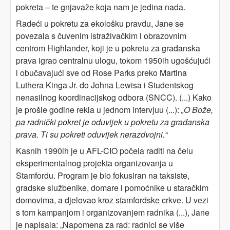
pokreta – te gnjavaže koja nam je jedina nada.
Radeći u pokretu za ekološku pravdu, Jane se
povezala s čuvenim istraživačkim i obrazovnim
centrom Highlander, koji je u pokretu za građanska
prava igrao centralnu ulogu, tokom 1950ih ugošćujući
i obučavajući sve od Rose Parks preko Martina
Luthera Kinga Jr. do Johna Lewisa i Studentskog
nenasilnog koordinacijskog odbora (SNCC). (...) Kako
je prošle godine rekla u jednom intervjuu (...):
„O Bože,
pa radnički pokret je oduvijek u pokretu za građanska
prava. Ti su pokreti oduvijek nerazdvojni.“
Kasnih 1990ih je u AFL-CIO počela raditi na čelu
eksperimentalnog projekta organizovanja u
Stamfordu. Program je bio fokusiran na taksiste,
gradske službenike, domare i pomoćnike u staračkim
domovima, a djelovao kroz stamfordske crkve. U vezi
s tom kampanjom i organizovanjem radnika (...), Jane
je napisala: „Napomena za rad: radnici se više