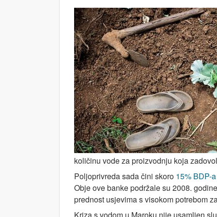
količinu vode za proizvodnju koja zadovol
Poljoprivreda sada čini skoro
15% BDP-a
Obje ove banke podržale su 2008. godin
prednost usjevima s visokom potrebom za 
Kriza s vodom u Maroku nije usamljen sluč