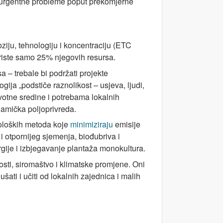
urgentne probleme poput prekomjerne
ziju, tehnologiju i koncentraciju (ETC
riste samo 25% njegovih resursa.
a – trebale bi podržati projekte
ja „podstiče raznolikost – usjeva, ljudi,
otne sredine i potrebama lokalnih
namička poljoprivreda.
loških metoda koje
minimiziraju
emisije
 i otpornijeg sjemenja, biođubriva i
rgije i izbjegavanje plantaža monokultura.
sti, siromaštvo i klimatske promjene. Oni
ati i učiti od lokalnih zajednica i malih