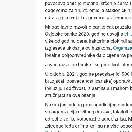
povećava emisije metana, krčenje šuma i
odgovorno za 14,5% emisija stakleničkih 
održivog razvoja i odgovorne proizvodnje 
Mnoge javne razvojne banke čak pružaju 
Svjetske banke 2020. godine usvojila
tri
više od godinu dana traktorima blokirali
izglasava ukidanje ovih zakona.
Organizac
lokalne poljoprivrednike da o cijenama p
Javne razvojne banke i korporativni intere
U oktobru 2021. godine predstavnici 500 
bi „ojačali posvećenost [banaka] oporavk
inkluziju i održivost, iz samita su mahom b
stručnjaci za ova pitanja.
Nakon još jednog prošlogodišnjeg među
su organizacija civilnog društva, lokalnih
odredile velike korporacije agrobiznisa. 
„okrenuo leđa onima koji su najviše pogođ