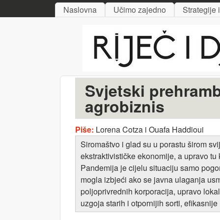
MAIN MENU
Naslovna
Učimo zajedno
Strategije 
Riječ
i djelo
Svjetski prehrambe
agrobiznis
Piše:
Lorena Cotza i Ouafa Haddioui
Siromaštvo i glad su u porastu širom svij
ekstraktivističke ekonomije, a upravo tu
Pandemija je cijelu situaciju samo pogo
mogla izbjeći ako se javna ulaganja usm
poljoprivrednih korporacija, upravo loka
uzgoja starih i otpornijih sorti, efikasni