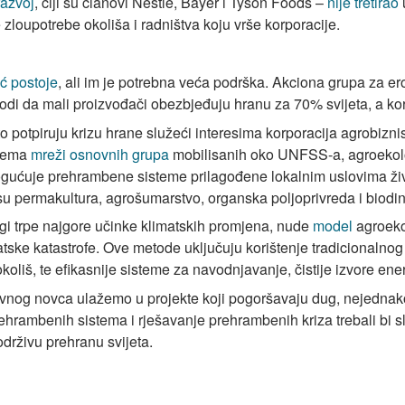
razvoj
, čiji su članovi Nestlé, Bayer i Tyson Foods –
nije tretirao
 zloupotrebe okoliša i radništva koju vrše korporacije.
ć postoje
, ali im je potrebna veća podrška. Akciona grupa za ero
di da mali proizvođači obezbjeđuju hranu za 70% svijeta, a ko
 potpiruju krizu hrane služeći interesima korporacija agrobiznis
Prema
mreži osnovnih grupa
mobilisanih oko UNFSS-a, agroekologi
ogućuje prehrambene sisteme prilagođene lokalnim uslovima živ
su permakultura, agrošumarstvo, organska poljoprivreda i biodi
ogi trpe najgore učinke klimatskih promjena, nude
model
agroeko
matske katastrofe. Ove metode uključuju korištenje tradicionalnog
oliš, te efikasnije sisteme za navodnjavanje, čistije izvore ene
javnog novca ulažemo u projekte koji pogoršavaju dug, nejednako
ehrambenih sistema i rješavanje prehrambenih kriza trebali bi sluš
održivu prehranu svijeta.