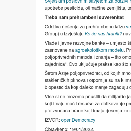
Svjetskim poslovnim savjetom za održivi 
upotrebe pesticida, otimačine zemljišta, te
Treba nam prehrambeni suverenitet
Održiva rješenja za prehrambenu krizu
ve
Group) u izvještaju
Ko će nas hraniti?
navo
Vlade i javne razvojne banke – umjesto što
zasnovane na
agroekološkom modelu
. 
poljoprivrednih metoda i znanja – što om
zajednica”. Ovo uključuje prakse kao što 
Širom Azije poljoprivrednici, od kojih mn
stakleničkih plinova i otpornije su na kli
biopesticida koji daleko manje zagađuju ok
Više si ne možemo priuštiti da milijarde 
koji imaju moć i resurse za oblikovanje pr
proizvođača hrane koji imaju rješenja za 
IZVOR:
openDemocracy
Objavljeno: 19/01/2022.