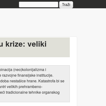
Search form
 krize: veliki
binacija (neo)kolonijalizma i
razvojne finansijske institucije.
 doba nestašice hrane. Katastrofa bi se
ntri velikih prehrambeno-
teći tradicionalne tehnike organskog