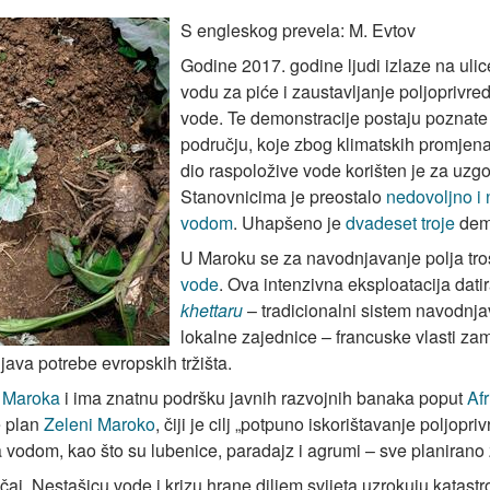
S engleskog prevela: M. Evtov
Godine 2017. godine ljudi izlaze na uli
vodu za piće i zaustavljanje poljoprivr
vode. Te demonstracije postaju poznate
području, koje zbog klimatskih promjena t
dio raspoložive vode korišten je za uzg
Stanovnicima je preostalo
nedovoljno i
vodom
. Uhapšeno je
dvadeset troje
dem
U Maroku se za navodnjavanje polja tro
vode
. Ova intenzivna eksploatacija datir
khettaru
– tradicionalni sistem navodnjav
lokalne zajednice – francuske vlasti zam
java potrebe evropskih tržišta.
 Maroka
i ima znatnu podršku javnih razvojnih banaka poput
Af
e plan
Zeleni Maroko
, čiji je cilj „potpuno iskorištavanje poljop
vodom, kao što su lubenice, paradajz i agrumi – sve planirano 
aj. Nestašicu vode i krizu hrane diljem svijeta uzrokuju katast