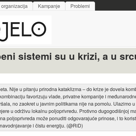
Skip to main content
i organizacija
Kampanje
Problemi
ni sistemi su u krizi, a u srcu
eta. Nije u pitanju prirodna kataklizma – do krize je dovela kom
 kombinaciju favorizuju vlade, privatne kompanije i međunarodne 
ršala, no zaokret u javnim politikama nije na pomolu. Ulazimo u
jere u održivu lokalnu poljoprivredu. Protivno dugogodišnjoj ma
lna poljoprivreda može ponuditi odgovarajuće prinose, i to koris
je navodnjavanje i čistu energiju. (@RiD)