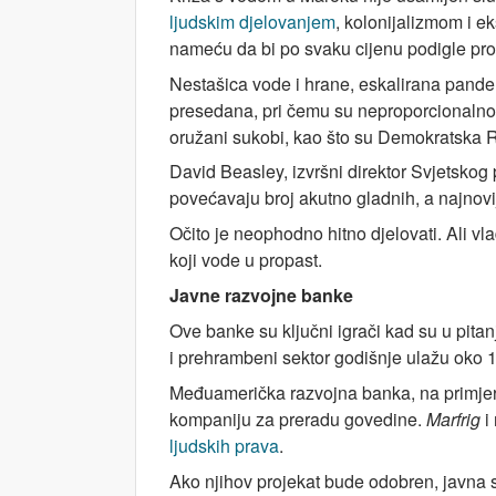
ljudskim djelovanjem
, kolonijalizmom i e
nameću da bi po svaku cijenu podigle pro
Nestašica vode i hrane, eskalirana pan
presedana, pri čemu su neproporcionalno
oružani sukobi, kao što su Demokratska R
David Beasley, izvršni direktor Svjetsko
povećavaju broj akutno gladnih, a najnovij
Očito je neophodno hitno djelovati. Ali v
koji vode u propast.
Javne razvojne banke
Ove banke su ključni igrači kad su u pit
i prehrambeni sektor godišnje ulažu oko 1,
Međuamerička razvojna banka, na primjer
kompaniju za preradu govedine.
Marfrig
i
ljudskih prava
.
Ako njihov projekat bude odobren, javna sr