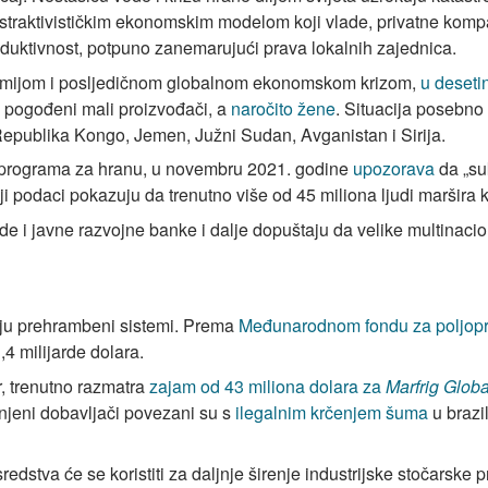
kstraktivističkim ekonomskim modelom koji vlade, privatne kompani
duktivnost, potpuno zanemarujući prava lokalnih zajednica.
demijom i posljedičnom globalnom ekonomskom krizom,
u deset
 pogođeni mali proizvođači, a
naročito žene
. Situacija posebno
epublika Kongo, Jemen, Južni Sudan, Avganistan i Sirija.
g programa za hranu, u novembru 2021. godine
upozorava
da „su
i podaci pokazuju da trenutno više od 45 miliona ljudi maršira k
lade i javne razvojne banke i dalje dopuštaju da velike multina
anju prehrambeni sistemi. Prema
Međunarodnom fondu za poljopri
4 milijarde dolara.
, trenutno razmatra
zajam od 43 miliona dolara za
Marfrig Glob
 njeni dobavljači povezani su s
ilegalnim krčenjem šuma
u brazi
edstva će se koristiti za daljnje širenje industrijske stočarske 