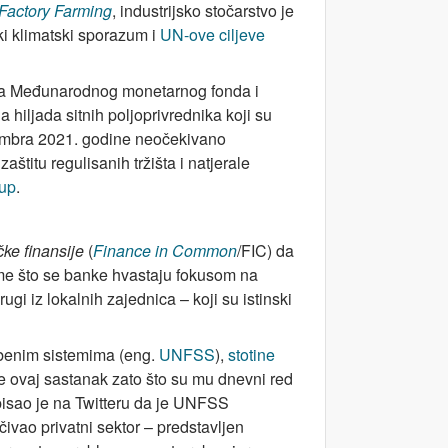
 Factory Farming
, industrijsko stočarstvo je
ki klimatski sporazum i
UN-ove ciljeve
a Međunarodnog monetarnog fonda i
 hiljada sitnih poljoprivrednika koji su
ovembra 2021. godine neočekivano
aštitu regulisanih tržišta i natjerale
up
.
ke finansije
(
Finance in Common
/FIC) da
ome što se banke hvastaju fokusom na
drugi iz lokalnih zajednica – koji su istinski
benim sistemima (eng.
UNFSS
),
stotine
le ovaj sastanak zato što su mu dnevni red
apisao je na Twitteru da je UNFSS
ivao privatni sektor – predstavljen