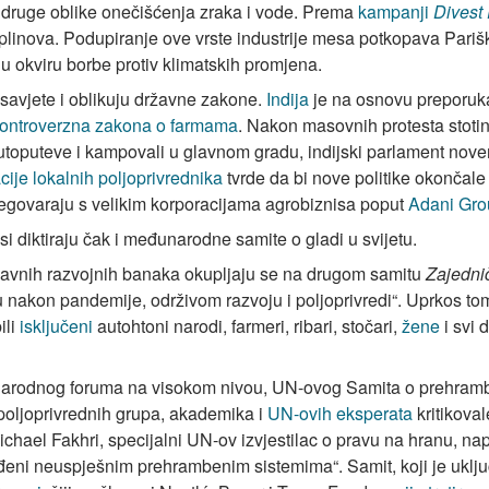
 druge oblike onečišćenja zraka i vode. Prema
kampanji
Divest
plinova. Podupiranje ove vrste industrije mesa potkopava Pariš
u okviru borbe protiv klimatskih promjena.
savjete i oblikuju državne zakone.
Indija
je na osnovu preporuk
 kontroverzna zakona o farmama
. Nakon masovnih protesta stotina
 autoputeve i kampovali u glavnom gradu, indijski parlament n
ije lokalnih poljoprivrednika
tvrde da bi nove politike okončale z
regovaraju s velikim korporacijama agrobiznisa poput
Adani Gro
si diktiraju čak i međunarodne samite o gladi u svijetu.
javnih razvojnih banaka okupljaju se na drugom samitu
Zajednič
u nakon pandemije, održivom razvoju i poljoprivredi“. Uprkos t
ili
isključeni
autohtoni narodi, farmeri, ribari, stočari,
žene
i svi 
narodnog foruma na visokom nivou, UN-ovog Samita o prehram
 poljoprivrednih grupa, akademika i
UN-ovih eksperata
kritikova
Michael Fakhri, specijalni UN-ov izvjestilac o pravu na hranu, n
eni neuspješnim prehrambenim sistemima“. Samit, koji je uključ