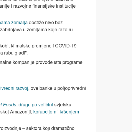
je i razvojne finansijske institucije
inama zemalja
dostiže nivo bez
 zabrinjava u zemljama koje razdiru
kobi, klimatske promjene i COVID-19
a rubu gladi”.
cionalne kompanije provode iste programe
vredni razvoj
, ove banke u poljoprivredni
al Foods
,
drugu po veličini
svjetsku
lskoj Amazoniji,
korupcijom
i
kršenjem
proizvodnje – sektora koji dramatično