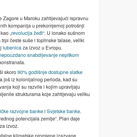
ce Zagore u Maroku zahtijevajući ispravnu
ednih kompanija u prekomjernoj potrošnji
 kao „
revolucija žeđi
“. U ionako sušnom
rpi česte suše i toplinske talase, veliki
oj
lubenica
za izvoz u Evropu.
 nepouzdano snabdijevanje nepitkom
onstranata.
ši skoro
90% godišnje dostupne slatke
a još iz kolonijalnog perioda, kad su
anja koji su razvile i kojim upravljaju
ijenile strukturama koje zahtijevaju veliku
ričke razvojne banke
i
Svjetske banke
.
rivrednog potencijala zemlje”. Plan daje
za izvoz.
rofalne klimatske promjene izazvane