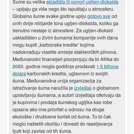
Šume su velika
skladišta
ili ponori
ugljen-dioksida
– upijaju ga više nego što ispuštaju u atmosferu.
Globalno šume svake godine upiju
gotovo sve
od
onih dvije milijarde tona ugljen-dioksida, koliko ga
trenutno nestaje iz atmosfere. Za ugljen-dioksid
uskladišten u živim šumama kompanije ovih dana
mogu kupiti „karbonske kredite“ kojima
nadoknađuju vlastite emisije stakleničkih plinova.
Međunarodni finansijeri procjenjuju da bi Afrika do
2050. godine mogla godišnje prodavati
1,5 biliona
dolara
karbonskih kredita, uglavnom iz svojih
šuma. Međunarodna unija organizacija za
istraživanje šuma naručila je
izvještaj
o globalnom
upravljanju šumama, a autori izvještaja otkrivaju da
je kupovina i prodaja šumskog ugljika kao robe
opasna ako ima prioritet u odnosu na druge
ekološke i društvene koristi od šuma. To bi čak
moglo naštetiti okolišu i dovesti do raseljavanja
ljudi koji zavise od tih šuma.