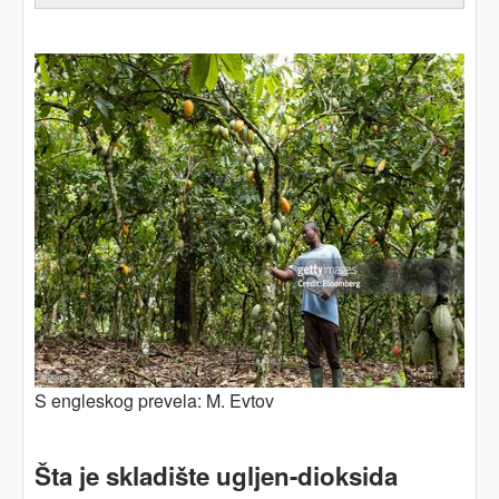
S engleskog prevela: M. Evtov
Šta je skladište
ugljen-dioksida