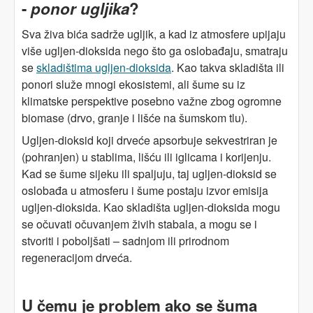
-
ponor ugljika
?
Sva živa bića sadrže ugljik, a kad iz atmosfere upijaju
više ugljen-dioksida nego što ga oslobađaju, smatraju
se
skladištima ugljen-dioksida
. Kao takva skladišta ili
ponori služe mnogi ekosistemi, ali šume su iz
klimatske perspektive posebno važne zbog ogromne
biomase (drvo, granje i lišće na šumskom tlu).
Ugljen-dioksid koji drveće apsorbuje sekvestriran je
(pohranjen) u stablima, lišću ili iglicama i korijenju.
Kad se šume sijeku ili spaljuju, taj ugljen-dioksid se
oslobađa u atmosferu i šume postaju izvor emisija
ugljen-dioksida. Kao skladišta ugljen-dioksida mogu
se očuvati očuvanjem živih stabala, a mogu se i
stvoriti i poboljšati – sadnjom ili prirodnom
regeneracijom drveća.
U čemu je problem ako se šuma