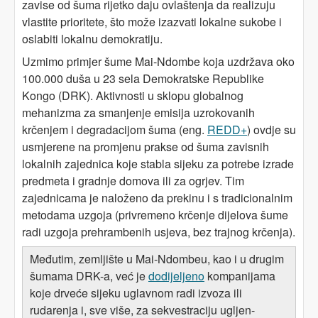
zavise od šuma rijetko daju ovlaštenja da realizuju
vlastite prioritete, što može izazvati lokalne sukobe i
oslabiti lokalnu demokratiju.
Uzmimo primjer šume Mai-Ndombe koja uzdržava oko
100.000 duša u 23 sela Demokratske Republike
Kongo (DRK). Aktivnosti u sklopu globalnog
mehanizma za smanjenje emisija uzrokovanih
krčenjem i degradacijom šuma (eng.
REDD+
) ovdje su
usmjerene na promjenu prakse od šuma zavisnih
lokalnih zajednica koje stabla sijeku za potrebe izrade
predmeta i gradnje domova ili za ogrjev. Tim
zajednicama je naloženo da prekinu i s tradicionalnim
metodama uzgoja (privremeno krčenje dijelova šume
radi uzgoja prehrambenih usjeva, bez trajnog krčenja).
Međutim, zemljište u Mai-Ndombeu, kao i u drugim
šumama DRK-a, već je
dodijeljeno
kompanijama
koje drveće sijeku uglavnom radi izvoza ili
rudarenja i, sve više, za sekvestraciju ugljen-