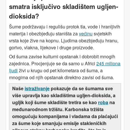
smatra isključivo skladištem ugljen-
dioksida?
Šume podržavaju i regulišu protok tla, vode i hranljivih
materija i obezbjeđuju staništa za
većinu
svjetskih
vrsta koje žive na kopnu. Ljudima obezbjeđuju hranu,
gorivo, vlakna, lijekove i druge proizvode.
Od šuma zavise kulturni opstanak i dobrobit mnogih
zajednica. Procjenjuje se da samo u Africi
245 miliona
ljudi
živi u krugu od pet kilometara od šuma, a
mnogima od njih opstanak direktno zavisi od šuma.
Naše
istraživanje
pokazuje da se šumama sve
više upravlja kao skladištima ugljen-dioksida, a
ugljik koji šume skladište tretira se kao
roba
na
međunarodnom tržištu. Karbonska tržišta
omogućuju kompanijama i vladama da plaćajući
za šume koje smanjuju emisije stakleničkih