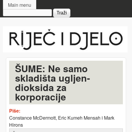
MAIN MENU
Skip to main content
Main menu
Search form
Riječ
i djelo
ŠUME: Ne samo
skladišta ugljen-
dioksida za
korporacije
Piše:
Constance McDermott, Eric Kumeh Mensah i Mark
Hirons