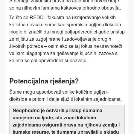
A nemaju zakonska prava na autohtono drveće koje
se na njihovim farmama kakaovca prirodno obnavlja.
To što se REDD+ fokusira na usmjeravanje velikih
količina novca u šume kao spremišta ugljen-dioksida
moglo bi značiti da mnogi poljoprivrednici gube pristup
zemljištu za uzgoj hrane i zadovoljavanje drugih
životnih potreba – osim ako se taj fokus ne uravnoteži
velikim ulaganjima za rješavanje ključnih izazova s ​​
kojima se poljoprivrednici suočavaju.
Potencijalna rješenja?
Šume mogu apsorbovati velike količine ugljen-
dioksida a pritom i dalje služiti lokalnim zajednicama.
Neophodno je ostvariti pristup šumama
usmjeren na ljude, što znači lokalnim
zajednicama osigurati prava na njihovu zemlju i
šumske resurse, te šumama upravljati u skladu