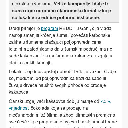
dioksida u šumama.
Velike kompanije i dalje iz
šuma crpe ogromnu ekonomsku korist iz koje
su lokalne zajednice potpuno isključene.
Drugi primjer je
program
REDD+ u Gani, čija vlada
nastoji smanjiti krčenje šuma i povećati karbonske
zalihe u šumama plaćajući poljoprivrednicima i
lokalnim zajednicama da u šumskim područjima ne
sade kakaovac i da na farmama kakaovca uzgajaju
stabla širokih krošnji.
Lokalni doprinos opštoj dobrobiti vrlo je važan. Ovdje
se, međutim, od poljoprivrednika traži da sade ili
čuvaju drveće nauštrb svojih prihoda od prodaje
kakaovca.
Ganski uzgajivači kakaovca dobiju manje od
7,5%
vrijednosti
čokolada koje se prodaju na
međunarodnim tržištima, a zbog klimatskih promjena
sve češće trpe propadanje usjeva i nesigurnost hrane.