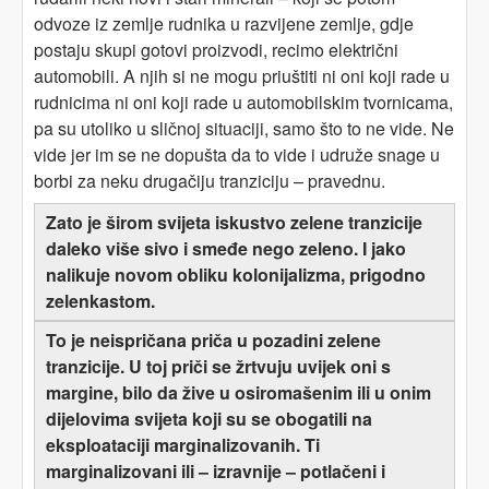
odvoze iz zemlje rudnika u razvijene zemlje, gdje
postaju skupi gotovi proizvodi, recimo električni
automobili. A njih si ne mogu priuštiti ni oni koji rade u
rudnicima ni oni koji rade u automobilskim tvornicama,
pa su utoliko u sličnoj situaciji, samo što to ne vide. Ne
vide jer im se ne dopušta da to vide i udruže snage u
borbi za neku drugačiju tranziciju – pravednu.
Zato je širom svijeta iskustvo zelene tranzicije
daleko više sivo i smeđe nego zeleno. I jako
nalikuje novom obliku kolonijalizma, prigodno
zelenkastom.
To je neispričana priča u pozadini zelene
tranzicije. U toj priči se žrtvuju uvijek oni s
margine, bilo da žive u osiromašenim ili u onim
dijelovima svijeta koji su se obogatili na
eksploataciji marginalizovanih. Ti
marginalizovani ili – izravnije – potlačeni i