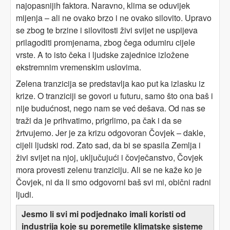
najopasnijih faktora. Naravno, klima se oduvijek
mijenja – ali ne ovako brzo i ne ovako silovito. Upravo
se zbog te brzine i silovitosti živi svijet ne uspijeva
prilagoditi promjenama, zbog čega odumiru cijele
vrste. A to isto čeka i ljudske zajednice izložene
ekstremnim vremenskim uslovima.
Zelena tranzicija se predstavlja kao put ka izlasku iz
krize. O tranziciji se govori u futuru, samo što ona baš i
nije budućnost, nego nam se već dešava. Od nas se
traži da je prihvatimo, prigrlimo, pa čak i da se
žrtvujemo. Jer je za krizu odgovoran Čovjek – dakle,
cijeli ljudski rod. Zato sad, da bi se spasila Zemlja i
živi svijet na njoj, uključujući i čovječanstvo, Čovjek
mora provesti zelenu tranziciju. Ali se ne kaže ko je
Čovjek, ni da li smo odgovorni baš svi mi, obični radni
ljudi.
Jesmo li svi mi podjednako imali koristi od
industrija koje su poremetile klimatske sisteme