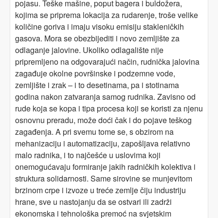
pojasu. Teške mašine, poput bagera i buldožera,
kojima se priprema lokacija za rudarenje, troše velike
količine goriva i imaju visoku emisiju stakleničkih
gasova. Mora se obezbijediti i novo zemljište za
odlaganje jalovine. Ukoliko odlagalište nije
pripremljeno na odgovarajući način, rudnička jalovina
zagađuje okolne površinske i podzemne vode,
zemljište i zrak – i to desetinama, pa i stotinama
godina nakon zatvaranja samog rudnika. Zavisno od
rude koja se kopa i tipa procesa koji se koristi za njenu
osnovnu preradu, može doći čak i do pojave teškog
zagađenja. A pri svemu tome se, s obzirom na
mehanizaciju i automatizaciju, zapošljava relativno
malo radnika, i to najčešće u uslovima koji
onemogućavaju formiranje jakih radničkih kolektiva i
struktura solidarnosti. Same sirovine se munjevitom
brzinom crpe i izvoze u treće zemlje čiju industriju
hrane, sve u nastojanju da se ostvari ili zadrži
ekonomska i tehnološka premoć na svjetskim