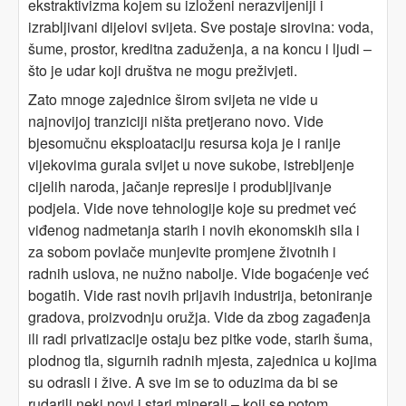
ekstraktivizma kojem su izloženi nerazvijeniji i
izrabljivani dijelovi svijeta. Sve postaje sirovina: voda,
šume, prostor, kreditna zaduženja, a na koncu i ljudi –
što je udar koji društva ne mogu preživjeti.
Zato mnoge zajednice širom svijeta ne vide u
najnovijoj tranziciji ništa pretjerano novo. Vide
bjesomučnu eksploataciju resursa koja je i ranije
vijekovima gurala svijet u nove sukobe, istrebljenje
cijelih naroda, jačanje represije i produbljivanje
podjela. Vide nove tehnologije koje su predmet već
viđenog nadmetanja starih i novih ekonomskih sila i
za sobom povlače munjevite promjene životnih i
radnih uslova, ne nužno nabolje. Vide bogaćenje već
bogatih. Vide rast novih prljavih industrija, betoniranje
gradova, proizvodnju oružja. Vide da zbog zagađenja
ili radi privatizacije ostaju bez pitke vode, starih šuma,
plodnog tla, sigurnih radnih mjesta, zajednica u kojima
su odrasli i žive. A sve im se to oduzima da bi se
rudarili neki novi i stari minerali – koji se potom