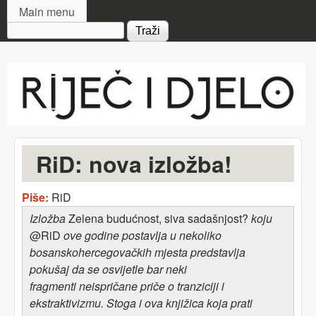
MAIN MENU
Skip to main content
Main menu
Search form
Riječ
i djelo
RiD: nova izložba!
Piše:
RiD
Izložba
Zelena budućnost, siva sadašnjost?
k
oju
@RiD
ove godine postavlja u nekoliko
bosanskohercegovačkih mjesta predstavlja
pokušaj da se osvijetle bar neki
fragmenti neispričane priče o tranziciji i
ekstraktivizmu. Stoga i ova knjižica koja prati