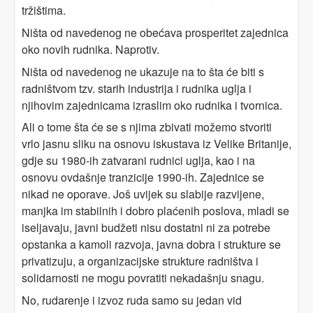
tržištima.
Ništa od navedenog ne obećava prosperitet zajednica
oko novih rudnika. Naprotiv.
Ništa od navedenog ne ukazuje na to šta će biti s
radništvom tzv. starih industrija i rudnika uglja i
njihovim zajednicama izraslim oko rudnika i tvornica.
Ali o tome šta će se s njima zbivati možemo stvoriti
vrlo jasnu sliku na osnovu iskustava iz Velike Britanije,
gdje su 1980-ih zatvarani rudnici uglja, kao i na
osnovu ovdašnje tranzicije 1990-ih. Zajednice se
nikad ne oporave. Još uvijek su slabije razvijene,
manjka im stabilnih i dobro plaćenih poslova, mladi se
iseljavaju, javni budžeti nisu dostatni ni za potrebe
opstanka a kamoli razvoja, javna dobra i strukture se
privatizuju, a organizacijske strukture radništva i
solidarnosti ne mogu povratiti nekadašnju snagu.
No, rudarenje i izvoz ruda samo su jedan vid