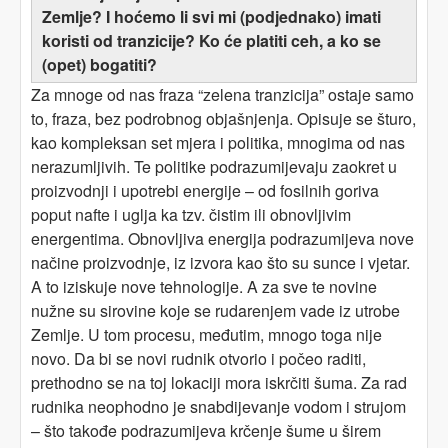
Zemlje? I hoćemo li svi mi (podjednako) imati
koristi od tranzicije? Ko će platiti ceh, a ko se
(opet) bogatiti?
Za mnoge od nas fraza “zelena tranzicija” ostaje samo
to, fraza, bez podrobnog objašnjenja. Opisuje se šturo,
kao kompleksan set mjera i politika, mnogima od nas
nerazumljivih. Te politike podrazumijevaju zaokret u
proizvodnji i upotrebi energije – od fosilnih goriva
poput nafte i uglja ka tzv. čistim ili obnovljivim
energentima. Obnovljiva energija podrazumijeva nove
načine proizvodnje, iz izvora kao što su sunce i vjetar.
A to iziskuje nove tehnologije. A za sve te novine
nužne su sirovine koje se rudarenjem vade iz utrobe
Zemlje. U tom procesu, međutim, mnogo toga nije
novo. Da bi se novi rudnik otvorio i počeo raditi,
prethodno se na toj lokaciji mora iskrčiti šuma. Za rad
rudnika neophodno je snabdijevanje vodom i strujom
– što takođe podrazumijeva krčenje šume u širem