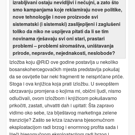
izrabljivani ostaju nevidljivi i nečujni, a zato što
smo kampanjama koje reklamiraju nove politike,
nove tehnologije i nove proizvode svi
sistematski (i sistemski) zaslijepljeni i zaglušeni
toliko da niko ne uspijeva pitati da li se tim
novinama rješavaju svi oni stari, prastari
problemi – problemi siromaštva, uništavanja
prirode, nepravde, nejednakosti, neslobode?
Izložba koju @RiD ove godine postavlja u nekoliko
bosanskohercegovačkih mjesta predstavlja pokušaj
da se osvijetle bar neki fragmenti te neispričane priče.
Stoga i ova knjižica koja prati izložbu. U sveopštem
ubrzavanju promjena o kojima mi, obični ljudi, nismo
odlučivali, ovom izložbom i knjižicom pokušavamo
prikočiti, zastati, uhvatiti dah i upitati: Šta zapravo
vidimo oko sebe, iza blještavog marketinga zelene
tranzicije? Zašto se kriza izazvana bjesomučnom
eksploatacijom radi brzog i enormnog profita sada i
liječi bjesomučnom eksploatacijom radi brzog i