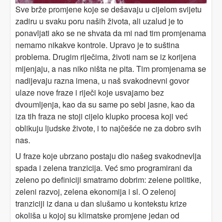
Sve brže promjene koje se dešavaju u cijelom svijetu
zadiru u svaku poru naših života, ali uzalud je to
ponavljati ako se ne shvata da mi nad tim promjenama
nemamo nikakve kontrole. Upravo je to suština
problema. Drugim riječima, životi nam se iz korijena
mijenjaju, a nas niko ništa ne pita. Tim promjenama se
nadijevaju razna imena, u naš svakodnevni govor
ulaze nove fraze i riječi koje usvajamo bez
dvoumljenja, kao da su same po sebi jasne, kao da
iza tih fraza ne stoji cijelo klupko procesa koji već
oblikuju ljudske živote, i to najčešće ne za dobro svih
nas.
U fraze koje ubrzano postaju dio našeg svakodnevlja
spada i zelena tranzicija. Već smo programirani da
zeleno po definiciji smatramo dobrim: zelene politike,
zeleni razvoj, zelena ekonomija i sl. O zelenoj
tranziciji iz dana u dan slušamo u kontekstu krize
okoliša u kojoj su klimatske promjene jedan od