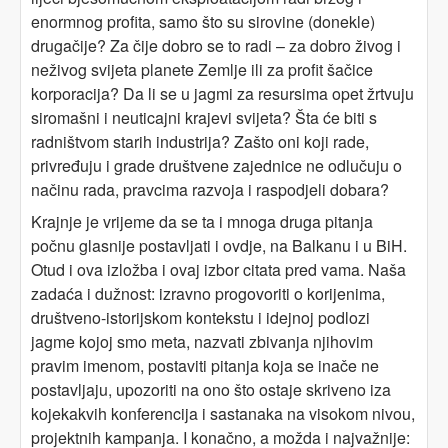
enormnog profita, samo što su sirovine (donekle)
drugačije? Za čije dobro se to radi – za dobro živog i
neživog svijeta planete Zemlje ili za profit šačice
korporacija? Da li se u jagmi za resursima opet žrtvuju
siromašni i neuticajni krajevi svijeta? Šta će biti s
radništvom starih industrija? Zašto oni koji rade,
privređuju i grade društvene zajednice ne odlučuju o
načinu rada, pravcima razvoja i raspodjeli dobara?
Krajnje je vrijeme da se ta i mnoga druga pitanja
počnu glasnije postavljati i ovdje, na Balkanu i u BiH.
Otud i ova izložba i ovaj izbor citata pred vama. Naša
zadaća i dužnost: izravno progovoriti o korijenima,
društveno-istorijskom kontekstu i idejnoj podlozi
jagme kojoj smo meta, nazvati zbivanja njihovim
pravim imenom, postaviti pitanja koja se inače ne
postavljaju, upozoriti na ono što ostaje skriveno iza
kojekakvih konferencija i sastanaka na visokom nivou,
projektnih kampanja. I konačno, a možda i najvažnije: