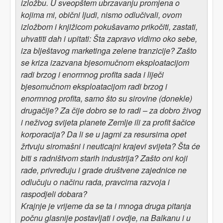
izložbu. U sveopštem ubrzavanju promjena o
kojima mi, obični ljudi, nismo odlučivali, ovom
izložbom i knjižicom pokušavamo prikočiti, zastati,
uhvatiti dah i upitati: Šta zapravo vidimo oko sebe,
iza blještavog marketinga zelene tranzicije? Zašto
se kriza izazvana bjesomučnom eksploatacijom
radi brzog i enormnog profita sada i liječi
bjesomučnom eksploatacijom radi brzog i
enormnog profita, samo što su sirovine (donekle)
drugačije? Za čije dobro se to radi – za dobro živog
i neživog svijeta planete Zemlje ili za profit šačice
korporacija? Da li se u jagmi za resursima opet
žrtvuju siromašni i neuticajni krajevi svijeta? Šta će
biti s radništvom starih industrija? Zašto oni koji
rade, privređuju i grade društvene zajednice ne
odlučuju o načinu rada, pravcima razvoja i
raspodjeli dobara?
Krajnje je vrijeme da se ta i mnoga druga pitanja
počnu glasnije postavljati i ovdje, na Balkanu i u