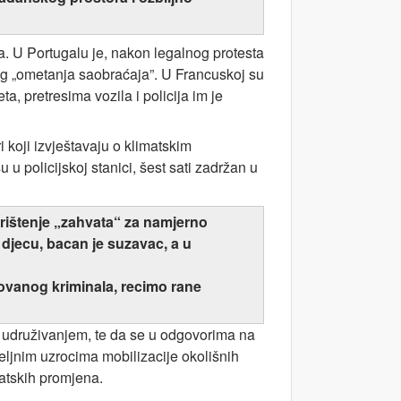
ta. U Portugalu je, nakon legalnog protesta
zbog „ometanja saobraćaja”. U Francuskoj su
a, pretresima vozila i policija im je
i koji izvještavaju o klimatskim
 policijskoj stanici, šest sati zadržan u
korištenje „zahvata“ za namjerno
 djecu, bacan je suzavac, a u
zovanog kriminala, recimo rane
 udruživanjem, te da se u odgovorima na
eljnim uzrocima mobilizacije okolišnih
matskih promjena.