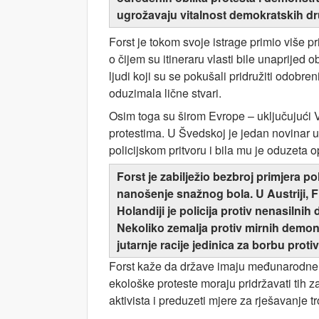
ugrožavaju vitalnost demokratskih dr
Forst je tokom svoje istrage primio više p
o čijem su itineraru vlasti bile unaprijed
ljudi koji su se pokušali pridružiti odobre
oduzimala lične stvari.
Osim toga su širom Evrope – uključujući Vel
protestima. U Švedskoj je jedan novinar u
policijskom pritvoru i bila mu je oduzeta 
Forst je zabilježio bezbroj primjera p
nanošenje snažnog bola. U Austriji, F
Holandiji je policija protiv nenasilni
Nekoliko zemalja protiv mirnih demons
jutarnje racije jedinica za borbu protiv
Forst kaže da države imaju međunarodne 
ekološke proteste moraju pridržavati tih 
aktivista i preduzeti mjere za rješavanje 