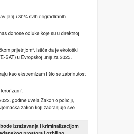
bnavljanju 30% svih degradiranih
danas donose odluke koje su u direktnoj
čkom prijetnjom“. Ističe da je ekološki
 TE-SAT) u Evropskoj uniji za 2023.
raju kao ekstremizam i što se zabrinutost
terorizam“.
022. godine uvela Zakon o policiji,
 Njemačka zakon koji zabranjuje sve
bode izražavanja i kriminalizacijom
ađanskog prostora i ozbiljno