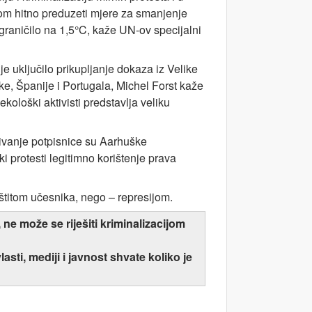
om hitno preduzeti mjere za smanjenje
graničilo na 1,5°C, kaže UN-ov specijalni
e uključilo prikupljanje dokaza iz Velike
e, Španije i Portugala, Michel Forst kaže
 ekološki aktivisti predstavlja veliku
živanje potpisnice su Aarhuške
ki protesti legitimno korištenje prava
titom učesnika, nego – represijom.
e može se riješiti kriminalizacijom
sti, mediji i javnost shvate koliko je