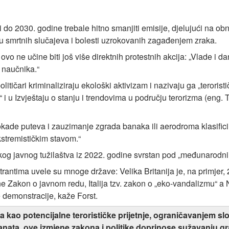
i do 2030. godine trebale hitno smanjiti emisije, djelujući na o
 smrtnih slučajeva i bolesti uzrokovanih zagađenjem zraka.
vo ne učine biti još više direktnih protestnih akcija: „Vlade i 
 naučnika.“
itičari kriminaliziraju ekološki aktivizam i nazivaju ga „teroristi
 i u Izvještaju o stanju i trendovima u području terorizma (eng.
lokade puteva i zauzimanje zgrada banaka ili aerodroma klasifici
stremističkim stavom.“
kog javnog tužilaštva iz 2022. godine svrstan pod „međunarodni 
tima uvele su mnoge države: Velika Britanija je, na primjer, 2
ne Zakon o javnom redu, Italija tzv. zakon o „eko-vandalizmu“ a
e demonstracije, kaže Forst.
 kao potencijalne terorističke prijetnje, ograničavanjem slo
anata, ove izmjene zakona i politike doprinose sužavanju gr