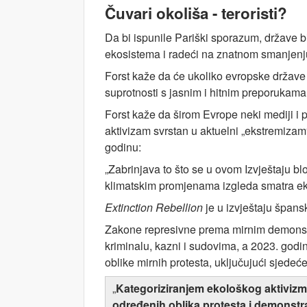
Čuvari okoliša - teroristi?
Da bi ispunile Pariški sporazum, države b
ekosistema i radeći na znatnom smanjenju
Forst kaže da će ukoliko evropske države o
suprotnosti s jasnim i hitnim preporukama
Forst kaže da širom Evrope neki mediji i pol
aktivizam svrstan u aktuelni „ekstremizam“
godinu:
„Zabrinjava to što se u ovom Izvještaju b
klimatskim promjenama izgleda smatra ek
Extinction Rebellion
je u izvještaju špans
Zakone represivne prema mirnim demonstran
kriminalu, kazni i sudovima, a 2023. godi
oblike mirnih protesta, uključujući sjedeć
„
Kategoriziranjem ekološkog aktivizma
određenih oblika protesta i demonstr