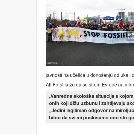
javnosti na učešće u donošenju odluka i da
Ali Forst kaže da se širom Evrope na mir
„
Vanredna ekološka situacija s kojom 
onih koji dižu uzbunu i zahtijevaju akc
„Jedini legitiman odgovor na miroljubi
bitno da svi mi poslušamo ono što gov