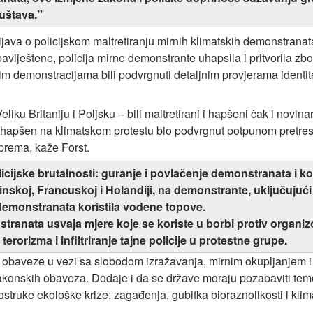
uštava.”
rijava o policijskom maltretiranju mirnih klimatskih demonstrana
 obaviještene, policija mirne demonstrante uhapsila i pritvorila 
nim demonstracijama bili podvrgnuti detaljnim provjerama identitet
iku Britaniju i Poljsku – bili maltretirani i hapšeni čak i novinar
hapšen na klimatskom protestu bio podvrgnut potpunom pretresu u
oprema, kaže Forst.
olicijske brutalnosti: guranje i povlačenje demonstranata i 
inskoj, Francuskoj i Holandiji, na demonstrante, uključujući
h demonstranata koristila vodene topove.
tranata usvaja mjere koje se koriste u borbi protiv organi
 terorizma i infiltriranje tajne policije u protestne grupe.
obaveze u vezi sa slobodom izražavanja, mirnim okupljanjem i
zakonskih obaveza. Dodaje i da se države moraju pozabaviti tem
trostruke ekološke krize: zagađenja, gubitka bioraznolikosti i kli