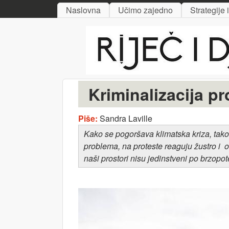
MAIN MENU
Naslovna
Učimo zajedno
Strategije 
Riječ
i djelo
Kriminalizacija pr
Piše:
Sandra Laville
Kako se pogoršava klimatska kriza, tako 
problema, na proteste reaguju žustro i o
naši prostori nisu jedinstveni po brzopo