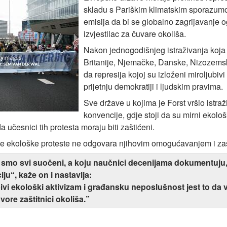
skladu s Pariškim klimatskim sporazum
emisija da bi se globalno zagrijavanje o
izvjestilac za čuvare okoliša.
Nakon jednogodišnjeg istraživanja koja j
Britanije, Njemačke, Danske, Nizozemsk
da represija kojoj su izloženi miroljubivi
prijetnju demokratiji i ljudskim pravima.
Sve države u kojima je Forst vršio istra
konvencije, gdje stoji da su mirni ekološ
 učesnici tih protesta moraju biti zaštićeni.
ne ekološke proteste ne odgovara njihovim omogućavanjem i zaš
smo svi suočeni, a koju naučnici decenijama dokumentuju, n
iju“, kaže on i nastavlja:
vi ekološki aktivizam i građansku neposlušnost jest to da vla
ore zaštitnici okoliša.”