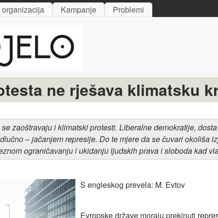
Skip to main content
i organizacija
Kampanje
Problemi
otesta ne rješava klimatsku k
se zaoštravaju i klimatski protesti. Liberalne demokratije, dosta
dlučno – jačanjem represije. Do te mjere da se čuvari okoliša i
teznom ograničavanju i ukidanju ljudskih prava i sloboda kad vla
S engleskog prevela: M. Evtov
Evropske države moraju prekinuti represij