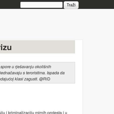
Search form
rizu
 spore u rješavanju okolišnih
zjednačavaju s teroristima. Ispada da
dajućoj klasi zagusti.
@RiD
u i kriminalizaciju mirnih protesta i u