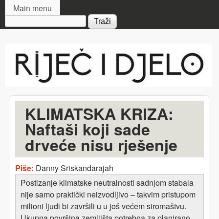
MAIN MENU
Skip to main content
Main menu
Search form
Riječ
i djelo
KLIMATSKA KRIZA:
Naftaši koji sade
drveće nisu rješenje
Piše:
Danny Sriskandarajah
Postizanje klimatske neutralnosti sadnjom stabala
nije samo praktički neizvodljivo – takvim pristupom
milioni ljudi bi završili u u još većem siromaštvu.
Ukupna površina zemljišta potrebna za planirano