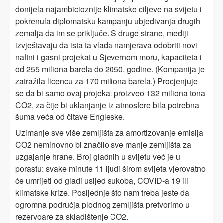
donijela najambicioznije klimatske ciljeve na svijetu i
pokrenula diplomatsku kampanju ubjeđivanja drugih
zemalja da im se priključe. S druge strane, mediji
izvještavaju da ista ta vlada namjerava odobriti novi
naftni i gasni projekat u Sjevernom moru, kapaciteta i
od 255 miliona barela do 2050. godine. (Kompanija je
zatražila licencu za 170 miliona barela.) Procjenjuje
se da bi samo ovaj projekat proizveo 132 miliona tona
CO2, za čije bi uklanjanje iz atmosfere bila potrebna
šuma veća od čitave Engleske.
Uzimanje sve više zemljišta za amortizovanje emisija
CO2 neminovno bi značilo sve manje zemljišta za
uzgajanje hrane. Broj gladnih u svijetu već je u
porastu: svake minute 11 ljudi širom svijeta vjerovatno
će umrijeti od gladi usljed sukoba, COVID-a 19 ili
klimatske krize. Posljednje što nam treba jeste da
ogromna područja plodnog zemljišta pretvorimo u
rezervoare za skladištenje CO2.