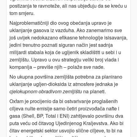
postizanja te ravnoteže, ali nas ubjeđuju da se kreću u
tom smjeru.
Najproblematičniji dio ovog obećanja upravo je
uklanjanje gasova iz vazduha. Ako zanemarimo sve
još uvijek nedokazano efikasne tehnologije isisavanja,
jedini trenutno poznati siguran način jest sadnja
milijardi stabala koja će ugljenik skladištiti u sebi i u
zemljištu. Upravo u ovu strategiju veliki broj vlada i
kompanija – previše njih – polaže sve nade.
No ukupna površina zemljišta potrebna za planirano
uklanjanje ugljen-dioksida iz atmosfere jednaka je
cjelokupnom obradivom zemljištu
na planeti.
Oxfam je procijenio da bi ostvarivanje proglašenih
ciljeva nulte emisije samo četiri proizvođača nafte i
gasa (Shell, BP, Total i ENI) zahtijevalo površinu dva
puta veću od čitavog Ujedinjenog Kraljevstva. Ako bi
čitav energetski sektor usvojio slične ciljeve, to bi na