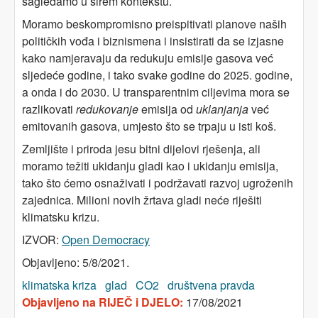
sagledamo u širem kontekstu.
Moramo beskompromisno preispitivati planove naših
političkih vođa i biznismena i insistirati da se izjasne
kako namjeravaju da redukuju emisije gasova već
sljedeće godine, i tako svake godine do 2025. godine,
a onda i do 2030. U transparentnim ciljevima mora se
razlikovati
redukovanje
emisija od
uklanjanja
već
emitovanih gasova, umjesto što se trpaju u isti koš.
Zemljište i priroda jesu bitni dijelovi rješenja, ali
moramo težiti ukidanju gladi kao i ukidanju emisija,
tako što ćemo osnaživati i podržavati razvoj ugroženih
zajednica. Milioni novih žrtava gladi neće riješiti
klimatsku krizu.
IZVOR:
Open Democracy
Objavljeno: 5/8/2021.
klimatska kriza
glad
CO2
društvena pravda
Objavljeno na RIJEČ i DJELO:
17/08/2021