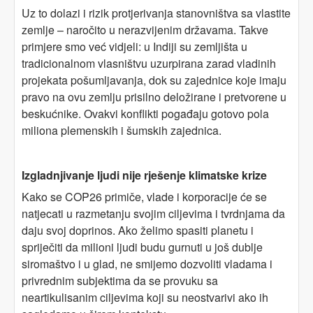
Uz to dolazi i rizik protjerivanja stanovništva sa vlastite
zemlje – naročito u nerazvijenim državama. Takve
primjere smo već vidjeli: u Indiji su zemljišta u
tradicionalnom vlasništvu uzurpirana zarad vladinih
projekata pošumljavanja, dok su zajednice koje imaju
pravo na ovu zemlju prisilno deložirane i pretvorene u
beskućnike. Ovakvi konflikti pogađaju gotovo pola
miliona plemenskih i šumskih zajednica.
Izgladnjivanje ljudi nije rješenje klimatske krize
Kako se COP26 primiče, vlade i korporacije će se
natjecati u razmetanju svojim ciljevima i tvrdnjama da
daju svoj doprinos. Ako želimo spasiti planetu i
spriječiti da milioni ljudi budu gurnuti u još dublje
siromaštvo i u glad, ne smijemo dozvoliti vladama i
privrednim subjektima da se provuku sa
neartikulisanim ciljevima koji su neostvarivi ako ih