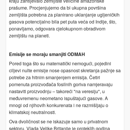
kraju zahtijevalo zemljište veličine amazonske
prašume. Procjenjujemo da bi ukupna površina
zemljišta potrebna za planirano uklanjanje ugljeničkih
gasova potencijalno bila pet puta veća od Indije, što,
ponavljamo, odgovara cjelokupnom obradivom
zemljištu na planeti.
Emisije se moraju smanjiti ODMAH
Pored toga što su matematički nemogući, pojedini
ciljevi nulte emisije nose opasnost skretanja pažnje sa
potrebe za hitnim smanjenjem emisija. Četiri
pomenuta proizvođača fosilnih goriva namjeravaju
nastaviti proizvodnju – takoreći "na veresiju", u
međuvremenu neometano ispuštajući gasove. A
mnogi od njihovih konkurenata i ne razmišljaju o
klimatskoj neutralnosti.
Ova dvoličnost se ne iskazuje samo u privatnom
sektoru. Vlada Velike Britanije je proteklih godina