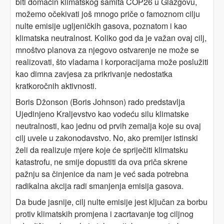
biti domaćin klimatskog samita COP26 u Glazgovu,
možemo očekivati još mnogo priče o famoznom cilju
nulte emisije ugljeničkih gasova, poznatom i kao
klimatska neutralnost. Koliko god da je važan ovaj cilj,
mnoštvo planova za njegovo ostvarenje ne može se
realizovati, što vladama i korporacijama može poslužiti
kao dimna zavjesa za prikrivanje nedostatka
kratkoročnih aktivnosti.
Boris Džonson (Boris Johnson) rado predstavlja
Ujedinjeno Kraljevstvo kao vodeću silu klimatske
neutralnosti, kao jednu od prvih zemalja koje su ovaj
cilj uvele u zakonodavstvo. No, ako premijer istinski
želi da realizuje mjere koje će spriječiti klimatsku
katastrofu, ne smije dopustiti da ova priča skrene
pažnju sa činjenice da nam je već sada potrebna
radikalna akcija radi smanjenja emisija gasova.
Da bude jasnije, cilj nulte emisije jest ključan za borbu
protiv klimatskih promjena i zacrtavanje tog ciljnog