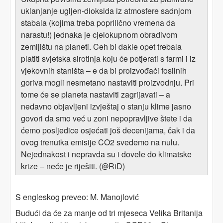
uklanjanje ugljen-dioksida iz atmosfere sadnjom
stabala (kojima treba poprilično vremena da
narastu!) jednaka je cjelokupnom obradivom
zemljištu na planeti. Ceh bi dakle opet trebala
platiti svjetska sirotinja koju će potjerati s farmi i iz
vjekovnih staništa – e da bi proizvođači fosilnih
goriva mogli nesmetano nastaviti proizvodnju. Pri
tome će se planeta nastaviti zagrijavati – a
nedavno objavljeni izvještaj o stanju klime jasno
govori da smo već u zoni nepopravljive štete i da
ćemo posljedice osjećati još decenijama, čak i da
ovog trenutka emisije CO2 svedemo na nulu.
Nejednakost i nepravda su i dovele do klimatske
krize – neće je riješiti. (
RiD)
@
S engleskog preveo: M. Manojlović
Budući da će za manje od tri mjeseca Velika Britanija