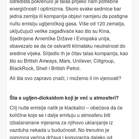
odredišta pokrenulo je talas prijeko nam potrebne
energičnosti i optimizma. Skoro svake sedmice bar
jedna zemlja ili kompanija objavi namjeru da postigne
nultu emisiju ugljeničkog gasa. Više od 120 zemalja,
uključujući velike zagađivače kao što su Kina,
Sjedinjene Američke Države i Evropska unija,
obavezalo se da će ostvariti klimatsku neutralnost do
sredine vijeka. Slijedio ih je čitav talas kompanija, kao
što su British Airways, Mars, Unilever, Citigroup,
BlackRock, Shell i British Petrol.
Ali šta ovo zapravo znači, i možemo li im vjerovati?
Šta s ugljen-dioksidom koji je već u atmosferi?
Cilj nulte emisije nalik je klackalici – obećava da će
količine koje se i dalje emituju u atmosferu biti
izbalansirane mjerama za njihovo uklanjanje iz
vazduha nekada u budućnosti. No trenutno je
ogromna većina država i korporacija daleko od