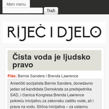
MAIN MENU
Skip to main content
Main menu
Search form
Riječ
i djelo
Čista voda je ljudsko
pravo
Piše:
Bernie Sanders i Brenda Lawrence
Američki socijalista Bernie Sanders, donedavno
jedan od kandidata Demokrata za predsjednika
SAD, i članica Kongresa Brenda Lawrence
pokreću inicijativu za zakonsku zaštitu vode, ali i
prava na vodu. Slična inicijativa – za ustavnu