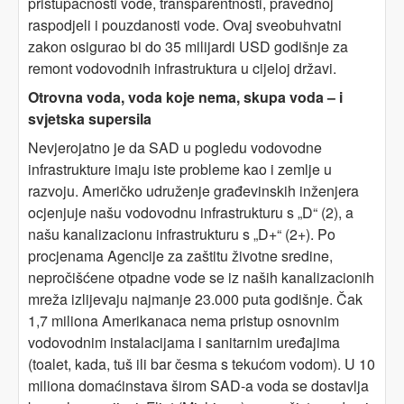
pristupačnosti vode, transparentnosti, pravednoj
raspodjeli i pouzdanosti vode. Ovaj sveobuhvatni
zakon osigurao bi do 35 milijardi USD godišnje za
remont vodovodnih infrastruktura u cijeloj državi.
Otrovna voda, voda koje nema, skupa voda – i
svjetska supersila
Nevjerojatno je da SAD u pogledu vodovodne
infrastrukture imaju iste probleme kao i zemlje u
razvoju. Američko udruženje građevinskih inženjera
ocjenjuje našu vodovodnu infrastrukturu s „D“ (2), a
našu kanalizacionu infrastrukturu s „D+“ (2+). Po
procjenama Agencije za zaštitu životne sredine,
nepročišćene otpadne vode se iz naših kanalizacionih
mreža izlijevaju najmanje 23.000 puta godišnje. Čak
1,7 miliona Amerikanaca nema pristup osnovnim
vodovodnim instalacijama i sanitarnim uređajima
(toalet, kada, tuš ili bar česma s tekućom vodom). U 10
miliona domaćinstava širom SAD-a voda se dostavlja