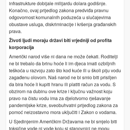
infrastrukture dobijale milijardu dolara godišnje.
Konačno, ovaj prijedlog zakona predviđa pravnu
odgovornost komunalnih poduzeća u slučajevima
obustave usluga, diskriminacije i kršenja građanskih
prava.
Životi ljudi moraju državi biti vrjedniji od profita
korporacija
Američki narod više ni dana ne može čekati. Roditelji
ne bi trebalo da brinu hoće li im djeca imati ozbiljnih
teškoća u razvoju zato što kod kuće ili u školi piju vodu
zagađenu olovom. Naš narod ne bi smio biti prisiljen
da bira hoće li kupiti hranu ili platiti račun za vodu. S
obzirom na dubinu ove krize i ključnu važnost koju
pravo na čistu vodu ima za djelotvorno rješavanje
pandemijske krize, sveobuhvatni prijedlog zakona za
pomoć neizostavno mora uključiti i Zakon o vodama.
U Sjedinjenim Američkim Državama ne bi smjelo biti
toksične vode ni vode koju si stanovnici ne mogu