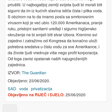
priuštiti. U najbogatijoj zemlji svijeta ljudi bi morali biti
sigurni da im iz kućnih slavina ističe čista i pitka voda.
S obzirom na to da imamo posla sa smrtonosnim
virusom koji je već ubio 120.000 Amerikanaca, pranje
ruku, pristojni sanitarni uređaji i sigurno higijensko
okruženje ne bi smjeli biti stvar izbora. Krenimo svi
zajedno i zatražimo od Kongresa da konačno uloži
potrebna sredstva u čistu vodu za sve Amerikance, i
da živote ljudi vrednuje više nego profit korporacija.
Od toga zavisi opstanak naših najugroženijih
zajednica.
IZVOR:
The Guardian
Objavljeno: 23/06/2020.
SAD
voda
privatizacija
Objavljeno na RIJEČ i DJELO:
25/06/2020