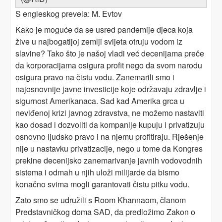
S engleskog prevela: M. Evtov
Kako je moguće da se usred pandemije djeca koja
žive u najbogatijoj zemlji svijeta otruju vodom iz
slavine? Tako što je našoj vladi već decenijama preče
da korporacijama osigura profit nego da svom narodu
osigura pravo na čistu vodu. Zanemarili smo i
najosnovnije javne investicije koje održavaju zdravlje i
sigurnost Amerikanaca. Sad kad Amerika grca u
neviđenoj krizi javnog zdravstva, ne možemo nastaviti
kao dosad i dozvoliti da kompanije kupuju i privatizuju
osnovno ljudsko pravo i na njemu profitiraju. Rješenje
nije u nastavku privatizacije, nego u tome da Kongres
prekine decenijsko zanemarivanje javnih vodovodnih
sistema i odmah u njih uloži milijarde da bismo
konačno svima mogli garantovati čistu pitku vodu.
Zato smo se udružili s Room Khannaom, članom
Predstavničkog doma SAD, da predložimo Zakon o