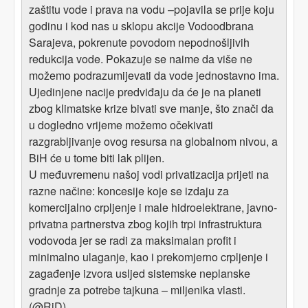
zaštitu vode i prava na vodu –pojavila se prije koju
godinu i kod nas u sklopu akcije Vodoodbrana
Sarajeva, pokrenute povodom nepodnošljivih
redukcija vode. Pokazuje se naime da više ne
možemo podrazumijevati da vode jednostavno ima.
Ujedinjene nacije predviđaju da će je na planeti
zbog klimatske krize bivati sve manje, što znači da
u dogledno vrijeme možemo očekivati
razgrabljivanje ovog resursa na globalnom nivou, a
BiH će u tome biti lak plijen.
U međuvremenu našoj vodi privatizacija prijeti na
razne načine: koncesije koje se izdaju za
komercijalno crpljenje i male hidroelektrane, javno-
privatna partnerstva zbog kojih trpi infrastruktura
vodovoda jer se radi za maksimalan profit i
minimalno ulaganje, kao i prekomjerno crpljenje i
zagađenje izvora usljed sistemske neplanske
gradnje za potrebe tajkuna – miljenika vlasti.
(@RiD)