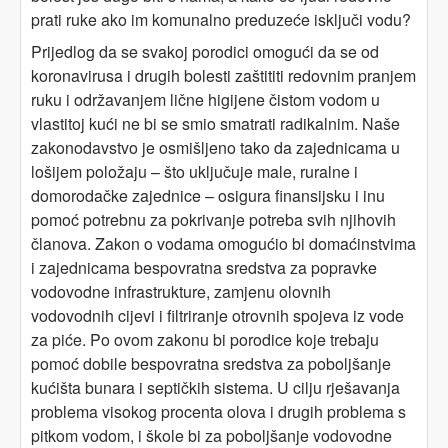
prati ruke ako im komunalno preduzeće isključi vodu?
Prijedlog da se svakoj porodici omogući da se od
koronavirusa i drugih bolesti zaštititi redovnim pranjem
ruku i održavanjem lične higijene čistom vodom u
vlastitoj kući ne bi se smio smatrati radikalnim. Naše
zakonodavstvo je osmišljeno tako da zajednicama u
lošijem položaju – što uključuje male, ruralne i
domorodačke zajednice – osigura finansijsku i inu
pomoć potrebnu za pokrivanje potreba svih njihovih
članova. Zakon o vodama omogućio bi domaćinstvima
i zajednicama bespovratna sredstva za popravke
vodovodne infrastrukture, zamjenu olovnih
vodovodnih cijevi i filtriranje otrovnih spojeva iz vode
za piće. Po ovom zakonu bi porodice koje trebaju
pomoć dobile bespovratna sredstva za poboljšanje
kućišta bunara i septičkih sistema. U cilju rješavanja
problema visokog procenta olova i drugih problema s
pitkom vodom, i škole bi za poboljšanje vodovodne