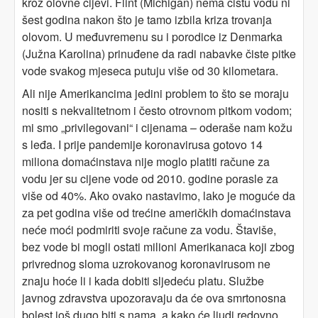
kroz olovne cijevi. Flint (Michigan) nema čistu vodu ni
šest godina nakon što je tamo izbila kriza trovanja
olovom. U međuvremenu su i porodice iz Denmarka
(Južna Karolina) prinuđene da radi nabavke čiste pitke
vode svakog mjeseca putuju više od 30 kilometara.
Ali nije Amerikancima jedini problem to što se moraju
nositi s nekvalitetnom i često otrovnom pitkom vodom;
mi smo „privilegovani“ i cijenama – oderaše nam kožu
s leđa. I prije pandemije koronavirusa gotovo 14
miliona domaćinstava nije moglo platiti račune za
vodu jer su cijene vode od 2010. godine porasle za
više od 40%. Ako ovako nastavimo, lako je moguće da
za pet godina više od trećine američkih domaćinstava
neće moći podmiriti svoje račune za vodu. Štaviše,
bez vode bi mogli ostati milioni Amerikanaca koji zbog
privrednog sloma uzrokovanog koronavirusom ne
znaju hoće li i kada dobiti sljedeću platu. Službe
javnog zdravstva upozoravaju da će ova smrtonosna
bolest još dugo biti s nama, a kako će ljudi redovno